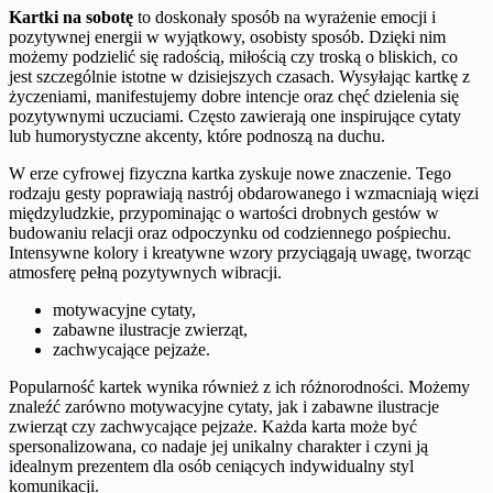
Kartki na sobotę
to doskonały sposób na wyrażenie emocji i
pozytywnej energii w wyjątkowy, osobisty sposób. Dzięki nim
możemy podzielić się radością, miłością czy troską o bliskich, co
jest szczególnie istotne w dzisiejszych czasach. Wysyłając kartkę z
życzeniami, manifestujemy dobre intencje oraz chęć dzielenia się
pozytywnymi uczuciami. Często zawierają one inspirujące cytaty
lub humorystyczne akcenty, które podnoszą na duchu.
W erze cyfrowej fizyczna kartka zyskuje nowe znaczenie. Tego
rodzaju gesty poprawiają nastrój obdarowanego i wzmacniają więzi
międzyludzkie, przypominając o wartości drobnych gestów w
budowaniu relacji oraz odpoczynku od codziennego pośpiechu.
Intensywne kolory i kreatywne wzory przyciągają uwagę, tworząc
atmosferę pełną pozytywnych wibracji.
motywacyjne cytaty,
zabawne ilustracje zwierząt,
zachwycające pejzaże.
Popularność kartek wynika również z ich różnorodności. Możemy
znaleźć zarówno motywacyjne cytaty, jak i zabawne ilustracje
zwierząt czy zachwycające pejzaże. Każda karta może być
spersonalizowana, co nadaje jej unikalny charakter i czyni ją
idealnym prezentem dla osób ceniących indywidualny styl
komunikacji.