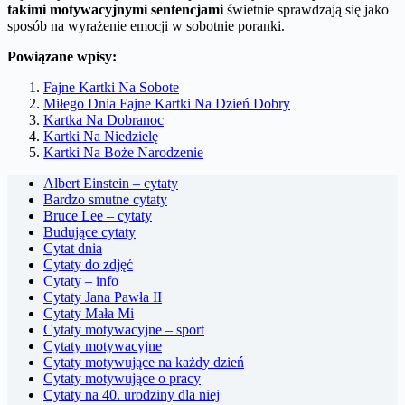
takimi motywacyjnymi sentencjami
świetnie sprawdzają się jako
sposób na wyrażenie emocji w sobotnie poranki.
Powiązane wpisy:
Fajne Kartki Na Sobote
Miłego Dnia Fajne Kartki Na Dzień Dobry
Kartka Na Dobranoc
Kartki Na Niedzielę
Kartki Na Boże Narodzenie
Albert Einstein – cytaty
Bardzo smutne cytaty
Bruce Lee – cytaty
Budujące cytaty
Cytat dnia
Cytaty do zdjęć
Cytaty – info
Cytaty Jana Pawła II
Cytaty Mała Mi
Cytaty motywacyjne – sport
Cytaty motywacyjne
Cytaty motywujące na każdy dzień
Cytaty motywujące o pracy
Cytaty na 40. urodziny dla niej