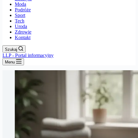
Moda
Podróże
Sport
Tech
Uroda
Zdrowie
Kontakt
Szukaj
LLP - Portal informacyjny
Menu