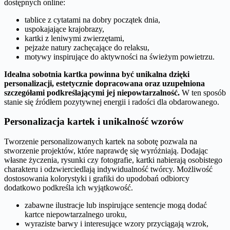
dostępnych online:
tablice z cytatami na dobry początek dnia,
uspokajające krajobrazy,
kartki z leniwymi zwierzętami,
pejzaże natury zachęcające do relaksu,
motywy inspirujące do aktywności na świeżym powietrzu.
Idealna sobotnia kartka powinna być unikalna dzięki
personalizacji, estetycznie dopracowana oraz uzupełniona
szczegółami podkreślającymi jej niepowtarzalność.
W ten sposób
stanie się źródłem pozytywnej energii i radości dla obdarowanego.
Personalizacja kartek i unikalność wzorów
Tworzenie personalizowanych kartek na sobotę pozwala na
stworzenie projektów, które naprawdę się wyróżniają. Dodając
własne życzenia, rysunki czy fotografie, kartki nabierają osobistego
charakteru i odzwierciedlają indywidualność twórcy. Możliwość
dostosowania kolorystyki i grafiki do upodobań odbiorcy
dodatkowo podkreśla ich wyjątkowość.
zabawne ilustracje lub inspirujące sentencje mogą dodać
kartce niepowtarzalnego uroku,
wyraziste barwy i interesujące wzory przyciągają wzrok,