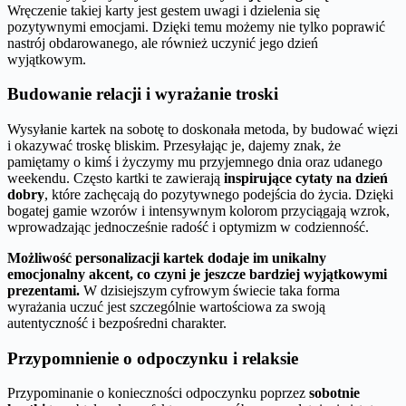
Wręczenie takiej karty jest gestem uwagi i dzielenia się
pozytywnymi emocjami. Dzięki temu możemy nie tylko poprawić
nastrój obdarowanego, ale również uczynić jego dzień
wyjątkowym.
Budowanie relacji i wyrażanie troski
Wysyłanie kartek na sobotę to doskonała metoda, by budować więzi
i okazywać troskę bliskim. Przesyłając je, dajemy znak, że
pamiętamy o kimś i życzymy mu przyjemnego dnia oraz udanego
weekendu. Często kartki te zawierają
inspirujące cytaty na dzień
dobry
, które zachęcają do pozytywnego podejścia do życia. Dzięki
bogatej gamie wzorów i intensywnym kolorom przyciągają wzrok,
wprowadzając jednocześnie radość i optymizm w codzienność.
Możliwość personalizacji kartek dodaje im unikalny
emocjonalny akcent, co czyni je jeszcze bardziej wyjątkowymi
prezentami.
W dzisiejszym cyfrowym świecie taka forma
wyrażania uczuć jest szczególnie wartościowa za swoją
autentyczność i bezpośredni charakter.
Przypomnienie o odpoczynku i relaksie
Przypominanie o konieczności odpoczynku poprzez
sobotnie