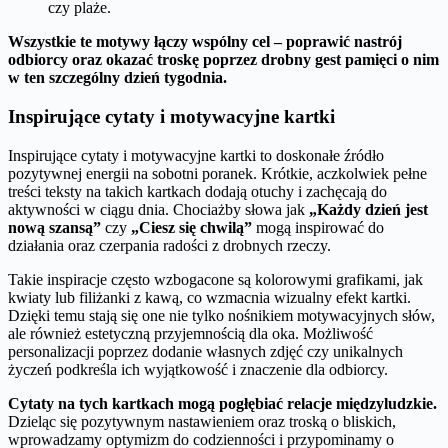
czy plaże.
Wszystkie te motywy łączy wspólny cel – poprawić nastrój
odbiorcy oraz okazać troskę poprzez drobny gest pamięci o nim
w ten szczególny dzień tygodnia.
Inspirujące cytaty i motywacyjne kartki
Inspirujące cytaty i motywacyjne kartki to doskonałe źródło
pozytywnej energii na sobotni poranek. Krótkie, aczkolwiek pełne
treści teksty na takich kartkach dodają otuchy i zachęcają do
aktywności w ciągu dnia. Chociażby słowa jak
„Każdy dzień jest
nową szansą”
czy
„Ciesz się chwilą”
mogą inspirować do
działania oraz czerpania radości z drobnych rzeczy.
Takie inspiracje często wzbogacone są kolorowymi grafikami, jak
kwiaty lub filiżanki z kawą, co wzmacnia wizualny efekt kartki.
Dzięki temu stają się one nie tylko nośnikiem motywacyjnych słów,
ale również estetyczną przyjemnością dla oka. Możliwość
personalizacji poprzez dodanie własnych zdjęć czy unikalnych
życzeń podkreśla ich wyjątkowość i znaczenie dla odbiorcy.
Cytaty na tych kartkach mogą pogłębiać relacje międzyludzkie.
Dzieląc się pozytywnym nastawieniem oraz troską o bliskich,
wprowadzamy optymizm do codzienności i przypominamy o