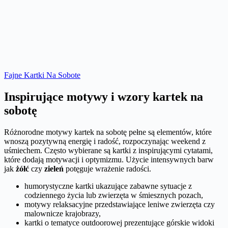
Fajne Kartki Na Sobote
Inspirujące motywy i wzory kartek na
sobotę
Różnorodne motywy kartek na sobotę pełne są elementów, które
wnoszą pozytywną energię i radość, rozpoczynając weekend z
uśmiechem. Często wybierane są kartki z inspirującymi cytatami,
które dodają motywacji i optymizmu. Użycie intensywnych barw
jak
żółć
czy
zieleń
potęguje wrażenie radości.
humorystyczne kartki ukazujące zabawne sytuacje z
codziennego życia lub zwierzęta w śmiesznych pozach,
motywy relaksacyjne przedstawiające leniwe zwierzęta czy
malownicze krajobrazy,
kartki o tematyce outdoorowej prezentujące górskie widoki