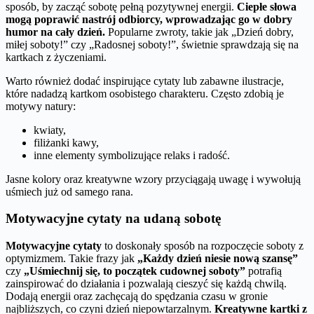
sposób, by zacząć sobotę pełną pozytywnej energii.
Ciepłe słowa
mogą poprawić nastrój odbiorcy, wprowadzając go w dobry
humor na cały dzień.
Popularne zwroty, takie jak „Dzień dobry,
miłej soboty!” czy „Radosnej soboty!”, świetnie sprawdzają się na
kartkach z życzeniami.
Warto również dodać inspirujące cytaty lub zabawne ilustracje,
które nadadzą kartkom osobistego charakteru. Często zdobią je
motywy natury:
kwiaty,
filiżanki kawy,
inne elementy symbolizujące relaks i radość.
Jasne kolory oraz kreatywne wzory przyciągają uwagę i wywołują
uśmiech już od samego rana.
Motywacyjne cytaty na udaną sobotę
Motywacyjne cytaty
to doskonały sposób na rozpoczęcie soboty z
optymizmem. Takie frazy jak
„Każdy dzień niesie nową szansę”
czy
„Uśmiechnij się, to początek cudownej soboty”
potrafią
zainspirować do działania i pozwalają cieszyć się każdą chwilą.
Dodają energii oraz zachęcają do spędzania czasu w gronie
najbliższych, co czyni dzień niepowtarzalnym.
Kreatywne kartki z