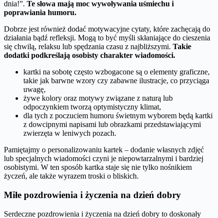
dnia!”.
Te słowa mają moc wywoływania uśmiechu i
poprawiania humoru.
Dobrze jest również dodać motywacyjne cytaty, które zachęcają do
działania bądź refleksji. Mogą to być myśli skłaniające do cieszenia
się chwilą, relaksu lub spędzania czasu z najbliższymi.
Takie
dodatki podkreślają osobisty charakter wiadomości.
kartki na sobotę często wzbogacone są o elementy graficzne,
takie jak barwne wzory czy zabawne ilustracje, co przyciąga
uwagę,
żywe kolory oraz motywy związane z naturą lub
odpoczynkiem tworzą optymistyczny klimat,
dla tych z poczuciem humoru świetnym wyborem będą kartki
z dowcipnymi napisami lub obrazkami przedstawiającymi
zwierzęta w leniwych pozach.
Pamiętajmy o personalizowaniu kartek – dodanie własnych zdjęć
lub specjalnych wiadomości czyni je niepowtarzalnymi i bardziej
osobistymi. W ten sposób kartka staje się nie tylko nośnikiem
życzeń, ale także wyrazem troski o bliskich.
Miłe pozdrowienia i życzenia na dzień dobry
Serdeczne pozdrowienia i życzenia na dzień dobry to doskonały