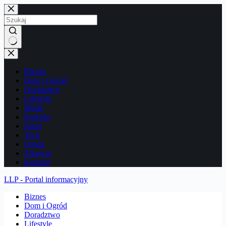
Przejdź
do
treści
Brak
wyników
Biznes
Dom i Ogród
Doradztwo
Lifestyle
Moda
Podróże
Sport
Tech
Uroda
Zdrowie
Kontakt
LLP - Portal informacyjny
Biznes
Dom i Ogród
Doradztwo
Lifestyle