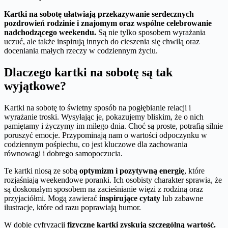
Kartki na sobotę ułatwiają przekazywanie serdecznych
pozdrowień rodzinie i znajomym oraz wspólne celebrowanie
nadchodzącego weekendu.
Są nie tylko sposobem wyrażania
uczuć, ale także inspirują innych do cieszenia się chwilą oraz
doceniania małych rzeczy w codziennym życiu.
Dlaczego kartki na sobotę są tak
wyjątkowe?
Kartki na sobotę to świetny sposób na pogłębianie relacji i
wyrażanie troski. Wysyłając je, pokazujemy bliskim, że o nich
pamiętamy i życzymy im miłego dnia. Choć są proste, potrafią silnie
poruszyć emocje. Przypominają nam o wartości odpoczynku w
codziennym pośpiechu, co jest kluczowe dla zachowania
równowagi i dobrego samopoczucia.
Te kartki niosą ze sobą
optymizm i pozytywną energię
, które
rozjaśniają weekendowe poranki. Ich osobisty charakter sprawia, że
są doskonałym sposobem na zacieśnianie więzi z rodziną oraz
przyjaciółmi. Mogą zawierać
inspirujące cytaty
lub zabawne
ilustracje, które od razu poprawiają humor.
W dobie cyfryzacji
fizyczne kartki zyskują szczególną wartość.