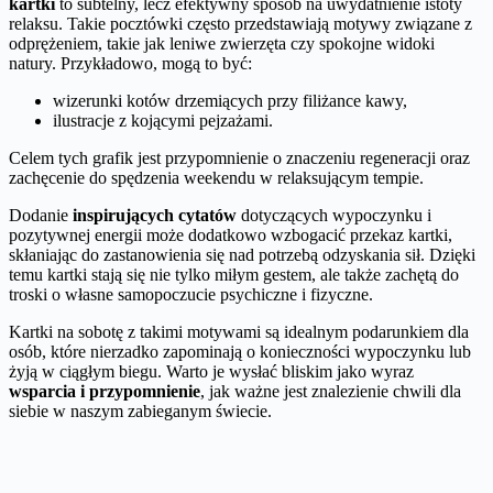
kartki
to subtelny, lecz efektywny sposób na uwydatnienie istoty
relaksu. Takie pocztówki często przedstawiają motywy związane z
odprężeniem, takie jak leniwe zwierzęta czy spokojne widoki
natury. Przykładowo, mogą to być:
wizerunki kotów drzemiących przy filiżance kawy,
ilustracje z kojącymi pejzażami.
Celem tych grafik jest przypomnienie o znaczeniu regeneracji oraz
zachęcenie do spędzenia weekendu w relaksującym tempie.
Dodanie
inspirujących cytatów
dotyczących wypoczynku i
pozytywnej energii może dodatkowo wzbogacić przekaz kartki,
skłaniając do zastanowienia się nad potrzebą odzyskania sił. Dzięki
temu kartki stają się nie tylko miłym gestem, ale także zachętą do
troski o własne samopoczucie psychiczne i fizyczne.
Kartki na sobotę z takimi motywami są idealnym podarunkiem dla
osób, które nierzadko zapominają o konieczności wypoczynku lub
żyją w ciągłym biegu. Warto je wysłać bliskim jako wyraz
wsparcia i przypomnienie
, jak ważne jest znalezienie chwili dla
siebie w naszym zabieganym świecie.