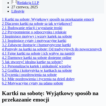
Redakcja LLP
27 czerwca, 2025
Lifestyle
1
Kartki na sobotę: Wyjątkowy sposób na przekazanie emocji
2
Dlaczego kartki na sobotę są tak wyjątkowe?
2.1
Budowanie relacji i wyrażanie troski
2.2
Przypomnienie o odpoczynku i relaksie
3
Inspirujące motywy i wzory kartek na sobotę
3.1
Inspirujące cytaty i motywacyjne kartki
3.2
Zabawne ilustracje i humorystyczne kartki
4
Pomysły na kartki na sobotę: Od tradycyjnych do nowoczesnych
4.1
Fajne kartki na sobotę i ich wpływ na nastrój
4.2
Darmowe kartki na sobotę dostępne online
5
Jak stworzyć idealną kartkę na sobotę?
5.1
Personalizacja kartek i unikalność wzorów
5.2
Grafika i kolorystyka w kartkach na sobotę
6
Życzenia i pozdrowienia na sobotę
6.1
Miłe pozdrowienia i życzenia na dzień dobry
6.2
Motywacyjne cytaty na udaną sobotę
Kartki na sobotę: Wyjątkowy sposób na
przekazanie emocji