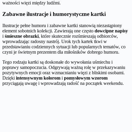
ważności więzi między ludźmi.
Zabawne ilustracje i humorystyczne kartki
Ilustracje pełne humoru i zabawne kartki stanowią niezastąpiony
element sobotnich kolekcji. Zawierają one często
dowcipne napisy
i
śmieszne obrazki
, które skutecznie rozśmieszają odbiorców,
wprowadzając radosny nastrój. Urok tych kartek tkwi w
przedstawianiu codziennych sytuacji lub popularnych tematów, co
czyni je świetnym prezentem dla miłośników dobrego humoru.
Tego rodzaju kartki są doskonałe do wywołania uśmiechu i
poprawy samopoczucia. Odgrywają ważną rolę w przekazywaniu
pozytywnych emocji oraz wzmacnianiu więzi z bliskimi osobami.
Dzięki
intensywnym kolorom
i
pomysłowym wzorom
przyciągają uwagę i wprowadzają radość na początek weekendu.