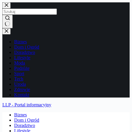
Przejdź
do
treści
Brak
wyników
Biznes
Dom i Ogród
Doradztwo
Lifestyle
Moda
Podróże
Sport
Tech
Uroda
Zdrowie
Kontakt
LLP - Portal informacyjny
Biznes
Dom i Ogród
Doradztwo
Lifestyle