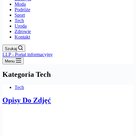
Moda
Podróże
Sport
Tech
Uroda
Zdrowie
Kontakt
Szukaj
LLP - Portal informacyjny
Menu
Kategoria
Tech
Tech
Opisy Do Zdjęć