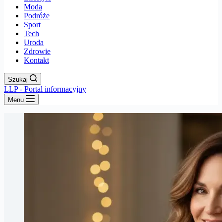
Moda
Podróże
Sport
Tech
Uroda
Zdrowie
Kontakt
Szukaj
LLP - Portal informacyjny
Menu