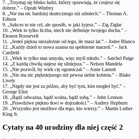
7. „Trzymaj się blisko ludzi, którzy sprawiają, że czujesz się
dobrze.” – Oprah Winfrey
8. „Nie ma nic bardziej skutecznego niż uśmiech.” – Thomas A.
Edison
9. „Sukces to nie cel, ale sposób, w jaki żyjesz.” – Zig Ziglar
10. „Wiek to tylko liczba, niech nie definiuje twojego ducha.” –
Eleanor Roosevelt
11. „Jesteś piękna niezależnie od tego, ile masz lat.” – Jodee Blanco
12. „Każdy dzień to nowa szansa na spełnienie marzeń.” – Jack
Canfield
13. „Wiek to tylko stan umysłu, więc myśl młodo.” – Satchel Paige
14. „Z każdą chwilą stajesz się silniejsza.” – Nelson Mandela
15. „Nie pozwól, by wiek cię ograniczał.” – Anne Lamott
16. „Nie ma nic piękniejszego niż pewna siebie kobieta.” – Blake
Lively
17. „Nigdy nie jest za późno, aby być tym, kim mogłeś być.” –
George Eliot
18. „Bądź odważna, bądź wolna, bądź sobą.” – John Lennon
19. „Prawdziwe piękno tkwi w dojrzałości.” – Audrey Hepburn
20. „Wszystko jest możliwe dla tego, kto wierzy.” – Martin Luther
King Jr.
Cytaty na 40 urodziny dla niej część 2