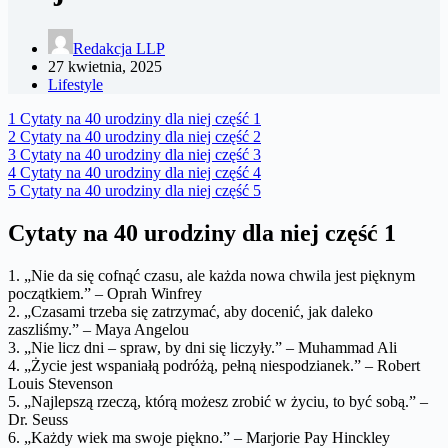
Redakcja LLP
27 kwietnia, 2025
Lifestyle
1
Cytaty na 40 urodziny dla niej część 1
2
Cytaty na 40 urodziny dla niej część 2
3
Cytaty na 40 urodziny dla niej część 3
4
Cytaty na 40 urodziny dla niej część 4
5
Cytaty na 40 urodziny dla niej część 5
Cytaty na 40 urodziny dla niej część 1
1. „Nie da się cofnąć czasu, ale każda nowa chwila jest pięknym
początkiem.” – Oprah Winfrey
2. „Czasami trzeba się zatrzymać, aby docenić, jak daleko
zaszliśmy.” – Maya Angelou
3. „Nie licz dni – spraw, by dni się liczyły.” – Muhammad Ali
4. „Życie jest wspaniałą podróżą, pełną niespodzianek.” – Robert
Louis Stevenson
5. „Najlepszą rzeczą, którą możesz zrobić w życiu, to być sobą.” –
Dr. Seuss
6. „Każdy wiek ma swoje piękno.” – Marjorie Pay Hinckley