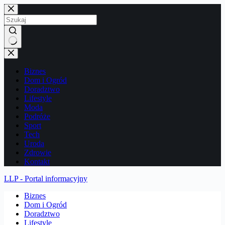
Przejdź
do
treści
Brak
wyników
Biznes
Dom i Ogród
Doradztwo
Lifestyle
Moda
Podróże
Sport
Tech
Uroda
Zdrowie
Kontakt
LLP - Portal informacyjny
Biznes
Dom i Ogród
Doradztwo
Lifestyle