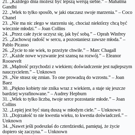
21. „Każdego dnia możesz być lepszą wersją siebie.” – Mahatma
Gandhi
22. „Wiek to tylko sposób, w jaki otaczasz swoje marzenia.” – Coco
Chanel
23. „Nie ma nic złego w starzeniu się, chociaż niektórzy chcą być
wiecznie młodzi.” – Joan Collins
24. „Przez całe życie uczysz się, jak być sobą.” – Oprah Winfrey
25. „Zachowuj radość w sercu, a pozostaniesz zawsze młoda.” –
Pablo Picasso
26. „Życie to nie wiek, to przeżyte chwile.” – Marc Chagall
27. „Każde nowe wyzwanie jest szansą na rozwój.” – Eleanor
Roosevelt
28. „Mądrość przychodzi z wiekiem; doświadczenie jest najlepszym
nauczycielem.” – Unknown
29. „Nie strasz się zmian. To one prowadzą do wzrostu.” – Joan
Baez
30. „Piękno kobiety nie znika wraz z wiekiem, a staje się jeszcze
bardziej wyrafinowane.” – Audrey Hepburn
31. „Wiek to tylko liczba, twoje serce pozostanie młode.” – Joan
Collins
32. „Lepiej jest być starą duszą w młodym ciele.” – Unknown
33. „Dojrzałość to nie kwestia wieku, to kwestia doświadczeń.” –
Unknown
34. „Nawet jeśli podeszłaś do czterdziestki, pamiętaj, że życie
dopiero się zaczyna.” – Unknown