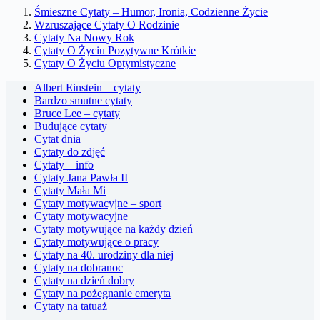
Śmieszne Cytaty – Humor, Ironia, Codzienne Życie
Wzruszające Cytaty O Rodzinie
Cytaty Na Nowy Rok
Cytaty O Życiu Pozytywne Krótkie
Cytaty O Życiu Optymistyczne
Albert Einstein – cytaty
Bardzo smutne cytaty
Bruce Lee – cytaty
Budujące cytaty
Cytat dnia
Cytaty do zdjęć
Cytaty – info
Cytaty Jana Pawła II
Cytaty Mała Mi
Cytaty motywacyjne – sport
Cytaty motywacyjne
Cytaty motywujące na każdy dzień
Cytaty motywujące o pracy
Cytaty na 40. urodziny dla niej
Cytaty na dobranoc
Cytaty na dzień dobry
Cytaty na pożegnanie emeryta
Cytaty na tatuaż