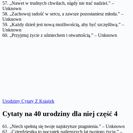
57. „Nawet w trudnych chwilach, nigdy nie trać nadziei.” –
Unknown
58. „Zachowuj radość w sercu, a zawsze pozostaniesz młoda.” –
Unknown
59. „Każdy dzień jest nową możliwością, aby być szczęśliwą.” –
Unknown
60. „Przyjmuj życie z uśmiechem i otwartością.” – Unknown
Urodziny Cytaty Z Książek
Cytaty na 40 urodziny dla niej część 4
61. „Niech spełnią się twoje najskrytsze pragnienia.” – Unknown
62. „Czterdziestka to początek najlepszych lat twojego życia.” –