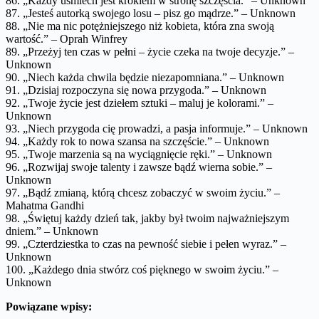
86. „Każdy uśmiech jest krokiem w stronę szczęścia.” – Unknown
87. „Jesteś autorką swojego losu – pisz go mądrze.” – Unknown
88. „Nie ma nic potężniejszego niż kobieta, która zna swoją
wartość.” – Oprah Winfrey
89. „Przeżyj ten czas w pełni – życie czeka na twoje decyzje.” –
Unknown
90. „Niech każda chwila będzie niezapomniana.” – Unknown
91. „Dzisiaj rozpoczyna się nowa przygoda.” – Unknown
92. „Twoje życie jest dziełem sztuki – maluj je kolorami.” –
Unknown
93. „Niech przygoda cię prowadzi, a pasja informuje.” – Unknown
94. „Każdy rok to nowa szansa na szczęście.” – Unknown
95. „Twoje marzenia są na wyciągnięcie ręki.” – Unknown
96. „Rozwijaj swoje talenty i zawsze bądź wierna sobie.” –
Unknown
97. „Bądź zmianą, którą chcesz zobaczyć w swoim życiu.” –
Mahatma Gandhi
98. „Świętuj każdy dzień tak, jakby był twoim najważniejszym
dniem.” – Unknown
99. „Czterdziestka to czas na pewność siebie i pełen wyraz.” –
Unknown
100. „Każdego dnia stwórz coś pięknego w swoim życiu.” –
Unknown
Powiązane wpisy: