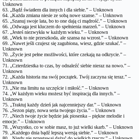
Unknown
63. „Bądź światłem dla innych i dla siebie.” – Unknown
64. „Każda zmiana niesie ze sobą nowe szanse.” – Unknown
65. „Szanuj swoje lata, bo to one dają ci mądrość.” – Unknown
66. „Odwaga jest kluczem do spełnienia marzeń.” – Unknown
67. „Jesteś niezwykła w każdym wieku.” – Unknown
68. „Wiek to nie przeszkoda, ale szansa na wzrost.” – Unknown
69. „Nawet jeśli czujesz się zagubiona, wiesz, gdzie szukać.” –
Unknown
70. „Życie jest pełne możliwości, które czekają na odkrycie.” –
Unknown
71. „Czterdziestka to czas, by odnaleźć siebie nieraz na nowo.” –
Unknown
72. „Każda historia ma swój początek. Twój zaczyna się teraz.” –
Unknown
73. „Nie ma limitu na szczęście i miłość.” – Unknown
74. „W każdym wieku możesz być inspiracją dla innych.” –
Unknown
75. „Traktuj każdy dzień jak najcenniejszy dar.” – Unknown
76. „Sezon piąty, nowa seria twojego życia.” – Unknown
77. „Niech twoje życie będzie jak piosenka – piękne melodie i
emocje.” – Unknown
78. „Wszystko, co w sobie masz, to już wielki skarb.” – Unknown
79. „Każdego dnia bądź lepszą wersją siebie.” – Unknown
80. „Nigdy nie przestawaj dążyć do wielkich rzeczy.” – Unknown