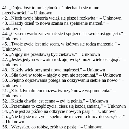
41. „Dojrzałość to umiejętność uśmiechania się mimo
przeciwności.” – Unknown
42. „Niech twoja historia wciąż się pisze i rozkwita.” – Unknown
43. „Każdy dzień to nowa szansa na spełnienie marzeń.” –
Unknown
44. „Czasem warto zatrzymać się i spojrzeć na swoje osiągnięcia.” –
Unknown
45. „Twoje życie jest miejscem, w którym się rodzą marzenia.” –
Unknown
46. „Nigdy nie przestawaj być ciekawa.” – Unknown
47. „Jesteś jedyna w swoim rodzaju; wciąż może wiele osiągnąć.” –
Unknown
48. „Każdy wiek przynosi nowe mądrości.” – Unknown
49. „Siła tkwi w tobie – nigdy o tym nie zapominaj.” – Unknown
50. „Piękno dojrzewania polega na odkrywaniu siebie na nowo.” –
Unknown
51. „Z każdym dniem możesz tworzyć nowe wspomnienia.” –
Unknown
52. „Każda chwila jest cenna – żyj ją pełnią.” – Unknown
53. „Przemiana to część życia; ciesz się każdą zmianą.” – Unknown
54. „Nie jest za późno na odkrycie nowych pasji.” – Unknown
55. „Nie bój się marzyć – spełnianie marzeń to klucz do szczęścia.”
– Unknown
56. „Wszystko, co robisz, zrób to z pasją.” – Unknown