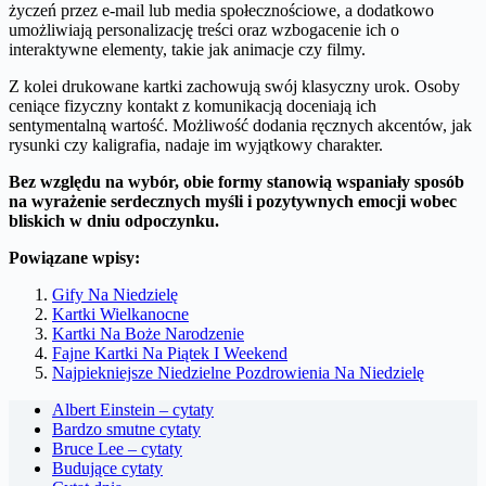
życzeń przez e-mail lub media społecznościowe, a dodatkowo
umożliwiają personalizację treści oraz wzbogacenie ich o
interaktywne elementy, takie jak animacje czy filmy.
Z kolei drukowane kartki zachowują swój klasyczny urok. Osoby
ceniące fizyczny kontakt z komunikacją doceniają ich
sentymentalną wartość. Możliwość dodania ręcznych akcentów, jak
rysunki czy kaligrafia, nadaje im wyjątkowy charakter.
Bez względu na wybór, obie formy stanowią wspaniały sposób
na wyrażenie serdecznych myśli i pozytywnych emocji wobec
bliskich w dniu odpoczynku.
Powiązane wpisy:
Gify Na Niedzielę
Kartki Wielkanocne
Kartki Na Boże Narodzenie
Fajne Kartki Na Piątek I Weekend
Najpiekniejsze Niedzielne Pozdrowienia Na Niedzielę
Albert Einstein – cytaty
Bardzo smutne cytaty
Bruce Lee – cytaty
Budujące cytaty