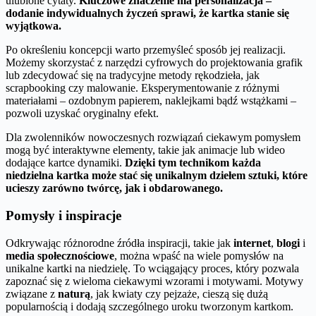
ulubione cytaty.
Kluczowe znaczenie ma personalizacja –
dodanie indywidualnych życzeń sprawi, że kartka stanie się
wyjątkowa.
Po określeniu koncepcji warto przemyśleć sposób jej realizacji.
Możemy skorzystać z narzędzi cyfrowych do projektowania grafik
lub zdecydować się na tradycyjne metody rękodzieła, jak
scrapbooking czy malowanie. Eksperymentowanie z różnymi
materiałami – ozdobnym papierem, naklejkami bądź wstążkami –
pozwoli uzyskać oryginalny efekt.
Dla zwolenników nowoczesnych rozwiązań ciekawym pomysłem
mogą być interaktywne elementy, takie jak animacje lub wideo
dodające kartce dynamiki.
Dzięki tym technikom każda
niedzielna kartka może stać się unikalnym dziełem sztuki, które
ucieszy zarówno twórcę, jak i obdarowanego.
Pomysły i inspiracje
Odkrywając różnorodne źródła inspiracji, takie jak
internet
,
blogi
i
media społecznościowe
, można wpaść na wiele pomysłów na
unikalne kartki na niedzielę. To wciągający proces, który pozwala
zapoznać się z wieloma ciekawymi wzorami i motywami. Motywy
związane z
naturą
, jak kwiaty czy pejzaże, cieszą się dużą
popularnością i dodają szczególnego uroku tworzonym kartkom.