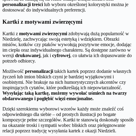
personalizacji treści
lub wyboru określonej kolorystyki można je
dostosować do indywidualnych preferencji.
Kartki z motywami zwierzęcymi
Kartki z
motywami zwierzęcymi
zdobywają dużą popularność w
Niedzielę, zachwycając swoją estetyką i wdziękiem. Obrazki
misiów, kotków czy ptaków wywołują pozytywne emocje, dodając
im ciepła oraz indywidualnego charakteru. Są dostępne zarówno w
wersji
drukowanej
, jak i
cyfrowej
, co ułatwia ich dopasowanie do
potrzeb odbiorcy.
Możliwość
personalizacji
takich kartek poprzez dodanie własnych
życzeń lub imion bliskich czyni je bardziej wyjątkowymi i
osobistymi. Nie brakuje na nich humorystycznych akcentów czy
inspirujących cytatów, które podkreślają ich niepowtarzalność.
Wysyłając taką kartkę, możemy wywołać uśmiech na twarzy
obdarowanego i pogłębić więzi emocjonalne.
Dzięki szerokiemu wyborowi wzorów każdy może znaleźć coś
odpowiedniego dla siebie – od prostych ilustracji po bogate
kompozycje pełne szczegółów. Kartki te stanowią doskonały sposób
na okazanie troski i sympatii wobec bliskich oraz pielęgnowanie
relacji poprzez tradycję wysyłania kartek z okazji Niedzieli.