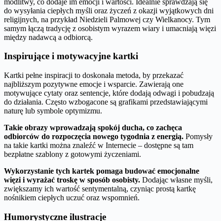
modlitwy, co dodaje im emocji i wartości. Idealnie sprawdzają się
do wysyłania ciepłych myśli oraz życzeń z okazji wyjątkowych dni
religijnych, na przykład Niedzieli Palmowej czy Wielkanocy. Tym
samym łączą tradycję z osobistym wyrazem wiary i umacniają więzi
między nadawcą a odbiorcą.
Inspirujące i motywacyjne kartki
Kartki pełne inspiracji to doskonała metoda, by przekazać
najbliższym pozytywne emocje i wsparcie. Zawierają one
motywujące cytaty oraz sentencje, które dodają odwagi i pobudzają
do działania. Często wzbogacone są grafikami przedstawiającymi
naturę lub symbole optymizmu.
Takie obrazy wprowadzają spokój ducha, co zachęca
odbiorców do rozpoczęcia nowego tygodnia z energią.
Pomysły
na takie kartki można znaleźć w Internecie – dostępne są tam
bezpłatne szablony z gotowymi życzeniami.
Wykorzystanie tych kartek pomaga budować emocjonalne
więzi i wyrażać troskę w sposób osobisty.
Dodając własne myśli,
zwiększamy ich wartość sentymentalną, czyniąc prostą kartkę
nośnikiem ciepłych uczuć oraz wspomnień.
Humorystyczne ilustracje