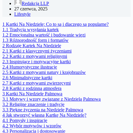
Redakcja LLP
27 czerwca, 2025
Lifestyle
1
Kartki Na Niedzielę: Co to są i dlaczego są popularne?
1.1
Tradycja wysyłania kartek
1.2
Emocjonalna wartość i budowanie więzi
1.3
Różnorodność form i formatów
2
Rodzaje Kartek Na Niedzielę
2.1
Kartki z klasycznymi życzeniami
2.2
Kartki z motywami religijnymi
2.3
Inspirujące i motywacyjne kartki
2.4
Humorystyczne ilustracje
2.5
Kartki z motywami natury i krajobrazów
2.6
Minimalistyczne kartki
2.7
Kartki z motywami zwierzęcymi
2.8
Kartki z rodzinną atmosferą
3
Kartki Na Niedzielę Palmową
3.1
Motywy i wzory związane z Niedzielą Palmową
3.2
Religijne znaczenie i tradycje
3.3
Piękne życzenia na Niedzielę Palmową
4
Jak stworzyć własną Kartkę Na Niedzielę?
4.1
Pomysły i inspiracje
4.2
Wybór motywów i wzorów
4.3
Personalizacja i dostosowanie