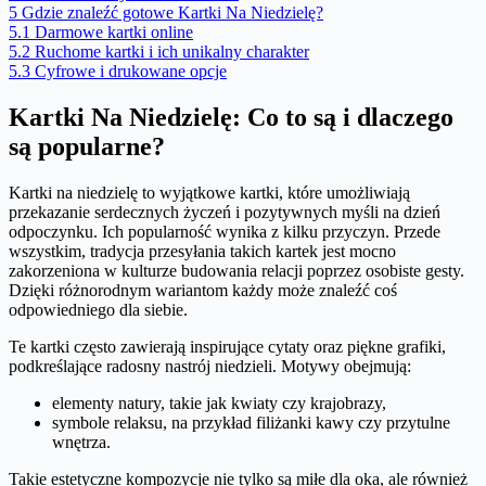
5
Gdzie znaleźć gotowe Kartki Na Niedzielę?
5.1
Darmowe kartki online
5.2
Ruchome kartki i ich unikalny charakter
5.3
Cyfrowe i drukowane opcje
Kartki Na Niedzielę: Co to są i dlaczego
są popularne?
Kartki na niedzielę to wyjątkowe kartki, które umożliwiają
przekazanie serdecznych życzeń i pozytywnych myśli na dzień
odpoczynku. Ich popularność wynika z kilku przyczyn. Przede
wszystkim, tradycja przesyłania takich kartek jest mocno
zakorzeniona w kulturze budowania relacji poprzez osobiste gesty.
Dzięki różnorodnym wariantom każdy może znaleźć coś
odpowiedniego dla siebie.
Te kartki często zawierają inspirujące cytaty oraz piękne grafiki,
podkreślające radosny nastrój niedzieli. Motywy obejmują:
elementy natury, takie jak kwiaty czy krajobrazy,
symbole relaksu, na przykład filiżanki kawy czy przytulne
wnętrza.
Takie estetyczne kompozycje nie tylko są miłe dla oka, ale również