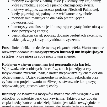
motywy związane z naturą, takie jak kwiaty czy krajobrazy,
które symbolizują spokój i piękno otaczającego świata,
motywy religijne, zwłaszcza podczas Niedzieli Palmowej,
kiedy pojawiają się palmy oraz wielkanocne symbole,
motywy minimalistyczne dla osób preferujących
nowoczesność,
humorystyczne ilustracje lub inspirujące cytaty, które niosą ze
sobą pozytywną energię.
personalizacja kartek poprzez dodanie osobistych akcentów,
takich jak zdjęcia czy indywidualne życzenia.
Proste linie i delikatne detale tworzą elegancki efekt. Warto również
rozważyć dodanie
humorystycznych ilustracji lub inspirujących
cytatów
, które niosą ze sobą pozytywną energię.
Kolejnym ważnym elementem jest
personalizacja kartek
.
Wprowadzenie osobistych akcentów, takich jak zdjęcia czy
indywidualne życzenia, nadaje kartce niepowtarzalny charakter dla
obdarowanego. Dzięki różnorodnym technikom rękodzieła oraz
cyfrowemu projektowaniu możliwe jest stworzenie kompozycji
odpowiadającej gustom każdej osoby.
Inspiracje do tworzenia motywów można znaleźć wszędzie – od
ogrodów po miejskie parki czy kawiarnie. Takie obrazy dodają
ciepła każdej kartce na niedzielę. Istotne jest także uwzględnienie
uczuć związanych z danym dniem, aby kartka była nie tylko