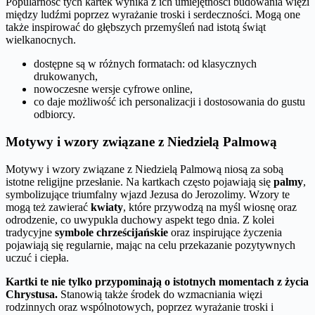
Popularność tych kartek wynika z ich umiejętności budowania więzi
między ludźmi poprzez wyrażanie troski i serdeczności. Mogą one
także inspirować do głębszych przemyśleń nad istotą świąt
wielkanocnych.
dostępne są w różnych formatach: od klasycznych
drukowanych,
nowoczesne wersje cyfrowe online,
co daje możliwość ich personalizacji i dostosowania do gustu
odbiorcy.
Motywy i wzory związane z Niedzielą Palmową
Motywy i wzory związane z Niedzielą Palmową niosą za sobą
istotne religijne przesłanie. Na kartkach często pojawiają się
palmy
,
symbolizujące triumfalny wjazd Jezusa do Jerozolimy. Wzory te
mogą też zawierać
kwiaty
, które przywodzą na myśl wiosnę oraz
odrodzenie, co uwypukla duchowy aspekt tego dnia. Z kolei
tradycyjne
symbole chrześcijańskie
oraz inspirujące życzenia
pojawiają się regularnie, mając na celu przekazanie pozytywnych
uczuć i ciepła.
Kartki te nie tylko przypominają o istotnych momentach z życia
Chrystusa.
Stanowią także środek do wzmacniania więzi
rodzinnych oraz wspólnotowych, poprzez wyrażanie troski i