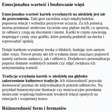
Emocjonalna wartość i budowanie więzi
Emocjonalna wartość kartek wysyłanych na niedzielę jest nie
do przecenienia.
Taki gest zacieśnia więzi międzyludzkie,
poprawia relacje i wzbudza pozytywne uczucia. Za ich pomocą
można przekazać serdeczne życzenia oraz piękne myśli, co sprawia,
że odbiorcy czują się docenieni i istotni. Kartki te często zawierają
inspirujące cytaty oraz grafiki, które potrafią podnieść na duchu i
wprowadzić spokój.
Dzięki kartkom wyrażamy troskę o bliskich, budując tym samym
silne więzi. Nawet prosty akt ich wysłania może znacząco poprawić
nastrój zarówno nadawcy, jak i odbiorcy. Dodatkowo personalizacja
poprzez dodanie osobistych notatek czy zdjęć zwiększa ich
sentymentalną wartość.
Tradycja wysyłania kartek w niedzielę ma głęboko
zakorzenione kulturowe tradycje.
Ich różnorodność pozwala
dostosować przekaz do indywidualnych potrzeb odbiorców. Na
przykład humorystyczne ilustracje czy motywacyjne przesłania
skutecznie wspierają budowanie trwałych relacji opartych na
emocjach i wzajemnej trosce.
Różnorodność form i formatów