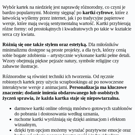
Wybór kartek na niedzielę jest naprawdę różnorodny, co czyni je
bardzo popularnymi. Możemy sięgnąć po
kartki cyfrowe
, które z
łatwością wyślemy przez internet, jak i po tradycyjne papierowe
wersje, które mają swoją sentymentalną wartość. Kartki przybierają
różne formy: od prostokątnych i kwadratowych po takie w kształcie
serca czy kwiatu.
Różnią się one także stylem oraz estetyką.
Dla miłośników
minimalizmu dostępne są proste projekty, a dla tych, którzy cenią
sobie bogate zdobienia – artystycznie wykonane kartki pełne detali.
Wzory obejmują piękne pejzaże natury, symbole religijne czy
zabawne ilustracje.
Różnorodne są również techniki ich tworzenia. Od ręcznie
robionych kartek przy użyciu scrapbookingu aż po nowoczesne
interaktywne wersje z animacjami.
Personalizacja ma kluczowe
znaczenie; dodanie imienia obdarowanego lub osobistych
życzeń sprawia, że każda kartka staje się niepowtarzalna.
darmowe kartki online oferują mnóstwo gotowych szablonów
do pobrania i dostosowania według uznania,
ruchome kartki wyróżniają się dzięki animacjom i efektom
wizualnym,
dzięki tym opcjom możemy wyrażać pozytywne emocje oraz