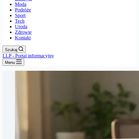
Moda
Podróże
Sport
Tech
Uroda
Zdrowie
Kontakt
Szukaj
LLP - Portal informacyjny
Menu