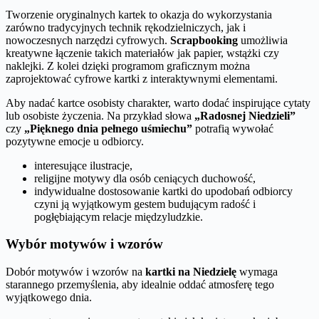
Tworzenie oryginalnych kartek to okazja do wykorzystania
zarówno tradycyjnych technik rękodzielniczych, jak i
nowoczesnych narzędzi cyfrowych.
Scrapbooking
umożliwia
kreatywne łączenie takich materiałów jak papier, wstążki czy
naklejki. Z kolei dzięki programom graficznym można
zaprojektować cyfrowe kartki z interaktywnymi elementami.
Aby nadać kartce osobisty charakter, warto dodać inspirujące cytaty
lub osobiste życzenia. Na przykład słowa
„Radosnej Niedzieli”
czy
„Pięknego dnia pełnego uśmiechu”
potrafią wywołać
pozytywne emocje u odbiorcy.
interesujące ilustracje,
religijne motywy dla osób ceniących duchowość,
indywidualne dostosowanie kartki do upodobań odbiorcy
czyni ją wyjątkowym gestem budującym radość i
pogłębiającym relacje międzyludzkie.
Wybór motywów i wzorów
Dobór motywów i wzorów na
kartki na Niedzielę
wymaga
starannego przemyślenia, aby idealnie oddać atmosferę tego
wyjątkowego dnia.