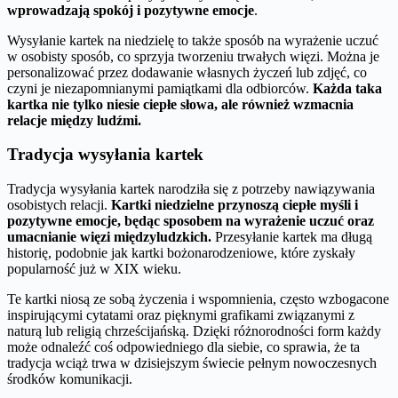
wprowadzają spokój i pozytywne emocje
.
Wysyłanie kartek na niedzielę to także sposób na wyrażenie uczuć
w osobisty sposób, co sprzyja tworzeniu trwałych więzi. Można je
personalizować przez dodawanie własnych życzeń lub zdjęć, co
czyni je niezapomnianymi pamiątkami dla odbiorców.
Każda taka
kartka nie tylko niesie ciepłe słowa, ale również wzmacnia
relacje między ludźmi.
Tradycja wysyłania kartek
Tradycja wysyłania kartek narodziła się z potrzeby nawiązywania
osobistych relacji.
Kartki niedzielne przynoszą ciepłe myśli i
pozytywne emocje, będąc sposobem na wyrażenie uczuć oraz
umacnianie więzi międzyludzkich.
Przesyłanie kartek ma długą
historię, podobnie jak kartki bożonarodzeniowe, które zyskały
popularność już w XIX wieku.
Te kartki niosą ze sobą życzenia i wspomnienia, często wzbogacone
inspirującymi cytatami oraz pięknymi grafikami związanymi z
naturą lub religią chrześcijańską. Dzięki różnorodności form każdy
może odnaleźć coś odpowiedniego dla siebie, co sprawia, że ta
tradycja wciąż trwa w dzisiejszym świecie pełnym nowoczesnych
środków komunikacji.