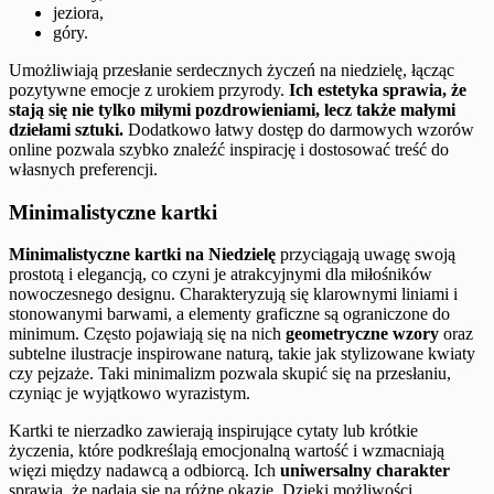
jeziora,
góry.
Umożliwiają przesłanie serdecznych życzeń na niedzielę, łącząc
pozytywne emocje z urokiem przyrody.
Ich estetyka sprawia, że
stają się nie tylko miłymi pozdrowieniami, lecz także małymi
dziełami sztuki.
Dodatkowo łatwy dostęp do darmowych wzorów
online pozwala szybko znaleźć inspirację i dostosować treść do
własnych preferencji.
Minimalistyczne kartki
Minimalistyczne kartki na Niedzielę
przyciągają uwagę swoją
prostotą i elegancją, co czyni je atrakcyjnymi dla miłośników
nowoczesnego designu. Charakteryzują się klarownymi liniami i
stonowanymi barwami, a elementy graficzne są ograniczone do
minimum. Często pojawiają się na nich
geometryczne wzory
oraz
subtelne ilustracje inspirowane naturą, takie jak stylizowane kwiaty
czy pejzaże. Taki minimalizm pozwala skupić się na przesłaniu,
czyniąc je wyjątkowo wyrazistym.
Kartki te nierzadko zawierają inspirujące cytaty lub krótkie
życzenia, które podkreślają emocjonalną wartość i wzmacniają
więzi między nadawcą a odbiorcą. Ich
uniwersalny charakter
sprawia, że nadają się na różne okazje. Dzięki możliwości