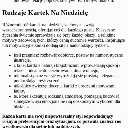
budować relacje poprzez kreatywność i indywidualizm.
Rodzaje Kartek Na Niedzielę
Różnorodność kartek na niedzielę zachwyca swoją
wszechstronnością, oferując coś dla każdego gustu. Klasyczne
życzenia świetnie sprawdzają się przy każdej okazji, a religijne
motywy zadowolą tych, którzy cenią duchowe wartości. Inspirujące
lub motywacyjne kartki dodają sił na nadchodzący tydzień.
jeśli pragniesz rozbawić odbiorcę, postaw na humorystyczne
ilustracje,
z kolei kartki z naturą i krajobrazami wprowadzają spokój i
relaks – idealne do celebrowania dnia wolnego,
minimalistyczne wersje wyróżniają się prostotą i elegancją,
podkreślając treść życzeń,
miłośnicy zwierząt docenią kartki z uroczymi motywami
fauny,
te, które akcentują rodzinną atmosferę, pomagają budować
silniejsze więzi emocjonalne i są doskonałym wyborem dla
bliskich.
Każda karta ma swój niepowtarzalny styl odpowiadający
różnym preferencjom oraz sytuacjom, co pozwala znaleźć coś
wyjątkowego dla siebie lub najbliższych.