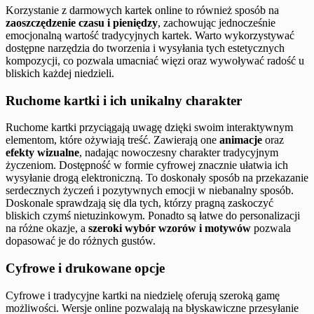
Korzystanie z darmowych kartek online to również sposób na
zaoszczędzenie czasu i pieniędzy
, zachowując jednocześnie
emocjonalną wartość tradycyjnych kartek. Warto wykorzystywać
dostępne narzędzia do tworzenia i wysyłania tych estetycznych
kompozycji, co pozwala umacniać więzi oraz wywoływać radość u
bliskich każdej niedzieli.
Ruchome kartki i ich unikalny charakter
Ruchome kartki przyciągają uwagę dzięki swoim interaktywnym
elementom, które ożywiają treść. Zawierają one
animacje
oraz
efekty wizualne
, nadając nowoczesny charakter tradycyjnym
życzeniom. Dostępność w formie cyfrowej znacznie ułatwia ich
wysyłanie drogą elektroniczną. To doskonały sposób na przekazanie
serdecznych życzeń i pozytywnych emocji w niebanalny sposób.
Doskonale sprawdzają się dla tych, którzy pragną zaskoczyć
bliskich czymś nietuzinkowym. Ponadto są łatwe do personalizacji
na różne okazje, a
szeroki wybór wzorów i motywów
pozwala
dopasować je do różnych gustów.
Cyfrowe i drukowane opcje
Cyfrowe i tradycyjne kartki na niedzielę oferują szeroką gamę
możliwości. Wersje online pozwalają na błyskawiczne przesyłanie