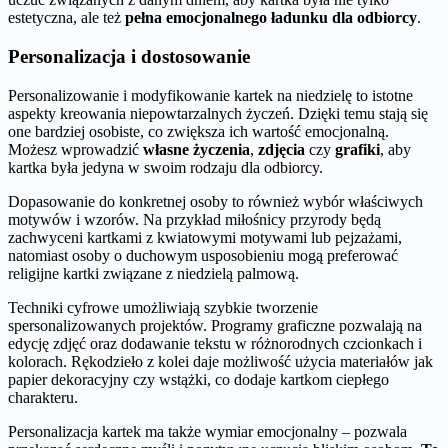
estetyczna, ale też
pełna emocjonalnego ładunku dla odbiorcy
.
Personalizacja i dostosowanie
Personalizowanie i modyfikowanie kartek na niedzielę to istotne
aspekty kreowania niepowtarzalnych życzeń. Dzięki temu stają się
one bardziej osobiste, co zwiększa ich wartość emocjonalną.
Możesz wprowadzić
własne życzenia
,
zdjęcia
czy
grafiki
, aby
kartka była jedyna w swoim rodzaju dla odbiorcy.
Dopasowanie do konkretnej osoby to również wybór właściwych
motywów i wzorów. Na przykład miłośnicy przyrody będą
zachwyceni kartkami z kwiatowymi motywami lub pejzażami,
natomiast osoby o duchowym usposobieniu mogą preferować
religijne kartki związane z niedzielą palmową.
Techniki cyfrowe umożliwiają szybkie tworzenie
spersonalizowanych projektów. Programy graficzne pozwalają na
edycję zdjęć oraz dodawanie tekstu w różnorodnych czcionkach i
kolorach. Rękodzieło z kolei daje możliwość użycia materiałów jak
papier dekoracyjny czy wstążki, co dodaje kartkom ciepłego
charakteru.
Personalizacja kartek ma także wymiar emocjonalny – pozwala