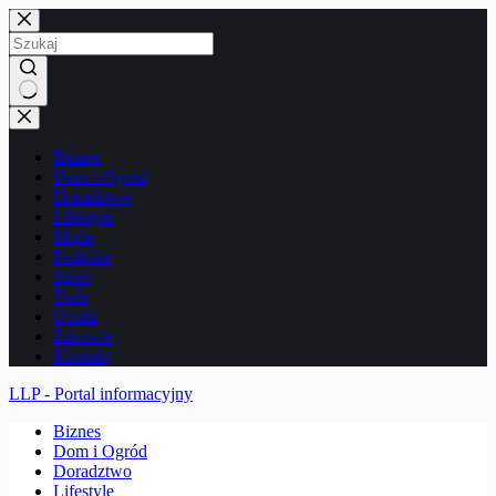
Przejdź
do
treści
Brak
wyników
Biznes
Dom i Ogród
Doradztwo
Lifestyle
Moda
Podróże
Sport
Tech
Uroda
Zdrowie
Kontakt
LLP - Portal informacyjny
Biznes
Dom i Ogród
Doradztwo
Lifestyle