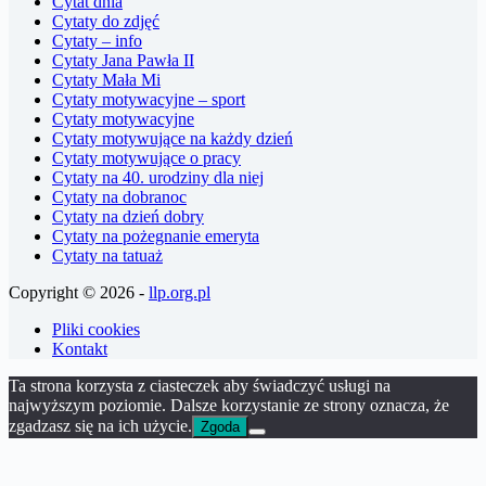
Cytat dnia
Cytaty do zdjęć
Cytaty – info
Cytaty Jana Pawła II
Cytaty Mała Mi
Cytaty motywacyjne – sport
Cytaty motywacyjne
Cytaty motywujące na każdy dzień
Cytaty motywujące o pracy
Cytaty na 40. urodziny dla niej
Cytaty na dobranoc
Cytaty na dzień dobry
Cytaty na pożegnanie emeryta
Cytaty na tatuaż
Copyright © 2026 -
llp.org.pl
Pliki cookies
Kontakt
Ta strona korzysta z ciasteczek aby świadczyć usługi na
najwyższym poziomie. Dalsze korzystanie ze strony oznacza, że
zgadzasz się na ich użycie.
Zgoda