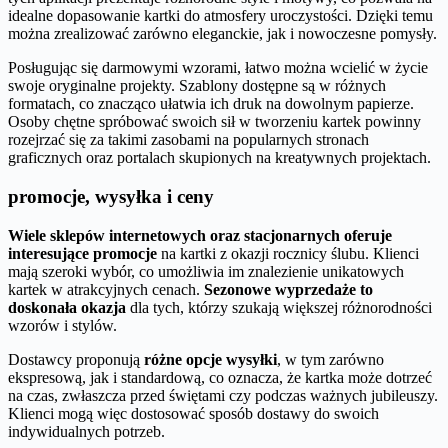
idealne dopasowanie kartki do atmosfery uroczystości. Dzięki temu
można zrealizować zarówno eleganckie, jak i nowoczesne pomysły.
Posługując się darmowymi wzorami, łatwo można wcielić w życie
swoje oryginalne projekty. Szablony dostępne są w różnych
formatach, co znacząco ułatwia ich druk na dowolnym papierze.
Osoby chętne spróbować swoich sił w tworzeniu kartek powinny
rozejrzać się za takimi zasobami na popularnych stronach
graficznych oraz portalach skupionych na kreatywnych projektach.
promocje, wysyłka i ceny
Wiele sklepów internetowych oraz stacjonarnych oferuje
interesujące promocje
na kartki z okazji rocznicy ślubu. Klienci
mają szeroki wybór, co umożliwia im znalezienie unikatowych
kartek w atrakcyjnych cenach.
Sezonowe wyprzedaże to
doskonała okazja
dla tych, którzy szukają większej różnorodności
wzorów i stylów.
Dostawcy proponują
różne opcje wysyłki
, w tym zarówno
ekspresową, jak i standardową, co oznacza, że kartka może dotrzeć
na czas, zwłaszcza przed świętami czy podczas ważnych jubileuszy.
Klienci mogą więc dostosować sposób dostawy do swoich
indywidualnych potrzeb.