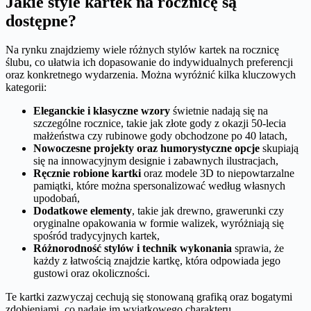
Jakie style kartek na rocznicę są
dostępne?
Na rynku znajdziemy wiele różnych stylów kartek na rocznicę
ślubu, co ułatwia ich dopasowanie do indywidualnych preferencji
oraz konkretnego wydarzenia. Można wyróżnić kilka kluczowych
kategorii:
Eleganckie i klasyczne wzory
świetnie nadają się na
szczególne rocznice, takie jak złote gody z okazji 50-lecia
małżeństwa czy rubinowe gody obchodzone po 40 latach,
Nowoczesne projekty oraz humorystyczne opcje
skupiają
się na innowacyjnym designie i zabawnych ilustracjach,
Ręcznie robione kartki
oraz modele 3D to niepowtarzalne
pamiątki, które można spersonalizować według własnych
upodobań,
Dodatkowe elementy
, takie jak drewno, grawerunki czy
oryginalne opakowania w formie walizek, wyróżniają się
spośród tradycyjnych kartek,
Różnorodność stylów i technik wykonania
sprawia, że
każdy z łatwością znajdzie kartkę, która odpowiada jego
gustowi oraz okoliczności.
Te kartki zazwyczaj cechują się stonowaną grafiką oraz bogatymi
zdobieniami, co nadaje im wyjątkowego charakteru.