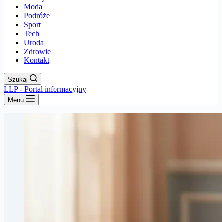
Moda
Podróże
Sport
Tech
Uroda
Zdrowie
Kontakt
Szukaj
LLP - Portal informacyjny
Menu