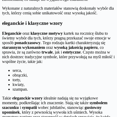
Wykonane z naturalnych materiałów stanowią doskonały wybór dla
tych, którzy cenią sobie unikatowość oraz wysoką jakość.
eleganckie i klasyczne wzory
Eleganckie
oraz
klasyczne motywy
kartek na rocznicę ślubu to
świetny wybór dla tych, którzy pragną przekazać swoje emocje w
sposób
ponadczasowy
. Tego rodzaju kartki charakteryzują się
starannym wykonaniem
oraz
wysoką jakością papieru
, co
sprawia, że są zarówno
trwałe
, jak i
estetyczne
. Często można w
nich dostrzec tradycyjne symbole, które przywołują na myśl miłość i
wspólne życie, takie jak:
serca,
obrączki,
torty,
kwiaty,
szampan.
Takie
eleganckie wzory
idealnie nadają się na wyjątkowe
momenty, podkreślając ich znaczenie. Stają się także
symbolem
szacunku
i
sympatii
wobec jubilatów, stanowiąc
gustowny
upominek
, który z pewnością wywoła ich uśmiech. Wysoka
gramatura papieru oraz staranność w detalach sprawiają, że każda