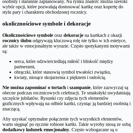
osobisty i starannie zaplanowany. Na rynku znaleźć można szeroki
wybór opcji, które pozwalają dostosować kartkę oraz kopertę do
stylu pary i charakteru obchodzonej rocznicy.
okolicznościowe symbole i dekoracje
Okolicznościowe symbole
oraz
dekoracje
na kartkach z okazji
rocznicy ślubu
odgrywają kluczową rolę nie tylko w ich estetyce,
ale także w emocjonalnym wyrazie. Często spotykanymi motywami
są:
serca, które odzwierciedlają miłość i bliskość między
partnerami,
obrączki, które stanowią symbol trwałości związku,
kwiaty, niosące skojarzenia z pięknem i radością.
Nie można zapominać o tortach
i
szampanie
, które zazwyczaj są
obecne podczas rocznicowych celebracji. Te smakołyki uwydatniają
szczęście jubilatów. Rysunki czy zdjęcia tych elementów
graficznych wpływają na odbiór kartki, czyniąc ją bardziej osobistą i
znaczącą.
Aby uzyskać optymalne połączenie tych wszystkich elementów,
warto sięgnąć po ręcznie robione kartki. Takie wyroby niosą ze sobą
dodatkowy ładunek emocjonalny
. Często wzbogacane są o