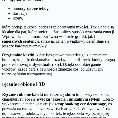
humorystyczne teksty,
ilustracje,
ikony,
które dodają lekkości podczas celebrowania miłości. Takie opcje są
idealne dla par, które preferują żartobliwy sposób wyrażania emocji.
Wprowadzenie humoru, zarówno w formie grafiki, jak i
śmiesznych sentencji
, sprawia, że ten wyjątkowy dzień staje się
jeszcze bardziej niezwykły.
Oryginalne kartki
, które łączą nowatorski design z elementami
humoru, stają się doskonałym rozwiązaniem dla tych, którzy pragną
podkreślić swój
indywidualny styl
. Dzięki szerokiej gamie
wzorów, każda para z pewnością znajdzie coś, co uczyni ich
rocznicę ślubu niezapomnianą.
ręcznie robione i 3D
Ręcznie robione kartki na rocznicę ślubu
to niezwykłe dzieła,
charakteryzujące się
wysoką jakością
i
unikalnym stylem
. Często
wykorzystują techniki takie jak
scrapbooking
czy
decoupage
, co
pozwala na tworzenie rzeczywistych arcydzieł. W przeciwieństwie
do masowo produkowanych kartek, te rękodzieła wyróżniają się