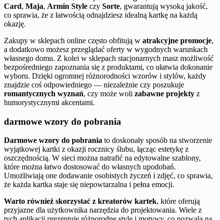
Card
,
Maja
,
Armin Style
czy
Sorte
, gwarantują wysoką jakość,
co sprawia, że z łatwością odnajdziesz idealną kartkę na każdą
okazję.
Zakupy w sklepach online często obfitują w
atrakcyjne promocje
,
a dodatkowo możesz przeglądać oferty w wygodnych warunkach
własnego domu. Z kolei w sklepach stacjonarnych masz możliwość
bezpośredniego zapoznania się z produktami, co ułatwia dokonanie
wyboru. Dzięki ogromnej różnorodności wzorów i stylów, każdy
znajdzie coś odpowiedniego — niezależnie czy poszukuje
romantycznych wyznań
, czy może woli
zabawne projekty
z
humorystycznymi akcentami.
darmowe wzory do pobrania
Darmowe wzory do pobrania
to doskonały sposób na stworzenie
wyjątkowej kartki z okazji rocznicy ślubu, łącząc estetykę z
oszczędnością. W sieci można natrafić na edytowalne szablony,
które można łatwo dostosować do własnych upodobań.
Umożliwiają one dodawanie osobistych życzeń i zdjęć, co sprawia,
że każda kartka staje się niepowtarzalna i pełna emocji.
Warto również skorzystać z kreatorów kartek
, które oferują
przyjazne dla użytkownika narzędzia do projektowania. Wiele z
tych aplikacji prezentuje różnorodne style i motywy, co pozwala na