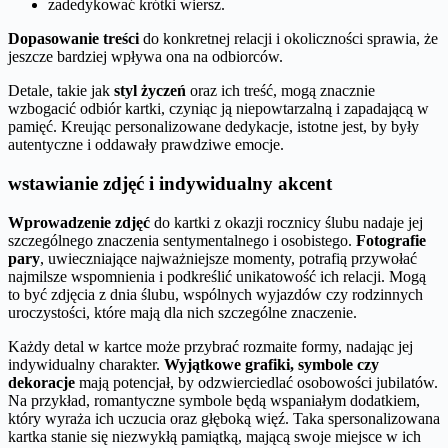
zadedykować krótki wiersz.
Dopasowanie treści
do konkretnej relacji i okoliczności sprawia, że
jeszcze bardziej wpływa ona na odbiorców.
Detale, takie jak
styl życzeń
oraz ich treść, mogą znacznie
wzbogacić odbiór kartki, czyniąc ją niepowtarzalną i zapadającą w
pamięć. Kreując personalizowane dedykacje, istotne jest, by były
autentyczne i oddawały prawdziwe emocje.
wstawianie zdjęć i indywidualny akcent
Wprowadzenie zdjęć
do kartki z okazji rocznicy ślubu nadaje jej
szczególnego znaczenia sentymentalnego i osobistego.
Fotografie
pary
, uwieczniające najważniejsze momenty, potrafią przywołać
najmilsze wspomnienia i podkreślić unikatowość ich relacji. Mogą
to być zdjęcia z dnia ślubu, wspólnych wyjazdów czy rodzinnych
uroczystości, które mają dla nich szczególne znaczenie.
Każdy detal w kartce może przybrać rozmaite formy, nadając jej
indywidualny charakter.
Wyjątkowe grafiki, symbole czy
dekoracje
mają potencjał, by odzwierciedlać osobowości jubilatów.
Na przykład, romantyczne symbole będą wspaniałym dodatkiem,
który wyraża ich uczucia oraz głęboką więź. Taka spersonalizowana
kartka stanie się niezwykłą pamiątką, mającą swoje miejsce w ich