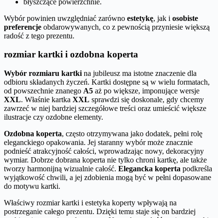
błyszczące powierzchnie.
Wybór powinien uwzględniać zarówno
estetykę
, jak i
osobiste
preferencje
obdarowywanych, co z pewnością przyniesie większą
radość z tego prezentu.
rozmiar kartki i ozdobna koperta
Wybór rozmiaru kartki
na jubileusz ma istotne znaczenie dla
odbioru składanych życzeń. Kartki dostępne są w wielu formatach,
od powszechnie znanego
A5
aż po większe, imponujące wersje
XXL
. Właśnie kartka
XXL
sprawdzi się doskonale, gdy chcemy
zawrzeć w niej bardziej szczegółowe treści oraz umieścić większe
ilustracje czy ozdobne elementy.
Ozdobna koperta
, często otrzymywana jako dodatek, pełni rolę
eleganckiego opakowania. Jej staranny wybór może znacznie
podnieść atrakcyjność całości, wprowadzając nowy, dekoracyjny
wymiar. Dobrze dobrana koperta nie tylko chroni kartkę, ale także
tworzy harmonijną wizualnie całość.
Elegancka koperta
podkreśla
wyjątkowość chwili, a jej zdobienia mogą być w pełni dopasowane
do motywu kartki.
Właściwy rozmiar kartki i estetyka koperty wpływają na
postrzeganie całego prezentu. Dzięki temu staje się on bardziej