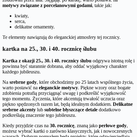
motywy związane z porcelanowymi godami
, takie jak:
kwiaty,
serca,
delikatne ornamenty.
Te elementy nawiązują do eleganckiej atmosfery tej rocznicy.
kartka na 25., 30. i 40. rocznicę ślubu
Kartka z okazji 25., 30. i 40. rocznicy ślubu
odgrywa istotną rolę i
powinna być starannie dobrana, aby oddać wyjątkowy charakter
każdego jubileuszu.
Na
srebrne gody
, które obchodzimy po 25 latach wspólnego życia,
warto postawić na
eleganckie motywy
. Piękne wzory oraz bogate
zdobienia potrafią przyciągnąć uwagę i podkreślić wyjątkowość
tego momentu. Życzenia, które akcentują trwałość uczucia oraz
piękno spędzonych razem lat, będą idealnym dodatkiem.
Delikatne
srebrne akcenty
lub
subtelne błyszczące detale
dodatkowo
podkreślają znaczenie tego jubileuszu.
Kiedy przyjdzie czas na
30. rocznicę
, znaną jako
perłowe gody
,
możesz wybrać kartki o zarówno klasycznych, jak i nowoczesnych
wzorach. Dobrym pomysłem będą projekty, które odzwierciedlają