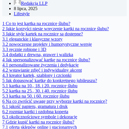
Redakcja LLP
8 lipca, 2025
Lifestyle
1
Co to jest kartka na rocznicę ślubu?
2
Jakie korzyści niesie wręczenie kartki na rocznicę ślubu?
3
Jakie style kartek na rocznicę są dostępne?
3.1
eleganckie i klasyczne wzory
3.2
nowoczesne projekty i humorystyczne wersje
3.3
ręcznie robione i 3D
3.4
dodatki z drewna, grawer i walizka
4
Jak spersonalizować kartkę na rocznicę ślubu?
4.1
personalizowane życzenia i dedykacje
4.2
wstawianie zdjęć i indywidualny akcent
4.3
kreator kartek, szablony i czcionki
5
Jak dopasować kartkę do konkretnego jubileuszu?
5.1
kartka na 10., 18. i 20. rocznicę ślubu
5.2
kartka na 25., 30. i 40. rocznicę ślubu
5.3
kartka na 50. i 60. rocznicę ślubu
6
Na co zwrócić uwagę przy wyborze kartki na rocznicę?
6.1
jakość papieru, gramatura i druk
6.2
rozmiar kartki i ozdobna koperta
6.3
okolicznościowe symbole i dekoracje
7
Gdzie kupić kartki na rocznicę ślubu?
7.1
oferta sklepów online i stacjonarnych