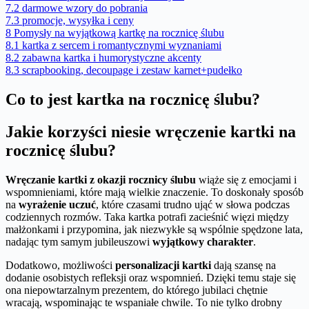
7.2
darmowe wzory do pobrania
7.3
promocje, wysyłka i ceny
8
Pomysły na wyjątkową kartkę na rocznicę ślubu
8.1
kartka z sercem i romantycznymi wyznaniami
8.2
zabawna kartka i humorystyczne akcenty
8.3
scrapbooking, decoupage i zestaw karnet+pudełko
Co to jest kartka na rocznicę ślubu?
Jakie korzyści niesie wręczenie kartki na
rocznicę ślubu?
Wręczanie kartki z okazji rocznicy ślubu
wiąże się z emocjami i
wspomnieniami, które mają wielkie znaczenie. To doskonały sposób
na
wyrażenie uczuć
, które czasami trudno ująć w słowa podczas
codziennych rozmów. Taka kartka potrafi zacieśnić więzi między
małżonkami i przypomina, jak niezwykłe są wspólnie spędzone lata,
nadając tym samym jubileuszowi
wyjątkowy charakter
.
Dodatkowo, możliwości
personalizacji kartki
dają szansę na
dodanie osobistych refleksji oraz wspomnień. Dzięki temu staje się
ona niepowtarzalnym prezentem, do którego jubilaci chętnie
wracają, wspominając te wspaniałe chwile. To nie tylko drobny