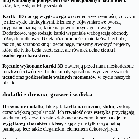
indywidualnym podejściem
oraz
emocjonalnym ładunkiem
,
który kryje się w ich przesłaniu.
Kartki 3D
dodają wyjątkowego wrażenia przestrzenności, co czyni
je niezwykle atrakcyjnymi. Elementy trójwymiarowe tworzą
oryginalne pamiątki, które na pewno przyciągną uwagę.
Dodatkowo, tego rodzaju kartki wspaniale wzbogacają obchody
różnych jubileuszy. Dzięki różnorodności materiałów i technik,
takich jak scrapbooking i decoupage, możemy stworzyć projekty,
które nie tylko będą estetyczne, ale również pełne
ciepła
i
osobistego charakteru
.
Ręcznie wykonane kartki 3D
otwierają przed nami nieskończone
możliwości twórcze. To doskonały sposób na wyrażenie swoich
uczuć
oraz
podkreślenie ważnych momentów
w życiu naszych
bliskich.
dodatki z drewna, grawer i walizka
Drewniane dodatki
, takie jak
kartki na rocznicę ślubu
, zyskują
coraz większą popularność. Ich
trwałość
oraz
estetyka
przyciągają
wielu entuzjastów. Często zdobione grawerem, który nadaje im
wyjątkowy charakter
i
klasę
, stają się nie tylko oryginalną
pamiątką, lecz także eleganckim elementem dekoracyjnym.