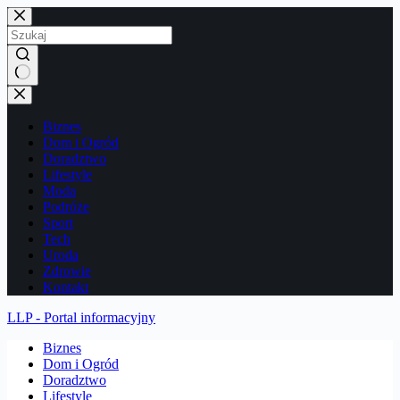
Przejdź
do
treści
Brak
wyników
Biznes
Dom i Ogród
Doradztwo
Lifestyle
Moda
Podróże
Sport
Tech
Uroda
Zdrowie
Kontakt
LLP - Portal informacyjny
Biznes
Dom i Ogród
Doradztwo
Lifestyle