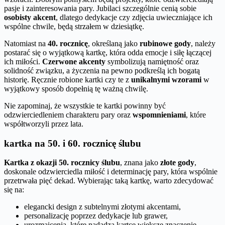
pasje i zainteresowania pary. Jubilaci szczególnie cenią sobie
osobisty akcent
, dlatego dedykacje czy zdjęcia uwieczniające ich
wspólne chwile, będą strzałem w dziesiątkę.
Natomiast na
40. rocznicę
, określaną jako
rubinowe gody
, należy
postarać się o wyjątkową kartkę, która odda emocje i siłę łączącej
ich miłości.
Czerwone akcenty
symbolizują namiętność oraz
solidność związku, a życzenia na pewno podkreślą ich bogatą
historię. Ręcznie robione kartki czy te z
unikalnymi wzorami
w
wyjątkowy sposób dopełnią tę ważną chwilę.
Nie zapominaj, że wszystkie te kartki powinny być
odzwierciedleniem charakteru pary oraz
wspomnieniami
, które
współtworzyli przez lata.
kartka na 50. i 60. rocznicę ślubu
Kartka z okazji 50. rocznicy ślubu
, znana jako
złote gody
,
doskonale odzwierciedla miłość i determinację pary, która wspólnie
przetrwała pięć dekad. Wybierając taką kartkę, warto zdecydować
się na:
elegancki design z subtelnymi złotymi akcentami,
personalizację poprzez dedykacje lub grawer,
urozmaicenia, które nadadzą kartce większe znaczenie.