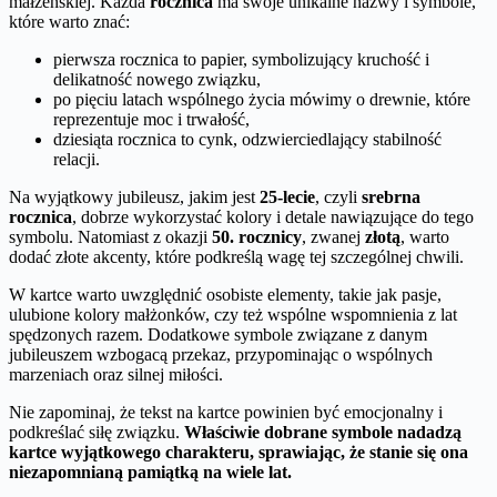
małżeńskiej. Każda
rocznica
ma swoje unikalne nazwy i symbole,
które warto znać:
pierwsza rocznica to papier, symbolizujący kruchość i
delikatność nowego związku,
po pięciu latach wspólnego życia mówimy o drewnie, które
reprezentuje moc i trwałość,
dziesiąta rocznica to cynk, odzwierciedlający stabilność
relacji.
Na wyjątkowy jubileusz, jakim jest
25-lecie
, czyli
srebrna
rocznica
, dobrze wykorzystać kolory i detale nawiązujące do tego
symbolu. Natomiast z okazji
50. rocznicy
, zwanej
złotą
, warto
dodać złote akcenty, które podkreślą wagę tej szczególnej chwili.
W kartce warto uwzględnić osobiste elementy, takie jak pasje,
ulubione kolory małżonków, czy też wspólne wspomnienia z lat
spędzonych razem. Dodatkowe symbole związane z danym
jubileuszem wzbogacą przekaz, przypominając o wspólnych
marzeniach oraz silnej miłości.
Nie zapominaj, że tekst na kartce powinien być emocjonalny i
podkreślać siłę związku.
Właściwie dobrane symbole nadadzą
kartce wyjątkowego charakteru, sprawiając, że stanie się ona
niezapomnianą pamiątką na wiele lat.