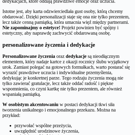
dedykacjach, które oddają prawdziwe emocje oraz uczucia.
Istotne jest, aby karta odzwierciedlała gust osoby, którą chcemy
obdarować. Dzięki personalizacji staje się ona nie tylko prezentem,
lecz także cenną pamiątką, która umacnia więź między partnerami.
Nie zapominajmy o estetyce!
Projekt powinien być spójny i
estetyczny, aby naprawdę zachwycić obdarowaną osobę.
personalizowane życzenia i dedykacje
Personalizowane życzenia
oraz
dedykacje
są nieodłącznym
elementem, który nadaje kartce z okazji rocznicy ślubu wyjątkowy
urok. Zamiast polegać na gotowych formułkach, warto postarać się
wyrazić prawdziwe uczucia i indywidualne przemyślenia,
dedykując je konkretnej parze. Tego rodzaju życzenia mogą nie
tylko zawierać gratulacje, lecz także oddać radość i piękne
wspomnienia, co czyni kartkę nie tylko prezentem, ale również
wspaniałą pamiątką.
W osobistym akcentowaniu
w postaci dedykacji tkwi siła
tworzenia unikalnego i emocjonalnego przekazu. Można na
przykład:
przywołać wspólne przeżycia,
uwzględnić urodzinowe życzenia,