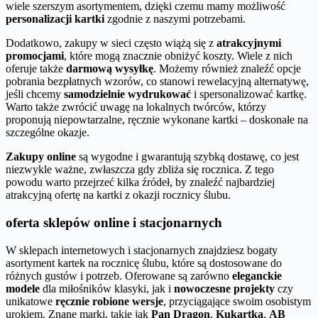
wiele szerszym asortymentem, dzięki czemu mamy możliwość
personalizacji kartki
zgodnie z naszymi potrzebami.
Dodatkowo, zakupy w sieci często wiążą się z
atrakcyjnymi
promocjami
, które mogą znacznie obniżyć koszty. Wiele z nich
oferuje także
darmową wysyłkę
. Możemy również znaleźć opcje
pobrania bezpłatnych wzorów, co stanowi rewelacyjną alternatywę,
jeśli chcemy
samodzielnie wydrukować
i spersonalizować kartkę.
Warto także zwrócić uwagę na lokalnych twórców, którzy
proponują niepowtarzalne, ręcznie wykonane kartki – doskonałe na
szczególne okazje.
Zakupy online
są wygodne i gwarantują szybką dostawę, co jest
niezwykle ważne, zwłaszcza gdy zbliża się rocznica. Z tego
powodu warto przejrzeć kilka źródeł, by znaleźć najbardziej
atrakcyjną ofertę na kartki z okazji rocznicy ślubu.
oferta sklepów online i stacjonarnych
W sklepach internetowych i stacjonarnych znajdziesz bogaty
asortyment kartek na rocznicę ślubu, które są dostosowane do
różnych gustów i potrzeb. Oferowane są zarówno
eleganckie
modele
dla miłośników klasyki, jak i
nowoczesne projekty
czy
unikatowe
ręcznie robione wersje
, przyciągające swoim osobistym
urokiem. Znane marki, takie jak
Pan Dragon
,
Kukartka
,
AB