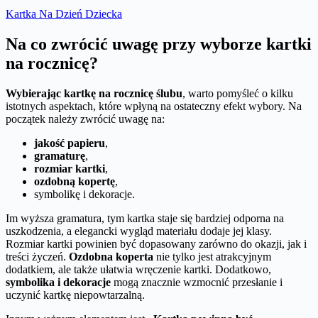
Kartka Na Dzień Dziecka
Na co zwrócić uwagę przy wyborze kartki
na rocznicę?
Wybierając kartkę na rocznicę ślubu
, warto pomyśleć o kilku
istotnych aspektach, które wpłyną na ostateczny efekt wybory. Na
początek należy zwrócić uwagę na:
jakość papieru
,
gramaturę
,
rozmiar kartki
,
ozdobną kopertę
,
symbolikę i dekoracje.
Im wyższa gramatura, tym kartka staje się bardziej odporna na
uszkodzenia, a elegancki wygląd materiału dodaje jej klasy.
Rozmiar kartki powinien być dopasowany zarówno do okazji, jak i
treści życzeń.
Ozdobna koperta
nie tylko jest atrakcyjnym
dodatkiem, ale także ułatwia wręczenie kartki. Dodatkowo,
symbolika i dekoracje
mogą znacznie wzmocnić przesłanie i
uczynić kartkę niepowtarzalną.