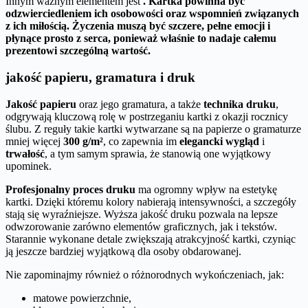
Innym ważnym elementem jest
. Kartka powinna być
odzwierciedleniem ich osobowości oraz wspomnień związanych
z ich miłością.
Życzenia muszą być szczere, pełne emocji i
płynące prosto z serca
, ponieważ właśnie to nadaje całemu
prezentowi szczególną wartość.
jakość papieru, gramatura i druk
Jakość papieru
oraz jego gramatura, a także
technika druku
,
odgrywają kluczową rolę w postrzeganiu kartki z okazji rocznicy
ślubu. Z reguły takie kartki wytwarzane są na papierze o gramaturze
mniej więcej
300 g/m²
, co zapewnia im
elegancki wygląd
i
trwałość
, a tym samym sprawia, że stanowią one wyjątkowy
upominek.
Profesjonalny proces druku
ma ogromny wpływ na estetykę
kartki. Dzięki któremu kolory nabierają intensywności, a szczegóły
stają się wyraźniejsze. Wyższa jakość druku pozwala na lepsze
odwzorowanie zarówno elementów graficznych, jak i tekstów.
Starannie wykonane detale zwiększają atrakcyjność kartki, czyniąc
ją jeszcze bardziej wyjątkową dla osoby obdarowanej.
Nie zapominajmy również o różnorodnych wykończeniach, jak:
matowe powierzchnie,