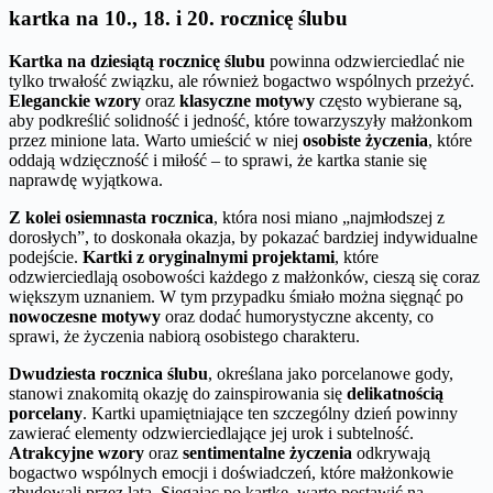
kartka na 10., 18. i 20. rocznicę ślubu
Kartka na dziesiątą rocznicę ślubu
powinna odzwierciedlać nie
tylko trwałość związku, ale również bogactwo wspólnych przeżyć.
Eleganckie wzory
oraz
klasyczne motywy
często wybierane są,
aby podkreślić solidność i jedność, które towarzyszyły małżonkom
przez minione lata. Warto umieścić w niej
osobiste życzenia
, które
oddają wdzięczność i miłość – to sprawi, że kartka stanie się
naprawdę wyjątkowa.
Z kolei osiemnasta rocznica
, która nosi miano „najmłodszej z
dorosłych”, to doskonała okazja, by pokazać bardziej indywidualne
podejście.
Kartki z oryginalnymi projektami
, które
odzwierciedlają osobowości każdego z małżonków, cieszą się coraz
większym uznaniem. W tym przypadku śmiało można sięgnąć po
nowoczesne motywy
oraz dodać humorystyczne akcenty, co
sprawi, że życzenia nabiorą osobistego charakteru.
Dwudziesta rocznica ślubu
, określana jako porcelanowe gody,
stanowi znakomitą okazję do zainspirowania się
delikatnością
porcelany
. Kartki upamiętniające ten szczególny dzień powinny
zawierać elementy odzwierciedlające jej urok i subtelność.
Atrakcyjne wzory
oraz
sentimentalne życzenia
odkrywają
bogactwo wspólnych emocji i doświadczeń, które małżonkowie
zbudowali przez lata. Sięgając po kartkę, warto postawić na