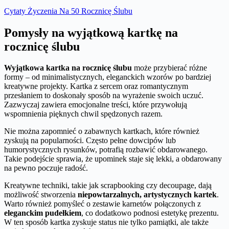
Cytaty Życzenia Na 50 Rocznicę Ślubu
Pomysły na wyjątkową kartkę na
rocznicę ślubu
Wyjątkowa kartka na rocznicę ślubu
może przybierać różne
formy – od minimalistycznych, eleganckich wzorów po bardziej
kreatywne projekty. Kartka z sercem oraz romantycznym
przesłaniem to doskonały sposób na wyrażenie swoich uczuć.
Zazwyczaj zawiera emocjonalne treści, które przywołują
wspomnienia pięknych chwil spędzonych razem.
Nie można zapomnieć o zabawnych kartkach, które również
zyskują na popularności. Często pełne dowcipów lub
humorystycznych rysunków, potrafią rozbawić obdarowanego.
Takie podejście sprawia, że upominek staje się lekki, a obdarowany
na pewno poczuje radość.
Kreatywne techniki, takie jak scrapbooking czy decoupage, dają
możliwość stworzenia
niepowtarzalnych, artystycznych kartek
.
Warto również pomyśleć o zestawie karnetów połączonych z
eleganckim pudełkiem
, co dodatkowo podnosi estetykę prezentu.
W ten sposób kartka zyskuje status nie tylko pamiątki, ale także