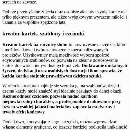
sercach na zawsze.
Dobrze przemyślane zdjęcia oraz osobiste akcenty czynią kartkę nie
tylko pięknym prezentem, ale także wyjątkowym wyrazem miłości i
uznania za wspólnie spędzone lata.
kreator kartek, szablony i czcionki
Kreator kartek na rocznicę ślubu
to nowoczesne narzędzie, które
umożliwia łatwe i twórcze tworzenie spersonalizowanych
projektów. Użytkownicy mają możliwość wyboru spośród
edytowalnych szablonów, co pozwala na idealne dostosowanie
kartek do swoich indywidualnych potrzeb.
Dodawanie unikalnych
życzeń, dedykacji oraz osobistych ilustracji i ikon sprawia, że
każda kartka staje się prawdziwym dziełem sztuki.
W ofercie kreatora znajduje się szeroka gama szablonów, dzięki
czemu każdy może znaleźć styl idealnie pasujący do danej okazji.
Różnorodność czcionek pozwala nadać kartkom
niepowtarzalny charakter, a profesjonalne drukowanie przy
użyciu wysokiej jakości materiałów zapewnia estetyczny i
trwały efekt końcowy.
Dodatkowo, korzystając z tego narzędzia, można wprowadzać
własne elementy graficzne, co jeszcze bardziej podkreśla unikalność