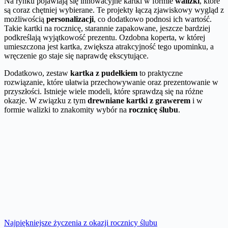
Na rynku pojawiają się innowacyjne kartki w formie
walizki
, które
są coraz chętniej wybierane. Te projekty łączą zjawiskowy wygląd z
możliwością
personalizacji
, co dodatkowo podnosi ich wartość.
Takie kartki na rocznicę, starannie zapakowane, jeszcze bardziej
podkreślają wyjątkowość prezentu. Ozdobna koperta, w której
umieszczona jest kartka, zwiększa atrakcyjność tego upominku, a
wręczenie go staje się naprawdę ekscytujące.
Dodatkowo, zestaw
kartka z pudełkiem
to praktyczne
rozwiązanie, które ułatwia przechowywanie oraz prezentowanie w
przyszłości. Istnieje wiele modeli, które sprawdzą się na różne
okazje. W związku z tym
drewniane kartki z grawerem
i w
formie walizki to znakomity wybór na
rocznicę ślubu
.
Najpiękniejsze życzenia z okazji rocznicy ślubu