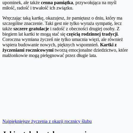
upominek, ale także
cenna pamiątka
, przywołująca na myśl
miłość, radość i trwałość ich związku.
Wręczając taką kartkę, okazujesz, że pamiętasz o dniu, który ma
szczególne znaczenie. Taki gest nie tylko wyraża sympatię, lecz
także
szczere gratulacje
i radość z obecności drugiej osoby. Z
biegiem lat kartki te mogą stać się
częścią rodzinnej tradycji
.
Coroczna wymiana życzeń nie tylko umacnia więzi, ale również
wspiera budowanie nowych, pięknych wspomnień.
Kartki z
życzeniami rocznicowymi
tworzą emocjonalne dziedzictwo, które
małżonkowie mogą pielęgnować przez długie lata.
Najpiękniejsze życzenia z okazji rocznicy ślubu