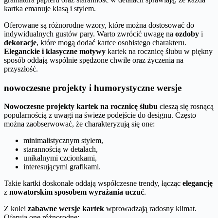
kartka emanuje klasą i stylem.
Oferowane są różnorodne wzory, które można dostosować do
indywidualnych gustów pary. Warto zwrócić uwagę na
ozdoby
i
dekoracje
, które mogą dodać kartce osobistego charakteru.
Eleganckie i klasyczne motywy
kartek na rocznicę ślubu w piękny
sposób oddają wspólnie spędzone chwile oraz życzenia na
przyszłość.
nowoczesne projekty i humorystyczne wersje
Nowoczesne projekty kartek na rocznicę ślubu
cieszą się rosnącą
popularnością z uwagi na świeże podejście do designu. Często
można zaobserwować, że charakteryzują się one:
minimalistycznym stylem,
starannością w detalach,
unikalnymi czcionkami,
interesującymi grafikami.
Takie kartki doskonale oddają współczesne trendy, łącząc
elegancję
z
nowatorskim sposobem wyrażania uczuć
.
Z kolei
zabawne wersje kartek
wprowadzają radosny klimat.
Oferują one różnorodne: