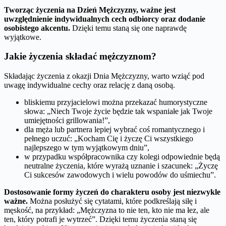
Tworząc życzenia na Dzień Mężczyzny, ważne jest
uwzględnienie indywidualnych cech odbiorcy oraz dodanie
osobistego akcentu.
Dzięki temu staną się one naprawdę
wyjątkowe.
Jakie życzenia składać mężczyznom?
Składając życzenia z okazji Dnia Mężczyzny, warto wziąć pod
uwagę indywidualne cechy oraz relację z daną osobą.
bliskiemu przyjacielowi można przekazać humorystyczne
słowa: „Niech Twoje życie będzie tak wspaniałe jak Twoje
umiejętności grillowania!”,
dla męża lub partnera lepiej wybrać coś romantycznego i
pełnego uczuć: „Kocham Cię i życzę Ci wszystkiego
najlepszego w tym wyjątkowym dniu”,
w przypadku współpracownika czy kolegi odpowiednie będą
neutralne życzenia, które wyrażą uznanie i szacunek: „Życzę
Ci sukcesów zawodowych i wielu powodów do uśmiechu”.
Dostosowanie formy życzeń do charakteru osoby jest niezwykle
ważne.
Można posłużyć się cytatami, które podkreślają siłę i
męskość, na przykład: „Mężczyzna to nie ten, kto nie ma łez, ale
ten, który potrafi je wytrzeć”. Dzięki temu życzenia staną się