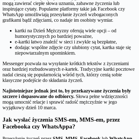
mogą zawierać ciepłe słowa uznania, zabawne życzenia lub
inspirujące cytaty. Popularne platformy takie jak Facebook czy
WhatsApp umożliwiają przesyłanie życzeń wzbogaconych
grafikami bądź zdjęciami, co nadaje im osobisty wymiar.
kartki na Dzień Mężczyzny oferują wiele opcji – od
humorystycznych po bardziej poważne,
e-kartki łatwo znaleźć w sieci i zwykle są bezpłatne,
dodając wspólne zdjęcie czy ulubiony cytat, kartka staje się
niepowtarzalnym upominkiem.
Messenger pozwala na wysyłanie krótkich tekstów z życzeniami
oraz bardziej rozbudowanych e-kartek. Tradycyjne kartki pocztowe
nadal cieszą się popularnością wśród tych, którzy cenią sobie
klasyczne podejście do składania życzeń.
Najistotniejsze jednak jest to, by przekazywane życzenia były
szczere i dopasowane do odbiorcy.
Słowa pełne wdzięczności
mogą umocnić relacje i sprawić radość mężczyźnie w jego
wyjątkowy dzień 10 marca.
Jak wysłać życzenia SMS-em, MMS-em, przez
Facebooka czy WhatsAppa?
Przesyłanie życzeń przez
SMS
,
MMS
,
Facebook
lub
WhatsApp