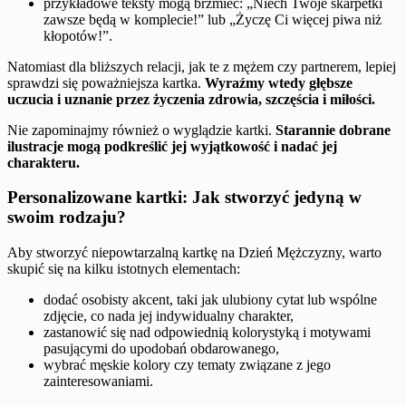
przykładowe teksty mogą brzmieć: „Niech Twoje skarpetki
zawsze będą w komplecie!” lub „Życzę Ci więcej piwa niż
kłopotów!”.
Natomiast dla bliższych relacji, jak te z mężem czy partnerem, lepiej
sprawdzi się poważniejsza kartka.
Wyraźmy wtedy głębsze
uczucia i uznanie przez życzenia zdrowia, szczęścia i miłości.
Nie zapominajmy również o wyglądzie kartki.
Starannie dobrane
ilustracje mogą podkreślić jej wyjątkowość i nadać jej
charakteru.
Personalizowane kartki: Jak stworzyć jedyną w
swoim rodzaju?
Aby stworzyć niepowtarzalną kartkę na Dzień Mężczyzny, warto
skupić się na kilku istotnych elementach:
dodać osobisty akcent, taki jak ulubiony cytat lub wspólne
zdjęcie, co nada jej indywidualny charakter,
zastanowić się nad odpowiednią kolorystyką i motywami
pasującymi do upodobań obdarowanego,
wybrać męskie kolory czy tematy związane z jego
zainteresowaniami.