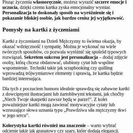
Pisząc życzenia
własnoręcznie
, możesz wyrazić
szczere emocje i
uczucia
, dzięki czemu kartka zyska emocjonalny wymiar.
Personalizacja to doskonały sposób na wyróżnienie się i
pokazanie bliskiej osobie, jak bardzo cenisz jej wyjątkowość.
Pomysły na kartki z życzeniami
Kartki z życzeniami na Dzień Mężczyzny to świetna okazja, by
okazać wdzięczność i sympatię. Można je wykonać na wiele
twórczych sposobów, co pozwala wyróżnić się spośród typowych
rozwiązań.
Sekretem sukcesu jest personalizacja
– dodaj zdjęcie
osoby, którą chcesz obdarować, ulubiony cytat lub wspólne
wspomnienie. Techniki takie jak scrapbooking czy quilling
wprowadzą trójwymiarowe elementy i sprawią, że kartka będzie
bardziej interesująca.
Dla tych z poczuciem humoru idealnie sprawdzą się zabawne kartki
z dowcipnymi ilustracjami lub żartobliwymi tekstami, jak choćby
„Niech Twoje skarpetki zawsze będą w parze!”. Z kolei
poważniejsze kartki mogą zawierać motywacyjne cytaty lub
wzruszające słowa uznania typu „Prawdziwa siła mężczyzny tkwi
w jego sercu”.
Kolorystyka kartki również ma znaczenie
– warto wybrać
odcienie takie jak granatowy czy szary, które dodają elegancji.