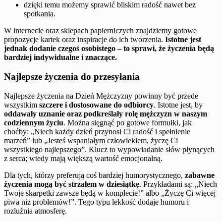
dzięki temu możemy sprawić bliskim radość nawet bez
spotkania.
W internecie oraz sklepach papierniczych znajdziemy gotowe
propozycje kartek oraz inspiracje do ich tworzenia.
Istotne jest
jednak dodanie czegoś osobistego – to sprawi, że życzenia będą
bardziej indywidualne i znaczące.
Najlepsze życzenia do przesyłania
Najlepsze życzenia na Dzień Mężczyzny powinny być przede
wszystkim
szczere i dostosowane do odbiorcy
. Istotne jest, by
oddawały uznanie oraz podkreślały rolę mężczyzn w naszym
codziennym życiu
. Można sięgnąć po gotowe formułki, jak
choćby: „Niech każdy dzień przynosi Ci radość i spełnienie
marzeń” lub „Jesteś wspaniałym człowiekiem, życzę Ci
wszystkiego najlepszego”. Klucz to wypowiadanie słów płynących
z serca; wtedy mają większą wartość emocjonalną.
Dla tych, którzy preferują coś bardziej humorystycznego,
zabawne
życzenia mogą być strzałem w dziesiątkę
. Przykładami są: „Niech
Twoje skarpetki zawsze będą w komplecie!” albo „Życzę Ci więcej
piwa niż problemów!”. Tego typu lekkość dodaje humoru i
rozluźnia atmosferę.