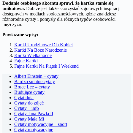
Dodanie osobistego akcentu sprawi, że kartka stanie się
unikatowa.
Dobrze jest także skorzystać z gotowych inspiracji
dostępnych w mediach społecznościowych, gdzie znajdziesz
różnorodne cytaty i pomysły dla różnych typów osobowości
mężczyzn.
Powiązane wpisy:
Kartki Urodzinowe Dla Kobiet
Kartki Na Boże Narodzenie
Kartki Wielkanocne
Fajne Kartki
Fajne Kartki Na Piątek I Weekend
Albert Einstein – cytaty
Bardzo smutne cytaty
Bruce Lee – cytaty
Budujące cytaty
Cytat dnia
Cytaty do zdjęć
Cytaty – info
Cytaty Jana Pawła II
Cytaty Mała Mi
Cytaty motywacyjne – sport
Cytaty motywacyjne