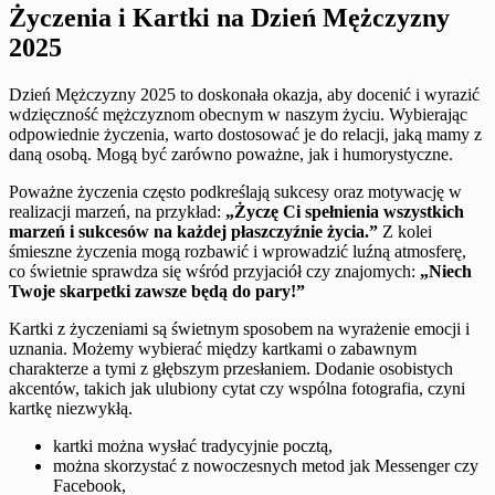
Życzenia i Kartki na Dzień Mężczyzny
2025
Dzień Mężczyzny 2025 to doskonała okazja, aby docenić i wyrazić
wdzięczność mężczyznom obecnym w naszym życiu. Wybierając
odpowiednie życzenia, warto dostosować je do relacji, jaką mamy z
daną osobą. Mogą być zarówno poważne, jak i humorystyczne.
Poważne życzenia często podkreślają sukcesy oraz motywację w
realizacji marzeń, na przykład:
„Życzę Ci spełnienia wszystkich
marzeń i sukcesów na każdej płaszczyźnie życia.”
Z kolei
śmieszne życzenia mogą rozbawić i wprowadzić luźną atmosferę,
co świetnie sprawdza się wśród przyjaciół czy znajomych:
„Niech
Twoje skarpetki zawsze będą do pary!”
Kartki z życzeniami są świetnym sposobem na wyrażenie emocji i
uznania. Możemy wybierać między kartkami o zabawnym
charakterze a tymi z głębszym przesłaniem. Dodanie osobistych
akcentów, takich jak ulubiony cytat czy wspólna fotografia, czyni
kartkę niezwykłą.
kartki można wysłać tradycyjnie pocztą,
można skorzystać z nowoczesnych metod jak Messenger czy
Facebook,