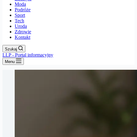
Moda
Podróże
Sport
Tech
Uroda
Zdrowie
Kontakt
Szukaj
LLP - Portal informacyjny
Menu