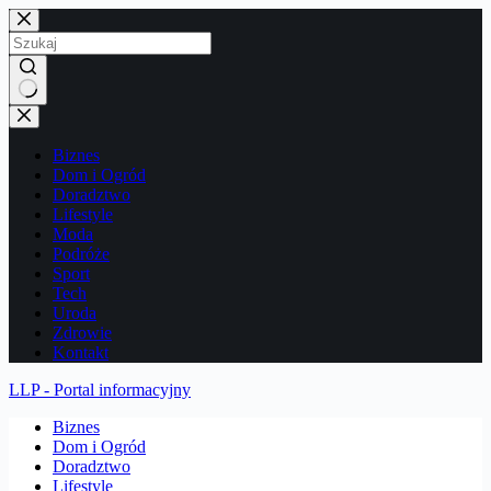
Przejdź
do
treści
Brak
wyników
Biznes
Dom i Ogród
Doradztwo
Lifestyle
Moda
Podróże
Sport
Tech
Uroda
Zdrowie
Kontakt
LLP - Portal informacyjny
Biznes
Dom i Ogród
Doradztwo
Lifestyle