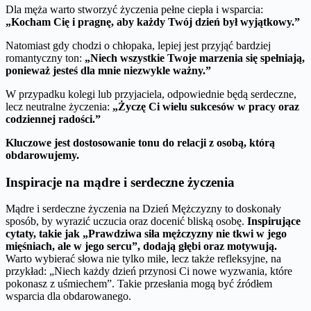
Dla męża warto stworzyć życzenia pełne ciepła i wsparcia:
„Kocham Cię i pragnę, aby każdy Twój dzień był wyjątkowy.”
Natomiast gdy chodzi o chłopaka, lepiej jest przyjąć bardziej
romantyczny ton:
„Niech wszystkie Twoje marzenia się spełniają,
ponieważ jesteś dla mnie niezwykle ważny.”
W przypadku kolegi lub przyjaciela, odpowiednie będą serdeczne,
lecz neutralne życzenia:
„Życzę Ci wielu sukcesów w pracy oraz
codziennej radości.”
Kluczowe jest dostosowanie tonu do relacji z osobą, którą
obdarowujemy.
Inspiracje na mądre i serdeczne życzenia
Mądre i serdeczne życzenia na Dzień Mężczyzny to doskonały
sposób, by wyrazić uczucia oraz docenić bliską osobę.
Inspirujące
cytaty, takie jak „Prawdziwa siła mężczyzny nie tkwi w jego
mięśniach, ale w jego sercu”, dodają głębi oraz motywują.
Warto wybierać słowa nie tylko miłe, lecz także refleksyjne, na
przykład: „Niech każdy dzień przynosi Ci nowe wyzwania, które
pokonasz z uśmiechem”. Takie przesłania mogą być źródłem
wsparcia dla obdarowanego.