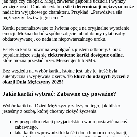
jak mąż czy chłopak. Mogą zawierać głębokie uczucia i wyrazy
wdzięczności. Dodanie cytatu o
sile i determinacji mężczyzn
może
nadać im wyjątkowego charakteru. Przykład: „Prawdziwa siła
mężczyzny tkwi w jego sercu.”
Kartki personalizowane to świetna opcja na oryginalne wyrażenie
emocji. Można dodać wspólne zdjęcie lub ulubiony cytat osoby
obdarowywanej, co nada im niepowtarzalnego uroku.
Estetyka kartki powinna współgrać z gustem odbiorcy. Coraz
popularniejsze stają się
elektroniczne kartki dostępne online
,
które można przesłać przez Messenger lub SMS.
Bez względu na wybór kartki, istotne jest, aby jej treść była
autentyczna i wypływała z serca.
To klucz do udanych życzeń z
okazji Dnia Mężczyzny 2025!
Jakie kartki wybrać: Zabawne czy poważne?
Wybór kartki na Dzień Mężczyzny zależy od tego, jak blisko
jesteśmy z osobą, której chcemy złożyć życzenia.
w przypadku relacji przyjacielskich warto postawić na coś
zabawnego,
taka kartka wprowadzi lekkość i doda humoru do sytuacji,