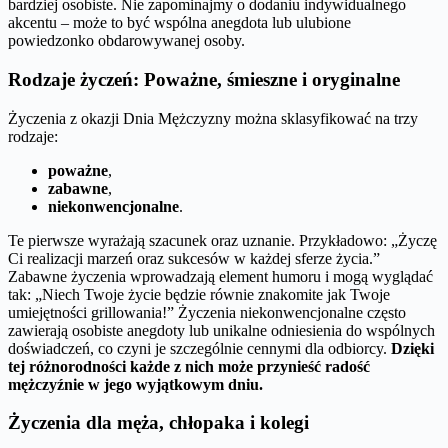
bardziej osobiste. Nie zapominajmy o dodaniu indywidualnego
akcentu – może to być wspólna anegdota lub ulubione
powiedzonko obdarowywanej osoby.
Rodzaje życzeń: Poważne, śmieszne i oryginalne
Życzenia z okazji Dnia Mężczyzny można sklasyfikować na trzy
rodzaje:
poważne
,
zabawne
,
niekonwencjonalne
.
Te pierwsze wyrażają szacunek oraz uznanie. Przykładowo: „Życzę
Ci realizacji marzeń oraz sukcesów w każdej sferze życia.”
Zabawne życzenia wprowadzają element humoru i mogą wyglądać
tak: „Niech Twoje życie będzie równie znakomite jak Twoje
umiejętności grillowania!” Życzenia niekonwencjonalne często
zawierają osobiste anegdoty lub unikalne odniesienia do wspólnych
doświadczeń, co czyni je szczególnie cennymi dla odbiorcy.
Dzięki
tej różnorodności każde z nich może przynieść radość
mężczyźnie w jego wyjątkowym dniu.
Życzenia dla męża, chłopaka i kolegi