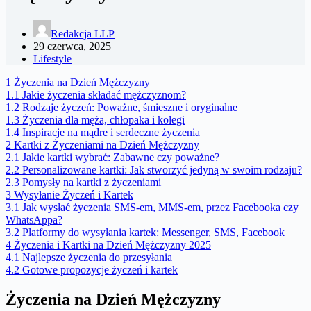
Redakcja LLP
29 czerwca, 2025
Lifestyle
1
Życzenia na Dzień Mężczyzny
1.1
Jakie życzenia składać mężczyznom?
1.2
Rodzaje życzeń: Poważne, śmieszne i oryginalne
1.3
Życzenia dla męża, chłopaka i kolegi
1.4
Inspiracje na mądre i serdeczne życzenia
2
Kartki z Życzeniami na Dzień Mężczyzny
2.1
Jakie kartki wybrać: Zabawne czy poważne?
2.2
Personalizowane kartki: Jak stworzyć jedyną w swoim rodzaju?
2.3
Pomysły na kartki z życzeniami
3
Wysyłanie Życzeń i Kartek
3.1
Jak wysłać życzenia SMS-em, MMS-em, przez Facebooka czy
WhatsAppa?
3.2
Platformy do wysyłania kartek: Messenger, SMS, Facebook
4
Życzenia i Kartki na Dzień Mężczyzny 2025
4.1
Najlepsze życzenia do przesyłania
4.2
Gotowe propozycje życzeń i kartek
Życzenia na Dzień Mężczyzny