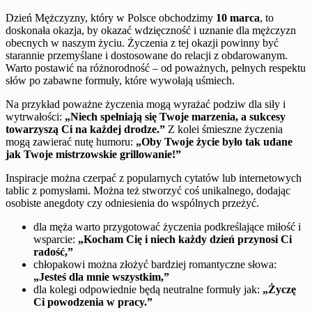
Dzień Mężczyzny, który w Polsce obchodzimy
10 marca
, to
doskonała okazja, by okazać wdzięczność i uznanie dla mężczyzn
obecnych w naszym życiu. Życzenia z tej okazji powinny być
starannie przemyślane i dostosowane do relacji z obdarowanym.
Warto postawić na różnorodność – od poważnych, pełnych respektu
słów po zabawne formuły, które wywołają uśmiech.
Na przykład poważne życzenia mogą wyrażać podziw dla siły i
wytrwałości:
„Niech spełniają się Twoje marzenia, a sukcesy
towarzyszą Ci na każdej drodze.”
Z kolei śmieszne życzenia
mogą zawierać nutę humoru:
„Oby Twoje życie było tak udane
jak Twoje mistrzowskie grillowanie!”
Inspiracje można czerpać z popularnych cytatów lub internetowych
tablic z pomysłami. Można też stworzyć coś unikalnego, dodając
osobiste anegdoty czy odniesienia do wspólnych przeżyć.
dla męża warto przygotować życzenia podkreślające miłość i
wsparcie:
„Kocham Cię i niech każdy dzień przynosi Ci
radość,”
chłopakowi można złożyć bardziej romantyczne słowa:
„Jesteś dla mnie wszystkim,”
dla kolegi odpowiednie będą neutralne formuły jak:
„Życzę
Ci powodzenia w pracy.”