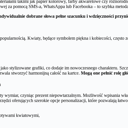
eriałami takimi jak papier kolorowy, farby akwarelowe czy różnorodne
owej za pomocą SMS-a, WhatsAppa lub Facebooka – to szybka metoda s
indywidualnie dobrane słowa pełne szacunku i wdzięczności przyni
opularnością. Kwiaty, będące symbolem piękna i kobiecości, często z
jako stylizowane grafiki, co dodaje im nowoczesnego charakteru. Szc
zwala stworzyć harmonijną całość na kartce.
Mogą one pełnić rolę gł
a
y wymiar, czyniąc prezent niepowtarzalnym. Możliwość wpisania własn
zędzi oferujących szerokie opcje personalizacji, które pozwalają łatwo
motywami kwiatowymi,