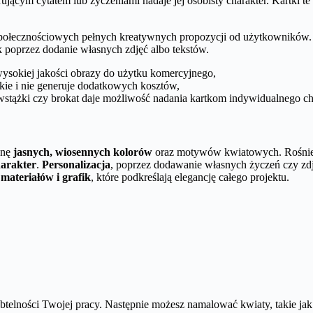
irującym cytatem lub życzeniami nadaje jej osobisty charakter. Kartki 
połecznościowych pełnych kreatywnych propozycji od użytkowników. Do
ek poprzez dodanie własnych zdjęć albo tekstów.
wysokiej jakości obrazy do użytku komercyjnego,
ybkie i nie generuje dodatkowych kosztów,
wstążki czy brokat daje możliwość nadania kartkom indywidualnego ch
onę
jasnych, wiosennych kolorów
oraz motywów kwiatowych. Rośnie
harakter
.
Personalizacja
, poprzez dodawanie własnych życzeń czy zdjęć
materiałów i grafik
, które podkreślają elegancję całego projektu.
ubtelności Twojej pracy. Następnie możesz namalować kwiaty, takie ja