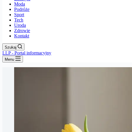
Moda
Podróże
Sport
Tech
Uroda
Zdrowie
Kontakt
Szukaj
LLP - Portal informacyjny
Menu