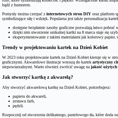
róże, które symbolizują kobiecość i piękno. Wzbogacenie kartki insp
bądź z humorem.
Pomysły można czerpać z
internetowych stron DIY
oraz platform s
symbolizujące siłę i wdzięk. Popularna jest także personalizacja kart
dostępne bezpłatnie zasoby graficzne pozwalają łatwo pobrać 
dzięki nim stworzenie unikalnej kartki na 8 marca staje się sz
eksperymentowanie z takimi materiałami jak kolorowy papier, 
Trendy w projektowaniu kartek na Dzień Kobiet
W 2023 roku projektowanie kartek na Dzień Kobiet kieruje się w str
graficznymi. Akwarelowe ilustracje wnoszą do kartek
artystyczny c
niepowtarzalnymi. Warto również zwrócić uwagę na
jakość użytych 
Jak stworzyć kartkę z akwarelą?
Aby stworzyć akwarelową kartkę na Dzień Kobiet, potrzebujesz:
papieru do akwareli,
zestawu farb,
pędzli.
Rozpocznij od stworzenia delikatnego, pastelowego tła, które doda s