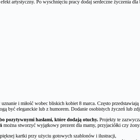
fekt artystyczny. Po wyschnięciu pracy dodaj serdeczne życzenia dla b
uznanie i miłość wobec bliskich kobiet 8 marca. Często przedstawiają
mogą być eleganckie lub z humorem. Dodanie osobistych życzeń lub zdję
bo pozytywnymi hasłami, które dodają otuchy.
Projekty te zazwycza
eń
można stworzyć wyjątkowy prezent dla mamy, przyjaciółki czy żony
ęknej kartki przy użyciu gotowych szablonów i ilustracji,