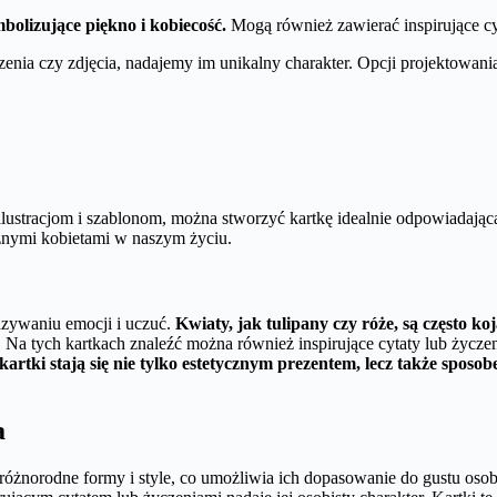
bolizujące piękno i kobiecość.
Mogą również zawierać inspirujące cyt
enia czy zdjęcia, nadajemy im unikalny charakter. Opcji projektowania
ustracjom i szablonom, można stworzyć kartkę idealnie odpowiadającą
żnymi kobietami w naszym życiu.
azywaniu emocji i uczuć.
Kwiaty, jak tulipany czy róże, są często ko
 Na tych kartkach znaleźć można również inspirujące cytaty lub życze
kartki stają się nie tylko estetycznym prezentem, lecz także sposo
a
óżnorodne formy i style, co umożliwia ich dopasowanie do gustu oso