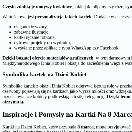
Często zdobią je motywy kwiatowe
, takie jak tulipany czy róże,
sym
Wartościowa jest
personalizacja takich kartek
. Dodając własne życz
eleganckie wzory,
zabawne ilustracje,
kartki ręcznie robione,
cyfrowe projekty do wydruku,
wysyłane przez aplikacje typu WhatsApp czy Facebook.
Dzięki bogatej ofercie materiałów graficznych
, w tym darmowym il
Międzynarodowego Dnia Kobiet i okazja do zacieśnienia więzi z wa
Symbolika kartek na Dzień Kobiet
Symbolika kartek z okazji Dnia Kobiet odgrywa istotną rolę w przek
czerwony pojawiają się na kartkach jako wyraz miłości oraz wdzięku.
przedstawiające kobiety podkreślają ich siłę i elegancję.
Dzięki temu 
otrzymują.
Inspiracje i Pomysły na Kartki Na 8 Marc
Kartki na Dzień Kobiet, który przypada
8 marca
, mogą przyjmować r