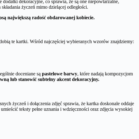
 dodatki dekoracyjne, co sprawia, że są one niepowtarzalne,
kładania życzeń mimo dzielącej odległości.
osą największą radość obdarowanej kobiecie.
dobią te kartki. Wśród najczęściej wybieranych wzorów znajdziemy:
zególnie doceniane są
pastelowe barwy
, które nadają kompozycjom
ówną lub stanowić subtelny akcent dekoracyjny.
ych życzeń i dołączenia zdjęć sprawia, że kartka doskonale oddaje
 umieścić teksty pełne uznania i wdzięczności oraz zdjęcia wysokiej