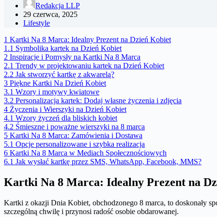
Redakcja LLP
29 czerwca, 2025
Lifestyle
1
Kartki Na 8 Marca: Idealny Prezent na Dzień Kobiet
1.1
Symbolika kartek na Dzień Kobiet
2
Inspiracje i Pomysły na Kartki Na 8 Marca
2.1
Trendy w projektowaniu kartek na Dzień Kobiet
2.2
Jak stworzyć kartkę z akwarelą?
3
Piękne Kartki Na Dzień Kobiet
3.1
Wzory i motywy kwiatowe
3.2
Personalizacja kartek: Dodaj własne życzenia i zdjęcia
4
Życzenia i Wierszyki na Dzień Kobiet
4.1
Wzory życzeń dla bliskich kobiet
4.2
Śmieszne i poważne wierszyki na 8 marca
5
Kartki Na 8 Marca: Zamówienia i Dostawa
5.1
Opcje personalizowane i szybka realizacja
6
Kartki Na 8 Marca w Mediach Społecznościowych
6.1
Jak wysłać kartkę przez SMS, WhatsApp, Facebook, MMS?
Kartki Na 8 Marca: Idealny Prezent na Dz
Kartki z okazji Dnia Kobiet, obchodzonego 8 marca, to doskonały spo
szczególną chwilę i przynosi radość osobie obdarowanej.