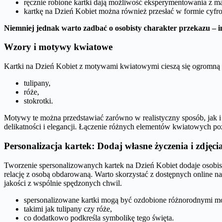
ręcznie robione kartki dają możliwość eksperymentowania z mat
kartkę na Dzień Kobiet można również przesłać w formie cyfr
Niemniej jednak warto zadbać o osobisty charakter przekazu – 
Wzory i motywy kwiatowe
Kartki na Dzień Kobiet z motywami kwiatowymi cieszą się ogromną p
tulipany,
róże,
stokrotki.
Motywy te można przedstawiać zarówno w realistyczny sposób, jak i 
delikatności i elegancji. Łączenie różnych elementów kwiatowych po
Personalizacja kartek: Dodaj własne życzenia i zdjęci
Tworzenie spersonalizowanych kartek na Dzień Kobiet dodaje osobist
relację z osobą obdarowaną. Warto skorzystać z dostępnych online nar
jakości z wspólnie spędzonych chwil.
spersonalizowane kartki mogą być ozdobione różnorodnymi 
takimi jak tulipany czy róże,
co dodatkowo podkreśla symbolikę tego święta.