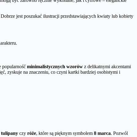
te mogą być zarówno ręcznie wykonane, jak i cyfrowe – eleganckie
brze jest poszukać ilustracji przedstawiających kwiaty lub kobiety
arakteru.
 popularność
minimalistycznych wzorów
z delikatnymi akcentami
, zyskuje na znaczeniu, co czyni kartki bardziej osobistymi i
k
tulipany
czy
róże
, które są pięknym symbolem
8 marca
. Pozwól