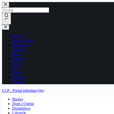
Przejdź
do
treści
Brak
wyników
Biznes
Dom i Ogród
Doradztwo
Lifestyle
Moda
Podróże
Sport
Tech
Uroda
Zdrowie
Kontakt
LLP - Portal informacyjny
Biznes
Dom i Ogród
Doradztwo
Lifestyle