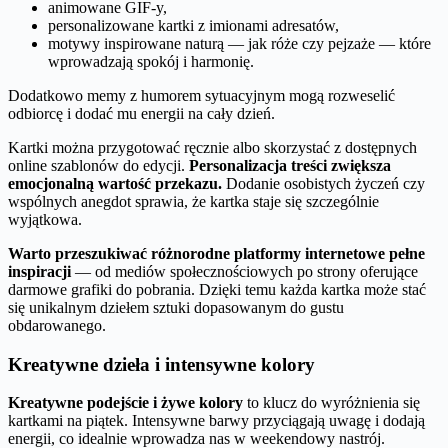
animowane GIF-y,
personalizowane kartki z imionami adresatów,
motywy inspirowane naturą — jak róże czy pejzaże — które
wprowadzają spokój i harmonię.
Dodatkowo memy z humorem sytuacyjnym mogą rozweselić
odbiorcę i dodać mu energii na cały dzień.
Kartki można przygotować ręcznie albo skorzystać z dostępnych
online szablonów do edycji.
Personalizacja treści zwiększa
emocjonalną wartość przekazu.
Dodanie osobistych życzeń czy
wspólnych anegdot sprawia, że kartka staje się szczególnie
wyjątkowa.
Warto przeszukiwać różnorodne platformy internetowe pełne
inspiracji
— od mediów społecznościowych po strony oferujące
darmowe grafiki do pobrania. Dzięki temu każda kartka może stać
się unikalnym dziełem sztuki dopasowanym do gustu
obdarowanego.
Kreatywne dzieła i intensywne kolory
Kreatywne podejście i żywe kolory
to klucz do wyróżnienia się
kartkami na piątek. Intensywne barwy przyciągają uwagę i dodają
energii, co idealnie wprowadza nas w weekendowy nastrój.