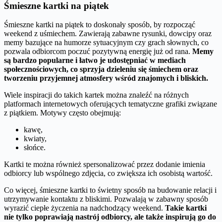
Śmieszne kartki na piątek
Śmieszne kartki na piątek to doskonały sposób, by rozpocząć
weekend z uśmiechem. Zawierają zabawne rysunki, dowcipy oraz
memy bazujące na humorze sytuacyjnym czy grach słownych, co
pozwala odbiorcom poczuć pozytywną energię już od rana.
Memy
są bardzo popularne i łatwo je udostępniać w mediach
społecznościowych, co sprzyja dzieleniu się śmiechem oraz
tworzeniu przyjemnej atmosfery wśród znajomych i bliskich.
Wiele inspiracji do takich kartek można znaleźć na różnych
platformach internetowych oferujących tematyczne grafiki związane
z piątkiem. Motywy często obejmują:
kawę,
kwiaty,
słońce.
Kartki te można również spersonalizować przez dodanie imienia
odbiorcy lub wspólnego zdjęcia, co zwiększa ich osobistą wartość.
Co więcej, śmieszne kartki to świetny sposób na budowanie relacji i
utrzymywanie kontaktu z bliskimi. Pozwalają w zabawny sposób
wyrazić ciepłe życzenia na nadchodzący weekend.
Takie kartki
nie tylko poprawiają nastrój odbiorcy, ale także inspirują go do