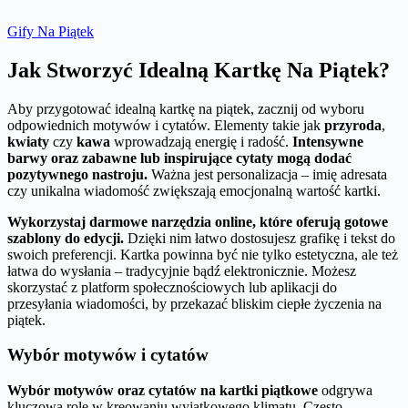
Gify Na Piątek
Jak Stworzyć Idealną Kartkę Na Piątek?
Aby przygotować idealną kartkę na piątek, zacznij od wyboru
odpowiednich motywów i cytatów. Elementy takie jak
przyroda
,
kwiaty
czy
kawa
wprowadzają energię i radość.
Intensywne
barwy oraz zabawne lub inspirujące cytaty mogą dodać
pozytywnego nastroju.
Ważna jest personalizacja – imię adresata
czy unikalna wiadomość zwiększają emocjonalną wartość kartki.
Wykorzystaj darmowe narzędzia online, które oferują gotowe
szablony do edycji.
Dzięki nim łatwo dostosujesz grafikę i tekst do
swoich preferencji. Kartka powinna być nie tylko estetyczna, ale też
łatwa do wysłania – tradycyjnie bądź elektronicznie. Możesz
skorzystać z platform społecznościowych lub aplikacji do
przesyłania wiadomości, by przekazać bliskim ciepłe życzenia na
piątek.
Wybór motywów i cytatów
Wybór motywów oraz cytatów na kartki piątkowe
odgrywa
kluczową rolę w kreowaniu wyjątkowego klimatu. Często