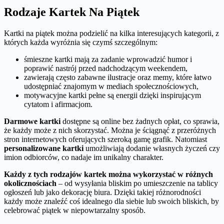
Rodzaje Kartek Na Piątek
Kartki na piątek można podzielić na kilka interesujących kategorii, z
których każda wyróżnia się czymś szczególnym:
śmieszne kartki mają za zadanie wprowadzić humor i
poprawić nastrój przed nadchodzącym weekendem,
zawierają często zabawne ilustracje oraz memy, które łatwo
udostępniać znajomym w mediach społecznościowych,
motywacyjne kartki pełne są energii dzięki inspirującym
cytatom i afirmacjom.
Darmowe kartki
dostępne są online bez żadnych opłat, co sprawia,
że każdy może z nich skorzystać. Można je ściągnąć z przeróżnych
stron internetowych oferujących szeroką gamę grafik. Natomiast
personalizowane kartki
umożliwiają dodanie własnych życzeń czy
imion odbiorców, co nadaje im unikalny charakter.
Każdy z tych rodzajów kartek można wykorzystać w różnych
okolicznościach
– od wysyłania bliskim po umieszczenie na tablicy
ogłoszeń lub jako dekorację biura. Dzięki takiej różnorodności
każdy może znaleźć coś idealnego dla siebie lub swoich bliskich, by
celebrować piątek w niepowtarzalny sposób.