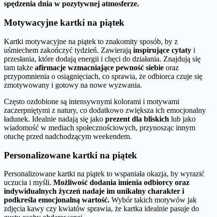
spędzenia dnia w pozytywnej atmosferze.
Motywacyjne kartki na piątek
Kartki motywacyjne na piątek to znakomity sposób, by z
uśmiechem zakończyć tydzień. Zawierają
inspirujące cytaty
i
przesłania, które dodają energii i chęci do działania. Znajdują się
tam także
afirmacje wzmacniające pewność siebie
oraz
przypomnienia o osiągnięciach, co sprawia, że odbiorca czuje się
zmotywowany i gotowy na nowe wyzwania.
Często ozdobione są intensywnymi kolorami i motywami
zaczerpniętymi z natury, co dodatkowo zwiększa ich emocjonalny
ładunek. Idealnie nadają się jako
prezent dla bliskich
lub jako
wiadomość w mediach społecznościowych, przynosząc innym
otuchę przed nadchodzącym weekendem.
Personalizowane kartki na piątek
Personalizowane kartki na piątek to wspaniała okazja, by wyrazić
uczucia i myśli.
Możliwość dodania imienia odbiorcy oraz
indywidualnych życzeń nadaje im unikalny charakter i
podkreśla emocjonalną wartość.
Wybór takich motywów jak
zdjęcia kawy czy kwiatów sprawia, że kartka idealnie pasuje do