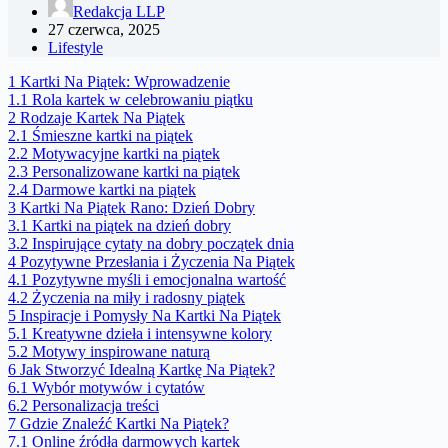
Redakcja LLP
27 czerwca, 2025
Lifestyle
1
Kartki Na Piątek: Wprowadzenie
1.1
Rola kartek w celebrowaniu piątku
2
Rodzaje Kartek Na Piątek
2.1
Śmieszne kartki na piątek
2.2
Motywacyjne kartki na piątek
2.3
Personalizowane kartki na piątek
2.4
Darmowe kartki na piątek
3
Kartki Na Piątek Rano: Dzień Dobry
3.1
Kartki na piątek na dzień dobry
3.2
Inspirujące cytaty na dobry początek dnia
4
Pozytywne Przesłania i Życzenia Na Piątek
4.1
Pozytywne myśli i emocjonalna wartość
4.2
Życzenia na miły i radosny piątek
5
Inspiracje i Pomysły Na Kartki Na Piątek
5.1
Kreatywne dzieła i intensywne kolory
5.2
Motywy inspirowane naturą
6
Jak Stworzyć Idealną Kartkę Na Piątek?
6.1
Wybór motywów i cytatów
6.2
Personalizacja treści
7
Gdzie Znaleźć Kartki Na Piątek?
7.1
Online źródła darmowych kartek