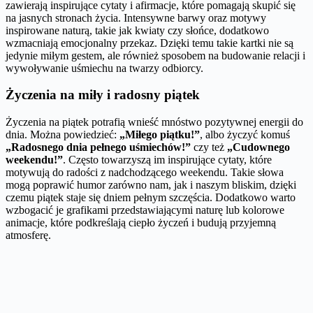
zawierają inspirujące cytaty i afirmacje, które pomagają skupić się
na jasnych stronach życia. Intensywne barwy oraz motywy
inspirowane naturą, takie jak kwiaty czy słońce, dodatkowo
wzmacniają emocjonalny przekaz. Dzięki temu takie kartki nie są
jedynie miłym gestem, ale również sposobem na budowanie relacji i
wywoływanie uśmiechu na twarzy odbiorcy.
Życzenia na miły i radosny piątek
Życzenia na piątek potrafią wnieść mnóstwo pozytywnej energii do
dnia. Można powiedzieć:
„Miłego piątku!”
, albo życzyć komuś
„Radosnego dnia pełnego uśmiechów!”
czy też
„Cudownego
weekendu!”
. Często towarzyszą im inspirujące cytaty, które
motywują do radości z nadchodzącego weekendu. Takie słowa
mogą poprawić humor zarówno nam, jak i naszym bliskim, dzięki
czemu piątek staje się dniem pełnym szczęścia. Dodatkowo warto
wzbogacić je grafikami przedstawiającymi naturę lub kolorowe
animacje, które podkreślają ciepło życzeń i budują przyjemną
atmosferę.