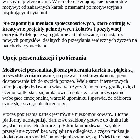
własnymi preferencjami. W ich ofercie znajdują się różnorodne
motywy: od zabawnych kartek z memami po motywacyjne z
inspirującymi cytatami.
Nie zapomnij o mediach społecznościowych, które obfitują w
kreatywne projekty pełne żywych kolorów i pozytywnej
energii.
Kolekcje te są regularnie aktualizowane, co dostarcza
nowych pomysłów idealnych do przesyłania serdecznych życzeń na
nadchodzący weekend.
Opcje personalizacji i pobierania
Możliwości personalizacji oraz pobierania kartek na piątek są
niezwykle zróżnicowane
, co pozwala użytkownikom na pełne
dostosowanie ich do swoich potrzeb. Wiele stron internetowych
oferuje opcję dodawania własnych życzeń, imion czy grafik, dzięki
czemu kartki stają się unikatowe i osobiste. Takie rozwiązanie
wzbogaca emocjonalną wartość upominku i sprawia, że odbiorca
czuje się szczególnie doceniony.
Proces pobierania kartek jest równie nieskomplikowany. Liczne
platformy udostępniają darmowe szablony gotowe do druku lub
wysłania drogą elektroniczną. E-kartki umożliwiają szybkie
przesyłanie życzeń bez względu na odległość, a często można je
dodatkowo urozmaicić animacjami czy muzyką. Dzięki temu stają