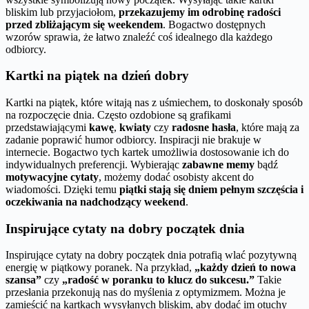
bliskim lub przyjaciołom,
przekazujemy im odrobinę radości
przed zbliżającym się weekendem
. Bogactwo dostępnych
wzorów sprawia, że łatwo znaleźć coś idealnego dla każdego
odbiorcy.
Kartki na piątek na dzień dobry
Kartki na piątek, które witają nas z uśmiechem, to doskonały sposób
na rozpoczęcie dnia. Często ozdobione są grafikami
przedstawiającymi
kawę
,
kwiaty
czy
radosne hasła
, które mają za
zadanie poprawić humor odbiorcy. Inspiracji nie brakuje w
internecie. Bogactwo tych kartek umożliwia dostosowanie ich do
indywidualnych preferencji. Wybierając
zabawne memy
bądź
motywacyjne cytaty
, możemy dodać osobisty akcent do
wiadomości. Dzięki temu
piątki stają się dniem pełnym szczęścia i
oczekiwania na nadchodzący weekend
.
Inspirujące cytaty na dobry początek dnia
Inspirujące cytaty na dobry początek dnia potrafią wlać pozytywną
energię w piątkowy poranek. Na przykład,
„każdy dzień to nowa
szansa”
czy
„radość w poranku to klucz do sukcesu.”
Takie
przesłania przekonują nas do myślenia z optymizmem. Można je
zamieścić na kartkach wysyłanych bliskim, aby dodać im otuchy