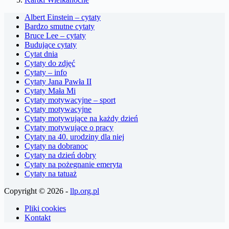
Albert Einstein – cytaty
Bardzo smutne cytaty
Bruce Lee – cytaty
Budujące cytaty
Cytat dnia
Cytaty do zdjęć
Cytaty – info
Cytaty Jana Pawła II
Cytaty Mała Mi
Cytaty motywacyjne – sport
Cytaty motywacyjne
Cytaty motywujące na każdy dzień
Cytaty motywujące o pracy
Cytaty na 40. urodziny dla niej
Cytaty na dobranoc
Cytaty na dzień dobry
Cytaty na pożegnanie emeryta
Cytaty na tatuaż
Copyright © 2026 -
llp.org.pl
Pliki cookies
Kontakt