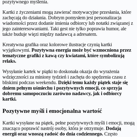
pozytywnego myślenia.
Kartki z życzeniami mogą zawierać motywacyjne przesłania, które
zachęcają do działania. Dobrym pomysłem jest personalizacja
wiadomości przez dodanie imienia odbiorcy lub notatki związanej z
jego zainteresowaniami. Taki gest nie tylko poprawia humor, ale
także buduje więzi między nadawcą a adresatem.
Kreatywna grafika oraz kolorowe ilustracje czynią kartki
wyjątkowymi.
Pozytywna energia może być wzmocniona przez
tematyczne grafiki z kawą czy kwiatami, które symbolizują
relaks.
Wysyłanie kartek w piątki to doskonała okazja do wyrażenia
wdzięczności za miniony tydzień i zachęta do spędzenia czasu z
bliskimi podczas weekendu.
Dzięki temu każdy piątek staje się
dniem pełnym uśmiechu i pozytywnych emocji, co sprzyja
dobremu samopoczuciu zarówno nadawcy, jak i odbiorcy
kartki.
Pozytywne myśli i emocjonalna wartość
Kartki wysyłane na piątek, pełne pozytywnych myśli i emocji, mogą
znacząco poprawić nastrój osoby, która je otrzymuje.
Dodają
energii oraz wnoszą radość do dnia codziennego.
Często