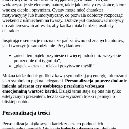
wykorzystuje się elementy natury, takie jak kwiaty czy słońce, które
wnoszą ciepło i optymizm. Cytaty mogą mieć charakter
motywacyjny lub humorystyczny, co pozwala odbiorcy rozpocząć
weekend z uśmiechem na twarzy. Dobrze jest dostosować motywy
do zainteresowań adresata, aby kartka miała bardziej osobisty
charakter.
Inspirujące sentencje można czerpać zarówno od znanych autorów,
jak i tworzyć je samodzielnie. Przykładowo:
„niech ten piątek przyniesie ci więcej radości niż wszystkie
poprzednie dni tygodnia”,
„piątek – czas na relaks i pozytywne myśli!”.
Można także dodać grafiki z kawą symbolizującą energię lub różami
jako symbolem piękna i elegancji.
Personalizacja poprzez dodanie
imienia adresata czy osobistego przesłania wzbogaca
emocjonalną wartość kartki.
Dzięki temu staje się ona nie tylko
estetycznym prezentem, lecz także wyrazem troski i pamięci o
bliskiej osobie.
Personalizacja treści
Personalizacja piątkowych kartek znacząco podnosi ich
emocjonalną wartość. Wpisanie
imienia adresata
czy dodanie