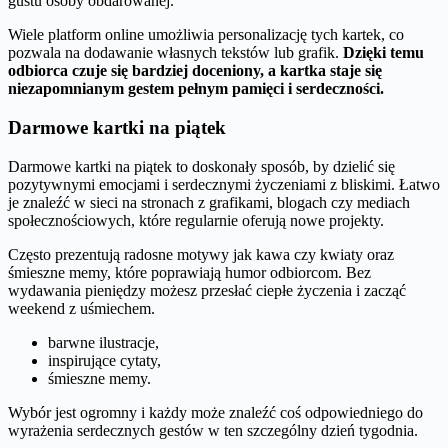
gustu osoby obdarowanej.
Wiele platform online umożliwia personalizację tych kartek, co
pozwala na dodawanie własnych tekstów lub grafik.
Dzięki temu
odbiorca czuje się bardziej doceniony, a kartka staje się
niezapomnianym gestem pełnym pamięci i serdeczności.
Darmowe kartki na piątek
Darmowe kartki na piątek to doskonały sposób, by dzielić się
pozytywnymi emocjami i serdecznymi życzeniami z bliskimi. Łatwo
je znaleźć w sieci na stronach z grafikami, blogach czy mediach
społecznościowych, które regularnie oferują nowe projekty.
Często prezentują radosne motywy jak kawa czy kwiaty oraz
śmieszne memy, które poprawiają humor odbiorcom. Bez
wydawania pieniędzy możesz przesłać ciepłe życzenia i zacząć
weekend z uśmiechem.
barwne ilustracje,
inspirujące cytaty,
śmieszne memy.
Wybór jest ogromny i każdy może znaleźć coś odpowiedniego do
wyrażenia serdecznych gestów w ten szczególny dzień tygodnia.