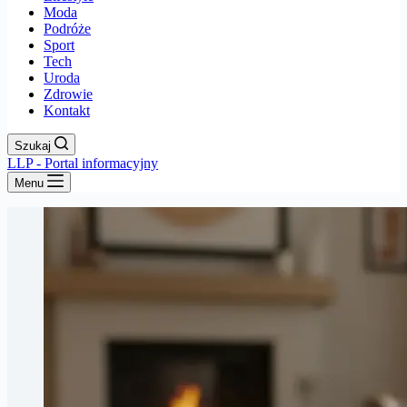
Moda
Podróże
Sport
Tech
Uroda
Zdrowie
Kontakt
Szukaj
LLP - Portal informacyjny
Menu