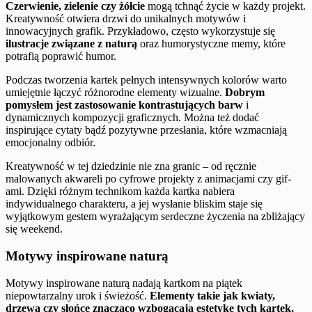
Czerwienie, zielenie czy żółcie
mogą tchnąć życie w każdy projekt.
Kreatywność otwiera drzwi do unikalnych motywów i
innowacyjnych grafik. Przykładowo, często wykorzystuje się
ilustracje związane z naturą
oraz humorystyczne memy, które
potrafią poprawić humor.
Podczas tworzenia kartek pełnych intensywnych kolorów warto
umiejętnie łączyć różnorodne elementy wizualne.
Dobrym
pomysłem jest zastosowanie kontrastujących barw
i
dynamicznych kompozycji graficznych. Można też dodać
inspirujące cytaty bądź pozytywne przesłania, które wzmacniają
emocjonalny odbiór.
Kreatywność w tej dziedzinie nie zna granic – od ręcznie
malowanych akwareli po cyfrowe projekty z animacjami czy gif-
ami. Dzięki różnym technikom każda kartka nabiera
indywidualnego charakteru, a jej wysłanie bliskim staje się
wyjątkowym gestem wyrażającym serdeczne życzenia na zbliżający
się weekend.
Motywy inspirowane naturą
Motywy inspirowane naturą nadają kartkom na piątek
niepowtarzalny urok i świeżość.
Elementy takie jak kwiaty,
drzewa czy słońce znacząco wzbogacają estetykę tych kartek,