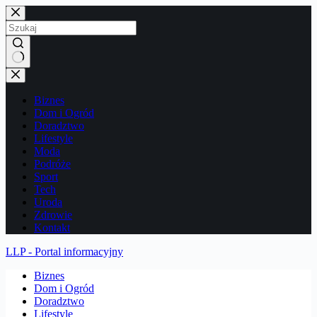
Przejdź
do
treści
Brak
wyników
Biznes
Dom i Ogród
Doradztwo
Lifestyle
Moda
Podróże
Sport
Tech
Uroda
Zdrowie
Kontakt
LLP - Portal informacyjny
Biznes
Dom i Ogród
Doradztwo
Lifestyle