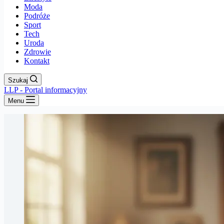
Moda
Podróże
Sport
Tech
Uroda
Zdrowie
Kontakt
Szukaj
LLP - Portal informacyjny
Menu