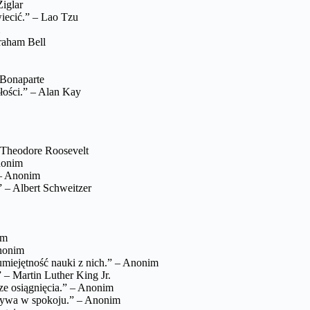
Ziglar
iecić.” – Lao Tzu
Graham Bell
 Bonaparte
złości.” – Alan Kay
– Theodore Roosevelt
Anonim
 – Anonim
” – Albert Schweitzer
im
Anonim
umiejętność nauki z nich.” – Anonim
” – Martin Luther King Jr.
ze osiągnięcia.” – Anonim
czywa w spokoju.” – Anonim