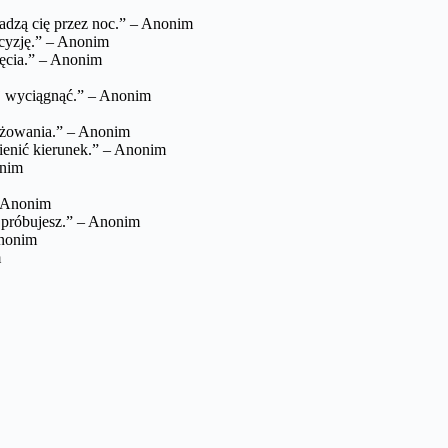
wadzą cię przez noc.” – Anonim
cyzję.” – Anonim
ięcia.” – Anonim
ej wyciągnąć.” – Anonim
różowania.” – Anonim
mienić kierunek.” – Anonim
onim
– Anonim
u próbujesz.” – Anonim
Anonim
m