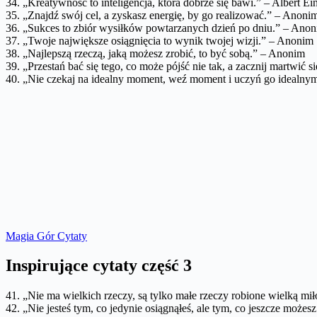
34. „Kreatywność to inteligencja, która dobrze się bawi.” – Albert Ein
35. „Znajdź swój cel, a zyskasz energię, by go realizować.” – Anoni
36. „Sukces to zbiór wysiłków powtarzanych dzień po dniu.” – Ano
37. „Twoje największe osiągnięcia to wynik twojej wizji.” – Anonim
38. „Najlepszą rzeczą, jaką możesz zrobić, to być sobą.” – Anonim
39. „Przestań bać się tego, co może pójść nie tak, a zacznij martwić
40. „Nie czekaj na idealny moment, weź moment i uczyń go idealny
Magia Gór Cytaty
Inspirujące cytaty część 3
41. „Nie ma wielkich rzeczy, są tylko małe rzeczy robione wielką mił
42. „Nie jesteś tym, co jedynie osiągnąłeś, ale tym, co jeszcze może