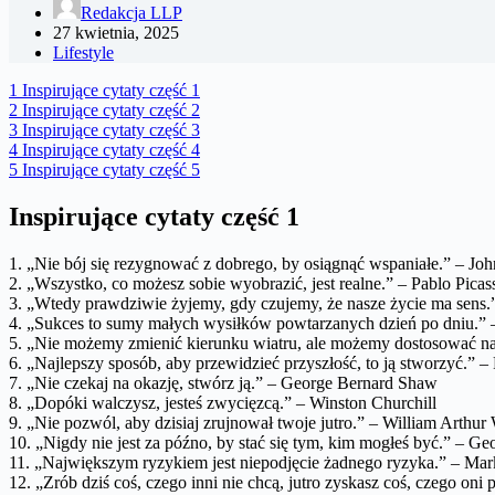
Redakcja LLP
27 kwietnia, 2025
Lifestyle
1
Inspirujące cytaty część 1
2
Inspirujące cytaty część 2
3
Inspirujące cytaty część 3
4
Inspirujące cytaty część 4
5
Inspirujące cytaty część 5
Inspirujące cytaty część 1
1. „Nie bój się rezygnować z dobrego, by osiągnąć wspaniałe.” – Joh
2. „Wszystko, co możesz sobie wyobrazić, jest realne.” – Pablo Picas
3. „Wtedy prawdziwie żyjemy, gdy czujemy, że nasze życie ma sens.”
4. „Sukces to sumy małych wysiłków powtarzanych dzień po dniu.” –
5. „Nie możemy zmienić kierunku wiatru, ale możemy dostosować nas
6. „Najlepszy sposób, aby przewidzieć przyszłość, to ją stworzyć.” –
7. „Nie czekaj na okazję, stwórz ją.” – George Bernard Shaw
8. „Dopóki walczysz, jesteś zwycięzcą.” – Winston Churchill
9. „Nie pozwól, aby dzisiaj zrujnował twoje jutro.” – William Arthur
10. „Nigdy nie jest za późno, by stać się tym, kim mogłeś być.” – Geo
11. „Największym ryzykiem jest niepodjęcie żadnego ryzyka.” – Ma
12. „Zrób dziś coś, czego inni nie chcą, jutro zyskasz coś, czego oni