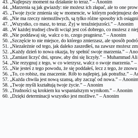
43. „Najlepszy moment na działanie to teraz.” – Anonim
44. „Marzenia są jak gwiazdy: nie możesz ich złapać, ale to one pro
45. „Twoje życie zmienia się w momencie, w którym podejmujesz de
46. „Nie ma rzeczy niemożliwych, są tylko różne sposoby ich osiągn
47. „Wszystko, co masz, to teraz. Żyj w teraźniejszości.” – Anonim
48. „W każdej trudnej chwili wciąż jest coś dobrego, co możesz z ni
49. „Nie poddawaj się, walcz o to, czego pragniesz.” – Anonim
50. „Szczęście to nie miejsce, do którego zmierzasz, ale sposób pod
51. „Niezależnie od tego, jak daleko zaszedłeś, na zawsze możesz z
52. „Każdy dzień to nowa okazja, by spełnić swoje marzenia.” – An
53. „Zamiast liczyć dni, spraw, aby dni się liczyły.” – Muhammad Ali
54. „Nie rezygnuj z tego, w co wierzysz, walcz o swoje marzenia.” 
55. „Nie jesteś z tego powodu, że się poddałeś, lecz z tego, że znow
56. „To, co robisz, ma znaczenie. Rób to najlepiej, jak potrafisz.” – 
57. „Każda chwila jest nową szansą, aby zacząć od nowa.” – Anoni
58. „Twoje myśli kształtują twoje życie.” – Anonim
59. „Trudności są krokiem ku wspanialszym wynikom.” – Anonim
60. „Dzięki determinacji wszystko jest możliwe.” – Anonim