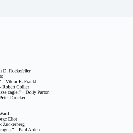
n D. Rockefeller
so
 – Viktor E. Frankl
 Robert Collier
ze żagle.” – Dolly Parton
 Peter Drucker
 Ward
rge Eliot
rk Zuckerberg
 pragną.” – Paul Arden