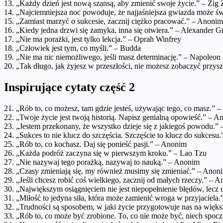
13. „Każdy dzień jest nową szansą, aby zmienić swoje życie.” – Zig 
14. „Najciemniejsza noc powoduje, że najjaśniejsza gwiazda może św
15. „Zamiast marzyć o sukcesie, zacznij ciężko pracować.” – Anonim
16. „Kiedy jedna drzwi się zamyka, inna się otwiera.” – Alexander 
17. „Nie ma porażki, jest tylko lekcja.” – Oprah Winfrey
18. „Człowiek jest tym, co myśli.” – Budda
19. „Nie ma nic niemożliwego, jeśli masz determinację.” – Napoleon
20. „Tak długo, jak żyjesz w przeszłości, nie możesz zobaczyć przys
Inspirujące cytaty część 2
21. „Rób to, co możesz, tam gdzie jesteś, używając tego, co masz.” 
22. „Twoje życie jest twoją historią. Napisz genialną opowieść.” – 
23. „Jestem przekonany, że wszystko dzieje się z jakiegoś powodu.”
24. „Sukces to nie klucz do szczęścia. Szczęście to klucz do sukcesu.
25. „Rób to, co kochasz. Daj się ponieść pasji.” – Anonim
26. „Każda podróż zaczyna się w pierwszym kroku.” – Lao Tzu
27. „Nie nazywaj tego porażką, nazywaj to nauką.” – Anonim
28. „Czasy zmieniają się, my również musimy się zmieniać.” – Anon
29. „Jeśli chcesz robić coś wielkiego, zacznij od małych rzeczy.” – 
30. „Największym osiągnięciem nie jest niepopełnienie błędów, lecz 
31. „Miłość to jedyna siła, która może zamienić wroga w przyjaciela.
32. „Trudności są sposobem, w jaki życie przygotowuje nas na więks
33. „Rób to, co może być zrobione. To, co nie może być, niech spo