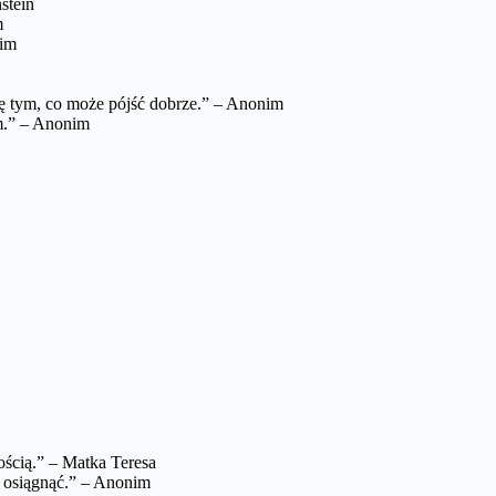
stein
m
nim
 się tym, co może pójść dobrze.” – Anonim
m.” – Anonim
ością.” – Matka Teresa
sz osiągnąć.” – Anonim