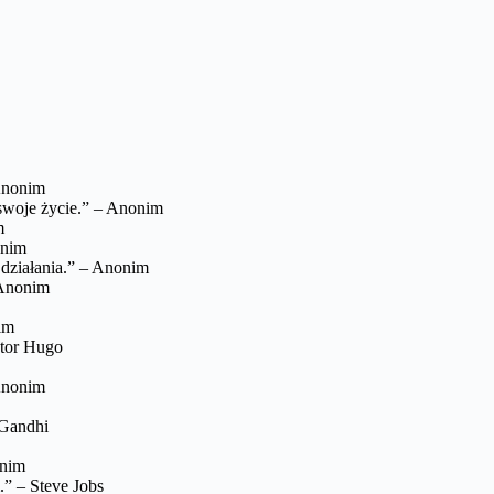
 Anonim
swoje życie.” – Anonim
m
onim
 działania.” – Anonim
 Anonim
im
ictor Hugo
Anonim
 Gandhi
onim
.” – Steve Jobs