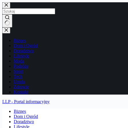
Przejdź
do
treści
Brak
wyników
Biznes
Dom i Ogród
Doradztwo
Lifestyle
Moda
Podróże
Sport
Tech
Uroda
Zdrowie
Kontakt
LLP - Portal informacyjny
Biznes
Dom i Ogród
Doradztwo
Lifestyle