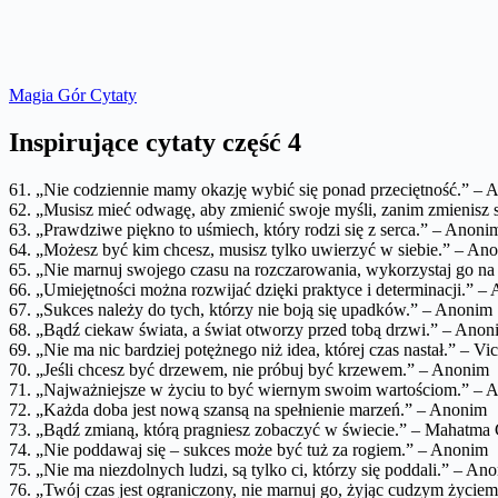
Magia Gór Cytaty
Inspirujące cytaty część 4
61. „Nie codziennie mamy okazję wybić się ponad przeciętność.” –
62. „Musisz mieć odwagę, aby zmienić swoje myśli, zanim zmienisz 
63. „Prawdziwe piękno to uśmiech, który rodzi się z serca.” – Anoni
64. „Możesz być kim chcesz, musisz tylko uwierzyć w siebie.” – An
65. „Nie marnuj swojego czasu na rozczarowania, wykorzystaj go na
66. „Umiejętności można rozwijać dzięki praktyce i determinacji.” –
67. „Sukces należy do tych, którzy nie boją się upadków.” – Anonim
68. „Bądź ciekaw świata, a świat otworzy przed tobą drzwi.” – Anon
69. „Nie ma nic bardziej potężnego niż idea, której czas nastał.” – V
70. „Jeśli chcesz być drzewem, nie próbuj być krzewem.” – Anonim
71. „Najważniejsze w życiu to być wiernym swoim wartościom.” – 
72. „Każda doba jest nową szansą na spełnienie marzeń.” – Anonim
73. „Bądź zmianą, którą pragniesz zobaczyć w świecie.” – Mahatma
74. „Nie poddawaj się – sukces może być tuż za rogiem.” – Anonim
75. „Nie ma niezdolnych ludzi, są tylko ci, którzy się poddali.” – An
76. „Twój czas jest ograniczony, nie marnuj go, żyjąc cudzym życiem