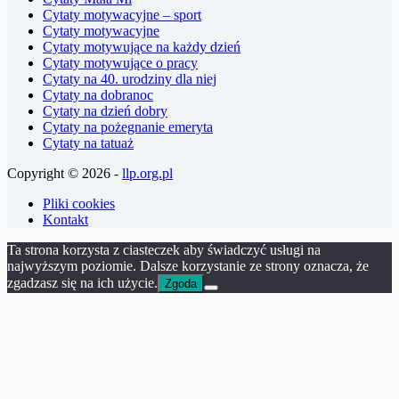
Cytaty motywacyjne – sport
Cytaty motywacyjne
Cytaty motywujące na każdy dzień
Cytaty motywujące o pracy
Cytaty na 40. urodziny dla niej
Cytaty na dobranoc
Cytaty na dzień dobry
Cytaty na pożegnanie emeryta
Cytaty na tatuaż
Copyright © 2026 -
llp.org.pl
Pliki cookies
Kontakt
Ta strona korzysta z ciasteczek aby świadczyć usługi na
najwyższym poziomie. Dalsze korzystanie ze strony oznacza, że
zgadzasz się na ich użycie.
Zgoda