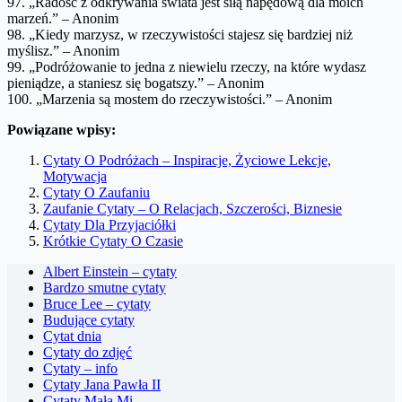
97. „Radość z odkrywania świata jest siłą napędową dla moich
marzeń.” – Anonim
98. „Kiedy marzysz, w rzeczywistości stajesz się bardziej niż
myślisz.” – Anonim
99. „Podróżowanie to jedna z niewielu rzeczy, na które wydasz
pieniądze, a staniesz się bogatszy.” – Anonim
100. „Marzenia są mostem do rzeczywistości.” – Anonim
Powiązane wpisy:
Cytaty O Podróżach – Inspiracje, Życiowe Lekcje,
Motywacja
Cytaty O Zaufaniu
Zaufanie Cytaty – O Relacjach, Szczerości, Biznesie
Cytaty Dla Przyjaciółki
Krótkie Cytaty O Czasie
Albert Einstein – cytaty
Bardzo smutne cytaty
Bruce Lee – cytaty
Budujące cytaty
Cytat dnia
Cytaty do zdjęć
Cytaty – info
Cytaty Jana Pawła II
Cytaty Mała Mi