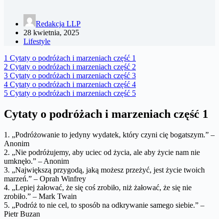
Redakcja LLP
28 kwietnia, 2025
Lifestyle
1
Cytaty o podróżach i marzeniach część 1
2
Cytaty o podróżach i marzeniach część 2
3
Cytaty o podróżach i marzeniach część 3
4
Cytaty o podróżach i marzeniach część 4
5
Cytaty o podróżach i marzeniach część 5
Cytaty o podróżach i marzeniach część 1
1. „Podróżowanie to jedyny wydatek, który czyni cię bogatszym.” –
Anonim
2. „Nie podróżujemy, aby uciec od życia, ale aby życie nam nie
umknęło.” – Anonim
3. „Największą przygodą, jaką możesz przeżyć, jest życie twoich
marzeń.” – Oprah Winfrey
4. „Lepiej żałować, że się coś zrobiło, niż żałować, że się nie
zrobiło.” – Mark Twain
5. „Podróż to nie cel, to sposób na odkrywanie samego siebie.” –
Pietr Buzan