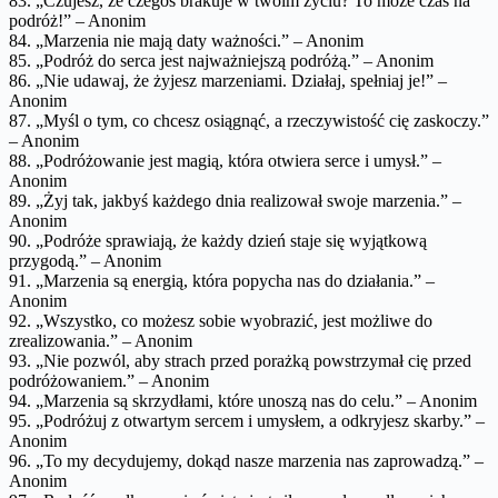
83. „Czujesz, że czegoś brakuje w twoim życiu? To może czas na
podróż!” – Anonim
84. „Marzenia nie mają daty ważności.” – Anonim
85. „Podróż do serca jest najważniejszą podróżą.” – Anonim
86. „Nie udawaj, że żyjesz marzeniami. Działaj, spełniaj je!” –
Anonim
87. „Myśl o tym, co chcesz osiągnąć, a rzeczywistość cię zaskoczy.”
– Anonim
88. „Podróżowanie jest magią, która otwiera serce i umysł.” –
Anonim
89. „Żyj tak, jakbyś każdego dnia realizował swoje marzenia.” –
Anonim
90. „Podróże sprawiają, że każdy dzień staje się wyjątkową
przygodą.” – Anonim
91. „Marzenia są energią, która popycha nas do działania.” –
Anonim
92. „Wszystko, co możesz sobie wyobrazić, jest możliwe do
zrealizowania.” – Anonim
93. „Nie pozwól, aby strach przed porażką powstrzymał cię przed
podróżowaniem.” – Anonim
94. „Marzenia są skrzydłami, które unoszą nas do celu.” – Anonim
95. „Podróżuj z otwartym sercem i umysłem, a odkryjesz skarby.” –
Anonim
96. „To my decydujemy, dokąd nasze marzenia nas zaprowadzą.” –
Anonim