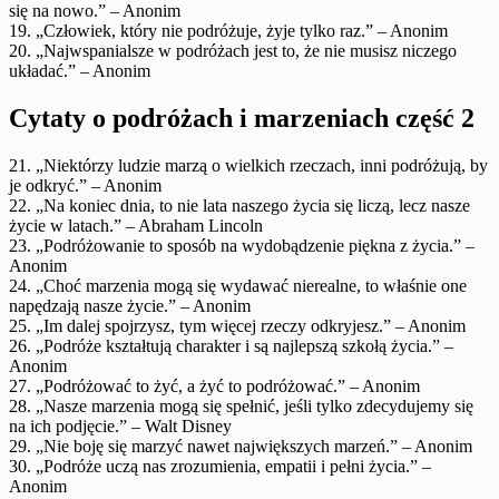
się na nowo.” – Anonim
19. „Człowiek, który nie podróżuje, żyje tylko raz.” – Anonim
20. „Najwspanialsze w podróżach jest to, że nie musisz niczego
układać.” – Anonim
Cytaty o podróżach i marzeniach część 2
21. „Niektórzy ludzie marzą o wielkich rzeczach, inni podróżują, by
je odkryć.” – Anonim
22. „Na koniec dnia, to nie lata naszego życia się liczą, lecz nasze
życie w latach.” – Abraham Lincoln
23. „Podróżowanie to sposób na wydobądzenie piękna z życia.” –
Anonim
24. „Choć marzenia mogą się wydawać nierealne, to właśnie one
napędzają nasze życie.” – Anonim
25. „Im dalej spojrzysz, tym więcej rzeczy odkryjesz.” – Anonim
26. „Podróże kształtują charakter i są najlepszą szkołą życia.” –
Anonim
27. „Podróżować to żyć, a żyć to podróżować.” – Anonim
28. „Nasze marzenia mogą się spełnić, jeśli tylko zdecydujemy się
na ich podjęcie.” – Walt Disney
29. „Nie boję się marzyć nawet największych marzeń.” – Anonim
30. „Podróże uczą nas zrozumienia, empatii i pełni życia.” –
Anonim