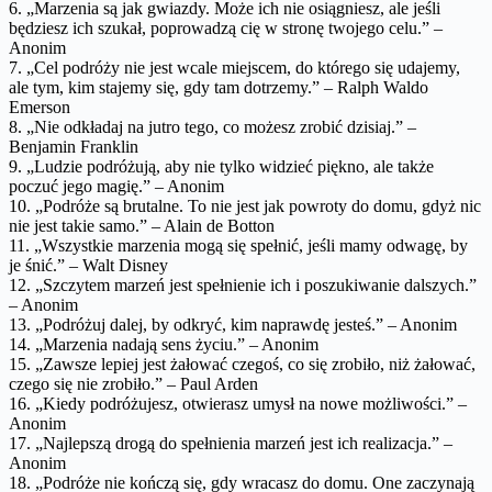
6. „Marzenia są jak gwiazdy. Może ich nie osiągniesz, ale jeśli
będziesz ich szukał, poprowadzą cię w stronę twojego celu.” –
Anonim
7. „Cel podróży nie jest wcale miejscem, do którego się udajemy,
ale tym, kim stajemy się, gdy tam dotrzemy.” – Ralph Waldo
Emerson
8. „Nie odkładaj na jutro tego, co możesz zrobić dzisiaj.” –
Benjamin Franklin
9. „Ludzie podróżują, aby nie tylko widzieć piękno, ale także
poczuć jego magię.” – Anonim
10. „Podróże są brutalne. To nie jest jak powroty do domu, gdyż nic
nie jest takie samo.” – Alain de Botton
11. „Wszystkie marzenia mogą się spełnić, jeśli mamy odwagę, by
je śnić.” – Walt Disney
12. „Szczytem marzeń jest spełnienie ich i poszukiwanie dalszych.”
– Anonim
13. „Podróżuj dalej, by odkryć, kim naprawdę jesteś.” – Anonim
14. „Marzenia nadają sens życiu.” – Anonim
15. „Zawsze lepiej jest żałować czegoś, co się zrobiło, niż żałować,
czego się nie zrobiło.” – Paul Arden
16. „Kiedy podróżujesz, otwierasz umysł na nowe możliwości.” –
Anonim
17. „Najlepszą drogą do spełnienia marzeń jest ich realizacja.” –
Anonim
18. „Podróże nie kończą się, gdy wracasz do domu. One zaczynają