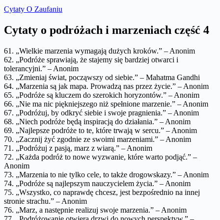
Cytaty O Zaufaniu
Cytaty o podróżach i marzeniach część 4
61. „Wielkie marzenia wymagają dużych kroków.” – Anonim
62. „Podróże sprawiają, że stajemy się bardziej otwarci i
tolerancyjni.” – Anonim
63. „Zmieniaj świat, począwszy od siebie.” – Mahatma Gandhi
64. „Marzenia są jak mapa. Prowadzą nas przez życie.” – Anonim
65. „Podróże są kluczem do szerokich horyzontów.” – Anonim
66. „Nie ma nic piękniejszego niż spełnione marzenie.” – Anonim
67. „Podróżuj, by odkryć siebie i swoje pragnienia.” – Anonim
68. „Niech podróże będą inspiracją do działania.” – Anonim
69. „Najlepsze podróże to te, które trwają w sercu.” – Anonim
70. „Zacznij żyć zgodnie ze swoimi marzeniami.” – Anonim
71. „Podróżuj z pasją, marz z wiarą.” – Anonim
72. „Każda podróż to nowe wyzwanie, które warto podjąć.” –
Anonim
73. „Marzenia to nie tylko cele, to także drogowskazy.” – Anonim
74. „Podróże są najlepszym nauczycielem życia.” – Anonim
75. „Wszystko, co naprawdę chcesz, jest bezpośrednio na innej
stronie strachu.” – Anonim
76. „Marz, a następnie realizuj swoje marzenia.” – Anonim
77. „Podróżowanie otwiera drzwi do nowych perspektyw.” –