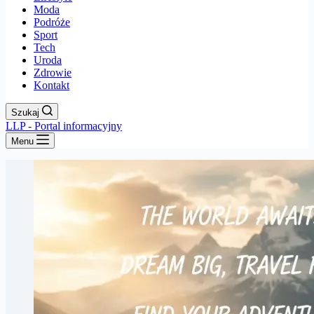
Moda
Podróże
Sport
Tech
Uroda
Zdrowie
Kontakt
Szukaj
LLP - Portal informacyjny
Menu