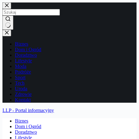
Przejdź
do
treści
Brak
wyników
Biznes
Dom i Ogród
Doradztwo
Lifestyle
Moda
Podróże
Sport
Tech
Uroda
Zdrowie
Kontakt
LLP - Portal informacyjny
Biznes
Dom i Ogród
Doradztwo
Lifestyle