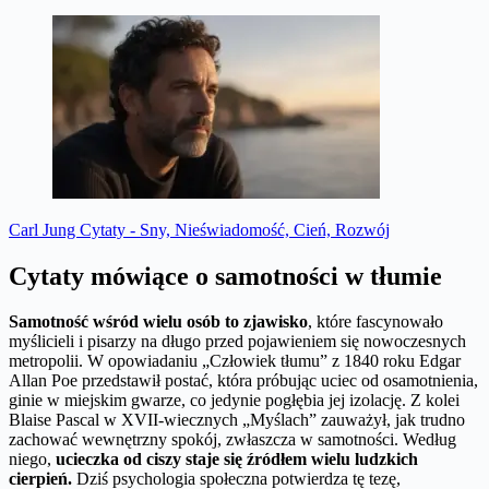
Carl Jung Cytaty - Sny, Nieświadomość, Cień, Rozwój
Cytaty mówiące o samotności w tłumie
Samotność wśród wielu osób to zjawisko
, które fascynowało
myślicieli i pisarzy na długo przed pojawieniem się nowoczesnych
metropolii. W opowiadaniu „Człowiek tłumu” z 1840 roku Edgar
Allan Poe przedstawił postać, która próbując uciec od osamotnienia,
ginie w miejskim gwarze, co jedynie pogłębia jej izolację. Z kolei
Blaise Pascal w XVII-wiecznych „Myślach” zauważył, jak trudno
zachować wewnętrzny spokój, zwłaszcza w samotności. Według
niego,
ucieczka od ciszy staje się źródłem wielu ludzkich
cierpień.
Dziś psychologia społeczna potwierdza tę tezę,