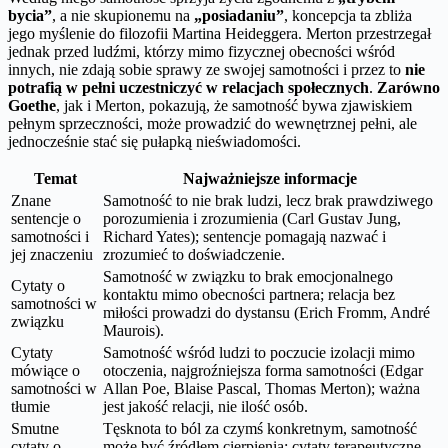
bycia”
, a nie skupionemu na
„posiadaniu”
, koncepcja ta zbliża
jego myślenie do filozofii Martina Heideggera. Merton przestrzegał
jednak przed ludźmi, którzy mimo fizycznej obecności wśród
innych, nie zdają sobie sprawy ze swojej samotności i przez to
nie
potrafią w pełni uczestniczyć w relacjach społecznych
.
Zarówno
Goethe
, jak i Merton, pokazują, że samotność bywa zjawiskiem
pełnym sprzeczności, może prowadzić do wewnętrznej pełni, ale
jednocześnie stać się pułapką nieświadomości.
Temat
Najważniejsze informacje
Znane
Samotność to nie brak ludzi, lecz brak prawdziwego
sentencje o
porozumienia i zrozumienia (Carl Gustav Jung,
samotności i
Richard Yates); sentencje pomagają nazwać i
jej znaczeniu
zrozumieć to doświadczenie.
Samotność w związku to brak emocjonalnego
Cytaty o
kontaktu mimo obecności partnera; relacja bez
samotności w
miłości prowadzi do dystansu (Erich Fromm, André
związku
Maurois).
Cytaty
Samotność wśród ludzi to poczucie izolacji mimo
mówiące o
otoczenia, najgroźniejsza forma samotności (Edgar
samotności w
Allan Poe, Blaise Pascal, Thomas Merton); ważna
tłumie
jest jakość relacji, nie ilość osób.
Smutne
Tęsknota to ból za czymś konkretnym, samotność
cytaty o
może być źródłem cierpienia; cytaty terapeutyczne