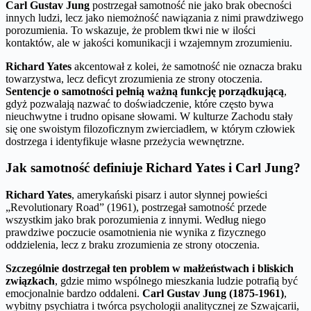
Carl Gustav Jung
postrzegał samotność nie jako brak obecności
innych ludzi, lecz jako niemożność nawiązania z nimi prawdziwego
porozumienia. To wskazuje, że problem tkwi nie w ilości
kontaktów, ale w jakości komunikacji i wzajemnym zrozumieniu.
Richard Yates
akcentował z kolei, że samotność nie oznacza braku
towarzystwa, lecz deficyt zrozumienia ze strony otoczenia.
Sentencje o samotności pełnią ważną funkcję porządkującą
,
gdyż pozwalają nazwać to doświadczenie, które często bywa
nieuchwytne i trudno opisane słowami. W kulturze Zachodu stały
się one swoistym filozoficznym zwierciadłem, w którym człowiek
dostrzega i identyfikuje własne przeżycia wewnętrzne.
Jak samotność definiuje Richard Yates i Carl Jung?
Richard Yates
, amerykański pisarz i autor słynnej powieści
„Revolutionary Road” (1961), postrzegał samotność przede
wszystkim jako brak porozumienia z innymi. Według niego
prawdziwe poczucie osamotnienia nie wynika z fizycznego
oddzielenia, lecz z braku zrozumienia ze strony otoczenia.
Szczególnie dostrzegał ten problem w małżeństwach i bliskich
związkach
, gdzie mimo wspólnego mieszkania ludzie potrafią być
emocjonalnie bardzo oddaleni.
Carl Gustav Jung (1875-1961)
,
wybitny psychiatra i twórca psychologii analitycznej ze Szwajcarii,