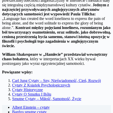
powszechnej obecności angielszczyzny w internecie i mediach stały
się integralną częścią międzynarodowej kultury cytatów.
Jednym z
najczęściej przywoływanych anglojęzycznych aforyzmów
dotyczących samotności jest wypowiedź Paula Tillicha:
„Language has created the word loneliness to express the pain of
being alone, and the word solitude to express the glory of being
alone.”.
Kontrast między pojęciami
loneliness
, rozumianym jako
ból towarzyszący osamotnieniu, oraz
solitude
, jako dobrowolną,
cenioną przestrzenią bycia samemu, stanowi istotną opozycję w
filozofii i psychologii tego zagadnienia w anglojęzycznym
świecie.
William Shakespeare w „Hamlecie” przedstawiał wewnętrzny
chaos bohatera
, który w interpretacjach XX wieku bywał
postrzegany jako wyraz egzystencjalnej samotności.
Powiązane wpisy:
Carl Jung Cytaty – Sny, Nieświadomość, Cień, Rozwój
Cytaty Z Książek Psychologicznych
Cytaty Historyczne
Cytaty O Smutku I Bólu
Smutne Cytaty – Miłość, Samotność, Życie
Albert Einstein – cytaty
Bardzo smutne cytaty