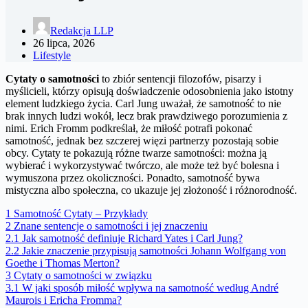
Redakcja LLP
26 lipca, 2026
Lifestyle
Cytaty o samotności
to zbiór sentencji filozofów, pisarzy i
myślicieli, którzy opisują doświadczenie odosobnienia jako istotny
element ludzkiego życia. Carl Jung uważał, że samotność to nie
brak innych ludzi wokół, lecz brak prawdziwego porozumienia z
nimi. Erich Fromm podkreślał, że miłość potrafi pokonać
samotność, jednak bez szczerej więzi partnerzy pozostają sobie
obcy. Cytaty te pokazują różne twarze samotności: można ją
wybierać i wykorzystywać twórczo, ale może też być bolesna i
wymuszona przez okoliczności. Ponadto, samotność bywa
mistyczna albo społeczna, co ukazuje jej złożoność i różnorodność.
1
Samotność Cytaty – Przykłady
2
Znane sentencje o samotności i jej znaczeniu
2.1
Jak samotność definiuje Richard Yates i Carl Jung?
2.2
Jakie znaczenie przypisują samotności Johann Wolfgang von
Goethe i Thomas Merton?
3
Cytaty o samotności w związku
3.1
W jaki sposób miłość wpływa na samotność według André
Maurois i Ericha Fromma?