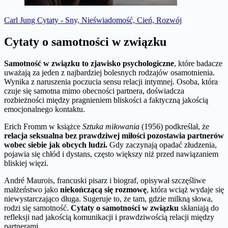
Carl Jung Cytaty - Sny, Nieświadomość, Cień, Rozwój
Cytaty o samotności w związku
Samotność w związku to zjawisko psychologiczne
, które badacze
uważają za jeden z najbardziej bolesnych rodzajów osamotnienia.
Wynika z naruszenia poczucia sensu relacji intymnej. Osoba, która
czuje się samotna mimo obecności partnera, doświadcza
rozbieżności między pragnieniem bliskości a faktyczną jakością
emocjonalnego kontaktu.
Erich Fromm w książce
Sztuka miłowania
(1956) podkreślał, że
relacja seksualna bez prawdziwej miłości pozostawia partnerów
wobec siebie jak obcych ludzi.
Gdy zaczynają opadać złudzenia,
pojawia się chłód i dystans, często większy niż przed nawiązaniem
bliskiej więzi.
André Maurois, francuski pisarz i biograf, opisywał szczęśliwe
małżeństwo jako
niekończącą się rozmowę
, która wciąż wydaje się
niewystarczająco długa. Sugeruje to, że tam, gdzie milkną słowa,
rodzi się samotność.
Cytaty o samotności w związku
skłaniają do
refleksji nad jakością komunikacji i prawdziwością relacji między
partnerami.