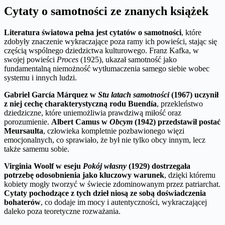
Cytaty o samotności ze znanych książek
Literatura światowa pełna jest cytatów o samotności
, które
zdobyły znaczenie wykraczające poza ramy ich powieści, stając się
częścią wspólnego dziedzictwa kulturowego. Franz Kafka, w
swojej powieści
Proces
(1925), ukazał samotność jako
fundamentalną niemożność wytłumaczenia samego siebie wobec
systemu i innych ludzi.
Gabriel García Márquez w
Stu latach samotności
(1967) uczynił
z niej cechę charakterystyczną rodu Buendía
, przekleństwo
dziedziczne, które uniemożliwia prawdziwą miłość oraz
porozumienie.
Albert Camus w
Obcym
(1942) przedstawił postać
Meursaulta
, człowieka kompletnie pozbawionego więzi
emocjonalnych, co sprawiało, że był nie tylko obcy innym, lecz
także samemu sobie.
Virginia Woolf w eseju
Pokój własny
(1929) dostrzegała
potrzebę odosobnienia jako kluczowy warunek
, dzięki któremu
kobiety mogły tworzyć w świecie zdominowanym przez patriarchat.
Cytaty pochodzące z tych dzieł niosą ze sobą doświadczenia
bohaterów
, co dodaje im mocy i autentyczności, wykraczającej
daleko poza teoretyczne rozważania.