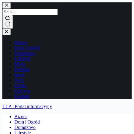
Przejdź
do
treści
Brak
wyników
Biznes
Dom i Ogród
Doradztwo
Lifestyle
Moda
Podróże
Sport
Tech
Uroda
Zdrowie
Kontakt
LLP - Portal informacyjny
Biznes
Dom i Ogród
Doradztwo
Lifestyle