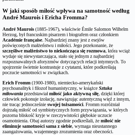
W jaki sposób miłość wpływa na samotność według
André Maurois i Ericha Fromma?
André Maurois
(1885-1967), właściwie Émile Salomon Wilhelm
Herzog, był francuskim pisarzem i biografem oraz członkiem
Académie française
. Najbardziej znany jest z esejów
poświęconych małżeństwu i miłości. Jego przekonanie, że
szczęśliwe małżeństwo to niekończąca się rozmowa
, która wciąż
wydaje się niewystarczająca, stało się jednym z najbardziej
rozpoznawalnych aforyzmów dotyczących relacji intymnych. To
spojrzenie świetnie kontrastuje z cytatami, które podkreślają
poczucie samotności w związkach.
Erich Fromm
(1900-1980), niemiecko-amerykański
psychoanalityk i filozof humanistyczny, w książce
Sztuka
miłowania
przedstawiał
miłość jako aktywną siłę
, dzięki której
człowiek pokonuje izolację, nawiązując autentyczną więź z innym,
nie tracąc jednocześnie
swojej tożsamości
. Fromm rozróżniał
dojrzałą miłość od symbiotycznych form przywiązania, w których
pozorna bliskość kryje w rzeczywistości głębokie uczucie
osamotnienia. Obaj autorzy zgodnie podkreślali, że
miłość nie
eliminuje samotności sama z siebie
, wymaga nieustannego
zaangażowania, wzajemnego zrozumienia oraz obecności.