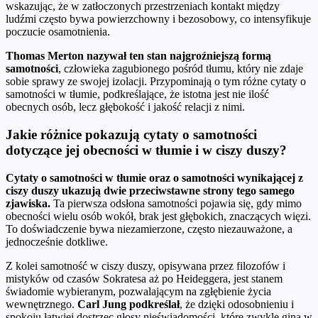
wskazując, że w zatłoczonych przestrzeniach kontakt między
ludźmi często bywa powierzchowny i bezosobowy, co intensyfikuje
poczucie osamotnienia.
Thomas Merton nazywał ten stan najgroźniejszą formą
samotności
, człowieka zagubionego pośród tłumu, który nie zdaje
sobie sprawy ze swojej izolacji. Przypominają o tym różne cytaty o
samotności w tłumie, podkreślające, że istotna jest nie ilość
obecnych osób, lecz głębokość i jakość relacji z nimi.
Jakie różnice pokazują cytaty o samotności
dotyczące jej obecności w tłumie i w ciszy duszy?
Cytaty o samotności w tłumie oraz o samotności wynikającej z
ciszy duszy ukazują dwie przeciwstawne strony tego samego
zjawiska.
Ta pierwsza odsłona samotności pojawia się, gdy mimo
obecności wielu osób wokół, brak jest głębokich, znaczących więzi.
To doświadczenie bywa niezamierzone, często niezauważone, a
jednocześnie dotkliwe.
Z kolei samotność w ciszy duszy, opisywana przez filozofów i
mistyków od czasów Sokratesa aż po Heideggera, jest stanem
świadomie wybieranym, pozwalającym na zgłębienie życia
wewnętrznego.
Carl Jung podkreślał
, że dzięki odosobnieniu i
spokoju łatwiej dostrzec głosy nieświadomości, które zwykle giną w