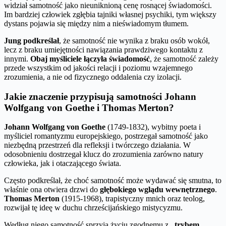
widział samotność jako nieuniknioną cenę rosnącej świadomości.
Im bardziej człowiek zgłębia tajniki własnej psychiki, tym większy
dystans pojawia się między nim a nieświadomym tłumem.
Jung podkreślał
, że samotność nie wynika z braku osób wokół,
lecz z braku umiejętności nawiązania prawdziwego kontaktu z
innymi.
Obaj myśliciele łączyła świadomość
, że samotność zależy
przede wszystkim od jakości relacji i poziomu wzajemnego
zrozumienia, a nie od fizycznego oddalenia czy izolacji.
Jakie znaczenie przypisują samotności Johann
Wolfgang von Goethe i Thomas Merton?
Johann Wolfgang von Goethe
(1749-1832), wybitny poeta i
myśliciel romantyzmu europejskiego, postrzegał samotność jako
niezbędną przestrzeń dla refleksji i twórczego działania. W
odosobnieniu dostrzegał klucz do zrozumienia zarówno natury
człowieka, jak i otaczającego świata.
Często podkreślał, że choć samotność może wydawać się smutna, to
właśnie ona otwiera drzwi do
głębokiego wglądu wewnętrznego
.
Thomas Merton
(1915-1968), trapistyczny mnich oraz teolog,
rozwijał tę ideę w duchu chrześcijańskiego mistycyzmu.
Według niego samotność sprzyja życiu zgodnemu z
„trybem