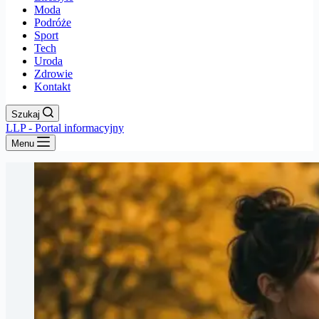
Moda
Podróże
Sport
Tech
Uroda
Zdrowie
Kontakt
Szukaj
LLP - Portal informacyjny
Menu