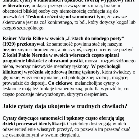
w literaturze
, oddając przeżycia związane z utratą, brakiem
obecności bliskiej osoby czy niemożnością cofnięcia się do
przeszłości.
Tęsknota różni się od samotności tym
, że zawsze
skierowana jest na coś konkretnego, to ból, który dotyczy kogoś lub
czegoś szczególnego.
Rainer Maria Rilke w swoich „Listach do młodego poety”
(1929) przekonywał
, że samotność powinna stać się naszym
bezpiecznym schronieniem, a nie czymś, czego chcemy się pozbyć.
Z kolei Pablo Neruda w swoich wierszach często splatał
pragnienie bliskości z obrazami pustki
, morza i rozgwieżdżonego
nieba, tworząc niezwykłe metafory tęsknoty.
W psychologii
klinicznej wyróżnia się zdrową formę tęsknoty
, która świadczy o
głębokiej więzi emocjonalnej, od patologicznej izolacji, mogącej
prowadzić do depresji.
Co ciekawe
, melancholijne cytaty o
tęsknocie mają też funkcję terapeutyczną, potrafią wyrazić to, co
często pozostaje niewyrażonym, skrytym cierpieniem.
Jakie cytaty dają ukojenie w trudnych chwilach?
Cytaty dotyczące samotności i tęsknoty często oferują ulgę
dzięki procesowi identyfikacji.
Czytelnicy dostrzegają w nich
odzwierciedlenie własnych przeżyć, co pozwala im przestać czuć
się osamotnionymi w swoim cierpieniu.