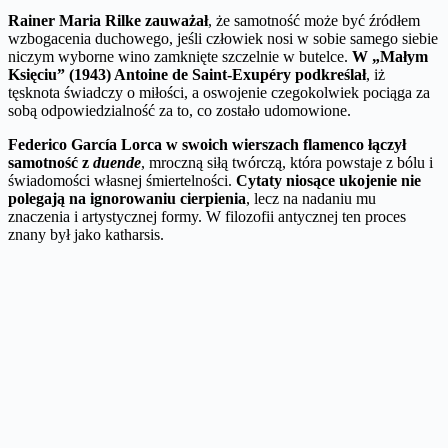
Rainer Maria Rilke zauważał
, że samotność może być źródłem
wzbogacenia duchowego, jeśli człowiek nosi w sobie samego siebie
niczym wyborne wino zamknięte szczelnie w butelce.
W „Małym
Księciu” (1943) Antoine de Saint-Exupéry podkreślał
, iż
tęsknota świadczy o miłości, a oswojenie czegokolwiek pociąga za
sobą odpowiedzialność za to, co zostało udomowione.
Federico García Lorca w swoich wierszach flamenco łączył
samotność z
duende
, mroczną siłą twórczą, która powstaje z bólu i
świadomości własnej śmiertelności.
Cytaty niosące ukojenie nie
polegają na ignorowaniu cierpienia
, lecz na nadaniu mu
znaczenia i artystycznej formy. W filozofii antycznej ten proces
znany był jako katharsis.