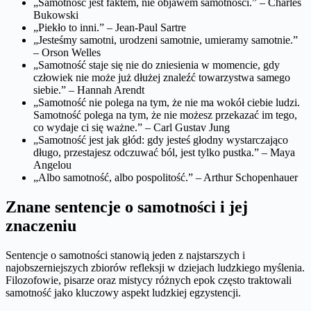
„Samotność jest faktem, nie objawem samotności.” – Charles
Bukowski
„Piekło to inni.” – Jean-Paul Sartre
„Jesteśmy samotni, urodzeni samotnie, umieramy samotnie.”
– Orson Welles
„Samotność staje się nie do zniesienia w momencie, gdy
człowiek nie może już dłużej znaleźć towarzystwa samego
siebie.” – Hannah Arendt
„Samotność nie polega na tym, że nie ma wokół ciebie ludzi.
Samotność polega na tym, że nie możesz przekazać im tego,
co wydaje ci się ważne.” – Carl Gustav Jung
„Samotność jest jak głód: gdy jesteś głodny wystarczająco
długo, przestajesz odczuwać ból, jest tylko pustka.” – Maya
Angelou
„Albo samotność, albo pospolitość.” – Arthur Schopenhauer
Znane sentencje o samotności i jej
znaczeniu
Sentencje o samotności stanowią jeden z najstarszych i
najobszerniejszych zbiorów refleksji w dziejach ludzkiego myślenia.
Filozofowie, pisarze oraz mistycy różnych epok często traktowali
samotność jako kluczowy aspekt ludzkiej egzystencji.