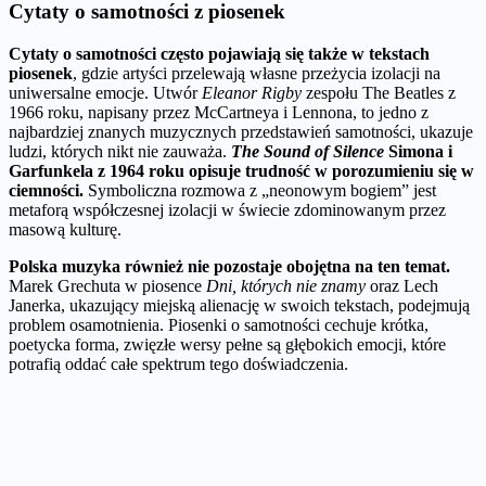
Cytaty o samotności z piosenek
Cytaty o samotności często pojawiają się także w tekstach
piosenek
, gdzie artyści przelewają własne przeżycia izolacji na
uniwersalne emocje. Utwór
Eleanor Rigby
zespołu The Beatles z
1966 roku, napisany przez McCartneya i Lennona, to jedno z
najbardziej znanych muzycznych przedstawień samotności, ukazuje
ludzi, których nikt nie zauważa.
The Sound of Silence
Simona i
Garfunkela z 1964 roku opisuje trudność w porozumieniu się w
ciemności.
Symboliczna rozmowa z „neonowym bogiem” jest
metaforą współczesnej izolacji w świecie zdominowanym przez
masową kulturę.
Polska muzyka również nie pozostaje obojętna na ten temat.
Marek Grechuta w piosence
Dni, których nie znamy
oraz Lech
Janerka, ukazujący miejską alienację w swoich tekstach, podejmują
problem osamotnienia. Piosenki o samotności cechuje krótka,
poetycka forma, zwięzłe wersy pełne są głębokich emocji, które
potrafią oddać całe spektrum tego doświadczenia.