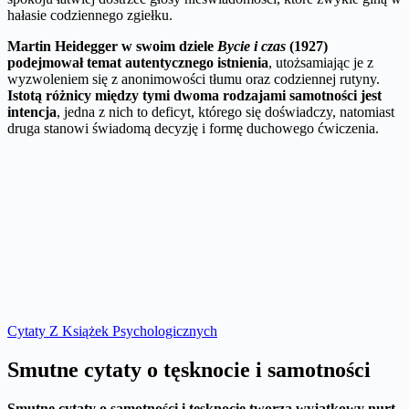
hałasie codziennego zgiełku.
Martin Heidegger w swoim dziele
Bycie i czas
(1927)
podejmował temat autentycznego istnienia
, utożsamiając je z
wyzwoleniem się z anonimowości tłumu oraz codziennej rutyny.
Istotą różnicy między tymi dwoma rodzajami samotności jest
intencja
, jedna z nich to deficyt, którego się doświadczy, natomiast
druga stanowi świadomą decyzję i formę duchowego ćwiczenia.
Cytaty Z Książek Psychologicznych
Smutne cytaty o tęsknocie i samotności
Smutne cytaty o samotności i tęsknocie tworzą wyjątkowy nurt