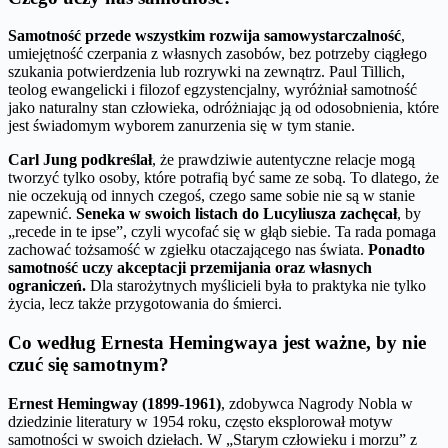
Samotność przede wszystkim rozwija samowystarczalność
,
umiejętność czerpania z własnych zasobów, bez potrzeby ciągłego
szukania potwierdzenia lub rozrywki na zewnątrz. Paul Tillich,
teolog ewangelicki i filozof egzystencjalny, wyróżniał samotność
jako naturalny stan człowieka, odróżniając ją od odosobnienia, które
jest świadomym wyborem zanurzenia się w tym stanie.
Carl Jung podkreślał
, że prawdziwie autentyczne relacje mogą
tworzyć tylko osoby, które potrafią być same ze sobą. To dlatego, że
nie oczekują od innych czegoś, czego same sobie nie są w stanie
zapewnić.
Seneka w swoich listach do Lucyliusza zachęcał
, by
„recede in te ipse”, czyli wycofać się w głąb siebie. Ta rada pomaga
zachować tożsamość w zgiełku otaczającego nas świata.
Ponadto
samotność uczy akceptacji przemijania oraz własnych
ograniczeń.
Dla starożytnych myślicieli była to praktyka nie tylko
życia, lecz także przygotowania do śmierci.
Co według Ernesta Hemingwaya jest ważne, by nie
czuć się samotnym?
Ernest Hemingway (1899-1961)
, zdobywca Nagrody Nobla w
dziedzinie literatury w 1954 roku, często eksplorował motyw
samotności w swoich dziełach. W „Starym człowieku i morzu” z