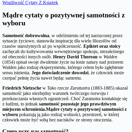
Wrażliwość Cytaty Z Książek
Mądre cytaty o pozytywnej samotności z
wyboru
Samotność dobrowolna
, w odróżnieniu od tej narzuconej przez
sytuacje życiowe, stanowiła inspirację dla wielu filozofów od
czasów starożytnych aż po współczesność.
Epiktet oraz stoicy
zachęcali do kultywowania wewnętrznego spokoju, niezależnego
od obecności innych osób.
Henry David Thoreau
w
Walden
(1854) opisał swoje dwuletnie życie na łonie natury nad jeziorem
Walden jako rodzaj eksperymentu, którego celem było zgłębienie
sensu istnienia.
Jego doświadczenie dowodzi
, że człowiek może
czerpać pełnię życia nawet będąc samemu.
Friedrich Nietzsche
w
Tako rzecze Zaratustra
(1883-1885) ukazał
samotność jako niezbędny warunek twórczego rozwoju i
przekraczania własnych ograniczeń. Choć Zaratustra kontaktuje się
z ludźmi, to jednak
samotność pozostaje jego prawdziwym
miejscem schronienia.
Mądre cytaty o pozytywnej samotności z
wyboru
pokazują ją jako rodzaj wolności, przestrzeń, w której
człowiek może być sobą bez nacisków ze strony otoczenia.
Czego uczy nas samotność?