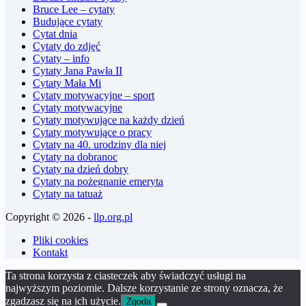
Bruce Lee – cytaty
Budujące cytaty
Cytat dnia
Cytaty do zdjęć
Cytaty – info
Cytaty Jana Pawła II
Cytaty Mała Mi
Cytaty motywacyjne – sport
Cytaty motywacyjne
Cytaty motywujące na każdy dzień
Cytaty motywujące o pracy
Cytaty na 40. urodziny dla niej
Cytaty na dobranoc
Cytaty na dzień dobry
Cytaty na pożegnanie emeryta
Cytaty na tatuaż
Copyright © 2026 -
llp.org.pl
Pliki cookies
Kontakt
Ta strona korzysta z ciasteczek aby świadczyć usługi na
najwyższym poziomie. Dalsze korzystanie ze strony oznacza, że
zgadzasz się na ich użycie.
Zgoda