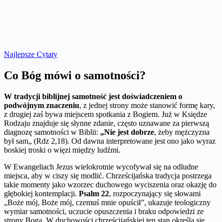
Najlepsze Cytaty
Co Bóg mówi o samotności?
W tradycji biblijnej samotność jest doświadczeniem o
podwójnym znaczeniu
, z jednej strony może stanowić formę kary,
z drugiej zaś bywa miejscem spotkania z Bogiem. Już w Księdze
Rodzaju znajduje się słynne zdanie, często uznawane za pierwszą
diagnozę samotności w Biblii:
„Nie jest dobrze
, żeby mężczyzna
był sam„ (Rdz 2,18). Od dawna interpretowane jest ono jako wyraz
boskiej troski o więzi między ludźmi.
W Ewangeliach Jezus wielokrotnie wycofywał się na odludne
miejsca, aby w ciszy się modlić. Chrześcijańska tradycja postrzega
takie momenty jako wzorzec duchowego wyciszenia oraz okazję do
głębokiej kontemplacji.
Psalm 22
, rozpoczynający się słowami
„Boże mój, Boże mój, czemuś mnie opuścił”, ukazuje teologiczny
wymiar samotności, uczucie opuszczenia i braku odpowiedzi ze
strony Boga. W duchowości chrześcijańskiej ten stan określa się