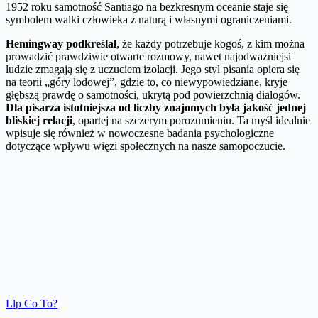
1952 roku samotność Santiago na bezkresnym oceanie staje się
symbolem walki człowieka z naturą i własnymi ograniczeniami.
Hemingway podkreślał
, że każdy potrzebuje kogoś, z kim można
prowadzić prawdziwie otwarte rozmowy, nawet najodważniejsi
ludzie zmagają się z uczuciem izolacji. Jego styl pisania opiera się
na teorii „góry lodowej”, gdzie to, co niewypowiedziane, kryje
głębszą prawdę o samotności, ukrytą pod powierzchnią dialogów.
Dla pisarza istotniejsza od liczby znajomych była jakość jednej
bliskiej relacji
, opartej na szczerym porozumieniu. Ta myśl idealnie
wpisuje się również w nowoczesne badania psychologiczne
dotyczące wpływu więzi społecznych na nasze samopoczucie.
Llp Co To?