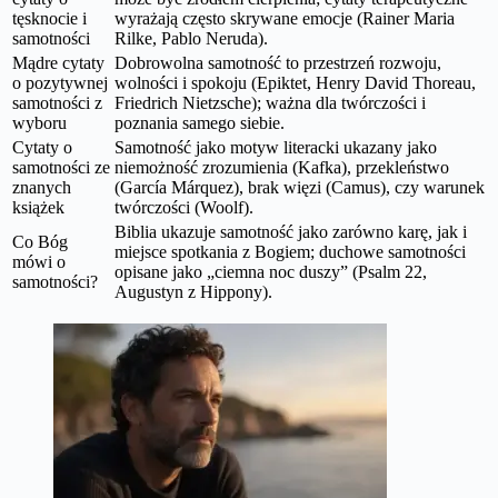
tęsknocie i
wyrażają często skrywane emocje (Rainer Maria
samotności
Rilke, Pablo Neruda).
Mądre cytaty
Dobrowolna samotność to przestrzeń rozwoju,
o pozytywnej
wolności i spokoju (Epiktet, Henry David Thoreau,
samotności z
Friedrich Nietzsche); ważna dla twórczości i
wyboru
poznania samego siebie.
Cytaty o
Samotność jako motyw literacki ukazany jako
samotności ze
niemożność zrozumienia (Kafka), przekleństwo
znanych
(García Márquez), brak więzi (Camus), czy warunek
książek
twórczości (Woolf).
Biblia ukazuje samotność jako zarówno karę, jak i
Co Bóg
miejsce spotkania z Bogiem; duchowe samotności
mówi o
opisane jako „ciemna noc duszy” (Psalm 22,
samotności?
Augustyn z Hippony).