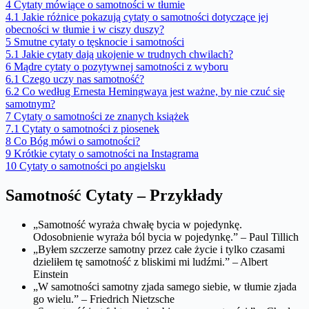
4
Cytaty mówiące o samotności w tłumie
4.1
Jakie różnice pokazują cytaty o samotności dotyczące jej
obecności w tłumie i w ciszy duszy?
5
Smutne cytaty o tęsknocie i samotności
5.1
Jakie cytaty dają ukojenie w trudnych chwilach?
6
Mądre cytaty o pozytywnej samotności z wyboru
6.1
Czego uczy nas samotność?
6.2
Co według Ernesta Hemingwaya jest ważne, by nie czuć się
samotnym?
7
Cytaty o samotności ze znanych książek
7.1
Cytaty o samotności z piosenek
8
Co Bóg mówi o samotności?
9
Krótkie cytaty o samotności na Instagrama
10
Cytaty o samotności po angielsku
Samotność Cytaty – Przykłady
„Samotność wyraża chwałę bycia w pojedynkę.
Odosobnienie wyraża ból bycia w pojedynkę.” – Paul Tillich
„Byłem szczerze samotny przez całe życie i tylko czasami
dzieliłem tę samotność z bliskimi mi ludźmi.” – Albert
Einstein
„W samotności samotny zjada samego siebie, w tłumie zjada
go wielu.” – Friedrich Nietzsche