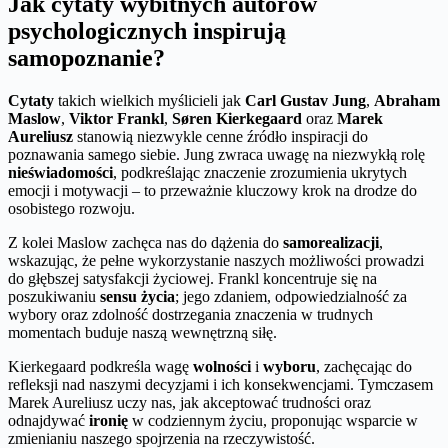
Jak cytaty wybitnych autorów
psychologicznych inspirują
samopoznanie?
Cytaty
takich wielkich myślicieli jak
Carl Gustav Jung
,
Abraham
Maslow
,
Viktor Frankl
,
Søren Kierkegaard
oraz
Marek
Aureliusz
stanowią niezwykle cenne źródło inspiracji do
poznawania samego siebie. Jung zwraca uwagę na niezwykłą rolę
nieświadomości
, podkreślając znaczenie zrozumienia ukrytych
emocji i motywacji – to przeważnie kluczowy krok na drodze do
osobistego rozwoju.
Z kolei Maslow zachęca nas do dążenia do
samorealizacji
,
wskazując, że pełne wykorzystanie naszych możliwości prowadzi
do głębszej satysfakcji życiowej. Frankl koncentruje się na
poszukiwaniu
sensu życia
; jego zdaniem, odpowiedzialność za
wybory oraz zdolność dostrzegania znaczenia w trudnych
momentach buduje naszą wewnętrzną siłę.
Kierkegaard podkreśla wagę
wolności
i
wyboru
, zachęcając do
refleksji nad naszymi decyzjami i ich konsekwencjami. Tymczasem
Marek Aureliusz uczy nas, jak akceptować trudności oraz
odnajdywać
ironię
w codziennym życiu, proponując wsparcie w
zmienianiu naszego spojrzenia na rzeczywistość.