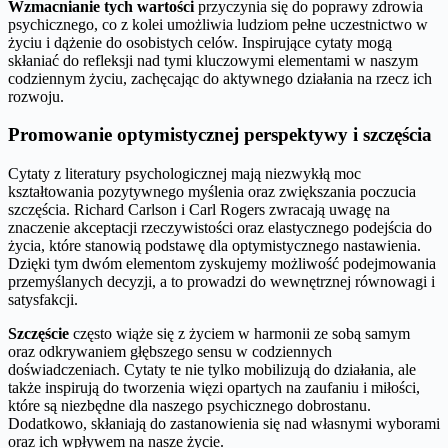
Wzmacnianie tych wartości
przyczynia się do poprawy zdrowia
psychicznego, co z kolei umożliwia ludziom pełne uczestnictwo w
życiu i dążenie do osobistych celów. Inspirujące cytaty mogą
skłaniać do refleksji nad tymi kluczowymi elementami w naszym
codziennym życiu, zachęcając do aktywnego działania na rzecz ich
rozwoju.
Promowanie optymistycznej perspektywy i szczęścia
Cytaty z literatury psychologicznej mają niezwykłą moc
kształtowania pozytywnego myślenia oraz zwiększania poczucia
szczęścia. Richard Carlson i Carl Rogers zwracają uwagę na
znaczenie akceptacji rzeczywistości oraz elastycznego podejścia do
życia, które stanowią podstawę dla optymistycznego nastawienia.
Dzięki tym dwóm elementom zyskujemy możliwość podejmowania
przemyślanych decyzji, a to prowadzi do wewnętrznej równowagi i
satysfakcji.
Szczęście
często wiąże się z życiem w harmonii ze sobą samym
oraz odkrywaniem głębszego sensu w codziennych
doświadczeniach. Cytaty te nie tylko mobilizują do działania, ale
także inspirują do tworzenia więzi opartych na zaufaniu i miłości,
które są niezbędne dla naszego psychicznego dobrostanu.
Dodatkowo, skłaniają do zastanowienia się nad własnymi wyborami
oraz ich wpływem na nasze życie.