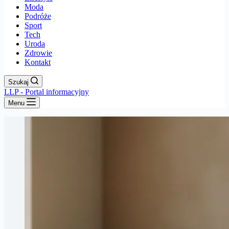
Moda
Podróże
Sport
Tech
Uroda
Zdrowie
Kontakt
Szukaj
LLP - Portal informacyjny
Menu