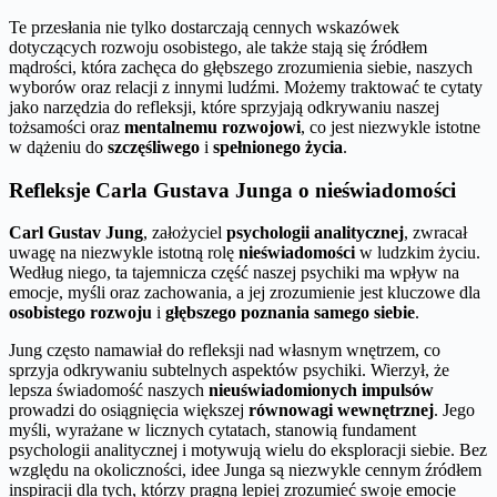
Te przesłania nie tylko dostarczają cennych wskazówek
dotyczących rozwoju osobistego, ale także stają się źródłem
mądrości, która zachęca do głębszego zrozumienia siebie, naszych
wyborów oraz relacji z innymi ludźmi. Możemy traktować te cytaty
jako narzędzia do refleksji, które sprzyjają odkrywaniu naszej
tożsamości oraz
mentalnemu rozwojowi
, co jest niezwykle istotne
w dążeniu do
szczęśliwego
i
spełnionego życia
.
Refleksje Carla Gustava Junga o nieświadomości
Carl Gustav Jung
, założyciel
psychologii analitycznej
, zwracał
uwagę na niezwykle istotną rolę
nieświadomości
w ludzkim życiu.
Według niego, ta tajemnicza część naszej psychiki ma wpływ na
emocje, myśli oraz zachowania, a jej zrozumienie jest kluczowe dla
osobistego rozwoju
i
głębszego poznania samego siebie
.
Jung często namawiał do refleksji nad własnym wnętrzem, co
sprzyja odkrywaniu subtelnych aspektów psychiki. Wierzył, że
lepsza świadomość naszych
nieuświadomionych impulsów
prowadzi do osiągnięcia większej
równowagi wewnętrznej
. Jego
myśli, wyrażane w licznych cytatach, stanowią fundament
psychologii analitycznej i motywują wielu do eksploracji siebie. Bez
względu na okoliczności, idee Junga są niezwykle cennym źródłem
inspiracji dla tych, którzy pragną lepiej zrozumieć swoje emocje