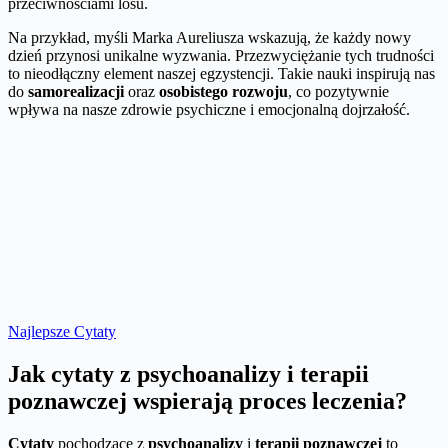
przeciwnościami losu.
Na przykład, myśli Marka Aureliusza wskazują, że każdy nowy
dzień przynosi unikalne wyzwania. Przezwyciężanie tych trudności
to nieodłączny element naszej egzystencji. Takie nauki inspirują nas
do
samorealizacji
oraz
osobistego rozwoju
, co pozytywnie
wpływa na nasze zdrowie psychiczne i emocjonalną dojrzałość.
Najlepsze Cytaty
Jak cytaty z psychoanalizy i terapii
poznawczej wspierają proces leczenia?
Cytaty
pochodzące z
psychoanalizy
i
terapii poznawczej
to