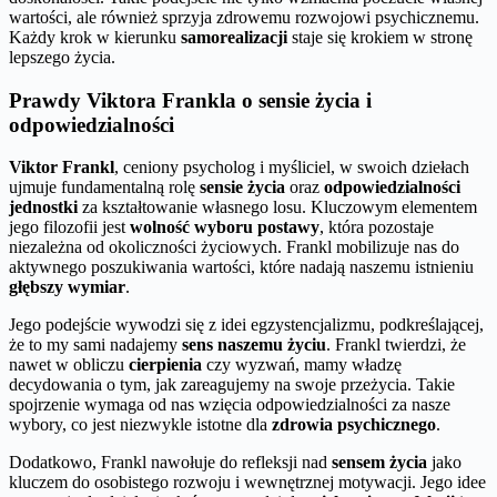
wartości, ale również sprzyja zdrowemu rozwojowi psychicznemu.
Każdy krok w kierunku
samorealizacji
staje się krokiem w stronę
lepszego życia.
Prawdy Viktora Frankla o sensie życia i
odpowiedzialności
Viktor Frankl
, ceniony psycholog i myśliciel, w swoich dziełach
ujmuje fundamentalną rolę
sensie życia
oraz
odpowiedzialności
jednostki
za kształtowanie własnego losu. Kluczowym elementem
jego filozofii jest
wolność wyboru postawy
, która pozostaje
niezależna od okoliczności życiowych. Frankl mobilizuje nas do
aktywnego poszukiwania wartości, które nadają naszemu istnieniu
głębszy wymiar
.
Jego podejście wywodzi się z idei egzystencjalizmu, podkreślającej,
że to my sami nadajemy
sens naszemu życiu
. Frankl twierdzi, że
nawet w obliczu
cierpienia
czy wyzwań, mamy władzę
decydowania o tym, jak zareagujemy na swoje przeżycia. Takie
spojrzenie wymaga od nas wzięcia odpowiedzialności za nasze
wybory, co jest niezwykle istotne dla
zdrowia psychicznego
.
Dodatkowo, Frankl nawołuje do refleksji nad
sensem życia
jako
kluczem do osobistego rozwoju i wewnętrznej motywacji. Jego idee