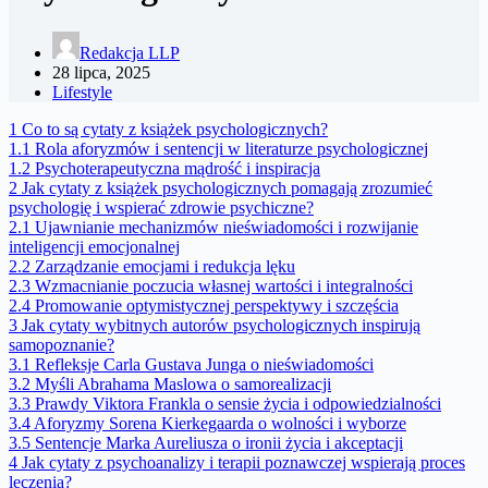
Redakcja LLP
28 lipca, 2025
Lifestyle
1
Co to są cytaty z książek psychologicznych?
1.1
Rola aforyzmów i sentencji w literaturze psychologicznej
1.2
Psychoterapeutyczna mądrość i inspiracja
2
Jak cytaty z książek psychologicznych pomagają zrozumieć
psychologię i wspierać zdrowie psychiczne?
2.1
Ujawnianie mechanizmów nieświadomości i rozwijanie
inteligencji emocjonalnej
2.2
Zarządzanie emocjami i redukcja lęku
2.3
Wzmacnianie poczucia własnej wartości i integralności
2.4
Promowanie optymistycznej perspektywy i szczęścia
3
Jak cytaty wybitnych autorów psychologicznych inspirują
samopoznanie?
3.1
Refleksje Carla Gustava Junga o nieświadomości
3.2
Myśli Abrahama Maslowa o samorealizacji
3.3
Prawdy Viktora Frankla o sensie życia i odpowiedzialności
3.4
Aforyzmy Sorena Kierkegaarda o wolności i wyborze
3.5
Sentencje Marka Aureliusza o ironii życia i akceptacji
4
Jak cytaty z psychoanalizy i terapii poznawczej wspierają proces
leczenia?