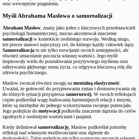
oraz wewnętrzne pragnienia.
Myśli Abrahama Maslowa o samorealizacji
Abraham Maslow
, znany jako jeden z kluczowych przedstawicieli
psychologii humanistycznej, mocno akcentował znaczenie
samorealizacji
w kontekście osobistego rozwoju. Według niego,
ten proces stanowi najwyższy cel, do którego każdy człowiek dąży.
Samorealizacja
to nie tylko rozwijanie swoich umiejętności, ale
również umacnianie poczucia własnej wartości. Jego myśli
inspirowały wielu do poszukiwania pozytywnego myślenia oraz
odkrywania głębszego sensu życia, co odgrywa kluczową rolę dla
zdrowia psychicznego.
Maslow zwracał również uwagę na
mentalną elastyczność
.
Uważał, że gotowość do przyjmowania zmian i dostosowywania się
do różnych sytuacji przyspiesza
samorozwój
. W swoich refleksjach
często podkreślał wagę budowania harmonijnych relacji z innymi,
które są niezbędne do pełnego wykorzystania swojego potencjału.
Jego podejście do
motywacji
podkreśla znaczenie dążenia do celów
zgodnych z osobistymi wartościami i pasjami.
Kiedy definiował
samorealizację
, Maslow podkreślał potrzebę
refleksji nad własnymi możliwościami oraz dążenie do
doskonałości. Takie podejście nie tylko wzmacnia poczucie własnej