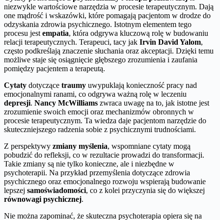
niezwykle wartościowe narzędzia w procesie terapeutycznym. Dają
one mądrość i wskazówki, które pomagają pacjentom w drodze do
odzyskania zdrowia psychicznego. Istotnym elementem tego
procesu jest
empatia
, która odgrywa kluczową rolę w budowaniu
relacji terapeutycznych. Terapeuci, tacy jak
Irvin David Yalom
,
często podkreślają znaczenie słuchania oraz akceptacji. Dzięki temu
możliwe staje się osiągnięcie głębszego zrozumienia i zaufania
pomiędzy pacjentem a terapeutą.
Cytaty
dotyczące
traumy
uwypuklają konieczność pracy nad
emocjonalnymi ranami, co odgrywa ważną rolę w leczeniu
depresji
.
Nancy McWilliams
zwraca uwagę na to, jak istotne jest
zrozumienie swoich emocji oraz mechanizmów obronnych w
procesie terapeutycznym. Ta wiedza daje pacjentom narzędzie do
skuteczniejszego radzenia sobie z psychicznymi trudnościami.
Z perspektywy
zmiany myślenia
, wspomniane cytaty mogą
pobudzić do refleksji, co w rezultacie prowadzi do transformacji.
Takie zmiany są nie tylko konieczne, ale i niezbędne w
psychoterapii. Na przykład przemyślenia dotyczące zdrowia
psychicznego oraz emocjonalnego rozwoju wspierają budowanie
lepszej
samoświadomości
, co z kolei przyczynia się do większej
równowagi psychicznej
.
Nie można zapominać, że skuteczna psychoterapia opiera się na