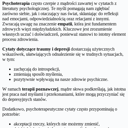
Psychoterapia
często czerpie z mądrości zawartej w cytatach z
literatury psychologicznej. Te myśli pomagają nam zgłębiać
zarówno siebie, jak i otaczający nas świat, skłaniając do refleksji
nad emocjami, odpowiedzialnością oraz relacjami z innymi.
Zwracają uwagę na znaczenie
empatii
, która jest fundamentem
zdrowych więzi międzyludzkich. Kluczowe jest zrozumienie
własnych uczuć i doświadczeń, ponieważ stanowi to istotny element
procesu zdrowienia.
Cytaty dotyczące traumy i depresji
dostarczają użytecznych
wskazówek, ułatwiających odnalezienie się w trudnych sytuacjach,
w tym:
zachęcają do introspekcji,
zmieniają sposób myślenia,
pozytywnie wpływają na nasze zdrowie psychiczne.
W ramach
terapii poznawczej
, mądre słowa podkreślają, jak istotna
jest praca nad myślami i przekonaniami, które mogą przyczyniać się
do depresyjnych stanów.
Dodatkowo, psychoterapeutyczne cytaty często przypominają o
potrzebie:
akceptacji rzeczy, których nie możemy zmienić,