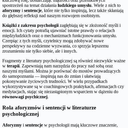
kluczową rolę, dostarczając mądrości oraz przenikliwych
spostrzeżeń na temat działania
ludzkiego umysłu
. Wiele z nich to
aforyzmy
i
sentencje
, które nie tylko inspirują, lecz także skłaniają
do głębszej refleksji nad naszym rozwojem osobistym.
Książki z zakresu psychologii
zagłębiają się w złożoność myśli i
emocji. Ich cytaty potrafią ujawniać istotne prawdy o relacjach
międzyludzkich oraz o mechanizmach funkcjonowania umysłu.
Czerpiąc z tych myśli, czytelnicy mogą zdobywać nowe
perspektywy na codzienne wyzwania, co sprzyja lepszemu
zrozumieniu nie tylko siebie, ale i innych.
Fragmenty z literatury psychologicznej są również niezwykle ważne
w
terapii
. Zapewniają nam narzędzia do pracy nad sobą oraz
naszymi myślami. Można je porównać do mostów prowadzących
do samopoznania — inspirują nas do zmian i ułatwiają
pokonywanie życiowych trudności. W wielu przypadkach
wykorzystywane są w coachingowych praktykach, afirmacjach czy
medytacjach, stając się niezastąpionym wsparciem w dążeniu do
równowagi psychicznej
.
Rola aforyzmów i sentencji w literaturze
psychologicznej
Aforyzmy
i
sentencje
w psychologii mają kluczowe znaczenie,