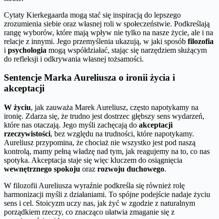
Cytaty Kierkegaarda mogą stać się inspiracją do lepszego
zrozumienia siebie oraz własnej roli w społeczeństwie. Podkreślają
rangę wyborów, które mają wpływ nie tylko na nasze życie, ale i na
relacje z innymi. Jego przemyślenia ukazują, w jaki sposób
filozofia
i
psychologia
mogą współdziałać, stając się narzędziem służącym
do refleksji i odkrywania własnej tożsamości.
Sentencje Marka Aureliusza o ironii życia i
akceptacji
W życiu
, jak zauważa Marek Aureliusz, często napotykamy na
ironię. Zdarza się, że trudno jest dostrzec głębszy sens wydarzeń,
które nas otaczają. Jego myśli zachęcają do
akceptacji
rzeczywistości
, bez względu na trudności, które napotykamy.
Aureliusz przypomina, że chociaż nie wszystko jest pod naszą
kontrolą, mamy pełną władzę nad tym, jak reagujemy na to, co nas
spotyka. Akceptacja staje się więc kluczem do osiągnięcia
wewnętrznego spokoju
oraz
rozwoju duchowego
.
W filozofii Aureliusza wyraźnie podkreśla się również rolę
harmonizacji myśli z działaniami. To spójne podejście nadaje życiu
sens i cel. Stoicyzm uczy nas, jak żyć w zgodzie z naturalnym
porządkiem rzeczy, co znacząco ułatwia zmaganie się z