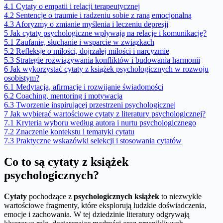
4.1
Cytaty o empatii i relacji terapeutycznej
4.2
Sentencje o traumie i radzeniu sobie z raną emocjonalną
4.3
Aforyzmy o zmianie myślenia i leczeniu depresji
5
Jak cytaty psychologiczne wpływają na relacje i komunikację?
5.1
Zaufanie, słuchanie i wsparcie w związkach
5.2
Refleksje o miłości, dojrzałej miłości i narcyzmie
5.3
Strategie rozwiązywania konfliktów i budowania harmonii
6
Jak wykorzystać cytaty z książek psychologicznych w rozwoju
osobistym?
6.1
Medytacja, afirmacje i rozwijanie świadomości
6.2
Coaching, mentoring i motywacja
6.3
Tworzenie inspirującej przestrzeni psychologicznej
7
Jak wybierać wartościowe cytaty z literatury psychologicznej?
7.1
Kryteria wyboru według autora i nurtu psychologicznego
7.2
Znaczenie kontekstu i tematyki cytatu
7.3
Praktyczne wskazówki selekcji i stosowania cytatów
Co to są cytaty z książek
psychologicznych?
Cytaty
pochodzące z
psychologicznych książek
to niezwykle
wartościowe fragmenty, które eksplorują ludzkie doświadczenia,
emocje i zachowania. W tej dziedzinie literatury odgrywają