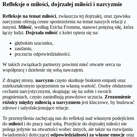
Refleksje o miłości, dojrzałej miłości i narcyzmie
Refleksje na temat miłości
, zwłaszcza tej dojrzałej, oraz zjawiska
narcyzmu oferują cenne spostrzeżenia na temat naszych relacji z
innymi.
Miłość
, według Ericha Fromma, stanowi potężną siłę, która
łączy ludzi.
Dojrzała miłość
z kolei opiera się na:
głębokim szacunku,
zaufaniu,
poczuciu odpowiedzialności.
W takich związkach partnerzy powinni mieć otwarte serca na
współpracę i dzielenie się sobą nawzajem.
Z drugiej strony,
narcyzm
często skutkuje brakiem empatii oraz
zniekształconym spojrzeniem na własną wartość. Osoby obdarzone
cechami narcystycznymi, skupiając się na sobie i swoich
pragnieniach, często zaniedbują prawdziwe uczucia.
Zrozumienie
różnicy między miłością a narcyzmem
jest kluczowe, by budować
zdrowe i satysfakcjonujące relacje.
Te przemyślenia zachęcają nas do refleksji nad własnym podejściem
do
miłości
i do pracy nad sobą. Przejście do dojrzałej miłości nie
polega jedynie na otwartości wobec innych, ale także na rozwijaniu
świadomości dotyczącej
odpowiedzialności za własne emocje
oraz