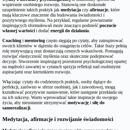
wspieranie osobistego rozwoju. Stanowią one doskonałe
uzupełnienie takich praktyk jak
medytacja
czy
afirmacje
, które
mają kluczowe znaczenie dla budowania świadomości i
pozytywnego myślenia. Na przykład, regularne powtarzanie
inspirujących sformułowań może znacząco podnieść
poczucie
własnej wartości
i dodać
energii do działania
.
Coaching
i
mentoring
często sięgają po cytaty, aby zainspirować
swoich klientów w dążeniu do osiągnięcia celów. Takie frazy pełnią
rolę motywującą oraz dostarczają cennych wskazówek. Pomagają
rozwijać elastyczność myślenia oraz skutecznie podejmować
decyzje. Stworzenie inspirującej przestrzeni psychologicznej opartej
na mądrości zawartej w cytatach sprzyja refleksji nad osobistymi
aspiracjami oraz kierunkiem rozwoju.
Włączając cytaty do codziennych praktyk, osoby dążące do
perfekcji, zarówno w sferze osobistej, jak i zawodowej, mogą
kształtować pozytywne nastawienie, które następnie przekłada się
na ich sukcesy. Warto wprowadzać takie inspiracje do swojego
życia, aby nieustannie utrzymywać
motywację
i
siłę do
samorealizacji
.
Medytacja, afirmacje i rozwijanie świadomości