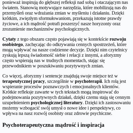
ponieważ inspirują do głębszej refleksji nad sobą i otaczającym nas
światem. Stanowią motywujące narzędzia, które mobilizują nas do
przemyśleń oraz wdrażania zmian w myśleniu i działaniu. Dzięki
krótkim, zwięzłym sformułowaniom, przekazują istotne prawdy
życiowe, a ich mądrość potrafi poszerzyć nasze horyzonty oraz
zrozumienie mechanizmów psychologicznych.
Cytaty
z tego obszaru często pojawiają się w kontekście
rozwoju
osobistego
, zachęcając do odkrywania cennych spostrzeżeń, które
mogą wpływać na nasze codzienne decyzje. Dzięki nim czytelnicy
zyskują lepszą świadomość siebie i relacji z innymi, a aforyzmy
często wspierają nas w trudnych momentach, stając się
przewodnikiem w poszukiwaniu pozytywnych zmian.
Co więcej, aforyzmy i sentencje znajdują swoje miejsce też w
terapeutycznej pracy
, szczególnie w
psychoterapii
. Ich rolą jest
wspieranie procesów poznawczych i emocjonalnych klientów.
Krótkie refleksje zawarte w tych tekstach mogą inspirować do
podejmowania pozytywnych działań, dzięki czemu stają się cennym
uzupełnieniem
psychologicznej literatury
. Dzięki ich zastosowaniu
możemy wzbogacić swój umysł o nowe idee i perspektywy, co
wpływa na nasz rozwój osobisty oraz zdrowie psychiczne.
Psychoterapeutyczna mądrość i inspiracja