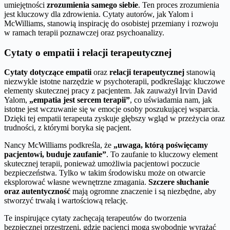
umiejętności
zrozumienia samego siebie
. Ten proces zrozumienia
jest kluczowy dla zdrowienia. Cytaty autorów, jak Yalom i
McWilliams, stanowią inspirację do osobistej przemiany i rozwoju
w ramach terapii poznawczej oraz psychoanalizy.
Cytaty o empatii i relacji terapeutycznej
Cytaty dotyczące empatii
oraz
relacji terapeutycznej
stanowią
niezwykle istotne narzędzie w psychoterapii, podkreślając kluczowe
elementy skutecznej pracy z pacjentem. Jak zauważył Irvin David
Yalom,
„empatia jest sercem terapii”
, co uświadamia nam, jak
istotne jest wczuwanie się w emocje osoby poszukującej wsparcia.
Dzięki tej empatii terapeuta zyskuje głębszy wgląd w przeżycia oraz
trudności, z którymi boryka się pacjent.
Nancy McWilliams podkreśla, że
„uwaga, którą poświęcamy
pacjentowi, buduje zaufanie”
. To zaufanie to kluczowy element
skutecznej terapii, ponieważ umożliwia pacjentowi poczucie
bezpieczeństwa. Tylko w takim środowisku może on otwarcie
eksplorować własne wewnętrzne zmagania.
Szczere słuchanie
oraz autentyczność
mają ogromne znaczenie i są niezbędne, aby
stworzyć trwałą i wartościową relację.
Te inspirujące cytaty zachęcają terapeutów do tworzenia
bezpiecznej przestrzeni, gdzie pacjenci mogą swobodnie wyrażać