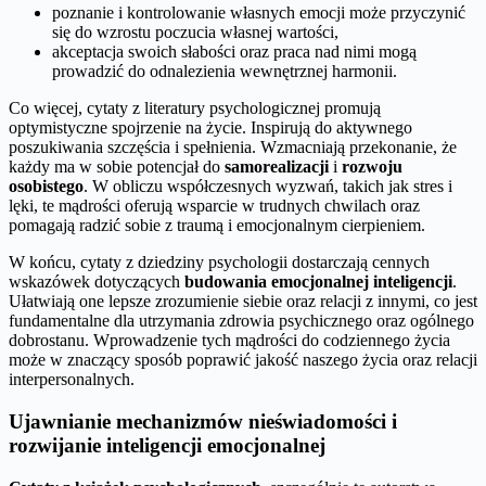
poznanie i kontrolowanie własnych emocji może przyczynić
się do wzrostu poczucia własnej wartości,
akceptacja swoich słabości oraz praca nad nimi mogą
prowadzić do odnalezienia wewnętrznej harmonii.
Co więcej, cytaty z literatury psychologicznej promują
optymistyczne spojrzenie na życie. Inspirują do aktywnego
poszukiwania szczęścia i spełnienia. Wzmacniają przekonanie, że
każdy ma w sobie potencjał do
samorealizacji
i
rozwoju
osobistego
. W obliczu współczesnych wyzwań, takich jak stres i
lęki, te mądrości oferują wsparcie w trudnych chwilach oraz
pomagają radzić sobie z traumą i emocjonalnym cierpieniem.
W końcu, cytaty z dziedziny psychologii dostarczają cennych
wskazówek dotyczących
budowania emocjonalnej inteligencji
.
Ułatwiają one lepsze zrozumienie siebie oraz relacji z innymi, co jest
fundamentalne dla utrzymania zdrowia psychicznego oraz ogólnego
dobrostanu. Wprowadzenie tych mądrości do codziennego życia
może w znaczący sposób poprawić jakość naszego życia oraz relacji
interpersonalnych.
Ujawnianie mechanizmów nieświadomości i
rozwijanie inteligencji emocjonalnej