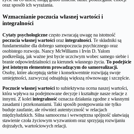
oraz sposób ich wyrażania.
Wzmacnianie poczucia własnej wartości i
integralności
Cytaty psychologiczne
często zwracają uwagę na istotność
poczucia własnej wartości
oraz
integralności
. Te składniki są
fundamentalne dla dobrego samopoczucia psychicznego oraz
osobistego rozwoju. Nancy McWilliams i Irvin D. Yalom
podkreślają, jak ważne jest bycie uczciwym wobec samego siebie i
branie odpowiedzialności za kierunek własnego życia.
To podejście
jest istotnym elementem prowadzącym do samorealizacji.
Osoby, które akceptują siebie i konsekwentnie rozwijają swoje
umiejętności, zazwyczaj odnajdują większą równowagę i szczęście.
Poczucie własnej wartości
to subiektywna ocena naszej wartości,
która wpływa na podejmowane decyzje i kształtuje nasze relacje z
innymi. Z kolei
integralność
oznacza działania zgodne z własnymi
zasadami i przekonaniami. Taki sposób postępowania nie tylko
buduje zaufanie, ale również autentyczność w relacjach
międzyludzkich. Silna samoocena i wewnętrzna spójność ułatwiają
stawienie czoła życiowym wyzwaniom oraz sprzyjają rozwijaniu
dojrzałych, wartościowych relacji.