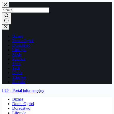
Przejdź
do
treści
Brak
wyników
Biznes
Dom i Ogród
Doradztwo
Lifestyle
Moda
Podróże
Sport
Tech
Uroda
Zdrowie
Kontakt
LLP - Portal informacyjny
Biznes
Dom i Ogród
Doradztwo
Lifestyle