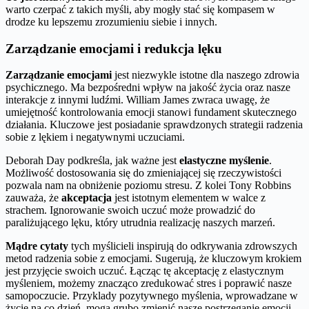
warto czerpać z takich myśli, aby mogły stać się kompasem w
drodze ku lepszemu zrozumieniu siebie i innych.
Zarządzanie emocjami i redukcja lęku
Zarządzanie emocjami
jest niezwykle istotne dla naszego zdrowia
psychicznego. Ma bezpośredni wpływ na jakość życia oraz nasze
interakcje z innymi ludźmi. William James zwraca uwagę, że
umiejętność kontrolowania emocji stanowi fundament skutecznego
działania. Kluczowe jest posiadanie sprawdzonych strategii radzenia
sobie z lękiem i negatywnymi uczuciami.
Deborah Day podkreśla, jak ważne jest
elastyczne myślenie
.
Możliwość dostosowania się do zmieniającej się rzeczywistości
pozwala nam na obniżenie poziomu stresu. Z kolei Tony Robbins
zauważa, że
akceptacja
jest istotnym elementem w walce z
strachem. Ignorowanie swoich uczuć może prowadzić do
paraliżującego lęku, który utrudnia realizację naszych marzeń.
Mądre cytaty
tych myślicieli inspirują do odkrywania zdrowszych
metod radzenia sobie z emocjami. Sugerują, że kluczowym krokiem
jest przyjęcie swoich uczuć. Łącząc tę akceptację z elastycznym
myśleniem, możemy znacząco zredukować stres i poprawić nasze
samopoczucie. Przyklady pozytywnego myślenia, wprowadzane w
życie na co dzień, mogą grubo zmienić nasze postrzeganie emocji