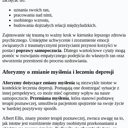
zachęcać do:
uznania swoich ran,
pracowania nad nimi,
osobistego wzrostu,
budowania dojrzałych relacji międzyludzkich.
Zajmowanie się traumą to ważny krok w kierunku lepszego zdrowia
psychicznego. Umiejętne uchwycenie i zrozumienie emocji
związanych z traumatycznymi przeżyciami przynosi korzyści w
postaci
poprawy samopoczucia
. Dlatego wartościowe cytaty mogą
pomóc w rozwijaniu empatycznego podejścia do własnych ran oraz
stworzeniu przestrzeni do procesu uzdrawiania.
Aforyzmy o zmianie myślenia i leczeniu depresji
Aforyzmy dotyczące zmiany myślenia
są niezwykle istotne w
kontekście leczenia depresji. Pomagają one dostrzegać sytuacje z
innej perspektywy, co może mieć ogromny wpływ na nasze
samopoczucie.
Przemiana myślenia
, która stanowi podstawę
terapii poznawczej, umożliwia pacjentom spojrzenie na swoje życie
w bardziej pozytywny sposób.
Albert Ellis, znany pionier terapii poznawczej, zwraca uwagę na to,
jak istotne jest rozróżnienie między osobistymi przekonaniami a