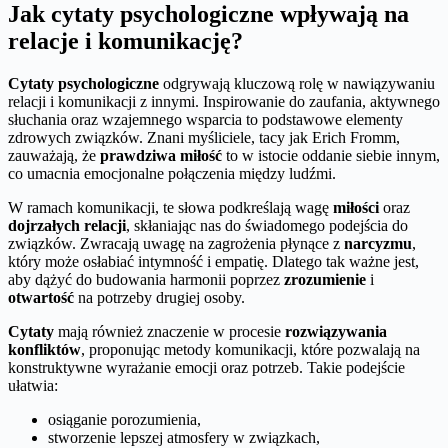
Jak cytaty psychologiczne wpływają na
relacje i komunikację?
Cytaty psychologiczne
odgrywają kluczową rolę w nawiązywaniu
relacji i komunikacji z innymi. Inspirowanie do zaufania, aktywnego
słuchania oraz wzajemnego wsparcia to podstawowe elementy
zdrowych związków. Znani myśliciele, tacy jak Erich Fromm,
zauważają, że
prawdziwa miłość
to w istocie oddanie siebie innym,
co umacnia emocjonalne połączenia między ludźmi.
W ramach komunikacji, te słowa podkreślają wagę
miłości
oraz
dojrzałych relacji
, skłaniając nas do świadomego podejścia do
związków. Zwracają uwagę na zagrożenia płynące z
narcyzmu
,
który może osłabiać intymność i empatię. Dlatego tak ważne jest,
aby dążyć do budowania harmonii poprzez
zrozumienie
i
otwartość
na potrzeby drugiej osoby.
Cytaty
mają również znaczenie w procesie
rozwiązywania
konfliktów
, proponując metody komunikacji, które pozwalają na
konstruktywne wyrażanie emocji oraz potrzeb. Takie podejście
ułatwia:
osiąganie porozumienia,
stworzenie lepszej atmosfery w związkach,