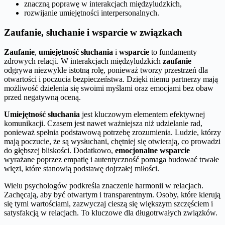
znaczną poprawę w interakcjach międzyludzkich,
rozwijanie umiejętności interpersonalnych.
Zaufanie, słuchanie i wsparcie w związkach
Zaufanie
,
umiejętność słuchania
i
wsparcie
to fundamenty
zdrowych relacji. W interakcjach międzyludzkich
zaufanie
odgrywa niezwykle istotną rolę, ponieważ tworzy przestrzeń dla
otwartości i poczucia bezpieczeństwa. Dzięki niemu partnerzy mają
możliwość dzielenia się swoimi myślami oraz emocjami bez obaw
przed negatywną oceną.
Umiejętność słuchania
jest kluczowym elementem efektywnej
komunikacji. Czasem jest nawet ważniejsza niż udzielanie rad,
ponieważ spełnia podstawową potrzebę zrozumienia. Ludzie, którzy
mają poczucie, że są wysłuchani, chętniej się otwierają, co prowadzi
do głębszej bliskości. Dodatkowo,
emocjonalne wsparcie
wyrażane poprzez empatię i autentyczność pomaga budować trwałe
więzi, które stanowią podstawę dojrzałej miłości.
Wielu psychologów podkreśla znaczenie harmonii w relacjach.
Zachęcają, aby być otwartym i transparentnym. Osoby, które kierują
się tymi wartościami, zazwyczaj cieszą się większym szczęściem i
satysfakcją w relacjach. To kluczowe dla długotrwałych związków.