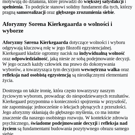
motywują do działania, które prowadzi do
większej satysfakcji
i
spełnienia
. To podejście stanowi solidny fundament dla tych, którzy
pragną
samorealizacji
oraz
głębszego zrozumienia siebie
.
Aforyzmy Sorena Kierkegaarda o wolności i
wyborze
Aforyzmy Sørena Kierkegaarda
dotyczące wolności i wyboru
odgrywają kluczową rolę w jego filozofii egzystencjalnej.
Kierkegaard kładzie ogromny nacisk na
indywidualną wolność
oraz
odpowiedzialność
, jaką niesie ze sobą podejmowanie decyzji.
W jego oczach każdy człowiek ma prawo do dokonywania
wyborów, a towarzysząca tym decyzjom
wewnętrzna walka
oraz
refleksja nad osobistą egzystencją
są nieodłącznymi elementami
życia.
Dostrzega on także ironię, która często towarzyszy naszym
życiowym wyborom, prowadząc do niespodziewanych rezultatów.
Kierkegaard przypomina o konieczności spojrzenia w przyszłość,
nie zapominając jednocześnie o lekcjach płynących z przeszłości.
Jego aforyzmy skłaniają do głębszego myślenia, co ma istotne
znaczenie dla naszego osobistego rozwoju. W kontekście zdrowia
psychicznego,
świadome podejmowanie decyzji
i
refleksja nad
życiem
są fundamentami budowania pozytywnego obrazu samego
siebie.