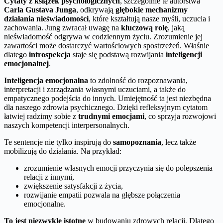
Cytaty z książek psychologicznych
, szczególnie te autorstwa
Carla Gustava Junga
, odkrywają
głębokie mechanizmy
działania nieświadomości
, które kształtują nasze myśli, uczucia i
zachowania. Jung zwracał uwagę na
kluczową rolę
, jaką
nieświadomość odgrywa w codziennym życiu. Zrozumienie jej
zawartości może dostarczyć wartościowych spostrzeżeń. Właśnie
dlatego
introspekcja
staje się podstawą rozwijania
inteligencji
emocjonalnej
.
Inteligencja emocjonalna
to zdolność do rozpoznawania,
interpretacji i zarządzania własnymi uczuciami, a także do
empatycznego podejścia do innych. Umiejętność ta jest niezbędna
dla naszego zdrowia psychicznego. Dzięki refleksyjnym cytatom
łatwiej radzimy sobie z
trudnymi emocjami
, co sprzyja rozwojowi
naszych kompetencji interpersonalnych.
Te sentencje nie tylko inspirują do
samopoznania
, lecz także
mobilizują do działania. Na przykład:
zrozumienie własnych emocji przyczynia się do polepszenia
relacji z innymi,
zwiększenie satysfakcji z życia,
rozwijanie empatii pozwala na głębsze połączenia
emocjonalne.
To jest niezwykle istotne
w budowaniu zdrowych relacji. Dlatego