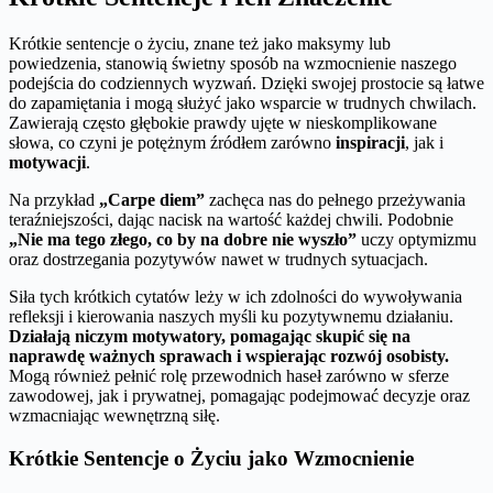
Krótkie sentencje o życiu, znane też jako maksymy lub
powiedzenia, stanowią świetny sposób na wzmocnienie naszego
podejścia do codziennych wyzwań. Dzięki swojej prostocie są łatwe
do zapamiętania i mogą służyć jako wsparcie w trudnych chwilach.
Zawierają często głębokie prawdy ujęte w nieskomplikowane
słowa, co czyni je potężnym źródłem zarówno
inspiracji
, jak i
motywacji
.
Na przykład
„Carpe diem”
zachęca nas do pełnego przeżywania
teraźniejszości, dając nacisk na wartość każdej chwili. Podobnie
„Nie ma tego złego, co by na dobre nie wyszło”
uczy optymizmu
oraz dostrzegania pozytywów nawet w trudnych sytuacjach.
Siła tych krótkich cytatów leży w ich zdolności do wywoływania
refleksji i kierowania naszych myśli ku pozytywnemu działaniu.
Działają niczym motywatory, pomagając skupić się na
naprawdę ważnych sprawach i wspierając rozwój osobisty.
Mogą również pełnić rolę przewodnich haseł zarówno w sferze
zawodowej, jak i prywatnej, pomagając podejmować decyzje oraz
wzmacniając wewnętrzną siłę.
Krótkie Sentencje o Życiu jako Wzmocnienie