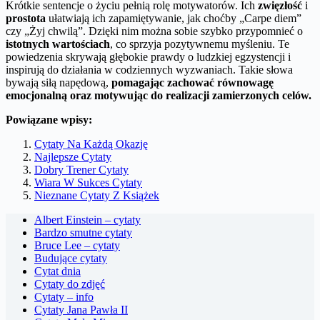
Krótkie sentencje o życiu pełnią rolę motywatorów. Ich
zwięzłość
i
prostota
ułatwiają ich zapamiętywanie, jak choćby „Carpe diem”
czy „Żyj chwilą”. Dzięki nim można sobie szybko przypomnieć o
istotnych wartościach
, co sprzyja pozytywnemu myśleniu. Te
powiedzenia skrywają głębokie prawdy o ludzkiej egzystencji i
inspirują do działania w codziennych wyzwaniach. Takie słowa
bywają siłą napędową,
pomagając zachować równowagę
emocjonalną oraz motywując do realizacji zamierzonych celów.
Powiązane wpisy:
Cytaty Na Każdą Okazję
Najlepsze Cytaty
Dobry Trener Cytaty
Wiara W Sukces Cytaty
Nieznane Cytaty Z Książek
Albert Einstein – cytaty
Bardzo smutne cytaty
Bruce Lee – cytaty
Budujące cytaty
Cytat dnia
Cytaty do zdjęć
Cytaty – info
Cytaty Jana Pawła II