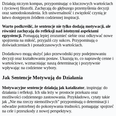
Działają niczym kompas, przypominając o kluczowych wartościach
i życiowej filozofii. Zachęcają do głębszego przemyślenia decyzji
oraz samodoskonalenia. Ich uniwersalność i zwięzłość czynią je
łatwo dostępnym źródłem codziennej inspiracji.
Warto podkreślić, że sentencje nie tylko dodają motywacji, ale
również zachęcają do refleksji nad istotnymi aspektami
egzystencji.
Pomagają lepiej zrozumieć siebie oraz odkrywać nowe
spojrzenia na miłość, przyjaźń czy sukces. Przypominają o
doświadczeniach i ponadczasowych wartościach.
Dodatkowo mogą służyć jako przewodniki przy podejmowaniu
decyzji oraz kształtowaniu postaw. Ukazują to, co naprawdę cenne i
wartościowe, wzmacniając naszą determinację i pozytywnie
wpływając na codzienne wybory.
Jak Sentencje Motywują do Działania
Motywacyjne sentencje działają jak katalizator
, inspirując do
działania i refleksji. Ich siła leży w prostocie przekazu oraz
możliwości codziennego zastosowania. Przykładowo, cytaty takie
jak „Nie ma rzeczy niemożliwych” przypominają o determinacji i
odwadze potrzebnej do pokonywania trudności, pomagając spojrzeć
na cele i przeszkody z nowej perspektywy.