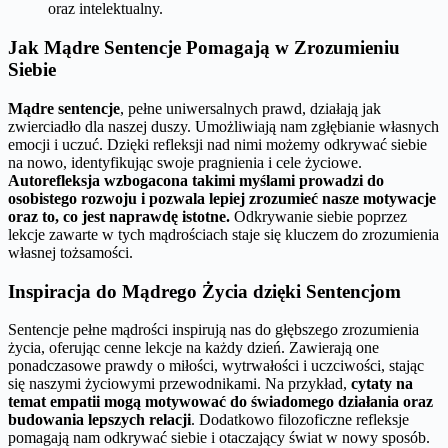
oraz intelektualny.
Jak Mądre Sentencje Pomagają w Zrozumieniu
Siebie
Mądre sentencje
, pełne uniwersalnych prawd, działają jak
zwierciadło dla naszej duszy. Umożliwiają nam zgłębianie własnych
emocji i uczuć. Dzięki refleksji nad nimi możemy odkrywać siebie
na nowo, identyfikując swoje pragnienia i cele życiowe.
Autorefleksja wzbogacona takimi myślami prowadzi do
osobistego rozwoju i pozwala lepiej zrozumieć nasze motywacje
oraz to, co jest naprawdę istotne.
Odkrywanie siebie poprzez
lekcje zawarte w tych mądrościach staje się kluczem do zrozumienia
własnej tożsamości.
Inspiracja do Mądrego Życia dzięki Sentencjom
Sentencje pełne mądrości inspirują nas do głębszego zrozumienia
życia, oferując cenne lekcje na każdy dzień. Zawierają one
ponadczasowe prawdy o miłości, wytrwałości i uczciwości, stając
się naszymi życiowymi przewodnikami. Na przykład,
cytaty na
temat empatii mogą motywować do świadomego działania oraz
budowania lepszych relacji
. Dodatkowo filozoficzne refleksje
pomagają nam odkrywać siebie i otaczający świat w nowy sposób.