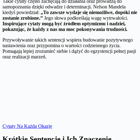
Takie cytaty często zachęcają do działania oraz prowadzą do
samopoznania dzięki odwadze i determinacji. Nelson Mandela
kiedyś powiedział:
„To zawsze wydaje się niemożliwe, dopóki nie
zostanie zrobione.”
Jego słowa podkreślają wagę wytrwałości.
Inspirujące cytaty mogą być źródłem optymizmu i nadziei,
pokazując, że każdy z nas ma moc pokonywania trudności.
Przywoływanie takich sentencji wspiera budowanie pozytywnego
nastawienia oraz przypomina o wartości codziennego życia.
Pomagają lepiej zrozumieć siebie i dążyć do egzystencji pełnej pasji
oraz realizacji marzeń.
Cytaty Na Każdą Okazję
Krótkie Sentencje i Ich Znaczenie