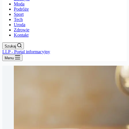
Moda
Podróże
Sport
Tech
Uroda
Zdrowie
Kontakt
Szukaj
LLP - Portal informacyjny
Menu