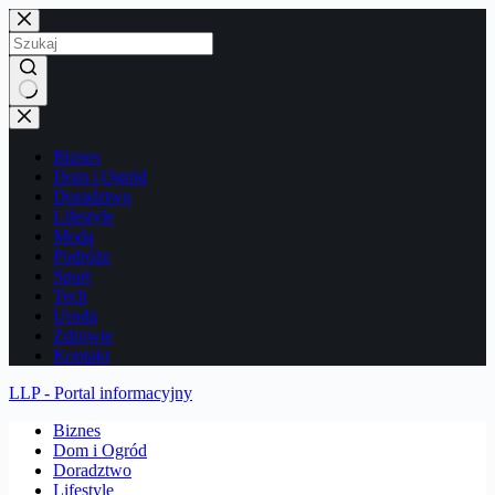
Przejdź
do
treści
Brak
wyników
Biznes
Dom i Ogród
Doradztwo
Lifestyle
Moda
Podróże
Sport
Tech
Uroda
Zdrowie
Kontakt
LLP - Portal informacyjny
Biznes
Dom i Ogród
Doradztwo
Lifestyle