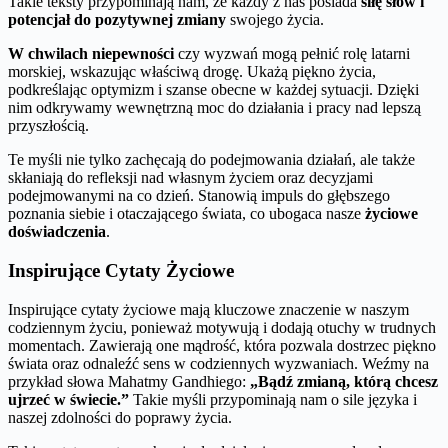
Takie teksty przypominają nam, że każdy z nas posiada
siłę słów i
potencjał do pozytywnej zmiany
swojego życia.
W chwilach niepewności
czy wyzwań mogą pełnić rolę latarni
morskiej, wskazując właściwą drogę. Ukażą piękno życia,
podkreślając optymizm i szanse obecne w każdej sytuacji. Dzięki
nim odkrywamy wewnętrzną moc do działania i pracy nad lepszą
przyszłością.
Te myśli nie tylko zachęcają do podejmowania działań, ale także
skłaniają do refleksji nad własnym życiem oraz decyzjami
podejmowanymi na co dzień. Stanowią impuls do głębszego
poznania siebie i otaczającego świata, co ubogaca nasze
życiowe
doświadczenia
.
Inspirujące Cytaty Życiowe
Inspirujące cytaty życiowe mają kluczowe znaczenie w naszym
codziennym życiu, ponieważ motywują i dodają otuchy w trudnych
momentach. Zawierają one mądrość, która pozwala dostrzec piękno
świata oraz odnaleźć sens w codziennych wyzwaniach. Weźmy na
przykład słowa Mahatmy Gandhiego:
„Bądź zmianą, którą chcesz
ujrzeć w świecie.”
Takie myśli przypominają nam o sile języka i
naszej zdolności do poprawy życia.