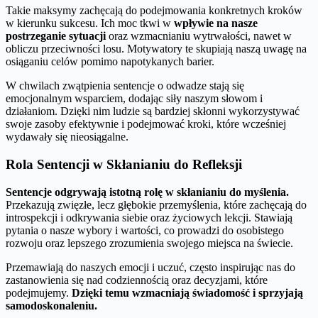
Takie maksymy zachęcają do podejmowania konkretnych kroków
w kierunku sukcesu. Ich moc tkwi w
wpływie na nasze
postrzeganie sytuacji
oraz wzmacnianiu wytrwałości, nawet w
obliczu przeciwności losu. Motywatory te skupiają naszą uwagę na
osiąganiu celów pomimo napotykanych barier.
W chwilach zwątpienia sentencje o odwadze stają się
emocjonalnym wsparciem, dodając siły naszym słowom i
działaniom. Dzięki nim ludzie są bardziej skłonni wykorzystywać
swoje zasoby efektywnie i podejmować kroki, które wcześniej
wydawały się nieosiągalne.
Rola Sentencji w Skłanianiu do Refleksji
Sentencje odgrywają istotną rolę w skłanianiu do myślenia.
Przekazują zwięzłe, lecz głębokie przemyślenia, które zachęcają do
introspekcji i odkrywania siebie oraz życiowych lekcji. Stawiają
pytania o nasze wybory i wartości, co prowadzi do osobistego
rozwoju oraz lepszego zrozumienia swojego miejsca na świecie.
Przemawiają do naszych emocji i uczuć, często inspirując nas do
zastanowienia się nad codziennością oraz decyzjami, które
podejmujemy.
Dzięki temu wzmacniają świadomość i sprzyjają
samodoskonaleniu.