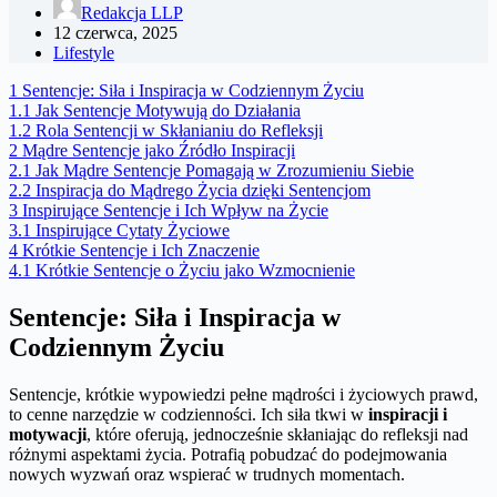
Redakcja LLP
12 czerwca, 2025
Lifestyle
1
Sentencje: Siła i Inspiracja w Codziennym Życiu
1.1
Jak Sentencje Motywują do Działania
1.2
Rola Sentencji w Skłanianiu do Refleksji
2
Mądre Sentencje jako Źródło Inspiracji
2.1
Jak Mądre Sentencje Pomagają w Zrozumieniu Siebie
2.2
Inspiracja do Mądrego Życia dzięki Sentencjom
3
Inspirujące Sentencje i Ich Wpływ na Życie
3.1
Inspirujące Cytaty Życiowe
4
Krótkie Sentencje i Ich Znaczenie
4.1
Krótkie Sentencje o Życiu jako Wzmocnienie
Sentencje: Siła i Inspiracja w
Codziennym Życiu
Sentencje, krótkie wypowiedzi pełne mądrości i życiowych prawd,
to cenne narzędzie w codzienności. Ich siła tkwi w
inspiracji i
motywacji
, które oferują, jednocześnie skłaniając do refleksji nad
różnymi aspektami życia. Potrafią pobudzać do podejmowania
nowych wyzwań oraz wspierać w trudnych momentach.