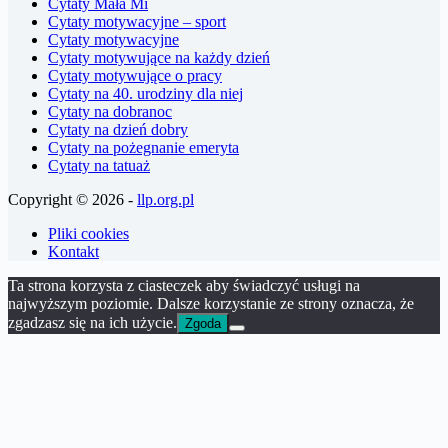
Cytaty Mała Mi
Cytaty motywacyjne – sport
Cytaty motywacyjne
Cytaty motywujące na każdy dzień
Cytaty motywujące o pracy
Cytaty na 40. urodziny dla niej
Cytaty na dobranoc
Cytaty na dzień dobry
Cytaty na pożegnanie emeryta
Cytaty na tatuaż
Copyright © 2026 -
llp.org.pl
Pliki cookies
Kontakt
Ta strona korzysta z ciasteczek aby świadczyć usługi na
najwyższym poziomie. Dalsze korzystanie ze strony oznacza, że
zgadzasz się na ich użycie.
Zgoda