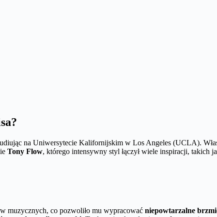
isa?
tudiując na Uniwersytecie Kalifornijskim w Los Angeles (UCLA). Właś
wie
Tony Flow
, którego intensywny styl łączył wiele inspiracji, takich ja
nków muzycznych, co pozwoliło mu wypracować
niepowtarzalne brzmi