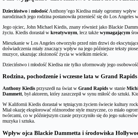
Dzieciństwo
i
młodość
Anthony’ego Kiedisa miały ogromny wpływ na 
narodzinach jego rodzina postanowiła przenieść się do Los Angeles w 
Jego ojciec, John Michael Kiedis, znany również jako Blackie Dammet
życiu. Kiedis dorastał w
kreatywnym
, lecz także
wymagającym
śro
Mieszkanie w Los Angeles otworzyło przed nim drzwi do ekscytująceg
doświadczenia miały znaczący wpływ na jego późniejsze teksty piosen
muzyce, ukazując złożoność życia w wielkim mieście.
Dzieciństwo i młodość Kiedisa nie tylko uformowały jego osobowość,
Rodzina, pochodzenie i wczesne lata w Grand Rapids
Anthony Kiedis
przyszedł na świat w
Grand Rapids
w stanie
Mich
Dammett
, był aktorem, który zaszczepił w synu miłość do sztuki. K
W Kalifornii Kiedis dorastał w tętniącym życiem świecie kultury ro
Miał okazję eksplorować różnorodne style muzyczne, co miało ogrom
twórcami, co w późniejszym czasie przyczyniło się do jego sukcesó
muzyka i sztuka.
Wpływ ojca Blackie Dammetta i środowiska Hollywo