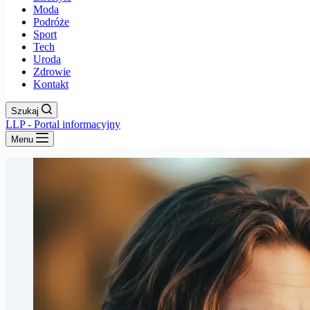
Moda
Podróże
Sport
Tech
Uroda
Zdrowie
Kontakt
Szukaj
LLP - Portal informacyjny
Menu