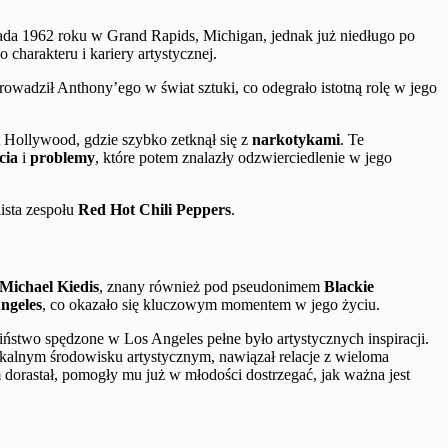
pada 1962 roku w Grand Rapids, Michigan, jednak już niedługo po
charakteru i kariery artystycznej.
owadził Anthony’ego w świat sztuki, co odegrało istotną rolę w jego
 Hollywood, gdzie szybko zetknął się z
narkotykami
. Te
cia
i
problemy
, które potem znalazły odzwierciedlenie w jego
ista zespołu
Red Hot Chili Peppers
.
Michael Kiedis
, znany również pod pseudonimem
Blackie
ngeles
, co okazało się kluczowym momentem w jego życiu.
iństwo spędzone w Los Angeles pełne było artystycznych inspiracji.
okalnym środowisku artystycznym, nawiązał relacje z wieloma
dorastał, pomogły mu już w młodości dostrzegać, jak ważna jest