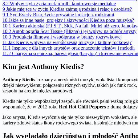
8.2
Wpływ stylu życia rock’n’roll i kontrowersje medialne
9
Jakie miejsce w życiu Kiedisa zajmują rodzina i relacje osobiste?
9.1
Syn Everly Bear, życie prywatne i relacje z rodzicami
10
Jakie są inne pasje, projekty i aktywności Kiedisa poza muzyką?
10.1
Kariera aktorska (F.I.S.T., Sick, Na fali, Mniej niż zero, Jamojay
10.2
Autobiografia Scar Tissue (Blizna) i jej wpływ na odbiór artysty
10.3
Produkcja filmowa i współpraca w branży rozrywkowej
11
Jak Kiedis wpływa na współczesną muzykę i kulturę rockową?
11.1
Inspiracje dla innych artystów oraz znaczenie tekstów i melodii
11.2
Charyzma sceniczna, barwa głosu (baryton) i kreowanie wizeru
Kim jest Anthony Kiedis?
Anthony Kiedis
to znany amerykański muzyk, wokalista i kompozyt
dzięki niezwykłemu połączeniu różnych stylów, takich jak funk rock,
zespołu na arenie międzynarodowej.
Kiedis nie tylko współzałożył zespół, ale również pełni ważną rolę g
wspomnieć, że w 2012 roku
Red Hot Chili Peppers
z dumą dołączyl
Jako artysta, Kiedis wyróżnia się nie tylko niezwykłym wokalem, al
kariery zdobył status ikony rockowego świata, inspirując młodych m
Jak wyglądało dzieciństwo i młodość Anth