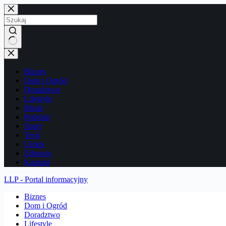
Przejdź
do
treści
Brak
wyników
Biznes
Dom i Ogród
Doradztwo
Lifestyle
Moda
Podróże
Sport
Tech
Uroda
Zdrowie
Kontakt
LLP - Portal informacyjny
Biznes
Dom i Ogród
Doradztwo
Lifestyle