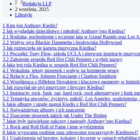
Redakcja LLP
2 września, 2025
Lifestyle
1
Kim jest Anthony Kiedis?
2
Jak wyglądało dzieciństwo i młodość Anthony’ego Kiedisa?
2.1
Rodzina, pochodzenie i wczesne lata w Grand Rapids oraz Los A
2.2
Wpływ ojca Blackie Dammetta i środowiska Hollywood
3
Jak rozpoczęła się kariera muzyczna Kiedisa?
3.1
Początki: Tony Flow, szkoła UCLA i pierwsze inspiracje muzycz
3.2
Założenie zespołu Red Hot Chili Peppers i wybór nazwy
4
Jaka jest rola Kiedisa w zespole Red Hot Chili Peppers?
4.1
Wokalista, teksty piosenek i wpływ na brzmienie grupy
4.2
Relacje z Fleą, Johnem Frusciante i Chadem Smithem
4.3
Współpraca z Hillelem Slovakiem i kluczowe momenty w historii
5
Jak rozwijał się styl muzyczny i liryczny Kiedisa?
5.1
Inspiracje: rock, funk, rap, hard rock, rock alternatywny i funk me
5.2
Tematyka utworów: życiorys, miłość, Los Angeles, uzależnienia, 
6
Jakie albumy i single nagrał Kiedis z Red Hot Chili Peppers?
6.1
Najważniejsze albumy i ich znaczenie
6.2
Znaczenie piosenek takich jak Under The Bridge
7
Jakie były największe sukcesy i nagrody Anthony’ego Kiedisa?
7.1
Rock and Roll Hall of Fame i inne wyróżnienia
8
Jakie wyzwania osobiste oraz zdrowotne towarzyszyły Kiedisowi?
8.1
Uzależnienia od heroiny, kokainy i leczenie w ramach rehabilitacj