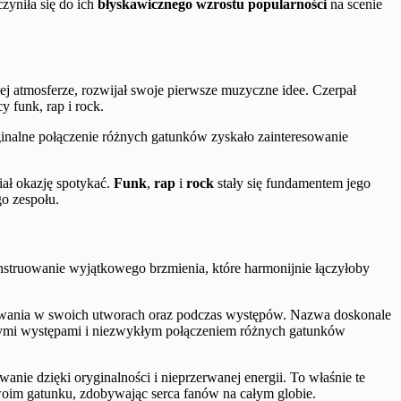
czyniła się do ich
błyskawicznego wzrostu popularności
na scenie
ej atmosferze, rozwijał swoje pierwsze muzyczne idee. Czerpał
 funk, rap i rock.
inalne połączenie różnych gatunków zyskało zainteresowanie
iał okazję spotykać.
Funk
,
rap
i
rock
stały się fundamentem jego
go zespołu.
nstruowanie wyjątkowego brzmienia, które harmonijnie łączyłoby
kazywania w swoich utworach oraz podczas występów. Nazwa doskonale
owymi występami i niezwykłym połączeniem różnych gatunków
wanie dzięki oryginalności i nieprzerwanej energii. To właśnie te
swoim gatunku, zdobywając serca fanów na całym globie.