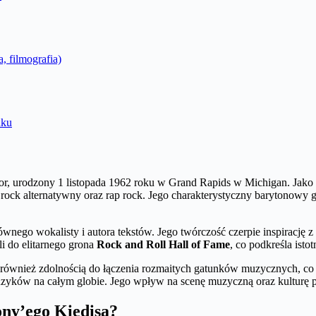
a, filmografia)
nku
or, urodzony 1 listopada 1962 roku w Grand Rapids w Michigan. Jako
 rock alternatywny oraz rap rock. Jego charakterystyczny barytonowy 
łównego wokalisty i autora tekstów. Jego twórczość czerpie inspirację
i do elitarnego grona
Rock and Roll Hall of Fame
, co podkreśla isto
e również zdolnością do łączenia rozmaitych gatunków muzycznych, co 
uzyków na całym globie. Jego wpływ na scenę muzyczną oraz kulturę p
ony’ego Kiedisa?