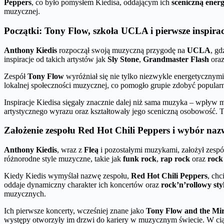
Peppers
, co było pomysłem Kiedisa, oddającym ich
sceniczną energ
muzycznej.
Początki: Tony Flow, szkoła UCLA i pierwsze inspira
Anthony Kiedis
rozpoczął swoją muzyczną przygodę na
UCLA
, gd
inspiracje od takich artystów jak
Sly Stone
,
Grandmaster Flash
ora
Zespół
Tony Flow
wyróżniał się nie tylko niezwykle energetycznym
lokalnej społeczności muzycznej, co pomogło grupie zdobyć popularno
Inspiracje Kiedisa sięgały znacznie dalej niż sama muzyka – wpływ
artystycznego wyrazu oraz kształtowały jego sceniczną osobowość. T
Założenie zespołu Red Hot Chili Peppers i wybór na
Anthony Kiedis
, wraz z
Fleą
i pozostałymi muzykami, założył zesp
różnorodne style muzyczne, takie jak
funk rock
,
rap rock
oraz
rock
Kiedy Kiedis wymyślał nazwę zespołu,
Red Hot Chili Peppers
, ch
oddaje dynamiczny charakter ich koncertów oraz
rock’n’rollowy sty
muzycznych.
Ich pierwsze koncerty, wcześniej znane jako
Tony Flow and the Mir
występy otworzyły im drzwi do kariery w muzycznym świecie. W cią