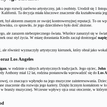
jego rozwój zarówno artystyczny, jak i osobisty. Urodził się 1 listo
Kalifornii. Ta decyzja miała kluczowe znaczenie dla kształtowania jego 
t, był aktorem znanym ze swojej kontrowersyjnej reputacji. To on wpr
dowisku, co sprawiło, że jego dzieciństwo było dość złożone.
o, ale zarazem niebezpiecznego świata. Wkrótce zanurzył się w świat
ek oraz styl życia. W miarę dorastania Kiedis zaczął dostrzegać
napię
 ale również wyznaczyły artystyczny kierunek, który obrał jako wokal
 oraz Los Angeles
igan
, w rodzinie o silnych artystycznych tradycjach. Jego ojciec,
John 
iedy Anthony miał 12 lat, rodzina postanowiła wprowadzić się do
Los A
ckowej, co znacząco wpłynęło na jego muzyczne zainteresowania. Dziec
ne znaczenie dla rozwoju jego kariery. Dzięki licznym kontaktom w l
w w branży muzycznej. Wczesne wpływy ojca oraz otoczenie, w którym 
od