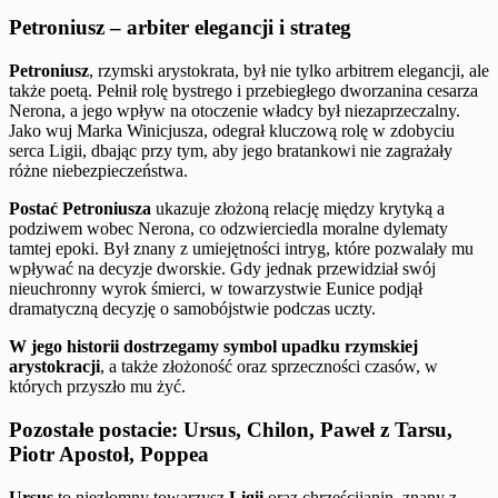
Petroniusz – arbiter elegancji i strateg
Petroniusz
, rzymski arystokrata, był nie tylko arbitrem elegancji, ale
także poetą. Pełnił rolę bystrego i przebiegłego dworzanina cesarza
Nerona, a jego wpływ na otoczenie władcy był niezaprzeczalny.
Jako wuj Marka Winicjusza, odegrał kluczową rolę w zdobyciu
serca Ligii, dbając przy tym, aby jego bratankowi nie zagrażały
różne niebezpieczeństwa.
Postać Petroniusza
ukazuje złożoną relację między krytyką a
podziwem wobec Nerona, co odzwierciedla moralne dylematy
tamtej epoki. Był znany z umiejętności intryg, które pozwalały mu
wpływać na decyzje dworskie. Gdy jednak przewidział swój
nieuchronny wyrok śmierci, w towarzystwie Eunice podjął
dramatyczną decyzję o samobójstwie podczas uczty.
W jego historii dostrzegamy symbol upadku rzymskiej
arystokracji
, a także złożoność oraz sprzeczności czasów, w
których przyszło mu żyć.
Pozostałe postacie: Ursus, Chilon, Paweł z Tarsu,
Piotr Apostoł, Poppea
Ursus
to niezłomny towarzysz
Ligii
oraz chrześcijanin, znany z