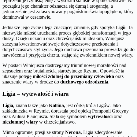
reprezentuje rzymską elitę z wysokim statusie w społeczeństwie. Na
początku jego charakter odznacza się dumą i arogancją, a
jednocześnie jest zafascynowany pogańskim światopoglądem, który
dominował w cesarstwie.
Jednakże jego życie ulega znaczącej zmianie, gdy spotyka
Ligii
. Ta
niezwykła miłość uruchamia proces głębokiej transformacji w jego
duszy. Dzięki uczuciu oraz chrześcijańskim ideałom, Winicjusz
zaczyna kwestionować swoje dotychczasowe przekonania i
dotychczasowy styl życia. Jego duchowa przemiana prowadzi go do
nawrócenia i przyjęcia chrztu, stając się zwolennikiem nowej wiary.
W postaci Winicjusza dostrzegamy triumf nowej moralności nad
zepsuciem oraz brutalnością starożytnego Rzymu. Opowieść ta
ukazuje potęgę
miłości zdolnej do przemiany człowieka
oraz
znaczenie wiary w drodze do
duchowego odrodzenia
.
Ligia – wytrwałość i wiara
Ligia
, znana także jako
Kallina
, jest córką króla Ligów. Jako
zakładniczka w Rzymie, dorastała pod opieką Pomponii Grecyny
oraz Aulusa Plaucjusza. Stała się symbolem
wytrwałości
oraz
niezłomnej wiary
w chrześcijaństwo.
Mimo ogromnej presji ze strony
Nerona
, Ligia zdecydowanie