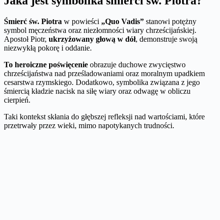
Jaka jest symbolika śmierci św. Piotra?
Śmierć św. Piotra
w powieści
„Quo Vadis”
stanowi potężny
symbol męczeństwa oraz niezłomności wiary chrześcijańskiej.
Apostoł Piotr,
ukrzyżowany głową w dół
, demonstruje swoją
niezwykłą pokorę i oddanie.
To heroiczne poświęcenie
obrazuje duchowe zwycięstwo
chrześcijaństwa nad prześladowaniami oraz moralnym upadkiem
cesarstwa rzymskiego. Dodatkowo, symbolika związana z jego
śmiercią kładzie nacisk na siłę wiary oraz odwagę w obliczu
cierpień.
Taki kontekst skłania do głębszej refleksji nad wartościami, które
przetrwały przez wieki, mimo napotykanych trudności.