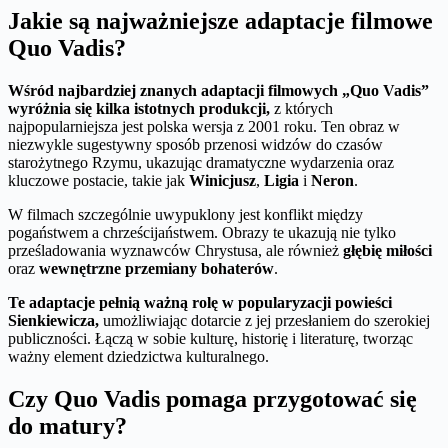
Jakie są najważniejsze adaptacje filmowe
Quo Vadis?
Wśród najbardziej znanych adaptacji filmowych „Quo Vadis”
wyróżnia się kilka istotnych produkcji,
z których
najpopularniejsza jest polska wersja z 2001 roku. Ten obraz w
niezwykle sugestywny sposób przenosi widzów do czasów
starożytnego Rzymu, ukazując dramatyczne wydarzenia oraz
kluczowe postacie, takie jak
Winicjusz
,
Ligia
i
Neron
.
W filmach szczególnie uwypuklony jest konflikt między
pogaństwem a chrześcijaństwem. Obrazy te ukazują nie tylko
prześladowania wyznawców Chrystusa, ale również
głębię miłości
oraz
wewnętrzne przemiany bohaterów
.
Te adaptacje pełnią ważną rolę w popularyzacji powieści
Sienkiewicza,
umożliwiając dotarcie z jej przesłaniem do szerokiej
publiczności. Łączą w sobie kulturę, historię i literaturę, tworząc
ważny element dziedzictwa kulturalnego.
Czy Quo Vadis pomaga przygotować się
do matury?