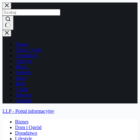
Przejdź
do
treści
Brak
wyników
Biznes
Dom i Ogród
Doradztwo
Lifestyle
Moda
Podróże
Sport
Tech
Uroda
Zdrowie
Kontakt
LLP - Portal informacyjny
Biznes
Dom i Ogród
Doradztwo
Lifestyle