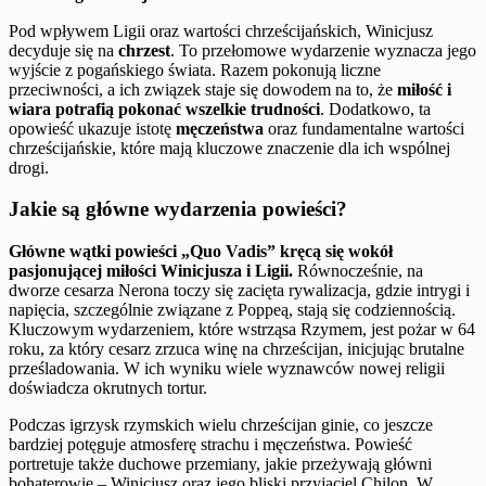
Pod wpływem Ligii oraz wartości chrześcijańskich, Winicjusz
decyduje się na
chrzest
. To przełomowe wydarzenie wyznacza jego
wyjście z pogańskiego świata. Razem pokonują liczne
przeciwności, a ich związek staje się dowodem na to, że
miłość i
wiara potrafią pokonać wszelkie trudności
. Dodatkowo, ta
opowieść ukazuje istotę
męczeństwa
oraz fundamentalne wartości
chrześcijańskie, które mają kluczowe znaczenie dla ich wspólnej
drogi.
Jakie są główne wydarzenia powieści?
Główne wątki powieści „Quo Vadis” kręcą się wokół
pasjonującej miłości Winicjusza i Ligii.
Równocześnie, na
dworze cesarza Nerona toczy się zacięta rywalizacja, gdzie intrygi i
napięcia, szczególnie związane z Poppeą, stają się codziennością.
Kluczowym wydarzeniem, które wstrząsa Rzymem, jest pożar w 64
roku, za który cesarz zrzuca winę na chrześcijan, inicjując brutalne
prześladowania. W ich wyniku wiele wyznawców nowej religii
doświadcza okrutnych tortur.
Podczas igrzysk rzymskich wielu chrześcijan ginie, co jeszcze
bardziej potęguje atmosferę strachu i męczeństwa. Powieść
portretuje także duchowe przemiany, jakie przeżywają główni
bohaterowie – Winicjusz oraz jego bliski przyjaciel Chilon. W