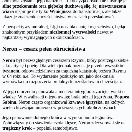
odmawia zostania jego nałożnicą. Ta decyzja doskonale ilustruje jej
silne przekonania
oraz
głęboką duchową siłę
. Jej
niewzruszona
wiara
inspiruje nie tylko
Winicjusza
do transformacji, ale także
ukazuje znaczenie chrześcijaństwa w czasach prześladowań.
Z perspektywy moralnej, Ligia uosabia cnotę i męczeństwo, będąc
znakomitym przykładem
niezłomnej wytrwałości
nawet w
najbardziej wymagających okolicznościach.
Neron – cesarz pełen okrucieństwa
Neron
był bezwzględnym cesarzem Rzymu, który postrzegał siebie
jako artystę i poetę. Dla wielu jednak pozostaje przede wszystkim
tyranem
, odpowiedzialnym za tragiczną katastrofę pożaru Rzymu
w 64 roku n.e. To wydarzenie posłużyło mu jako doskonała
wymówka do rozpoczęcia brutalnych prześladowań chrześcijan.
W jego otoczeniu panowała atmosfera intryg oraz zaciętej walki o
władzę. W rywalizacji o jego uwagę brała udział jego żona,
Poppea
Sabina
. Neron często organizował
krwawe igrzyska
, na których
wielu chrześcijan umierało w przerażających okolicznościach.
Jego panowanie dobiegło końca w wyniku buntu legionów.
Zobowiązany do stawienia czoła klęsce, Neron zdecydował się na
tragiczny krok
– popełnił samobójstwo.