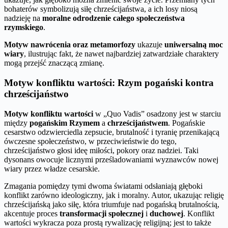
bohaterów symbolizują siłę chrześcijaństwa, a ich losy niosą
nadzieję na
moralne odrodzenie całego społeczeństwa
rzymskiego
.
Motyw nawrócenia oraz metamorfozy
ukazuje
uniwersalną moc
wiary
, ilustrując fakt, że nawet najbardziej zatwardziałe charaktery
mogą przejść znaczącą zmianę.
Motyw konfliktu wartości: Rzym pogański kontra
chrześcijaństwo
Motyw konfliktu wartości
w „Quo Vadis” osadzony jest w starciu
między
pogańskim Rzymem
a
chrześcijaństwem
. Pogańskie
cesarstwo odzwierciedla zepsucie, brutalność i tyranię przenikającą
ówczesne społeczeństwo, w przeciwieństwie do tego,
chrześcijaństwo głosi ideę miłości, pokory oraz nadziei. Taki
dysonans owocuje licznymi prześladowaniami wyznawców nowej
wiary przez władze cesarskie.
Zmagania pomiędzy tymi dwoma światami odsłaniają głęboki
konflikt zarówno ideologiczny, jak i moralny. Autor, ukazując religię
chrześcijańską jako siłę, która triumfuje nad pogańską brutalnością,
akcentuje proces
transformacji społecznej
i
duchowej
. Konflikt
wartości wykracza poza prostą rywalizację religijną; jest to także