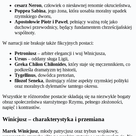
cesarz Neron
, człowiek o niesławnej renomie okrucieństwa,
Poppea Sabina
, jego żona, która uosabia moralny upadek
rzymskiego dworu,
Apostołowie Piotr i Paweł
, pełniący ważną rolę jako
duchowi przewodnicy, będący fundamentem chrześcijańskiej
wspólnoty.
W narracji nie brakuje także fikcyjnych postaci:
Petroniusz
– arbiter elegancji i wuj Winicjusza,
Ursus
– oddany sługa Ligii,
Greka Chilon Chilonides
, który staje się męczennikiem, co
podkreśla dramatyzm tej historii,
Tygellinus
, dowódca pretorian,
filozof Seneka
, ilustrujący różne aspekty rzymskiej polityki
oraz moralnych dylematów tamtego okresu.
Wszystkie te różnorodne postacie składają się na niezwykle bogaty
obraz społeczeństwa starożytnego Rzymu, pełnego złożoności,
napięć i kontrastów.
Winicjusz – charakterystyka i przemiana
Marek Winicjusz
, młody patrycjusz oraz trybun wojskowy,