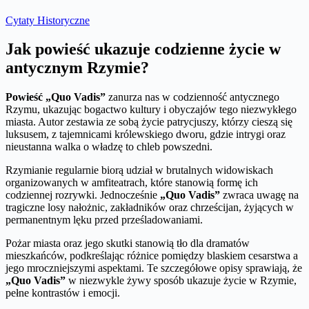
Cytaty Historyczne
Jak powieść ukazuje codzienne życie w
antycznym Rzymie?
Powieść „Quo Vadis”
zanurza nas w codzienność antycznego
Rzymu, ukazując bogactwo kultury i obyczajów tego niezwykłego
miasta. Autor zestawia ze sobą życie patrycjuszy, którzy cieszą się
luksusem, z tajemnicami królewskiego dworu, gdzie intrygi oraz
nieustanna walka o władzę to chleb powszedni.
Rzymianie regularnie biorą udział w brutalnych widowiskach
organizowanych w amfiteatrach, które stanowią formę ich
codziennej rozrywki. Jednocześnie
„Quo Vadis”
zwraca uwagę na
tragiczne losy nałożnic, zakładników oraz chrześcijan, żyjących w
permanentnym lęku przed prześladowaniami.
Pożar miasta oraz jego skutki stanowią tło dla dramatów
mieszkańców, podkreślając różnice pomiędzy blaskiem cesarstwa a
jego mroczniejszymi aspektami. Te szczegółowe opisy sprawiają, że
„Quo Vadis”
w niezwykle żywy sposób ukazuje życie w Rzymie,
pełne kontrastów i emocji.