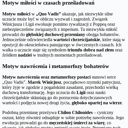
Motyw miłości w czasach prześladowań
Motyw miłości
w
„Quo Vadis”
ukazuje, jak niezwykle silne
uczucie może być w obliczu wyzwań i zagrożeń. Związek
Winicjusza i Ligii ewoluuje pomimo rywalizacji z Poppeą oraz
niebezpieczeństw związanych z imperium. Ta niezwykła miłość
prowadzi do
głębokiej duchowej przemiany
obojga bohaterów.
Jednocześnie odzwierciedla
wartości chrześcijańskie
, które stają w
opozycji do okrucieństwa panującego w ówczesnych czasach. Ich
walka o uczucie staje się symbolem
triumfu dobra nad złem
oraz
źródłem
nadziei
w trudnych momentach prześladowań.
Motyw nawrócenia i metamorfozy bohaterów
Motyw nawrócenia oraz metamorfozy postaci
stanowi serce
„Quo Vadis”.
Marek Winicjusz
, początkowo rzymski patrycjusz,
który żyje w zgodzie z pogańskimi zasadami, przechodzi wielką
duchową transformację. Jego uczucia do
Ligii
oraz nauki
chrześcijańskie skłaniają go do porzucenia dotychczasowych
wartości i podjęcia nowej drogi życia,
głęboko opartej na wierze
.
Podobną przemianę przeżywa
Chilon Chilonides
– cyniczny
oszust, który również odnajduje w sobie potrzebę nawrócenia. Jego
ewolucja prowadzi go do
męczeńskiej śmierci za wiarę
, co
ukazuje, jak głęboko można zmienić swoje życie. Przemiany tych