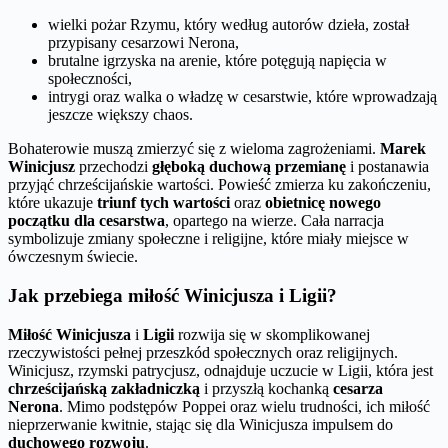
wielki pożar Rzymu, który według autorów dzieła, został
przypisany cesarzowi Nerona,
brutalne igrzyska na arenie, które potęgują napięcia w
społeczności,
intrygi oraz walka o władzę w cesarstwie, które wprowadzają
jeszcze większy chaos.
Bohaterowie muszą zmierzyć się z wieloma zagrożeniami.
Marek
Winicjusz
przechodzi
głęboką duchową przemianę
i postanawia
przyjąć chrześcijańskie wartości. Powieść zmierza ku zakończeniu,
które ukazuje
triunf tych wartości
oraz
obietnicę nowego
początku dla cesarstwa
, opartego na wierze. Cała narracja
symbolizuje zmiany społeczne i religijne, które miały miejsce w
ówczesnym świecie.
Jak przebiega miłość Winicjusza i Ligii?
Miłość Winicjusza
i
Ligii
rozwija się w skomplikowanej
rzeczywistości pełnej przeszkód społecznych oraz religijnych.
Winicjusz, rzymski patrycjusz, odnajduje uczucie w Ligii, która jest
chrześcijańską zakładniczką
i przyszłą kochanką
cesarza
Nerona
. Mimo podstępów Poppei oraz wielu trudności, ich miłość
nieprzerwanie kwitnie, stając się dla Winicjusza impulsem do
duchowego rozwoju
.