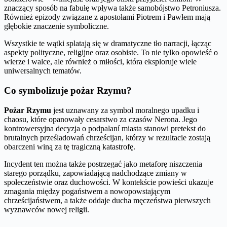
znaczący sposób na fabułę wpływa także samobójstwo Petroniusza.
Również epizody związane z apostołami Piotrem i Pawłem mają
głębokie znaczenie symboliczne.
Wszystkie te wątki splatają się w dramatyczne tło narracji, łącząc
aspekty polityczne, religijne oraz osobiste. To nie tylko opowieść o
wierze i walce, ale również o miłości, która eksploruje wiele
uniwersalnych tematów.
Co symbolizuje pożar Rzymu?
Pożar Rzymu
jest uznawany za symbol moralnego upadku i
chaosu, które opanowały cesarstwo za czasów Nerona. Jego
kontrowersyjna decyzja o podpalaní miasta stanowi pretekst do
brutalnych prześladowań chrześcijan, którzy w rezultacie zostają
obarczeni winą za tę tragiczną katastrofę.
Incydent ten można także postrzegać jako metaforę niszczenia
starego porządku, zapowiadającą nadchodzące zmiany w
społeczeństwie oraz duchowości. W kontekście powieści ukazuje
zmagania między pogaństwem a nowopowstającym
chrześcijaństwem, a także oddaje ducha męczeństwa pierwszych
wyznawców nowej religii.