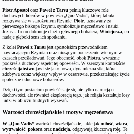
Piotr Apostoł
oraz
Paweł z Tarsu
pełnią kluczowe role
duchowych liderów w powieści „Quo Vadis”, której fabuła
rozgrywa się w starożytnym Rzymie.
Piotr
, uznawany za
pierwszego biskupa Rzymu, symbolizuje męczeństwo i nauki
Jezusa. To on dokonuje chrztu głównego bohatera,
Winicjusza
, co
nadaje głęboki sens ich spotkaniu.
Z kolei
Paweł z Tarsu
jest apostolskim przewodnikiem,
nawracającym Rzymian oraz niosącym pocieszenie wiernym w
czasach prześladowań. Jego obecność, obok
Piotra
, wyraźnie
podkreśla duchowy aspekt tej opowieści. W szerszym kontekście
chrześcijaństwo
jawi się jako nowa, dynamiczna siła, która
zdobywa coraz większy wpływ w cesarstwie, przekształcając życie
społeczne i duchowe bohaterów.
Dzięki tym postaciom powieść staje się nie tylko narracją o
duchowości, ale również eksploracją tego, jak religia kształtuje losy
ludzi w obliczu trudnych wyzwań.
Wartości chrześcijańskie i motyw męczeństwa
W „Quo Vadis”
wartości chrześcijańskie, takie jak
miłość
,
wiara
,
wytrwałość
,
pokora
oraz
nadzieja
, odgrywają kluczową rolę. Te