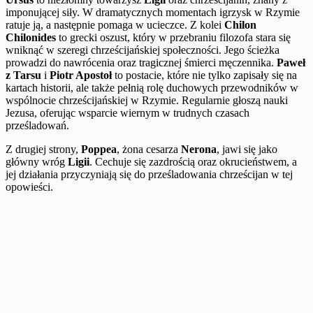
imponującej siły. W dramatycznych momentach igrzysk w Rzymie
ratuje ją, a następnie pomaga w ucieczce. Z kolei
Chilon
Chilonides
to grecki oszust, który w przebraniu filozofa stara się
wniknąć w szeregi chrześcijańskiej społeczności. Jego ścieżka
prowadzi do nawrócenia oraz tragicznej śmierci męczennika.
Paweł
z Tarsu
i
Piotr Apostoł
to postacie, które nie tylko zapisały się na
kartach historii, ale także pełnią rolę duchowych przewodników w
wspólnocie chrześcijańskiej w Rzymie. Regularnie głoszą nauki
Jezusa, oferując wsparcie wiernym w trudnych czasach
prześladowań.
Z drugiej strony,
Poppea
, żona cesarza
Nerona
, jawi się jako
główny wróg
Ligii
. Cechuje się zazdrością oraz okrucieństwem, a
jej działania przyczyniają się do prześladowania chrześcijan w tej
opowieści.