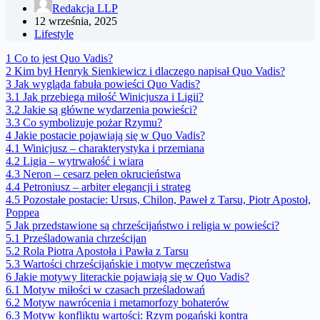
Redakcja LLP
12 września, 2025
Lifestyle
1
Co to jest Quo Vadis?
2
Kim był Henryk Sienkiewicz i dlaczego napisał Quo Vadis?
3
Jak wygląda fabuła powieści Quo Vadis?
3.1
Jak przebiega miłość Winicjusza i Ligii?
3.2
Jakie są główne wydarzenia powieści?
3.3
Co symbolizuje pożar Rzymu?
4
Jakie postacie pojawiają się w Quo Vadis?
4.1
Winicjusz – charakterystyka i przemiana
4.2
Ligia – wytrwałość i wiara
4.3
Neron – cesarz pełen okrucieństwa
4.4
Petroniusz – arbiter elegancji i strateg
4.5
Pozostałe postacie: Ursus, Chilon, Paweł z Tarsu, Piotr Apostoł,
Poppea
5
Jak przedstawione są chrześcijaństwo i religia w powieści?
5.1
Prześladowania chrześcijan
5.2
Rola Piotra Apostoła i Pawła z Tarsu
5.3
Wartości chrześcijańskie i motyw męczeństwa
6
Jakie motywy literackie pojawiają się w Quo Vadis?
6.1
Motyw miłości w czasach prześladowań
6.2
Motyw nawrócenia i metamorfozy bohaterów
6.3
Motyw konfliktu wartości: Rzym pogański kontra