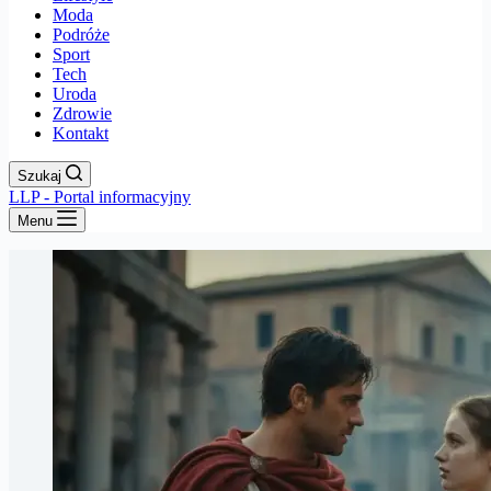
Moda
Podróże
Sport
Tech
Uroda
Zdrowie
Kontakt
Szukaj
LLP - Portal informacyjny
Menu