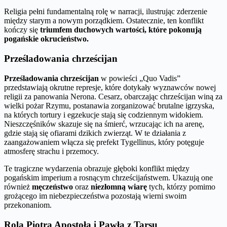
Religia pełni fundamentalną rolę w narracji, ilustrując zderzenie
między starym a nowym porządkiem. Ostatecznie, ten konflikt
kończy się
triumfem duchowych wartości, które pokonują
pogańskie okrucieństwo.
Prześladowania chrześcijan
Prześladowania chrześcijan
w powieści „Quo Vadis”
przedstawiają okrutne represje, które dotykały wyznawców nowej
religii za panowania Nerona. Cesarz, obarczając chrześcijan winą za
wielki pożar Rzymu, postanawia zorganizować brutalne igrzyska,
na których tortury i egzekucje stają się codziennym widokiem.
Nieszczęśników skazuje się na śmierć, wrzucając ich na arenę,
gdzie stają się ofiarami dzikich zwierząt. W te działania z
zaangażowaniem włącza się prefekt Tygellinus, który potęguje
atmosferę strachu i przemocy.
Te tragiczne wydarzenia obrazuje głęboki konflikt między
pogańskim imperium a rosnącym chrześcijaństwem. Ukazują one
również
męczeństwo
oraz
niezłomną wiarę
tych, którzy pomimo
grożącego im niebezpieczeństwa pozostają wierni swoim
przekonaniom.
Rola Piotra Apostoła i Pawła z Tarsu