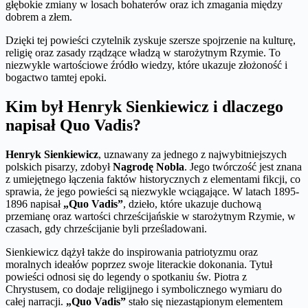
głębokie zmiany w losach bohaterów oraz ich zmagania między
dobrem a złem.
Dzięki tej powieści czytelnik zyskuje szersze spojrzenie na kulturę,
religię oraz zasady rządzące władzą w starożytnym Rzymie. To
niezwykle wartościowe źródło wiedzy, które ukazuje złożoność i
bogactwo tamtej epoki.
Kim był Henryk Sienkiewicz i dlaczego
napisał Quo Vadis?
Henryk Sienkiewicz
, uznawany za jednego z najwybitniejszych
polskich pisarzy, zdobył
Nagrodę Nobla
. Jego twórczość jest znana
z umiejętnego łączenia faktów historycznych z elementami fikcji, co
sprawia, że jego powieści są niezwykle wciągające. W latach 1895-
1896 napisał
„Quo Vadis”
, dzieło, które ukazuje duchową
przemianę oraz wartości chrześcijańskie w starożytnym Rzymie, w
czasach, gdy chrześcijanie byli prześladowani.
Sienkiewicz dążył także do inspirowania patriotyzmu oraz
moralnych ideałów poprzez swoje literackie dokonania. Tytuł
powieści odnosi się do legendy o spotkaniu św. Piotra z
Chrystusem, co dodaje religijnego i symbolicznego wymiaru do
całej narracji.
„Quo Vadis”
stało się niezastąpionym elementem