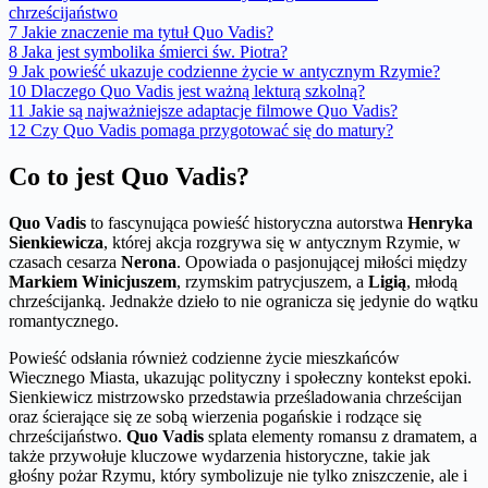
chrześcijaństwo
7
Jakie znaczenie ma tytuł Quo Vadis?
8
Jaka jest symbolika śmierci św. Piotra?
9
Jak powieść ukazuje codzienne życie w antycznym Rzymie?
10
Dlaczego Quo Vadis jest ważną lekturą szkolną?
11
Jakie są najważniejsze adaptacje filmowe Quo Vadis?
12
Czy Quo Vadis pomaga przygotować się do matury?
Co to jest Quo Vadis?
Quo Vadis
to fascynująca powieść historyczna autorstwa
Henryka
Sienkiewicza
, której akcja rozgrywa się w antycznym Rzymie, w
czasach cesarza
Nerona
. Opowiada o pasjonującej miłości między
Markiem Winicjuszem
, rzymskim patrycjuszem, a
Ligią
, młodą
chrześcijanką. Jednakże dzieło to nie ogranicza się jedynie do wątku
romantycznego.
Powieść odsłania również codzienne życie mieszkańców
Wiecznego Miasta, ukazując polityczny i społeczny kontekst epoki.
Sienkiewicz mistrzowsko przedstawia prześladowania chrześcijan
oraz ścierające się ze sobą wierzenia pogańskie i rodzące się
chrześcijaństwo.
Quo Vadis
splata elementy romansu z dramatem, a
także przywołuje kluczowe wydarzenia historyczne, takie jak
głośny pożar Rzymu, który symbolizuje nie tylko zniszczenie, ale i