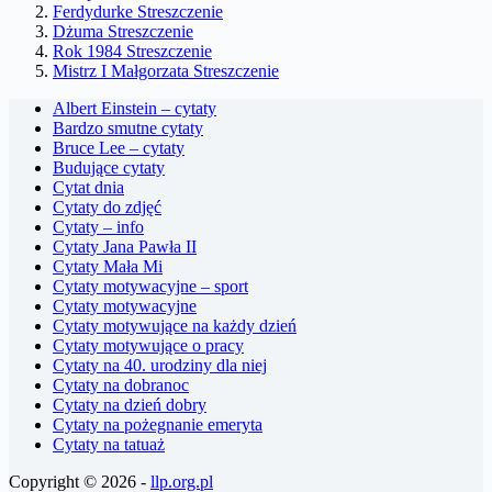
Ferdydurke Streszczenie
Dżuma Streszczenie
Rok 1984 Streszczenie
Mistrz I Małgorzata Streszczenie
Albert Einstein – cytaty
Bardzo smutne cytaty
Bruce Lee – cytaty
Budujące cytaty
Cytat dnia
Cytaty do zdjęć
Cytaty – info
Cytaty Jana Pawła II
Cytaty Mała Mi
Cytaty motywacyjne – sport
Cytaty motywacyjne
Cytaty motywujące na każdy dzień
Cytaty motywujące o pracy
Cytaty na 40. urodziny dla niej
Cytaty na dobranoc
Cytaty na dzień dobry
Cytaty na pożegnanie emeryta
Cytaty na tatuaż
Copyright © 2026 -
llp.org.pl