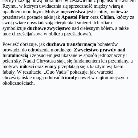
cechy ukazują nową moralność w zestawieniu z pogańskim światem
Rzymu, w którym uwidacznia się sprzeczność między wiarą a
upadkiem moralnym. Motyw
męczeństwa
jest istotny, ponieważ
przedstawia postacie takie jak
Apostoł Piotr
oraz
Chilon
, którzy za
swoją wiarę doświadczają cierpienia i śmierci. Ich ofiara
symbolizuje
duchowe zwycięstwo
nad cielesnym bólem, a także
moc chrześcijaństwa w obliczu prześladowań.
Powieść obrazuje, jak
duchowa transformacja
bohaterów
prowadzi do odrodzenia moralnego.
Zwycięstwo prawdy nad
brutalnością
i zepsuciem jest ukazane w sposób jednoznaczny i
pełen siły. Nauki Chrystusa stają się fundamentem ich przemiany, a
motywy
miłości
oraz
wiary
przeplatają się z każdym wątkiem
fabuły. W rezultacie, „Quo Vadis” pokazuje, jak wartości
chrześcijańskie mogą odnosić
triumfy
nawet w najtrudniejszych
okolicznościach.