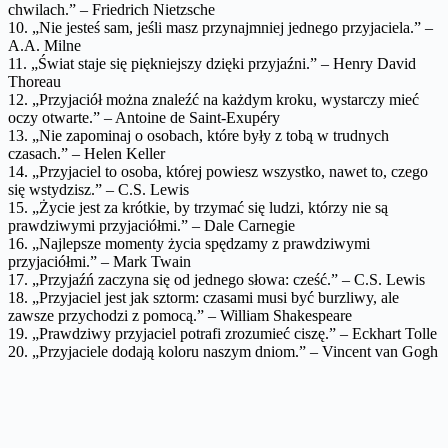
chwilach.” – Friedrich Nietzsche
10. „Nie jesteś sam, jeśli masz przynajmniej jednego przyjaciela.” –
A.A. Milne
11. „Świat staje się piękniejszy dzięki przyjaźni.” – Henry David
Thoreau
12. „Przyjaciół można znaleźć na każdym kroku, wystarczy mieć
oczy otwarte.” – Antoine de Saint-Exupéry
13. „Nie zapominaj o osobach, które były z tobą w trudnych
czasach.” – Helen Keller
14. „Przyjaciel to osoba, której powiesz wszystko, nawet to, czego
się wstydzisz.” – C.S. Lewis
15. „Życie jest za krótkie, by trzymać się ludzi, którzy nie są
prawdziwymi przyjaciółmi.” – Dale Carnegie
16. „Najlepsze momenty życia spędzamy z prawdziwymi
przyjaciółmi.” – Mark Twain
17. „Przyjaźń zaczyna się od jednego słowa: cześć.” – C.S. Lewis
18. „Przyjaciel jest jak sztorm: czasami musi być burzliwy, ale
zawsze przychodzi z pomocą.” – William Shakespeare
19. „Prawdziwy przyjaciel potrafi zrozumieć ciszę.” – Eckhart Tolle
20. „Przyjaciele dodają koloru naszym dniom.” – Vincent van Gogh