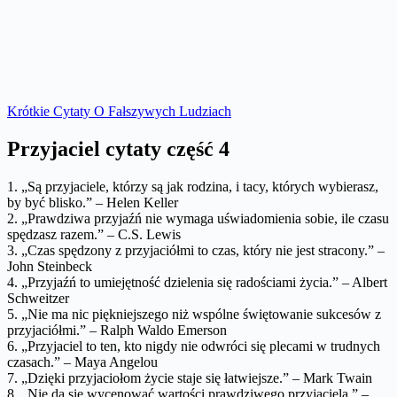
Krótkie Cytaty O Fałszywych Ludziach
Przyjaciel cytaty część 4
1. „Są przyjaciele, którzy są jak rodzina, i tacy, których wybierasz,
by być blisko.” – Helen Keller
2. „Prawdziwa przyjaźń nie wymaga uświadomienia sobie, ile czasu
spędzasz razem.” – C.S. Lewis
3. „Czas spędzony z przyjaciółmi to czas, który nie jest stracony.” –
John Steinbeck
4. „Przyjaźń to umiejętność dzielenia się radościami życia.” – Albert
Schweitzer
5. „Nie ma nic piękniejszego niż wspólne świętowanie sukcesów z
przyjaciółmi.” – Ralph Waldo Emerson
6. „Przyjaciel to ten, kto nigdy nie odwróci się plecami w trudnych
czasach.” – Maya Angelou
7. „Dzięki przyjaciołom życie staje się łatwiejsze.” – Mark Twain
8. „Nie da się wycenować wartości prawdziwego przyjaciela.” –