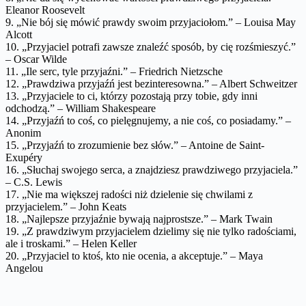
Eleanor Roosevelt
9. „Nie bój się mówić prawdy swoim przyjaciołom.” – Louisa May
Alcott
10. „Przyjaciel potrafi zawsze znaleźć sposób, by cię rozśmieszyć.”
– Oscar Wilde
11. „Ile serc, tyle przyjaźni.” – Friedrich Nietzsche
12. „Prawdziwa przyjaźń jest bezinteresowna.” – Albert Schweitzer
13. „Przyjaciele to ci, którzy pozostają przy tobie, gdy inni
odchodzą.” – William Shakespeare
14. „Przyjaźń to coś, co pielęgnujemy, a nie coś, co posiadamy.” –
Anonim
15. „Przyjaźń to zrozumienie bez słów.” – Antoine de Saint-
Exupéry
16. „Słuchaj swojego serca, a znajdziesz prawdziwego przyjaciela.”
– C.S. Lewis
17. „Nie ma większej radości niż dzielenie się chwilami z
przyjacielem.” – John Keats
18. „Najlepsze przyjaźnie bywają najprostsze.” – Mark Twain
19. „Z prawdziwym przyjacielem dzielimy się nie tylko radościami,
ale i troskami.” – Helen Keller
20. „Przyjaciel to ktoś, kto nie ocenia, a akceptuje.” – Maya
Angelou