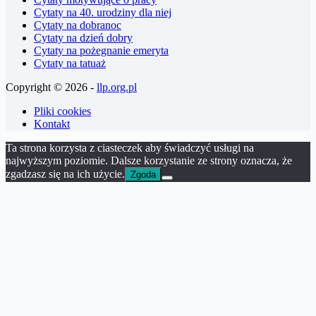
Cytaty na 40. urodziny dla niej
Cytaty na dobranoc
Cytaty na dzień dobry
Cytaty na pożegnanie emeryta
Cytaty na tatuaż
Copyright © 2026 -
llp.org.pl
Pliki cookies
Kontakt
Ta strona korzysta z ciasteczek aby świadczyć usługi na
najwyższym poziomie. Dalsze korzystanie ze strony oznacza, że
zgadzasz się na ich użycie.
Zgoda