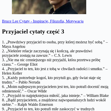
Bruce Lee Cytaty - Inspiracje, Filozofia, Motywacja
Przyjaciel cytaty część 3
1. „Prawdziwy przyjaciel to osoba, przy której możesz być sobą.” –
Maya Angelou
2. „Niektóre relacje zaczynają się i kończą, ale prawdziwi
przyjaciele zostają na zawsze.” – C.S. Lewis
3. „Nie ma nic cenniejszego niż przyjaźń, która przetrwa próbę
czasu.” – George Eliot
4. „Przyjaciel to ten, kto jest z tobą w chwilach radości i smutku.” –
Helen Keller
5. „Każdy potrzebuje kogoś, kto przytuli go, gdy świat staje się
trudny.” – Pablo Neruda
6. „Moim najlepszym przyjacielem jest ten, kto potrafi docenić moją
odmienność.” – Oscar Wilde
7. „Przyjaźń to najpiękniejsza miłość, jaka istnieje.” – William Blake
8. „Bądź przyjacielem, a znajdziesz najwspanialszych ludzi wokół
siebie.” – Ralph Waldo Emerson
9. „Przyjaciel to ten, kto potrafi mile zaskoczyć w trudnych