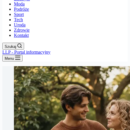
Moda
Podróże
Sport
Tech
Uroda
Zdrowie
Kontakt
Szukaj
LLP - Portal informacyjny
Menu