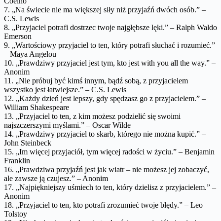
Coelho
7. „Na świecie nie ma większej siły niż przyjaźń dwóch osób.” –
C.S. Lewis
8. „Przyjaciel potrafi dostrzec twoje najgłębsze lęki.” – Ralph Waldo
Emerson
9. „Wartościowy przyjaciel to ten, który potrafi słuchać i rozumieć.”
– Maya Angelou
10. „Prawdziwy przyjaciel jest tym, kto jest with you all the way.” –
Anonim
11. „Nie próbuj być kimś innym, bądź sobą, z przyjacielem
wszystko jest łatwiejsze.” – C.S. Lewis
12. „Każdy dzień jest lepszy, gdy spędzasz go z przyjacielem.” –
William Shakespeare
13. „Przyjaciel to ten, z kim możesz podzielić się swoimi
najszczerszymi myślami.” – Oscar Wilde
14. „Prawdziwy przyjaciel to skarb, którego nie można kupić.” –
John Steinbeck
15. „Im więcej przyjaciół, tym więcej radości w życiu.” – Benjamin
Franklin
16. „Prawdziwa przyjaźń jest jak wiatr – nie możesz jej zobaczyć,
ale zawsze ją czujesz.” – Anonim
17. „Najpiękniejszy uśmiech to ten, który dzielisz z przyjacielem.” –
Anonim
18. „Przyjaciel to ten, kto potrafi zrozumieć twoje błędy.” – Leo
Tolstoy