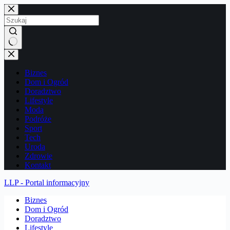
Przejdź
do
treści
Brak
wyników
Biznes
Dom i Ogród
Doradztwo
Lifestyle
Moda
Podróże
Sport
Tech
Uroda
Zdrowie
Kontakt
LLP - Portal informacyjny
Biznes
Dom i Ogród
Doradztwo
Lifestyle