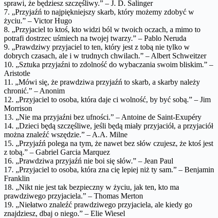
sprawi, że będziesz szczęśliwy.” – J. D. Salinger
7. „Przyjaźń to najpiękniejszy skarb, który możemy zdobyć w
życiu.” – Victor Hugo
8. „Przyjaciel to ktoś, kto widzi ból w twoich oczach, a mimo to
potrafi dostrzec uśmiech na twojej twarzy.” – Pablo Neruda
9. „Prawdziwy przyjaciel to ten, który jest z tobą nie tylko w
dobrych czasach, ale i w trudnych chwilach.” – Albert Schweitzer
10. „Sztuka przyjaźni to zdolność do wybaczania swoim bliskim.” –
Aristotle
11. „Mówi się, że prawdziwa przyjaźń to skarb, a skarby należy
chronić.” – Anonim
12. „Przyjaciel to osoba, która daje ci wolność, by być sobą.” – Jim
Morrison
13. „Nie ma przyjaźni bez ufności.” – Antoine de Saint-Exupéry
14. „Dzieci będą szczęśliwe, jeśli będą miały przyjaciół, a przyjaciół
można znaleźć wszędzie.” – A.A. Milne
15. „Przyjaźń polega na tym, że nawet bez słów czujesz, że ktoś jest
z tobą.” – Gabriel Garcia Marquez
16. „Prawdziwa przyjaźń nie boi się słów.” – Jean Paul
17. „Przyjaciel to osoba, która zna cię lepiej niż ty sam.” – Benjamin
Franklin
18. „Nikt nie jest tak bezpieczny w życiu, jak ten, kto ma
prawdziwego przyjaciela.” – Thomas Merton
19. „Niełatwo znaleźć prawdziwego przyjaciela, ale kiedy go
znajdziesz, dbaj o niego.” – Elie Wiesel