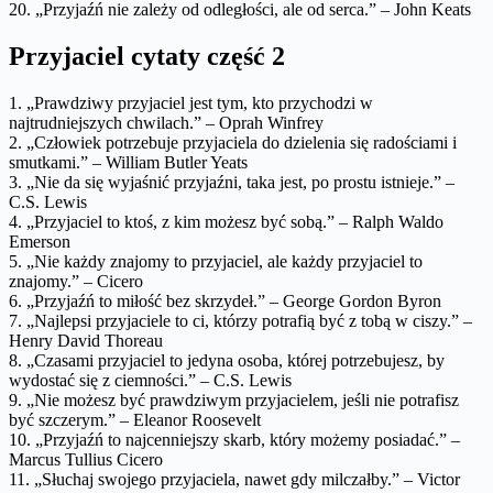
20. „Przyjaźń nie zależy od odległości, ale od serca.” – John Keats
Przyjaciel cytaty część 2
1. „Prawdziwy przyjaciel jest tym, kto przychodzi w
najtrudniejszych chwilach.” – Oprah Winfrey
2. „Człowiek potrzebuje przyjaciela do dzielenia się radościami i
smutkami.” – William Butler Yeats
3. „Nie da się wyjaśnić przyjaźni, taka jest, po prostu istnieje.” –
C.S. Lewis
4. „Przyjaciel to ktoś, z kim możesz być sobą.” – Ralph Waldo
Emerson
5. „Nie każdy znajomy to przyjaciel, ale każdy przyjaciel to
znajomy.” – Cicero
6. „Przyjaźń to miłość bez skrzydeł.” – George Gordon Byron
7. „Najlepsi przyjaciele to ci, którzy potrafią być z tobą w ciszy.” –
Henry David Thoreau
8. „Czasami przyjaciel to jedyna osoba, której potrzebujesz, by
wydostać się z ciemności.” – C.S. Lewis
9. „Nie możesz być prawdziwym przyjacielem, jeśli nie potrafisz
być szczerym.” – Eleanor Roosevelt
10. „Przyjaźń to najcenniejszy skarb, który możemy posiadać.” –
Marcus Tullius Cicero
11. „Słuchaj swojego przyjaciela, nawet gdy milczałby.” – Victor