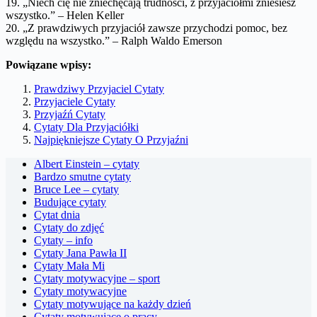
19. „Niech cię nie zniechęcają trudności, z przyjaciółmi zniesiesz
wszystko.” – Helen Keller
20. „Z prawdziwych przyjaciół zawsze przychodzi pomoc, bez
względu na wszystko.” – Ralph Waldo Emerson
Powiązane wpisy:
Prawdziwy Przyjaciel Cytaty
Przyjaciele Cytaty
Przyjaźń Cytaty
Cytaty Dla Przyjaciółki
Najpiękniejsze Cytaty O Przyjaźni
Albert Einstein – cytaty
Bardzo smutne cytaty
Bruce Lee – cytaty
Budujące cytaty
Cytat dnia
Cytaty do zdjęć
Cytaty – info
Cytaty Jana Pawła II
Cytaty Mała Mi
Cytaty motywacyjne – sport
Cytaty motywacyjne
Cytaty motywujące na każdy dzień
Cytaty motywujące o pracy