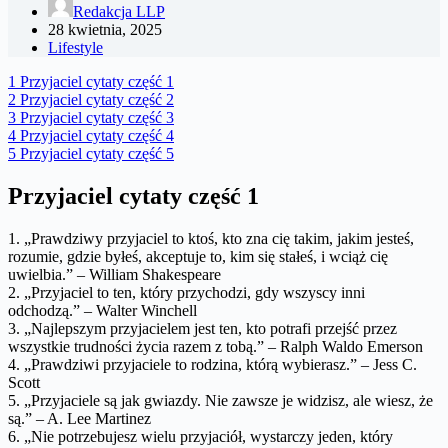
Redakcja LLP
28 kwietnia, 2025
Lifestyle
1
Przyjaciel cytaty część 1
2
Przyjaciel cytaty część 2
3
Przyjaciel cytaty część 3
4
Przyjaciel cytaty część 4
5
Przyjaciel cytaty część 5
Przyjaciel cytaty część 1
1. „Prawdziwy przyjaciel to ktoś, kto zna cię takim, jakim jesteś,
rozumie, gdzie byłeś, akceptuje to, kim się stałeś, i wciąż cię
uwielbia.” – William Shakespeare
2. „Przyjaciel to ten, który przychodzi, gdy wszyscy inni
odchodzą.” – Walter Winchell
3. „Najlepszym przyjacielem jest ten, kto potrafi przejść przez
wszystkie trudności życia razem z tobą.” – Ralph Waldo Emerson
4. „Prawdziwi przyjaciele to rodzina, którą wybierasz.” – Jess C.
Scott
5. „Przyjaciele są jak gwiazdy. Nie zawsze je widzisz, ale wiesz, że
są.” – A. Lee Martinez
6. „Nie potrzebujesz wielu przyjaciół, wystarczy jeden, który