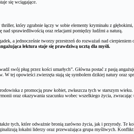
staje się wciągające.
thriller, który zgrabnie łączy w sobie elementy kryminału z głębokimi
ię nad sprawiedliwością oraz relacjami pomiędzy ludźmi a naturą.
gadek, a jednocześnie tworzy przestrzeń do rozważań nad cierpieniem 
angażująca lektura staje się prawdziwą ucztą dla myśli.
dź swój pług przez kości umarłych”. Główna postać z pasją angażuje
. W tej opowieści zwierzęta stają się symbolem dzikiej natury oraz s
środowiska z promocją praw kobiet, zwłaszcza tych w starszym wieku. Si
harmonii oraz okazywania szacunku wobec wszelkiego życia, zwracając
 także tych, które odważnie bronią zarówno życia, jak i przyrody. Te 
nalizują lokalni liderzy oraz przeważająca grupa myśliwych. Konflikt t