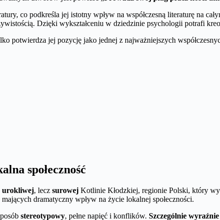
ratury, co podkreśla jej istotny wpływ na współczesną literaturę na cał
eczywistością. Dzięki wykształceniu w dziedzinie psychologii potrafi k
ko potwierdza jej pozycję jako jednej z najważniejszych współczesny
kalna społeczność
w
urokliwej
, lecz
surowej
Kotlinie Kłodzkiej, regionie Polski, który w
, mających dramatyczny wpływ na życie lokalnej społeczności.
 sposób
stereotypowy
, pełne napięć i konflików.
Szczególnie wyraźnie