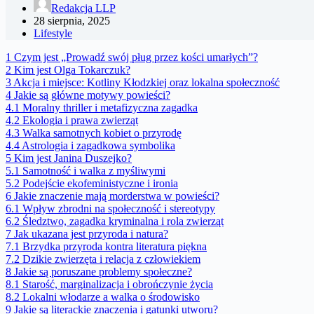
Redakcja LLP
28 sierpnia, 2025
Lifestyle
1
Czym jest „Prowadź swój pług przez kości umarłych”?
2
Kim jest Olga Tokarczuk?
3
Akcja i miejsce: Kotliny Kłodzkiej oraz lokalna społeczność
4
Jakie są główne motywy powieści?
4.1
Moralny thriller i metafizyczna zagadka
4.2
Ekologia i prawa zwierząt
4.3
Walka samotnych kobiet o przyrodę
4.4
Astrologia i zagadkowa symbolika
5
Kim jest Janina Duszejko?
5.1
Samotność i walka z myśliwymi
5.2
Podejście ekofeministyczne i ironia
6
Jakie znaczenie mają morderstwa w powieści?
6.1
Wpływ zbrodni na społeczność i stereotypy
6.2
Śledztwo, zagadka kryminalna i rola zwierząt
7
Jak ukazana jest przyroda i natura?
7.1
Brzydka przyroda kontra literatura piękna
7.2
Dzikie zwierzęta i relacja z człowiekiem
8
Jakie są poruszane problemy społeczne?
8.1
Starość, marginalizacja i obrończynie życia
8.2
Lokalni włodarze a walka o środowisko
9
Jakie są literackie znaczenia i gatunki utworu?