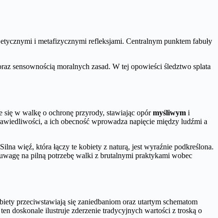
, etycznymi i metafizycznymi refleksjami. Centralnym punktem fabuły
oraz sensownością moralnych zasad. W tej opowieści śledztwo splata
 się w walkę o ochronę przyrody, stawiając opór
myśliwym
i
prawiedliwości, a ich obecność wprowadza napięcie między ludźmi a
lna więź, która łączy te kobiety z naturą, jest wyraźnie podkreślona.
 uwagę na pilną potrzebę walki z brutalnymi praktykami wobec
kobiety przeciwstawiają się zaniedbaniom oraz utartym schematom
en doskonale ilustruje zderzenie tradycyjnych wartości z troską o