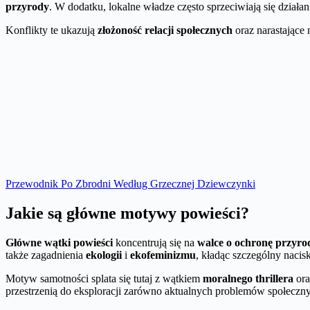
przyrody
. W dodatku, lokalne władze często sprzeciwiają się działa
Konflikty te ukazują
złożoność relacji społecznych
oraz narastające
Przewodnik Po Zbrodni Według Grzecznej Dziewczynki
Jakie są główne motywy powieści?
Główne wątki powieści
koncentrują się na
walce o ochronę przyro
także zagadnienia
ekologii
i
ekofeminizmu
, kładąc szczególny nacis
Motyw samotności splata się tutaj z wątkiem
moralnego thrillera
or
przestrzenią do eksploracji zarówno aktualnych problemów społecznych