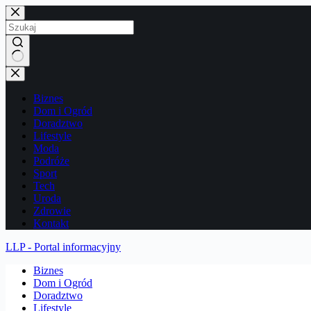
Przejdź
do
treści
Brak
wyników
Biznes
Dom i Ogród
Doradztwo
Lifestyle
Moda
Podróże
Sport
Tech
Uroda
Zdrowie
Kontakt
LLP - Portal informacyjny
Biznes
Dom i Ogród
Doradztwo
Lifestyle