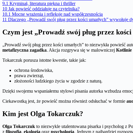
9.1
Kryminał, literatura piękna i thriller
10
Jak powieść oddziałuje na czytelnika?
10.1
Mocne wrażenia i refleksje nad współczesnością
11
Dlaczego „Prowadź swój pług przez kości umarłych” wywołuje d
Czym jest „Prowadź swój pług przez kośc
„Prowadź swój pług przez kości umarłych” to niezwykła powieść au
metafizyczna zagadka
. Akcja rozgrywa się w malowniczej
Kotlinie
Tokarczuk porusza istotne kwestie, takie jak:
ochrona środowiska,
prawa zwierząt,
złożoności ludzkiego życia w zgodzie z naturą.
Dzięki swojemu wspaniałemu stylowi pisania autorka wzbudza emocje 
Ciekawostką jest, że powieść można również odsłuchać w formie
au
Kim jest Olga Tokarczuk?
Olga Tokarczuk
to niezwykle utalentowana pisarka i psycholog z Pols
z
filozofią
,
ekologią
oraz
psychologią
. Jednym z najbardziej rozpoz