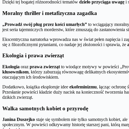
Dzięki tej bogatej różnorodności tematów
dzieło przyciąga uwagę
i 
Moralny thriller i metafizyczna zagadka
„Prowadź swój pług przez kości umarłych”
to wciągający moralny 
jest seria tajemniczych morderstw, które zmuszają do zastanowienia s
Ekscentryczna narratorka wprowadza nas w świat pełen napięcia i za
się z filozoficznymi pytaniami, co nadaje jej złożoności i sprawia, że
Ekologia i prawa zwierząt
Ekologia
oraz
prawa zwierząt
to wiodące motywy w powieści „Prowa
kłusownikom
, którzy zaburzają równowagę delikatnych ekosystemów
otaczającym ich środowiskiem.
Dodatkowo, książka eksploruje idee
ekofeminizmu
, łącząc ochronę 
Przesłanie powieści kładzie duży nacisk na konieczność tworzenia 
dzikich zwierząt.
Walka samotnych kobiet o przyrodę
Janina Duszejko
staje się symbolem nie tylko samotnych kobiet, ale
społecznym. W powieści odkrywamy historię starszej pani, którą margi