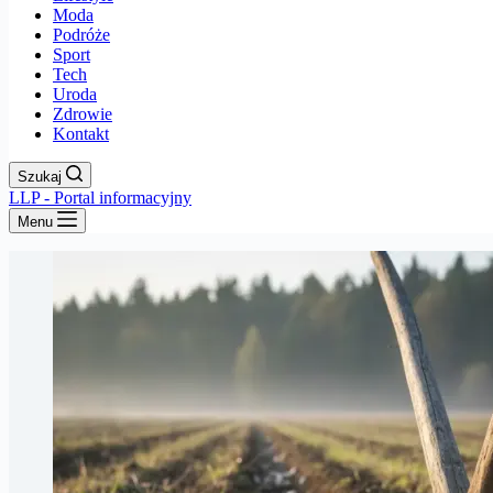
Moda
Podróże
Sport
Tech
Uroda
Zdrowie
Kontakt
Szukaj
LLP - Portal informacyjny
Menu