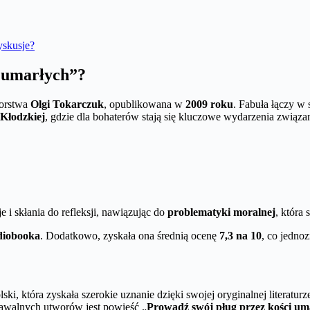
yskusje?
i umarłych”?
torstwa
Olgi Tokarczuk
, opublikowana w
2009 roku
. Fabuła łączy w
 Kłodzkiej
, gdzie dla bohaterów stają się kluczowe wydarzenia związa
i skłania do refleksji, nawiązując do
problematyki moralnej
, która 
diobooka
. Dodatkowo, zyskała ona średnią ocenę
7,3 na 10
, co jednoz
ki, która zyskała szerokie uznanie dzięki swojej oryginalnej literaturz
nawalnych utworów jest powieść „
Prowadź swój pług przez kości um