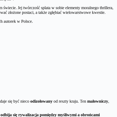
ym świecie. Jej twórczość splata w sobie elementy moralnego thrillera,
reować złożone postaci, a także zgłębiać wielowarstwowe kwestie.
ch autorek w Polsce.
ydaje się być nieco
odizolowany
od reszty kraju. Ten
malowniczy
,
 odbija się rywalizacja pomiędzy myśliwymi a obrońcami