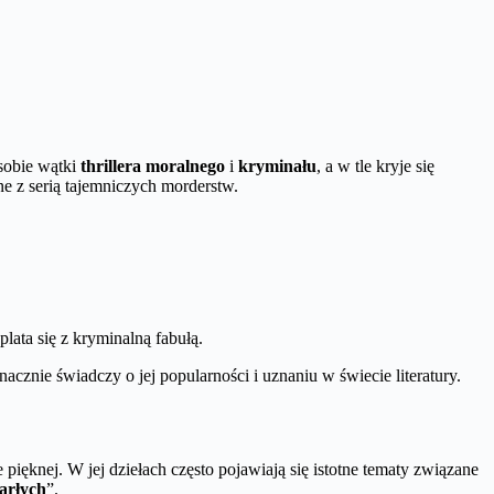
 sobie wątki
thrillera moralnego
i
kryminału
, a w tle kryje się
ne z serią tajemniczych morderstw.
splata się z kryminalną fabułą.
nacznie świadczy o jej popularności i uznaniu w świecie literatury.
e pięknej. W jej dziełach często pojawiają się istotne tematy związane
arłych
”.