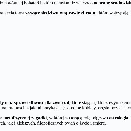
niom głównej bohaterki, która nieustannie walczy o
ochronę środowis
 napięcia towarzyszące
śledztwu w sprawie zbrodni
, które wstrząsają 
dy
oraz
sprawiedliwość dla zwierząt
, które stają się kluczowym elem
k na trudności, z jakimi borykają się samotne kobiety, często pozosta
az
metafizycznej zagadki
, w której znaczącą rolę odgrywa
astrologia
i
, jak i głębszych, filozoficznych pytań o życie i śmierć.