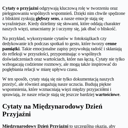
Cytaty o przyjaźni
odgrywają kluczową rolę w tworzeniu oraz
pielęgnowaniu wspólnych wspomnień. Dzięki nim chwile spędzone
z bliskimi zyskują
głębszy sens
, a nasze emocje stają się
wyraźniejsze. Kiedy dzielimy się słowami, które oddają charakter
naszych więzi, umacniamy je i uczymy się, jak dbać o bliskość.
Na przykład, wykorzystanie cytatów w fotoksiążkach czy
dedykowanie ich podczas spotkań to gesto, które tworzy
cenne
pamiątki
. Takie emocjonalne zapisy przywołują radość i skłaniają
do refleksji w przyszłości, przypominając o wspólnych
doświadczeniach oraz wartościach, które nas łączą. Cytaty nie tylko
wzbogacają codzienne rozmowy, ale mogą także inspirować do
pogłębiania relacji w miarę upływu czasu.
W ten sposób, cytaty stają się nie tylko dokumentacją naszych
przeżyć, ale również angażują nasze uczucia. Budują piękne
wspomnienia, które wzmacniają więzi między przyjaciółmi i
sprawiają, że nasze relacje stają się jeszcze bardziej
wartościowe
.
Cytaty na Międzynarodowy Dzień
Przyjaźni
Międzynarodowy Dzień Przyjaźni
to szczególna okazja, aby