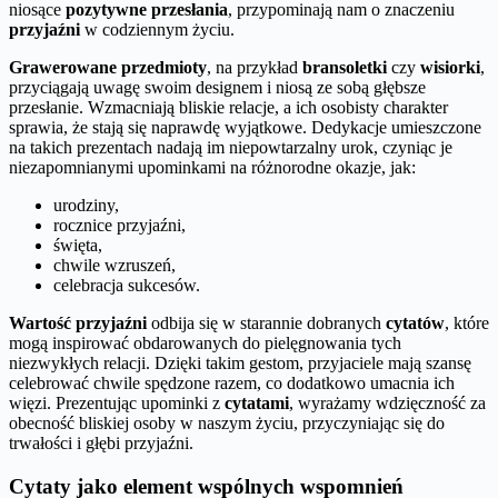
niosące
pozytywne przesłania
, przypominają nam o znaczeniu
przyjaźni
w codziennym życiu.
Grawerowane przedmioty
, na przykład
bransoletki
czy
wisiorki
,
przyciągają uwagę swoim designem i niosą ze sobą głębsze
przesłanie. Wzmacniają bliskie relacje, a ich osobisty charakter
sprawia, że stają się naprawdę wyjątkowe. Dedykacje umieszczone
na takich prezentach nadają im niepowtarzalny urok, czyniąc je
niezapomnianymi upominkami na różnorodne okazje, jak:
urodziny,
rocznice przyjaźni,
święta,
chwile wzruszeń,
celebracja sukcesów.
Wartość przyjaźni
odbija się w starannie dobranych
cytatów
, które
mogą inspirować obdarowanych do pielęgnowania tych
niezwykłych relacji. Dzięki takim gestom, przyjaciele mają szansę
celebrować chwile spędzone razem, co dodatkowo umacnia ich
więzi. Prezentując upominki z
cytatami
, wyrażamy wdzięczność za
obecność bliskiej osoby w naszym życiu, przyczyniając się do
trwałości i głębi przyjaźni.
Cytaty jako element wspólnych wspomnień