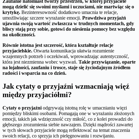
Zaufanie natomiast tworzy przestrzeń, w której przyjaciele
mogą dzielić się swoimi myślami i uczuciami, nie martwiąc się o
krytykę.
Bezinteresowność dodatkowo umacnia te relacje,
umożliwiając szczere wyrażanie emocji.
Prawdziwa przyjaźń
ujawnia swoją wartość zwłaszcza w trudnych momentach, gdy
bliscy stają przy sobie, gotowi do niesienia pomocy bez względu
na okoliczności.
Równie istotna jest szczerość, która kształtuje relacje
przyjacielskie.
Otwarta komunikacja ułatwia rozumienie
wzajemnych potrzeb i oczekiwań, wprowadzając autentyczność,
która jest niezmienna wobec wyzwań.
Takie przywiązanie, oparte
na lojalności, zaufaniu i trosce, staje się życiodajnym źródłem
radości i wsparcia na co dzień.
Jak cytaty o przyjaźni wzmacniają więź
między przyjaciółmi?
Cytaty o przyjaźni
odgrywają istotną rolę w umacnianiu więzi
pomiędzy bliskimi osobami. Pomagają one w wyrażaniu złożonych
emocji, takich jak wdzięczność czy miłość, co z kolei prowadzi do
głębszego zrozumienia siebie nawzajem. Dzięki mądrości zawartej
w tych słowach przyjaciele mogą reflektować na temat znaczenia
swoich relacji, co sprzyja ich pielęgnowaniu i rozwijaniu.