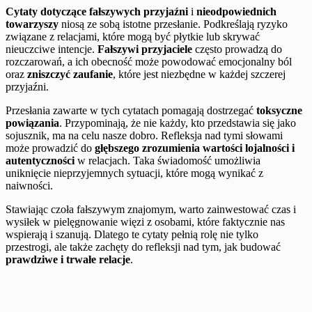
Cytaty dotyczące fałszywych przyjaźni
i
nieodpowiednich
towarzyszy
niosą ze sobą istotne przesłanie. Podkreślają ryzyko
związane z relacjami, które mogą być płytkie lub skrywać
nieuczciwe intencje.
Fałszywi przyjaciele
często prowadzą do
rozczarowań, a ich obecność może powodować emocjonalny ból
oraz
zniszczyć zaufanie
, które jest niezbędne w każdej szczerej
przyjaźni.
Przesłania zawarte w tych cytatach pomagają dostrzegać
toksyczne
powiązania
. Przypominają, że nie każdy, kto przedstawia się jako
sojusznik, ma na celu nasze dobro. Refleksja nad tymi słowami
może prowadzić do
głębszego zrozumienia wartości lojalności i
autentyczności
w relacjach. Taka świadomość umożliwia
uniknięcie nieprzyjemnych sytuacji, które mogą wynikać z
naiwności.
Stawiając czoła fałszywym znajomym, warto zainwestować czas i
wysiłek w pielęgnowanie więzi z osobami, które faktycznie nas
wspierają i szanują. Dlatego te cytaty pełnią rolę nie tylko
przestrogi, ale także zachęty do refleksji nad tym, jak budować
prawdziwe i trwałe relacje
.