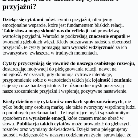
przyjaźni?
Dzieląc się cytatami
mówiącymi o przyjaźni, oferujemy
emocjonalne wsparcie, które jest fundamentem bliskich relacji.
Takie słowa mogą skłonić nas do refleksji
nad prawdziwą
wartością przyjaźni. Wartości te podkreślają
znaczenie empatii
w
tworzeniu głębokich więzi. Kiedy odczuwamy radość z obecności
przyjaciół, te cytaty pomagają nam
wyrazić wdzięczność
za ich
towarzystwo, zwłaszcza w trudnych momentach.
Cytaty przyczyniają się również do naszego osobistego rozwoju
,
dostarczając motywacji do pielęgnowania relacji, nawet na
odległość. W czasach, gdy dominują cyfrowe interakcje,
przypomnienie sobie o wartościach takich jak
lojalność
i
zaufanie
staje się coraz bardziej istotne. Te różnorodne myśli poszerzają
nasze zrozumienie przyjaźni i wspierają pozytywne nastawienie.
Kiedy dzielimy się cytatami w mediach społecznościowych
, nie
tylko budujemy osobistą markę, ale także tworzymy wspólnotę ludzi
o podobnych przekonaniach. Te inspirujące myśli są znakomitym
sposobem na
wyrażenie emocji
, które czasem trudno ubrać w
słowa.
Publikacja takich cytatów
może prowadzić do głębszych
rozmów oraz wymiany doświadczeń. Dzięki temu pielęgnujemy
radość i wdzięczność w naszym codziennym życiu, sprawiając, że