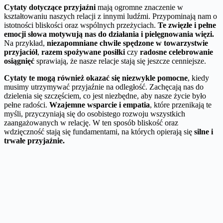
Cytaty dotyczące przyjaźni
mają ogromne znaczenie w
kształtowaniu naszych relacji z innymi ludźmi. Przypominają nam o
istotności bliskości oraz wspólnych przeżyciach.
Te zwięzłe i pełne
emocji słowa motywują nas do działania i pielęgnowania więzi.
Na przykład,
niezapomniane chwile spędzone w towarzystwie
przyjaciół
,
razem spożywane posiłki
czy
radosne celebrowanie
osiągnięć
sprawiają, że nasze relacje stają się jeszcze cenniejsze.
Cytaty te mogą również okazać się niezwykle pomocne
, kiedy
musimy utrzymywać przyjaźnie na odległość. Zachęcają nas do
dzielenia się szczęściem, co jest niezbędne, aby nasze życie było
pełne radości.
Wzajemne wsparcie i empatia
, które przenikają te
myśli, przyczyniają się do osobistego rozwoju wszystkich
zaangażowanych w relację. W ten sposób bliskość oraz
wdzięczność stają się fundamentami, na których opierają się
silne i
trwałe przyjaźnie.