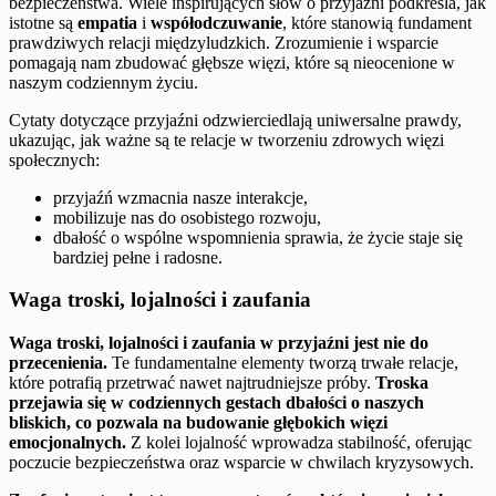
bezpieczeństwa. Wiele inspirujących słów o przyjaźni podkreśla, jak
istotne są
empatia
i
współodczuwanie
, które stanowią fundament
prawdziwych relacji międzyludzkich. Zrozumienie i wsparcie
pomagają nam zbudować głębsze więzi, które są nieocenione w
naszym codziennym życiu.
Cytaty dotyczące przyjaźni odzwierciedlają uniwersalne prawdy,
ukazując, jak ważne są te relacje w tworzeniu zdrowych więzi
społecznych:
przyjaźń wzmacnia nasze interakcje,
mobilizuje nas do osobistego rozwoju,
dbałość o wspólne wspomnienia sprawia, że życie staje się
bardziej pełne i radosne.
Waga troski, lojalności i zaufania
Waga troski, lojalności i zaufania w przyjaźni jest nie do
przecenienia.
Te fundamentalne elementy tworzą trwałe relacje,
które potrafią przetrwać nawet najtrudniejsze próby.
Troska
przejawia się w codziennych gestach dbałości o naszych
bliskich, co pozwala na budowanie głębokich więzi
emocjonalnych.
Z kolei lojalność wprowadza stabilność, oferując
poczucie bezpieczeństwa oraz wsparcie w chwilach kryzysowych.