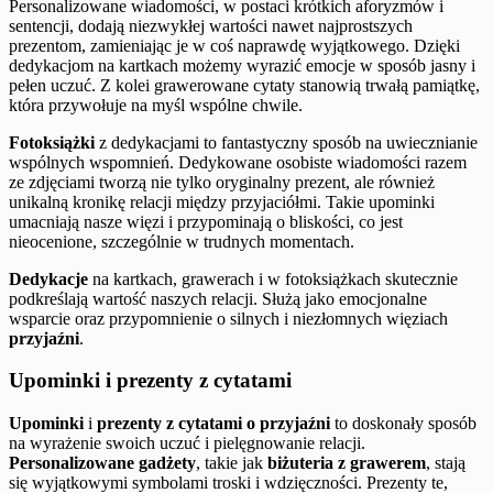
Personalizowane wiadomości, w postaci krótkich aforyzmów i
sentencji, dodają niezwykłej wartości nawet najprostszych
prezentom, zamieniając je w coś naprawdę wyjątkowego. Dzięki
dedykacjom na kartkach możemy wyrazić emocje w sposób jasny i
pełen uczuć. Z kolei grawerowane cytaty stanowią trwałą pamiątkę,
która przywołuje na myśl wspólne chwile.
Fotoksiążki
z dedykacjami to fantastyczny sposób na uwiecznianie
wspólnych wspomnień. Dedykowane osobiste wiadomości razem
ze zdjęciami tworzą nie tylko oryginalny prezent, ale również
unikalną kronikę relacji między przyjaciółmi. Takie upominki
umacniają nasze więzi i przypominają o bliskości, co jest
nieocenione, szczególnie w trudnych momentach.
Dedykacje
na kartkach, grawerach i w fotoksiążkach skutecznie
podkreślają wartość naszych relacji. Służą jako emocjonalne
wsparcie oraz przypomnienie o silnych i niezłomnych więziach
przyjaźni
.
Upominki i prezenty z cytatami
Upominki
i
prezenty z cytatami o przyjaźni
to doskonały sposób
na wyrażenie swoich uczuć i pielęgnowanie relacji.
Personalizowane gadżety
, takie jak
biżuteria z grawerem
, stają
się wyjątkowymi symbolami troski i wdzięczności. Prezenty te,