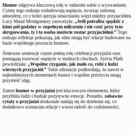
Humor
odgrywa kluczową rolę w radzeniu sobie z wyzwaniami.
Cytaty tego rodzaju rozładowują napięcia, tworząc radosną
atmosferę, co z kolei sprzyja umacnianiu więzi między przyjaciółmi.
Lucy Maud Montgomery zauważyła:
„Jeśli potrafisz spędzić z
kimś pół godziny w zupełnym milczeniu i nie czuć przy tym
skrępowania, ty i ta osoba możecie zostać przyjaciółmi.”
Tego
rodzaju refleksje pokazują, jak silne mogą być relacje budowane na
bazie wspólnego poczucia humoru.
Śmieszne sentencje często pełnią rolę celebracji przyjaźni oraz
pomagają rozerwać napięcie w trudnych chwilach. Sylvia Plath
powiedziała:
„Wspólne rzyganie, jak mało co, robi z ludzi
wiernych przyjaciół.”
Takie afirmacje podkreślają, że nawet w
najtrudniejszych momentach humor i wspólne przeżycia mogą
przynieść ulgę.
Zatem
humor w przyjaźni
jest kluczowym elementem, który
przybliża ludzi i buduje pozytywne emocje. Ponadto,
zabawne
cytaty o przyjaźni
doskonale nadają się do dzielenia się, co
dodatkowo wzmacnia relacje i wnosi radość do codzienności.