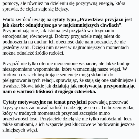
pomocy, ale również na dzieleniu się pozytywną energią, która
sprawia, że ciężar staje się lżejszy.
Warto zwrócić uwagę na
cytaty typu „Prawdziwa przyjaźń jest
jak skarb; odnajdujesz go w najciemniejszych chwilach”
.
Przypominają one, jak istotna jest przyjaźń w utrzymaniu
emocjonalnej równowagi. Dobrzy przyjaciele mają talent do
podnoszenia na duchu; ich obecność daje nam poczucie, że nie
jesteśmy sami. Dzięki nim nawet w najtrudniejszych momentach
można odnaleźć źródło radości.
Przyjaźń nie tylko oferuje nieocenione wsparcie, ale także buduje
niezapomniane wspomnienia, które wzmacniają nasze więzi. W
trudnych czasach inspirujące sentencje mogą skłaniać do
pielęgnowania tych relacji, sprawiając, że stają się one stabilniejsze i
trwalsze. Słowa takie jak
działają jak motywacja, przypominając
nam o wartości bliskości drugiego człowieka.
Cytaty motywacyjne na temat przyjaźni
pozwalają przetrwać
kryzysy oraz zachować radość i nadzieję w sercu. To bezcenny dar,
który w trudnych momentach przynosi szczęście mimo
przeciwności losu. Przyjaciele dzielą się nie tylko radościami, lecz
także smutkami, a ich wsparcie jest kluczowe w budowaniu jeszcze
silniejszych więzi.