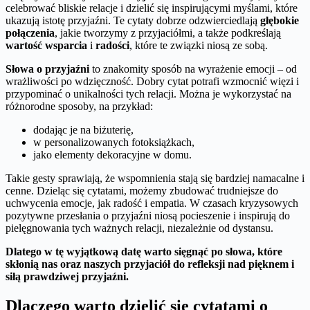
celebrować bliskie relacje i dzielić się inspirującymi myślami, które
ukazują istotę przyjaźni. Te cytaty dobrze odzwierciedlają
głębokie
połączenia
, jakie tworzymy z przyjaciółmi, a także podkreślają
wartość wsparcia
i
radości
, które te związki niosą ze sobą.
Słowa o przyjaźni
to znakomity sposób na wyrażenie emocji – od
wrażliwości po wdzięczność. Dobry cytat potrafi wzmocnić więzi i
przypominać o unikalności tych relacji. Można je wykorzystać na
różnorodne sposoby, na przykład:
dodając je na biżuterię,
w personalizowanych fotoksiążkach,
jako elementy dekoracyjne w domu.
Takie gesty sprawiają, że wspomnienia stają się bardziej namacalne i
cenne. Dzieląc się cytatami, możemy zbudować trudniejsze do
uchwycenia emocje, jak radość i empatia. W czasach kryzysowych
pozytywne przesłania o przyjaźni niosą pocieszenie i inspirują do
pielęgnowania tych ważnych relacji, niezależnie od dystansu.
Dlatego w tę wyjątkową datę warto sięgnąć po słowa, które
skłonią nas oraz naszych przyjaciół do refleksji nad pięknem i
siłą prawdziwej przyjaźni.
Dlaczego warto dzielić się cytatami o