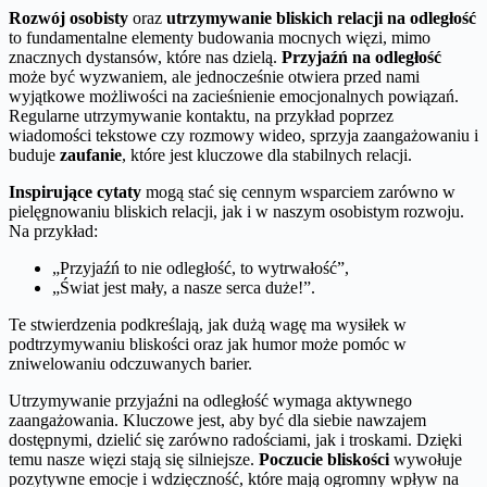
Rozwój osobisty
oraz
utrzymywanie bliskich relacji na odległość
to fundamentalne elementy budowania mocnych więzi, mimo
znacznych dystansów, które nas dzielą.
Przyjaźń na odległość
może być wyzwaniem, ale jednocześnie otwiera przed nami
wyjątkowe możliwości na zacieśnienie emocjonalnych powiązań.
Regularne utrzymywanie kontaktu, na przykład poprzez
wiadomości tekstowe czy rozmowy wideo, sprzyja zaangażowaniu i
buduje
zaufanie
, które jest kluczowe dla stabilnych relacji.
Inspirujące cytaty
mogą stać się cennym wsparciem zarówno w
pielęgnowaniu bliskich relacji, jak i w naszym osobistym rozwoju.
Na przykład:
„Przyjaźń to nie odległość, to wytrwałość”,
„Świat jest mały, a nasze serca duże!”.
Te stwierdzenia podkreślają, jak dużą wagę ma wysiłek w
podtrzymywaniu bliskości oraz jak humor może pomóc w
zniwelowaniu odczuwanych barier.
Utrzymywanie przyjaźni na odległość wymaga aktywnego
zaangażowania. Kluczowe jest, aby być dla siebie nawzajem
dostępnymi, dzielić się zarówno radościami, jak i troskami. Dzięki
temu nasze więzi stają się silniejsze.
Poczucie bliskości
wywołuje
pozytywne emocje i wdzięczność, które mają ogromny wpływ na