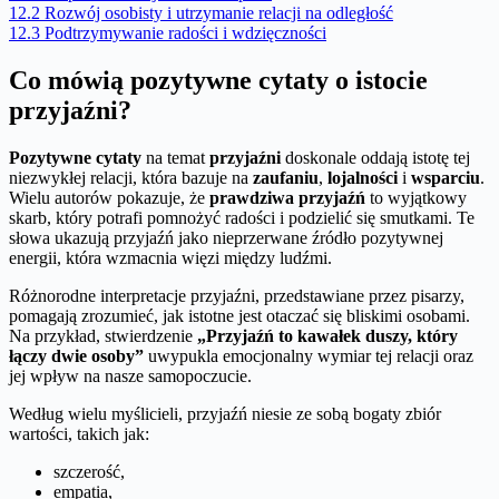
12.2
Rozwój osobisty i utrzymanie relacji na odległość
12.3
Podtrzymywanie radości i wdzięczności
Co mówią pozytywne cytaty o istocie
przyjaźni?
Pozytywne cytaty
na temat
przyjaźni
doskonale oddają istotę tej
niezwykłej relacji, która bazuje na
zaufaniu
,
lojalności
i
wsparciu
.
Wielu autorów pokazuje, że
prawdziwa przyjaźń
to wyjątkowy
skarb, który potrafi pomnożyć radości i podzielić się smutkami. Te
słowa ukazują przyjaźń jako nieprzerwane źródło pozytywnej
energii, która wzmacnia więzi między ludźmi.
Różnorodne interpretacje przyjaźni, przedstawiane przez pisarzy,
pomagają zrozumieć, jak istotne jest otaczać się bliskimi osobami.
Na przykład, stwierdzenie
„Przyjaźń to kawałek duszy, który
łączy dwie osoby”
uwypukla emocjonalny wymiar tej relacji oraz
jej wpływ na nasze samopoczucie.
Według wielu myślicieli, przyjaźń niesie ze sobą bogaty zbiór
wartości, takich jak:
szczerość,
empatia,