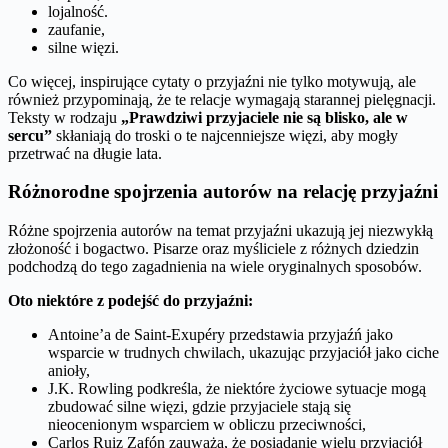
lojalność.
zaufanie,
silne więzi.
Co więcej, inspirujące cytaty o przyjaźni nie tylko motywują, ale
również przypominają, że te relacje wymagają starannej pielęgnacji.
Teksty w rodzaju
„Prawdziwi przyjaciele nie są blisko, ale w
sercu”
skłaniają do troski o te najcenniejsze więzi, aby mogły
przetrwać na długie lata.
Różnorodne spojrzenia autorów na relację przyjaźni
Różne spojrzenia autorów na temat przyjaźni ukazują jej niezwykłą
złożoność i bogactwo. Pisarze oraz myśliciele z różnych dziedzin
podchodzą do tego zagadnienia na wiele oryginalnych sposobów.
Oto niektóre z podejść do przyjaźni:
Antoine’a de Saint-Exupéry przedstawia przyjaźń jako
wsparcie w trudnych chwilach, ukazując przyjaciół jako ciche
anioły,
J.K. Rowling podkreśla, że niektóre życiowe sytuacje mogą
zbudować silne więzi, gdzie przyjaciele stają się
nieocenionym wsparciem w obliczu przeciwności,
Carlos Ruiz Zafón zauważa, że posiadanie wielu przyjaciół