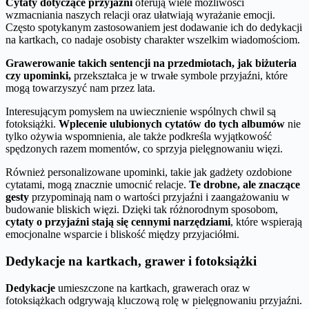
Cytaty dotyczące przyjaźni
oferują wiele możliwości
wzmacniania naszych relacji oraz ułatwiają wyrażanie emocji.
Często spotykanym zastosowaniem jest dodawanie ich do dedykacji
na kartkach, co nadaje osobisty charakter wszelkim wiadomościom.
Grawerowanie takich sentencji na przedmiotach, jak biżuteria
czy upominki,
przekształca je w trwałe symbole przyjaźni, które
mogą towarzyszyć nam przez lata.
Interesującym pomysłem na uwiecznienie wspólnych chwil są
fotoksiążki.
Wplecenie ulubionych cytatów do tych albumów
nie
tylko ożywia wspomnienia, ale także podkreśla wyjątkowość
spędzonych razem momentów, co sprzyja pielęgnowaniu więzi.
Również personalizowane upominki, takie jak gadżety ozdobione
cytatami, mogą znacznie umocnić relacje.
Te drobne, ale znaczące
gesty
przypominają nam o wartości przyjaźni i zaangażowaniu w
budowanie bliskich więzi. Dzięki tak różnorodnym sposobom,
cytaty o przyjaźni stają się cennymi narzędziami
, które wspierają
emocjonalne wsparcie i bliskość między przyjaciółmi.
Dedykacje na kartkach, grawer i fotoksiążki
Dedykacje
umieszczone na kartkach, grawerach oraz w
fotoksiążkach odgrywają kluczową rolę w pielęgnowaniu przyjaźni.