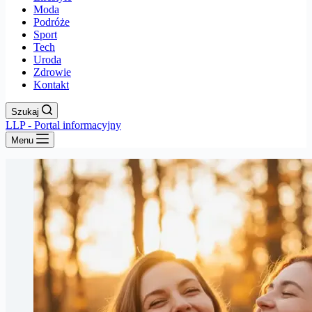
Moda
Podróże
Sport
Tech
Uroda
Zdrowie
Kontakt
Szukaj
LLP - Portal informacyjny
Menu