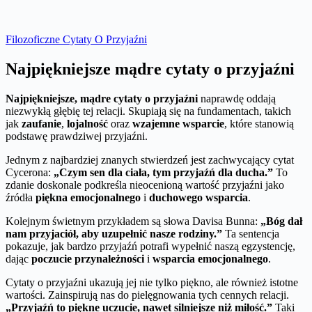
Filozoficzne Cytaty O Przyjaźni
Najpiękniejsze mądre cytaty o przyjaźni
Najpiękniejsze, mądre cytaty o przyjaźni
naprawdę oddają
niezwykłą głębię tej relacji. Skupiają się na fundamentach, takich
jak
zaufanie
,
lojalność
oraz
wzajemne wsparcie
, które stanowią
podstawę prawdziwej przyjaźni.
Jednym z najbardziej znanych stwierdzeń jest zachwycający cytat
Cycerona:
„Czym sen dla ciała, tym przyjaźń dla ducha.”
To
zdanie doskonale podkreśla nieocenioną wartość przyjaźni jako
źródła
piękna emocjonalnego
i
duchowego wsparcia
.
Kolejnym świetnym przykładem są słowa Davisa Bunna:
„Bóg dał
nam przyjaciół, aby uzupełnić nasze rodziny.”
Ta sentencja
pokazuje, jak bardzo przyjaźń potrafi wypełnić naszą egzystencję,
dając
poczucie przynależności
i
wsparcia emocjonalnego
.
Cytaty o przyjaźni ukazują jej nie tylko piękno, ale również istotne
wartości. Zainspirują nas do pielęgnowania tych cennych relacji.
„Przyjaźń to piękne uczucie, nawet silniejsze niż miłość.”
Taki