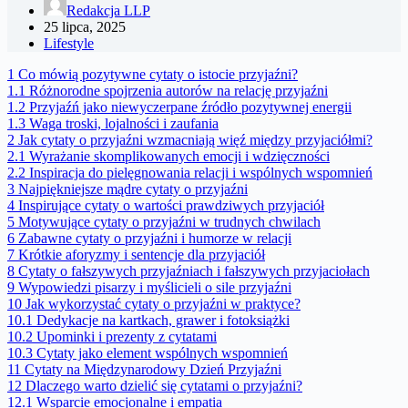
Redakcja LLP
25 lipca, 2025
Lifestyle
1
Co mówią pozytywne cytaty o istocie przyjaźni?
1.1
Różnorodne spojrzenia autorów na relację przyjaźni
1.2
Przyjaźń jako niewyczerpane źródło pozytywnej energii
1.3
Waga troski, lojalności i zaufania
2
Jak cytaty o przyjaźni wzmacniają więź między przyjaciółmi?
2.1
Wyrażanie skomplikowanych emocji i wdzięczności
2.2
Inspiracja do pielęgnowania relacji i wspólnych wspomnień
3
Najpiękniejsze mądre cytaty o przyjaźni
4
Inspirujące cytaty o wartości prawdziwych przyjaciół
5
Motywujące cytaty o przyjaźni w trudnych chwilach
6
Zabawne cytaty o przyjaźni i humorze w relacji
7
Krótkie aforyzmy i sentencje dla przyjaciół
8
Cytaty o fałszywych przyjaźniach i fałszywych przyjaciołach
9
Wypowiedzi pisarzy i myślicieli o sile przyjaźni
10
Jak wykorzystać cytaty o przyjaźni w praktyce?
10.1
Dedykacje na kartkach, grawer i fotoksiążki
10.2
Upominki i prezenty z cytatami
10.3
Cytaty jako element wspólnych wspomnień
11
Cytaty na Międzynarodowy Dzień Przyjaźni
12
Dlaczego warto dzielić się cytatami o przyjaźni?
12.1
Wsparcie emocjonalne i empatia