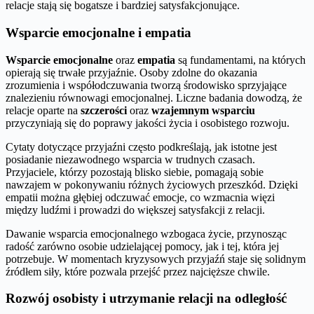
relacje stają się bogatsze i bardziej satysfakcjonujące.
Wsparcie emocjonalne i empatia
Wsparcie emocjonalne
oraz
empatia
są fundamentami, na których
opierają się trwałe przyjaźnie. Osoby zdolne do okazania
zrozumienia i współodczuwania tworzą środowisko sprzyjające
znalezieniu równowagi emocjonalnej. Liczne badania dowodzą, że
relacje oparte na
szczerości
oraz
wzajemnym wsparciu
przyczyniają się do poprawy jakości życia i osobistego rozwoju.
Cytaty dotyczące przyjaźni często podkreślają, jak istotne jest
posiadanie niezawodnego wsparcia w trudnych czasach.
Przyjaciele, którzy pozostają blisko siebie, pomagają sobie
nawzajem w pokonywaniu różnych życiowych przeszkód. Dzięki
empatii można głębiej odczuwać emocje, co wzmacnia więzi
między ludźmi i prowadzi do większej satysfakcji z relacji.
Dawanie wsparcia emocjonalnego wzbogaca życie, przynosząc
radość zarówno osobie udzielającej pomocy, jak i tej, która jej
potrzebuje. W momentach kryzysowych przyjaźń staje się solidnym
źródłem siły, które pozwala przejść przez najcięższe chwile.
Rozwój osobisty i utrzymanie relacji na odległość