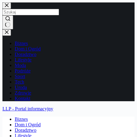
Przejdź
do
treści
Brak
wyników
Biznes
Dom i Ogród
Doradztwo
Lifestyle
Moda
Podróże
Sport
Tech
Uroda
Zdrowie
Kontakt
LLP - Portal informacyjny
Biznes
Dom i Ogród
Doradztwo
Lifestyle