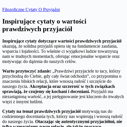
Filozoficzne Cytaty O Przyjaźni
Inspirujące cytaty o wartości
prawdziwych przyjaciół
Inspirujące cytaty dotyczące wartości prawdziwych przyjaciół
ukazują, że solidna przyjaźń opiera się na fundamencie zaufania,
wsparcia i lojalności. To właśnie ci wyjątkowi ludzie towarzyszą
nam w trudnych momentach, oferując emocjonalne wsparcie oraz
motywując do dążenia do naszych celów.
Warto przytoczyć zdanie:
„Prawdziwi przyjaciele to tacy, którzy
przychodzą do Ciebie, gdy cały świat odchodzi”, co przypomina o
znaczeniu bliskich relacji, które wnoszą radość i szczęście do
naszego życia.
Akceptacja oraz szczerość w tych związkach
sprawiają, że czujemy się kochani i doceniani.
Przyjaźń ma
niezastąpioną wartość, a jej pielęgnowanie jest kluczem do trwałych
więzi z innymi ludźmi.
Cytaty na temat prawdziwych przyjaciół
motywują nas do
codziennego doceniania tych, którzy nas wspierają i wnoszą radość
do naszego życia.
Otaczając się autentycznymi przyjaciółmi, nie
tylko wzmacniamy nasze relacje, ale także znacząco