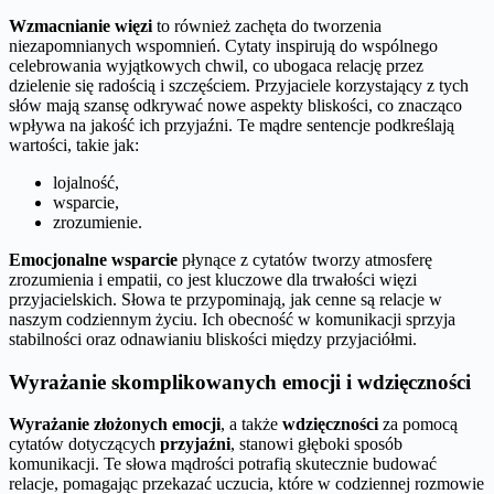
Wzmacnianie więzi
to również zachęta do tworzenia
niezapomnianych wspomnień. Cytaty inspirują do wspólnego
celebrowania wyjątkowych chwil, co ubogaca relację przez
dzielenie się radością i szczęściem. Przyjaciele korzystający z tych
słów mają szansę odkrywać nowe aspekty bliskości, co znacząco
wpływa na jakość ich przyjaźni. Te mądre sentencje podkreślają
wartości, takie jak:
lojalność,
wsparcie,
zrozumienie.
Emocjonalne wsparcie
płynące z cytatów tworzy atmosferę
zrozumienia i empatii, co jest kluczowe dla trwałości więzi
przyjacielskich. Słowa te przypominają, jak cenne są relacje w
naszym codziennym życiu. Ich obecność w komunikacji sprzyja
stabilności oraz odnawianiu bliskości między przyjaciółmi.
Wyrażanie skomplikowanych emocji i wdzięczności
Wyrażanie złożonych emocji
, a także
wdzięczności
za pomocą
cytatów dotyczących
przyjaźni
, stanowi głęboki sposób
komunikacji. Te słowa mądrości potrafią skutecznie budować
relacje, pomagając przekazać uczucia, które w codziennej rozmowie