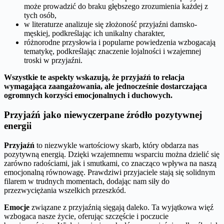
może prowadzić do braku głębszego zrozumienia każdej z
tych osób,
w literaturze analizuje się złożoność przyjaźni damsko-
męskiej, podkreślając ich unikalny charakter,
różnorodne przysłowia i popularne powiedzenia wzbogacają
tematykę, podkreślając znaczenie lojalności i wzajemnej
troski w przyjaźni.
Wszystkie te aspekty wskazują, że przyjaźń to relacja
wymagająca zaangażowania, ale jednocześnie dostarczająca
ogromnych korzyści emocjonalnych i duchowych.
Przyjaźń jako niewyczerpane źródło pozytywnej
energii
Przyjaźń
to niezwykle wartościowy skarb, który obdarza nas
pozytywną energią. Dzięki wzajemnemu wsparciu można dzielić się
zarówno radościami, jak i smutkami, co znacząco wpływa na naszą
emocjonalną równowagę. Prawdziwi przyjaciele stają się solidnym
filarem w trudnych momentach, dodając nam siły do
przezwyciężania wszelkich przeszkód.
Emocje
związane z przyjaźnią sięgają daleko. Ta wyjątkowa więź
wzbogaca nasze życie, oferując szczęście i poczucie