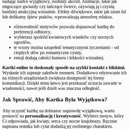
nadając kartce wyjątkowy, osobisty akcent. Animacje, takie jak
migoczące gwiazdy czy tańczące świece, ożywiają ją i czynią
bardziej atrakcyjną wizualnie. Efekty dźwiękowe, takie jak szum fal
lub delikatny śpiew ptaków, wprowadzają atmosferę relaksu.
różnorodność motywów pozwala dopasować kartkę do
preferencji odbiorcy,
wybierasz spośród kwiatowych wianków czy nocnych
ogrodów,
te wzory można uzupełnić tematycznymi życzeniami – od
ciepłych słów po romantyczne cytaty,
emoji dodają całości humoru i lekkości wizualnej.
Kartki online to doskonały sposób na szybki kontakt z bliskimi.
Wysłanie ich zajmuje zaledwie moment. Dodatkowo edytowanie ich
na różnych urządzeniach zwiększa dostępność tej formy
komunikacji. Dzięki temu łatwo jest przekazać uczucia zawarte w
wiadomości, nawet jeśli dzieli was znaczna odległość.
Jak Sprawić, Aby Kartka Była Wyjątkowa?
Aby uczynić kartkę na dobranoc naprawdę wyjątkową, warto
postawić na
personalizację i kreatywność
. Wybierz motyw, który
Ci odpowiada, jak kwiaty, serca czy nocne krajobrazy. Ręcznie
napisana notatka lub cytat dodadzą jej osobistego charakteru.