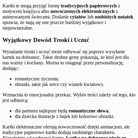
Kartki te mogą przyjąć formę
tradycyjnych papierowych
z
motywem księżyca albo
nowoczesnych elektronicznych
z
animowanymi świecami. Dodanie
cytatów
lub
osobistych notatek
sprawia, że stają się one jeszcze bardziej wyjątkowe i
niepowtarzalne.
Wyjątkowy Dowód Troski i Uczuć
Wyrażanie troski i uczuć może odbywać się poprzez wysyłanie
kartek na dobranoc. Takie drobne gesty pokazują, że ktoś jest dla
nas ważny i kochany. Można to osiągnąć przez personalizację,
dodając:
romantyczne życzenia,
obrazki, takie jak serce czy wianek kwiatowy.
Wzmacnia to emocjonalny przekaz. Wybór treści zależy od tego, kto
jest odbiorcą:
dla partnera najlepsze będą
romantyczne słowa
,
dla dziecka ilustracje z bajek lub kolorowe obrazki.
Kartki elektroniczne oferują nowoczesność dzięki animacjom, ale
tradycyjne papierowe kartki dodają osobistego charakteru.
Niezależnie od wybranej formy,
kartka na dobranoc niesie ze