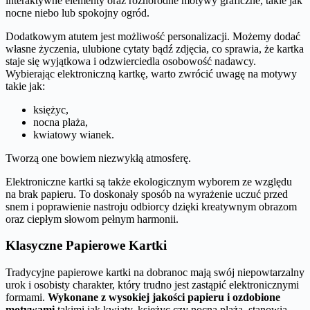
interaktywne elementy oraz różnorodne motywy graficzne, takie jak
nocne niebo lub spokojny ogród.
Dodatkowym atutem jest możliwość personalizacji. Możemy dodać
własne życzenia, ulubione cytaty bądź zdjęcia, co sprawia, że kartka
staje się wyjątkowa i odzwierciedla osobowość nadawcy.
Wybierając elektroniczną kartkę, warto zwrócić uwagę na motywy
takie jak:
księżyc,
nocna plaża,
kwiatowy wianek.
Tworzą one bowiem niezwykłą atmosferę.
Elektroniczne kartki są także ekologicznym wyborem ze względu
na brak papieru. To doskonały sposób na wyrażenie uczuć przed
snem i poprawienie nastroju odbiorcy dzięki kreatywnym obrazom
oraz ciepłym słowom pełnym harmonii.
Klasyczne Papierowe Kartki
Tradycyjne papierowe kartki na dobranoc mają swój niepowtarzalny
urok i osobisty charakter, który trudno jest zastąpić elektronicznymi
formami.
Wykonane z wysokiej jakości papieru i ozdobione
motywami
takimi jak kwiaty, księżyc czy nocna plaża, stanowią