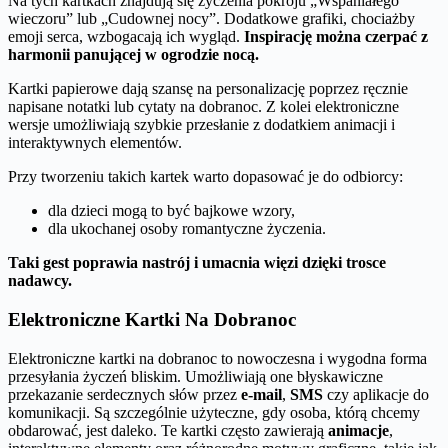
Na tych kartkach znajdują się życzenia pokroju „Wspaniałego
wieczoru” lub „Cudownej nocy”. Dodatkowe grafiki, chociażby
emoji serca, wzbogacają ich wygląd.
Inspirację można czerpać z
harmonii panującej w ogrodzie nocą.
Kartki papierowe dają szansę na personalizację poprzez ręcznie
napisane notatki lub cytaty na dobranoc. Z kolei elektroniczne
wersje umożliwiają szybkie przesłanie z dodatkiem animacji i
interaktywnych elementów.
Przy tworzeniu takich kartek warto dopasować je do odbiorcy:
dla dzieci mogą to być bajkowe wzory,
dla ukochanej osoby romantyczne życzenia.
Taki gest poprawia nastrój i umacnia więzi dzięki trosce
nadawcy.
Elektroniczne Kartki Na Dobranoc
Elektroniczne kartki na dobranoc to nowoczesna i wygodna forma
przesyłania życzeń bliskim. Umożliwiają one błyskawiczne
przekazanie serdecznych słów przez
e-mail
,
SMS
czy aplikacje do
komunikacji. Są szczególnie użyteczne, gdy osoba, którą chcemy
obdarować, jest daleko. Te kartki często zawierają
animacje
,