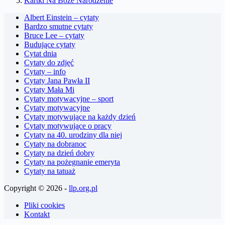
Kartki Na Boże Narodzenie
Albert Einstein – cytaty
Bardzo smutne cytaty
Bruce Lee – cytaty
Budujące cytaty
Cytat dnia
Cytaty do zdjęć
Cytaty – info
Cytaty Jana Pawła II
Cytaty Mała Mi
Cytaty motywacyjne – sport
Cytaty motywacyjne
Cytaty motywujące na każdy dzień
Cytaty motywujące o pracy
Cytaty na 40. urodziny dla niej
Cytaty na dobranoc
Cytaty na dzień dobry
Cytaty na pożegnanie emeryta
Cytaty na tatuaż
Copyright © 2026 -
llp.org.pl
Pliki cookies
Kontakt