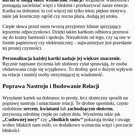
pomagają zacieśniać więzi z bliskimi i przekazywać nasze emocje.
Kartka na dobranoc to coś więcej niż tylko tekst; piękne motywy,
takie jak kosmiczny ogród czy nocna plaża, dodają jej uroku.
Ciepłe słowa przed snem tworzą przyjemny klimat sprzyjający
lepszemu odpoczynkowi. Dzięki takim kartkom odbiorca przenosi
się do krainy harmonii i spokoju. Niezależnie od tego, czy są one w
formie papierowej czy elektronicznej – najważniejsze jest przesłanie
tej prostej czynności.
Personalizacja każdej kartki nadaje jej większe znaczenie.
Ręcznie napisane życzenia lub ulubiony cytat sprawiają, że osoba
obdarowana czuje się wyjątkowo. To drobny gest o dużym wpływie
na relacje i nastrój osoby otrzymującej tę wiadomość.
Poprawa Nastroju i Budowanie Relacji
Wysyłanie kartek na dobranoc to prosty, lecz skuteczny sposób na
poprawę nastroju i umacnianie relacji. Te drobne upominki, często
ozdobione
sercem
,
kwiatami
lub
zachodzącym słońcem
,
przynoszą odrobinę ciepła po całym dniu. Wyrażenia takie jak
„Cudownej nocy”
czy
„Słodkich snów”
pokazują troskę i uwagę
wobec bliskich nam osób, co dodatkowo wzmacnia więzi i poczucie
bliskości.