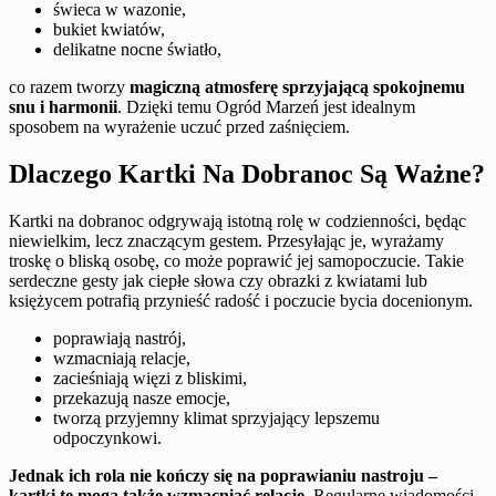
świeca w wazonie,
bukiet kwiatów,
delikatne nocne światło,
co razem tworzy
magiczną atmosferę sprzyjającą spokojnemu
snu i harmonii
. Dzięki temu Ogród Marzeń jest idealnym
sposobem na wyrażenie uczuć przed zaśnięciem.
Dlaczego Kartki Na Dobranoc Są Ważne?
Kartki na dobranoc odgrywają istotną rolę w codzienności, będąc
niewielkim, lecz znaczącym gestem. Przesyłając je, wyrażamy
troskę o bliską osobę, co może poprawić jej samopoczucie. Takie
serdeczne gesty jak ciepłe słowa czy obrazki z kwiatami lub
księżycem potrafią przynieść radość i poczucie bycia docenionym.
poprawiają nastrój,
wzmacniają relacje,
zacieśniają więzi z bliskimi,
przekazują nasze emocje,
tworzą przyjemny klimat sprzyjający lepszemu
odpoczynkowi.
Jednak ich rola nie kończy się na poprawianiu nastroju –
kartki te mogą także wzmacniać relacje.
Regularne wiadomości