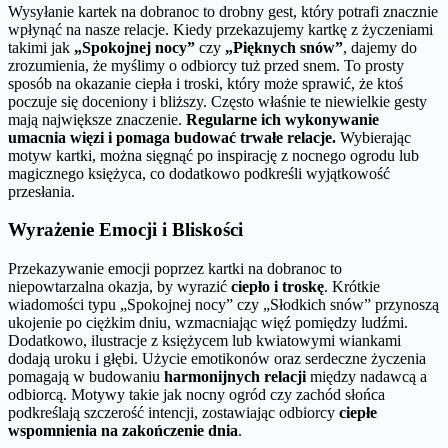
Wysyłanie kartek na dobranoc to drobny gest, który potrafi znacznie
wpłynąć na nasze relacje. Kiedy przekazujemy kartkę z życzeniami
takimi jak
„Spokojnej nocy”
czy
„Pięknych snów”
, dajemy do
zrozumienia, że myślimy o odbiorcy tuż przed snem. To prosty
sposób na okazanie ciepła i troski, który może sprawić, że ktoś
poczuje się doceniony i bliższy. Często właśnie te niewielkie gesty
mają największe znaczenie.
Regularne ich wykonywanie
umacnia więzi i pomaga budować trwałe relacje.
Wybierając
motyw kartki, można sięgnąć po inspirację z nocnego ogrodu lub
magicznego księżyca, co dodatkowo podkreśli wyjątkowość
przesłania.
Wyrażenie Emocji i Bliskości
Przekazywanie emocji poprzez kartki na dobranoc to
niepowtarzalna okazja, by wyrazić
ciepło i troskę
. Krótkie
wiadomości typu „Spokojnej nocy” czy „Słodkich snów” przynoszą
ukojenie po ciężkim dniu, wzmacniając więź pomiędzy ludźmi.
Dodatkowo, ilustracje z księżycem lub kwiatowymi wiankami
dodają uroku i głębi. Użycie emotikonów oraz serdeczne życzenia
pomagają w budowaniu
harmonijnych relacji
między nadawcą a
odbiorcą. Motywy takie jak nocny ogród czy zachód słońca
podkreślają szczerość intencji, zostawiając odbiorcy
ciepłe
wspomnienia na zakończenie dnia
.