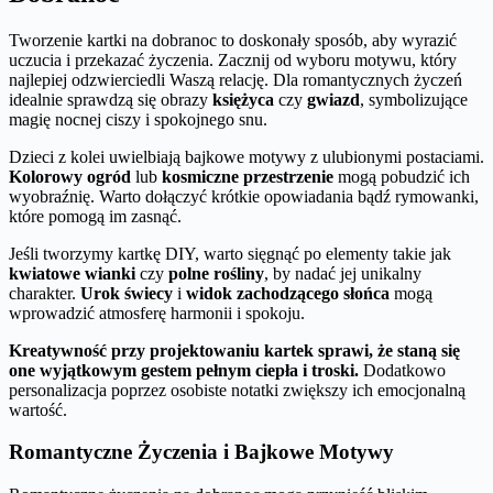
Tworzenie kartki na dobranoc to doskonały sposób, aby wyrazić
uczucia i przekazać życzenia. Zacznij od wyboru motywu, który
najlepiej odzwierciedli Waszą relację. Dla romantycznych życzeń
idealnie sprawdzą się obrazy
księżyca
czy
gwiazd
, symbolizujące
magię nocnej ciszy i spokojnego snu.
Dzieci z kolei uwielbiają bajkowe motywy z ulubionymi postaciami.
Kolorowy ogród
lub
kosmiczne przestrzenie
mogą pobudzić ich
wyobraźnię. Warto dołączyć krótkie opowiadania bądź rymowanki,
które pomogą im zasnąć.
Jeśli tworzymy kartkę DIY, warto sięgnąć po elementy takie jak
kwiatowe wianki
czy
polne rośliny
, by nadać jej unikalny
charakter.
Urok świecy
i
widok zachodzącego słońca
mogą
wprowadzić atmosferę harmonii i spokoju.
Kreatywność przy projektowaniu kartek sprawi, że staną się
one wyjątkowym gestem pełnym ciepła i troski.
Dodatkowo
personalizacja poprzez osobiste notatki zwiększy ich emocjonalną
wartość.
Romantyczne Życzenia i Bajkowe Motywy