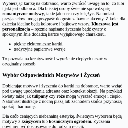
Wybierając kartkę na dobranoc, warto zwrócić uwagę na to, co lubi
i jaki jest odbiorca. Dla bliskiej osoby świetnie sprawdzą się
romantyczne motywy
, takie jak serca czy księżyc. Natomiast
przyjacielowi mogą przypaść do gustu zabawne akcenty. Z kolei dla
dziecka idealne będą kolorowe i bajkowe wzory.
Kluczowa jest
personalizacja
– ręcznie napisane życzenia bądź cytaty o
spokojnym śnie dodadzą kartce wyjątkowego charakteru.
piękne elektroniczne kartki,
tradycyjne papierowe wersje.
To pozwala na kreatywność i wyrażenie ciepłych uczuć w
oryginalny sposób.
Wybór Odpowiednich Motywów i Życzeń
Dobierając motywy i życzenia do kartki na dobranoc, warto wziąć
pod uwagę upodobania adresata oraz kontekst okazji. Na przykład
kwiaty takie jak
tulipany
czy
róże
mogą wyrażać emocje i ciepło.
Natomiast ilustracje z nocną plażą lub zachodem słońca przynoszą
spokój i harmonię.
Dla osób ceniących niebanalną estetykę, świetnym wyborem będą
motywy z
księżycem
lub
kosmicznym ogrodem
. Życzenia
powinny być dostosowane do rodzaju relacji: