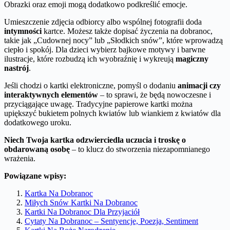
Obrazki oraz emoji mogą dodatkowo podkreślić emocje.
Umieszczenie zdjęcia odbiorcy albo wspólnej fotografii doda
intymności
kartce. Możesz także dopisać życzenia na dobranoc,
takie jak „Cudownej nocy” lub „Słodkich snów”, które wprowadzą
ciepło i spokój. Dla dzieci wybierz bajkowe motywy i barwne
ilustracje, które rozbudzą ich wyobraźnię i wykreują
magiczny
nastrój
.
Jeśli chodzi o kartki elektroniczne, pomyśl o dodaniu
animacji czy
interaktywnych elementów
– to sprawi, że będą nowoczesne i
przyciągające uwagę. Tradycyjne papierowe kartki można
upiększyć bukietem polnych kwiatów lub wiankiem z kwiatów dla
dodatkowego uroku.
Niech Twoja kartka odzwierciedla uczucia i troskę o
obdarowaną osobę
– to klucz do stworzenia niezapomnianego
wrażenia.
Powiązane wpisy:
Kartka Na Dobranoc
Miłych Snów Kartki Na Dobranoc
Kartki Na Dobranoc Dla Przyjaciół
Cytaty Na Dobranoc – Sentyencje, Poezja, Sentiment