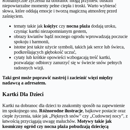
Romantyczne życzenia na dobranoc mogą przynieść bliskim
niepowtarzalne momenty pełne ciepła i troski. Warto wybierać
słowa, które oddają emocje i tworzą magiczną atmosferę przed
zaśnięciem.
tematy takie jak
księżyc
czy
nocna plaża
dodają uroku,
czyniąc kartki niezapomnianym gestem,
obrazy kwiatów bądź nocnego ogrodu wprowadzają poczucie
spokoju i harmonii,
istotne jest także użycie symboli, takich jak serce lub świeca,
podkreślających głębokość uczuć,
cytaty lub krótkie opowieści wzbogacają treść kartki,
pozwalając odbiorcy zanurzyć się w świecie snów pełnych
radosnych wizji.
Taki gest może poprawić nastrój i zacieśnić więzi między
nadawcą a adresatem.
Kartki Dla Dzieci
Kartki na dobranoc dla dzieci to znakomity sposób na zapewnienie
im spokojnego snu.
Różnorodne ilustracje
, bajkowe postacie oraz
ciepłe życzenia, takie jak „Pięknych snów” czy „Cudownej nocy”, z
łatwością przyciągają uwagę maluchów.
Motywy takie jak
kosmiczny ogród czy nocna plaża pobudzają dziecięcą