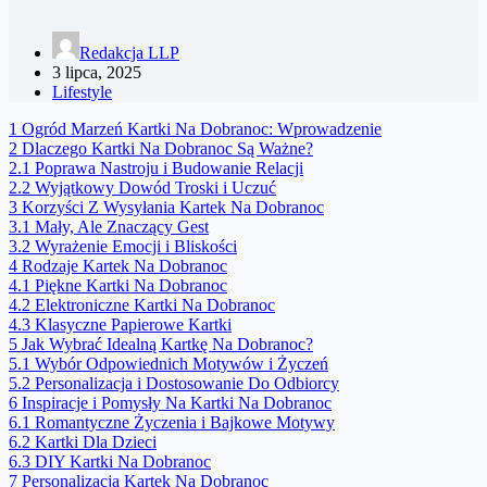
Redakcja LLP
3 lipca, 2025
Lifestyle
1
Ogród Marzeń Kartki Na Dobranoc: Wprowadzenie
2
Dlaczego Kartki Na Dobranoc Są Ważne?
2.1
Poprawa Nastroju i Budowanie Relacji
2.2
Wyjątkowy Dowód Troski i Uczuć
3
Korzyści Z Wysyłania Kartek Na Dobranoc
3.1
Mały, Ale Znaczący Gest
3.2
Wyrażenie Emocji i Bliskości
4
Rodzaje Kartek Na Dobranoc
4.1
Piękne Kartki Na Dobranoc
4.2
Elektroniczne Kartki Na Dobranoc
4.3
Klasyczne Papierowe Kartki
5
Jak Wybrać Idealną Kartkę Na Dobranoc?
5.1
Wybór Odpowiednich Motywów i Życzeń
5.2
Personalizacja i Dostosowanie Do Odbiorcy
6
Inspiracje i Pomysły Na Kartki Na Dobranoc
6.1
Romantyczne Życzenia i Bajkowe Motywy
6.2
Kartki Dla Dzieci
6.3
DIY Kartki Na Dobranoc
7
Personalizacja Kartek Na Dobranoc