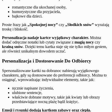
romantyczne dla ukochanej osoby,
humorystyczne dla przyjaciela,
bajkowe dla dzieci.
Proste frazy jak
„Spokojnej nocy”
czy
„Słodkich snów”
wyrażają
troskę i bliskość.
Personalizacja nadaje kartce wyjątkowy charakter.
Można
dodać odręczne notatki lub cytaty związane z
magią nocy
czy
krainą snów
. Dzięki temu kartka staje się nie tylko miłym gestem,
ale również unikalnym dowodem uczuć.
Personalizacja i Dostosowanie Do Odbiorcy
Spersonalizowane kartki na dobranoc nabierają wyjątkowego
charakteru, gdy są dostosowane do preferencji odbiorcy. Można to
osiągnąć, wprowadzając indywidualne elementy, takie jak:
ręcznie napisane życzenia,
ulubione sentencje,
właściwie dobrane motywy, takie jak kwiaty lub obrazy
przedstawiające nocną plażę bądź księżyc.
Emoji i rysunki dodają kartkom zabawy oraz ciepła.