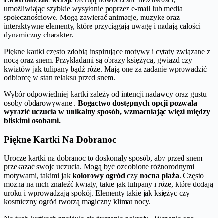
umożliwiając szybkie wysyłanie poprzez e-mail lub media
społecznościowe. Mogą zawierać animacje, muzykę oraz
interaktywne elementy, które przyciągają uwagę i nadają całości
dynamiczny charakter.
Piękne kartki często zdobią inspirujące motywy i cytaty związane z
nocą oraz snem. Przykładami są obrazy księżyca, gwiazd czy
kwiatów jak tulipany bądź róże. Mają one za zadanie wprowadzić
odbiorcę w stan relaksu przed snem.
Wybór odpowiedniej kartki zależy od intencji nadawcy oraz gustu
osoby obdarowywanej.
Bogactwo dostępnych opcji pozwala
wyrazić uczucia w unikalny sposób, wzmacniając więzi między
bliskimi osobami.
Piękne Kartki Na Dobranoc
Urocze kartki na dobranoc to doskonały sposób, aby przed snem
przekazać swoje uczucia. Mogą być ozdobione różnorodnymi
motywami, takimi jak
kolorowy ogród
czy
nocna plaża
. Często
można na nich znaleźć kwiaty, takie jak tulipany i róże, które dodają
uroku i wprowadzają spokój. Elementy takie jak księżyc czy
kosmiczny ogród tworzą magiczny klimat nocy.