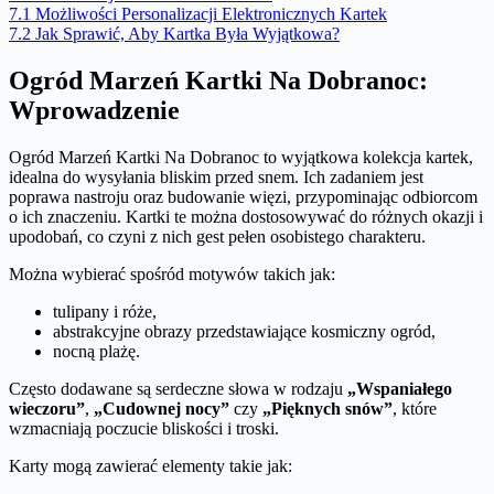
7.1
Możliwości Personalizacji Elektronicznych Kartek
7.2
Jak Sprawić, Aby Kartka Była Wyjątkowa?
Ogród Marzeń Kartki Na Dobranoc:
Wprowadzenie
Ogród Marzeń Kartki Na Dobranoc to wyjątkowa kolekcja kartek,
idealna do wysyłania bliskim przed snem. Ich zadaniem jest
poprawa nastroju oraz budowanie więzi, przypominając odbiorcom
o ich znaczeniu. Kartki te można dostosowywać do różnych okazji i
upodobań, co czyni z nich gest pełen osobistego charakteru.
Można wybierać spośród motywów takich jak:
tulipany i róże,
abstrakcyjne obrazy przedstawiające kosmiczny ogród,
nocną plażę.
Często dodawane są serdeczne słowa w rodzaju
„Wspaniałego
wieczoru”
,
„Cudownej nocy”
czy
„Pięknych snów”
, które
wzmacniają poczucie bliskości i troski.
Karty mogą zawierać elementy takie jak: