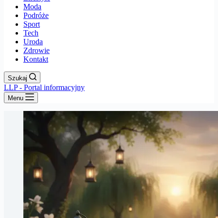
Moda
Podróże
Sport
Tech
Uroda
Zdrowie
Kontakt
Szukaj
LLP - Portal informacyjny
Menu