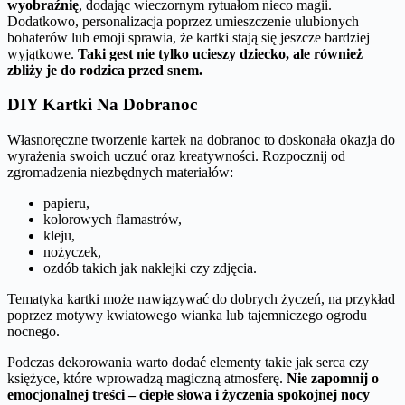
wyobraźnię
, dodając wieczornym rytuałom nieco magii.
Dodatkowo, personalizacja poprzez umieszczenie ulubionych
bohaterów lub emoji sprawia, że kartki stają się jeszcze bardziej
wyjątkowe.
Taki gest nie tylko ucieszy dziecko, ale również
zbliży je do rodzica przed snem.
DIY Kartki Na Dobranoc
Własnoręczne tworzenie kartek na dobranoc to doskonała okazja do
wyrażenia swoich uczuć oraz kreatywności. Rozpocznij od
zgromadzenia niezbędnych materiałów:
papieru,
kolorowych flamastrów,
kleju,
nożyczek,
ozdób takich jak naklejki czy zdjęcia.
Tematyka kartki może nawiązywać do dobrych życzeń, na przykład
poprzez motywy kwiatowego wianka lub tajemniczego ogrodu
nocnego.
Podczas dekorowania warto dodać elementy takie jak serca czy
księżyce, które wprowadzą magiczną atmosferę.
Nie zapomnij o
emocjonalnej treści – ciepłe słowa i życzenia spokojnej nocy