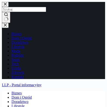
Przejdź
do
treści
Brak
wyników
Biznes
Dom i Ogród
Doradztwo
Lifestyle
Moda
Podróże
Sport
Tech
Uroda
Zdrowie
Kontakt
LLP - Portal informacyjny
Biznes
Dom i Ogród
Doradztwo
Lifestyle