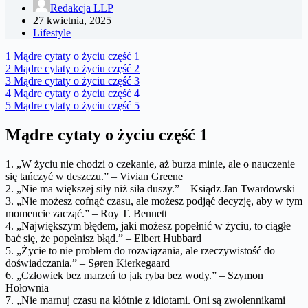
Redakcja LLP
27 kwietnia, 2025
Lifestyle
1
Mądre cytaty o życiu część 1
2
Mądre cytaty o życiu część 2
3
Mądre cytaty o życiu część 3
4
Mądre cytaty o życiu część 4
5
Mądre cytaty o życiu część 5
Mądre cytaty o życiu część 1
1. „W życiu nie chodzi o czekanie, aż burza minie, ale o nauczenie
się tańczyć w deszczu.” – Vivian Greene
2. „Nie ma większej siły niż siła duszy.” – Ksiądz Jan Twardowski
3. „Nie możesz cofnąć czasu, ale możesz podjąć decyzję, aby w tym
momencie zacząć.” – Roy T. Bennett
4. „Największym błędem, jaki możesz popełnić w życiu, to ciągłe
bać się, że popełnisz błąd.” – Elbert Hubbard
5. „Życie to nie problem do rozwiązania, ale rzeczywistość do
doświadczania.” – Søren Kierkegaard
6. „Człowiek bez marzeń to jak ryba bez wody.” – Szymon
Hołownia
7. „Nie marnuj czasu na kłótnie z idiotami. Oni są zwolennikami