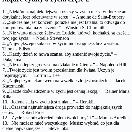
1. „Niektóre z najpiękniejszych rzeczy w życiu nie są widoczne ani
dotykalne, lecz odczuwane w sercu.” – Antoine de Saint-Exupéry
2. „Sukces nie jest końcem, porażka nie jest fatalna: to odwaga do
kontynuowania ma znaczenie.” – Winston S. Churchill
3. „Nie warto niczego żałować. Ludzie, których kochałeś, są częścią
twojego życia.” – Noelle Stevenson
4. „Największego sukcesu w życiu nie osiągniesz bez wysiłku.” –
Thomas Edison
5. „Każdy dzień to nowa szansa, aby zmienić swoje życie.” –
Dalajlama
6. „Nie ma lepszego czasu na działanie niż teraz.” – Napoleon Hill
7. „Twoje życie jest twoim przesłaniem dla świata. Uczyń je
inspirującym.” – Lorrin L. Lee
8. „Najlepszym lekarstwem na wszelkie zło jest uśmiech.” – Jacek
Kaczmarski
9. „Każde doświadczenie w życiu jest cenną lekcją.” – Rainer Maria
Rilke
10. „Jedyną stałą w życiu jest zmiana.” – Heraklit
11. „Czasami najtrudniejsza droga prowadzi do najpiękniejszych
celów.” – Robert Frost
12. „Życie jest odzwierciedleniem twoich myśli.” – Marcus Aurelius
13. „Nie możesz mieć wszystkiego. Musisz wybrać, co jest dla
ciebie najważniejsze.” – Steve Jobs