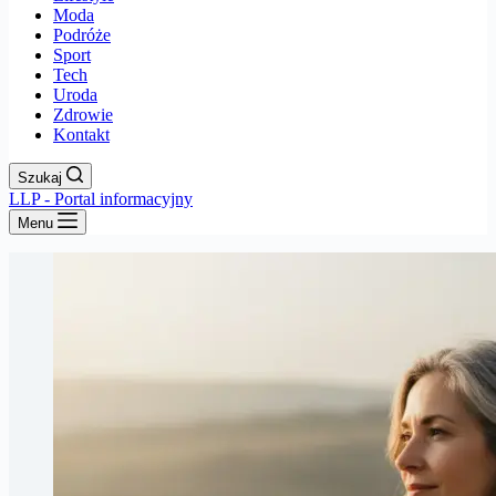
Moda
Podróże
Sport
Tech
Uroda
Zdrowie
Kontakt
Szukaj
LLP - Portal informacyjny
Menu