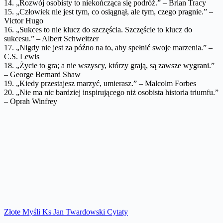
14. „Rozwój osobisty to niekończąca się podróż.” – Brian Tracy
15. „Człowiek nie jest tym, co osiągnął, ale tym, czego pragnie.” –
Victor Hugo
16. „Sukces to nie klucz do szczęścia. Szczęście to klucz do
sukcesu.” – Albert Schweitzer
17. „Nigdy nie jest za późno na to, aby spełnić swoje marzenia.” –
C.S. Lewis
18. „Życie to gra; a nie wszyscy, którzy grają, są zawsze wygrani.”
– George Bernard Shaw
19. „Kiedy przestajesz marzyć, umierasz.” – Malcolm Forbes
20. „Nie ma nic bardziej inspirującego niż osobista historia triumfu.”
– Oprah Winfrey
Złote Myśli Ks Jan Twardowski Cytaty