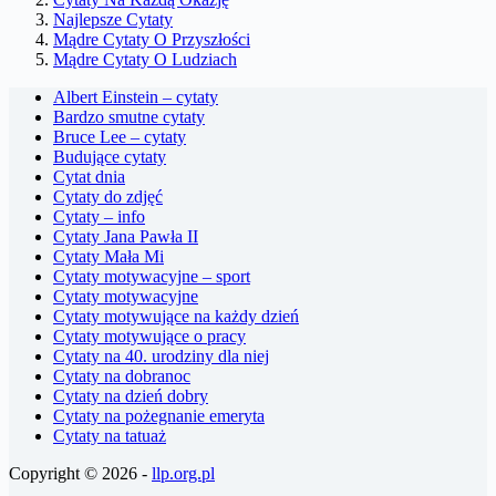
Najlepsze Cytaty
Mądre Cytaty O Przyszłości
Mądre Cytaty O Ludziach
Albert Einstein – cytaty
Bardzo smutne cytaty
Bruce Lee – cytaty
Budujące cytaty
Cytat dnia
Cytaty do zdjęć
Cytaty – info
Cytaty Jana Pawła II
Cytaty Mała Mi
Cytaty motywacyjne – sport
Cytaty motywacyjne
Cytaty motywujące na każdy dzień
Cytaty motywujące o pracy
Cytaty na 40. urodziny dla niej
Cytaty na dobranoc
Cytaty na dzień dobry
Cytaty na pożegnanie emeryta
Cytaty na tatuaż
Copyright © 2026 -
llp.org.pl