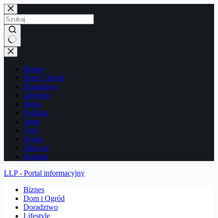
Przejdź
do
treści
Brak
wyników
Biznes
Dom i Ogród
Doradztwo
Lifestyle
Moda
Podróże
Sport
Tech
Uroda
Zdrowie
Kontakt
LLP - Portal informacyjny
Biznes
Dom i Ogród
Doradztwo
Lifestyle