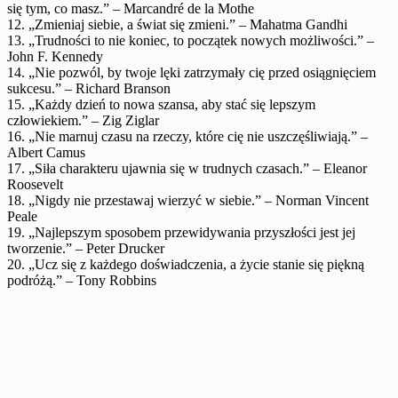
się tym, co masz.” – Marcandré de la Mothe
12. „Zmieniaj siebie, a świat się zmieni.” – Mahatma Gandhi
13. „Trudności to nie koniec, to początek nowych możliwości.” –
John F. Kennedy
14. „Nie pozwól, by twoje lęki zatrzymały cię przed osiągnięciem
sukcesu.” – Richard Branson
15. „Każdy dzień to nowa szansa, aby stać się lepszym
człowiekiem.” – Zig Ziglar
16. „Nie marnuj czasu na rzeczy, które cię nie uszczęśliwiają.” –
Albert Camus
17. „Siła charakteru ujawnia się w trudnych czasach.” – Eleanor
Roosevelt
18. „Nigdy nie przestawaj wierzyć w siebie.” – Norman Vincent
Peale
19. „Najlepszym sposobem przewidywania przyszłości jest jej
tworzenie.” – Peter Drucker
20. „Ucz się z każdego doświadczenia, a życie stanie się piękną
podróżą.” – Tony Robbins