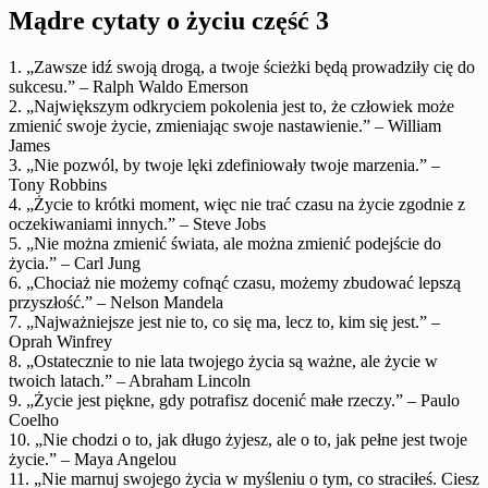
Mądre cytaty o życiu część 3
1. „Zawsze idź swoją drogą, a twoje ścieżki będą prowadziły cię do
sukcesu.” – Ralph Waldo Emerson
2. „Największym odkryciem pokolenia jest to, że człowiek może
zmienić swoje życie, zmieniając swoje nastawienie.” – William
James
3. „Nie pozwól, by twoje lęki zdefiniowały twoje marzenia.” –
Tony Robbins
4. „Życie to krótki moment, więc nie trać czasu na życie zgodnie z
oczekiwaniami innych.” – Steve Jobs
5. „Nie można zmienić świata, ale można zmienić podejście do
życia.” – Carl Jung
6. „Chociaż nie możemy cofnąć czasu, możemy zbudować lepszą
przyszłość.” – Nelson Mandela
7. „Najważniejsze jest nie to, co się ma, lecz to, kim się jest.” –
Oprah Winfrey
8. „Ostatecznie to nie lata twojego życia są ważne, ale życie w
twoich latach.” – Abraham Lincoln
9. „Życie jest piękne, gdy potrafisz docenić małe rzeczy.” – Paulo
Coelho
10. „Nie chodzi o to, jak długo żyjesz, ale o to, jak pełne jest twoje
życie.” – Maya Angelou
11. „Nie marnuj swojego życia w myśleniu o tym, co straciłeś. Ciesz