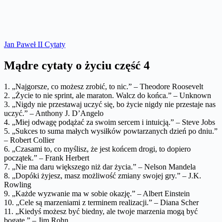
Jan Paweł II Cytaty
Mądre cytaty o życiu część 4
1. „Najgorsze, co możesz zrobić, to nic.” – Theodore Roosevelt
2. „Życie to nie sprint, ale maraton. Walcz do końca.” – Unknown
3. „Nigdy nie przestawaj uczyć się, bo życie nigdy nie przestaje nas
uczyć.” – Anthony J. D’Angelo
4. „Miej odwagę podążać za swoim sercem i intuicją.” – Steve Jobs
5. „Sukces to suma małych wysiłków powtarzanych dzień po dniu.”
– Robert Collier
6. „Czasami to, co myślisz, że jest końcem drogi, to dopiero
początek.” – Frank Herbert
7. „Nie ma daru większego niż dar życia.” – Nelson Mandela
8. „Dopóki żyjesz, masz możliwość zmiany swojej gry.” – J.K.
Rowling
9. „Każde wyzwanie ma w sobie okazję.” – Albert Einstein
10. „Cele są marzeniami z terminem realizacji.” – Diana Scher
11. „Kiedyś możesz być biedny, ale twoje marzenia mogą być
bogate.” – Jim Rohn