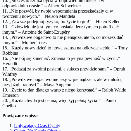
10. „Sukces to sztuka bycia w odpowiednim miejscu w
odpowiednim czasie.” – Albert Schweitzer
11. „Nie pozwól, by twoje wspomnienia przeszkadzały ci w
tworzeniu nowych.” – Nelson Mandela
12. „Zawsze podejmuj ryzyko, bo życie to gra!” – Helen Keller
13. „Człowiek nie jest tym, co posiada, lecz tym, co potrafi dać
innym.” – Antoine de Saint-Exupéry
14. „Prawdziwe bogactwo to nie pieniądze, ale to, co możesz dać
innym.” – Mother Teresa
15. „Każdy nowy dzień to nowa szansa na odkrycie siebie.” – Tony
Robbins
16. „Nie bój się zmieniać. Zmiana to jedyna pewność w życiu.” –
Heraklit
17. „Podążaj za swoimi pasjami, a sukces przyjdzie sam.” – Oprah
Winfrey
18. „Prawdziwe bogactwo nie leży w pieniądzach, ale w miłości,
przyjaźni i radości.” – Maya Angelou
19. „Życie to dar, dlatego warto z niego korzystać.” – Ralph Waldo
Emerson
20. „Każda chwila jest cenna, więc żyj pełnią życia!” – Paulo
Coelho
Powiązane wpisy:
Upływający Czas Cytaty
Cytaty Na Każdą Okazję