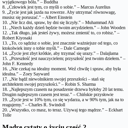
wyjątkowego bólu.” – Buddha
8. „Człowiek jest tym, co myśli o sobie.” – Marcus Aurelius
9. „Życie jest jak jazda na rowerze. Aby utrzymać równowagę,
musisz się poruszać.” – Albert Einstein
10. „Nie licz dni, spraw, by dni się liczyły.” – Muhammad Ali
11. „Niech każdy dzień będzie twoim arcydziełem.” – John Wooden
12. „Tak długo, jak jesteś żywy, możesz zmienić to, co robisz.” –
Robert Kiyosaki
13. „To, co sądzisz o sobie, jest znacznie ważniejsze od tego, co
ktokolwiek inny o tobie myśli.” – Dale Carnegie
14. „Życie jest zbyt krótkie, aby trzymać się urazy.” – Dalajlama
15. „Przeszłość jest nauczycielem; przyszłość jest twoim dziełem.” –
John F. Kennedy
16. „Nie czekaj na idealny moment. Weź chwilę i spraw, aby była
idealna.” – Zoey Sayward
17. „Nie bądź niewolnikiem swojej przeszłości – stań się
architektem swojej przyszłości.” – Robin S. Sharma
18. „Najlepszym czasem na posadzenie drzewa byłoby 20 lat temu.
Drugim najlepszym czasem jest teraz.” – Chińskie przysłowie
19. „Życie jest w 10% tym, co się wydarza, a w 90% tym, jak na to
reagujemy.” – Charles R. Swindoll
20. „Wszystko, co masz, to teraz. Używaj tego mądrze.” – Eckhart
Tolle
Mądre cytaty o życiu część 2