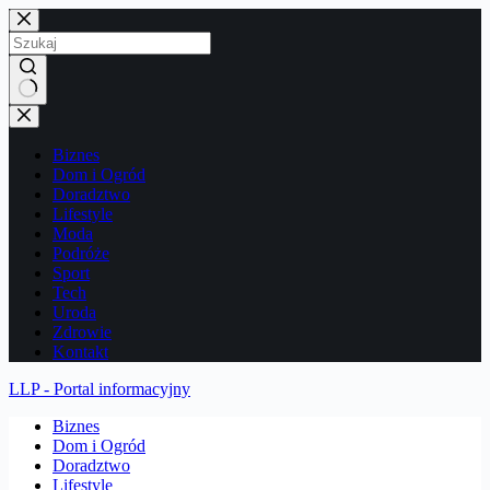
Przejdź
do
treści
Brak
wyników
Biznes
Dom i Ogród
Doradztwo
Lifestyle
Moda
Podróże
Sport
Tech
Uroda
Zdrowie
Kontakt
LLP - Portal informacyjny
Biznes
Dom i Ogród
Doradztwo
Lifestyle