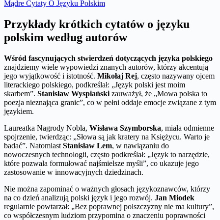
Mądre Cytaty O Języku Polskim
Przykłady krótkich cytatów o języku
polskim według autorów
Wśród fascynujących stwierdzeń dotyczących języka polskiego
znajdziemy wiele wypowiedzi znanych autorów, którzy akcentują
jego wyjątkowość i istotność.
Mikołaj Rej
, często nazywany ojcem
literackiego polskiego, podkreślał: „Język polski jest moim
skarbem”.
Stanisław Wyspiański
zauważył, że „Mowa polska to
poezja nieznająca granic”, co w pełni oddaje emocje związane z tym
językiem.
Laureatka Nagrody Nobla,
Wisława Szymborska
, miała odmienne
spojrzenie, twierdząc: „Słowa są jak kratery na Księżycu. Warto je
badać”. Natomiast
Stanisław Lem
, w nawiązaniu do
nowoczesnych technologii, często podkreślał: „Język to narzędzie,
które pozwala formułować najśmielsze myśli”, co ukazuje jego
zastosowanie w innowacyjnych dziedzinach.
Nie można zapominać o ważnych głosach językoznawców, którzy
na co dzień analizują polski język i jego rozwój.
Jan Miodek
regularnie powtarzał: „Bez poprawnej polszczyzny nie ma kultury”,
co współczesnym ludziom przypomina o znaczeniu poprawności