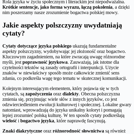
Rola języka w życiu społecznym i literackim jest niepodważalna.
Krótkie sentencje, jako forma wyrazu, łączą pokolenia
, a dzięki
nim poszerzamy nasze zrozumienie bogactwa polskiej mowy.
Jakie aspekty polszczyzny uwydatniają
cytaty?
Cytaty dotyczące języka polskiego
ukazują fundamentalne
aspekty polszczyzny, wydobywając jej złożoność oraz bogactwo.
Kluczowym zagadnieniem, na które zwracają uwagę różnorodne
myśli, jest
poprawność językowa
. Zauważają, jak istotne dla
czytelności tekstów są zasady ortografii i interpunkcji. Użycie
znaków w niewłaściwy sposób może całkowicie zmienić sens
zdania, co podkreśla wagę tego tematu w skutecznej komunikacji.
Kolejnym interesującym elementem, który pojawia się w tych
cytatach, są
zapożyczenia
oraz
dialekty
. Obecna polszczyzna
zmienia się, przyjmując wiele słów z innych języków, co jest
odzwierciedleniem ewolucji kulturowej i społecznej. Lokalne gwary
natomiast, wprowadzają do języka unikalny koloryt i pomagają
lepiej zrozumieć polską kulturę. W ten sposób cytaty podkreślają
wielość
i
bogactwo języka
, które naprawdę fascynują.
Znaki diakrytyczne
oraz
różnorodność słownictwa
są również