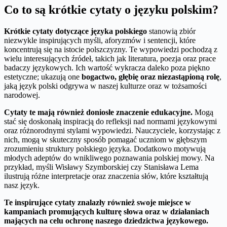
Co to są krótkie cytaty o języku polskim?
Krótkie cytaty dotyczące języka polskiego
stanowią zbiór
niezwykle inspirujących myśli, aforyzmów i sentencji, które
koncentrują się na istocie polszczyzny. Te wypowiedzi pochodzą z
wielu interesujących źródeł, takich jak literatura, poezja oraz prace
badaczy językowych. Ich wartość wykracza daleko poza piękno
estetyczne; ukazują one
bogactwo, głębię oraz niezastąpioną rolę
,
jaką język polski odgrywa w naszej kulturze oraz w tożsamości
narodowej.
Cytaty te mają również doniosłe znaczenie edukacyjne.
Mogą
stać się doskonałą inspiracją do refleksji nad normami językowymi
oraz różnorodnymi stylami wypowiedzi. Nauczyciele, korzystając z
nich, mogą w skuteczny sposób pomagać uczniom w głębszym
zrozumieniu struktury polskiego języka. Dodatkowo motywują
młodych adeptów do wnikliwego poznawania polskiej mowy. Na
przykład, myśli Wisławy Szymborskiej czy Stanisława Lema
ilustrują różne interpretacje oraz znaczenia słów, które kształtują
nasz język.
Te inspirujące cytaty znalazły również swoje miejsce w
kampaniach promujących kulturę słowa oraz w działaniach
mających na celu ochronę naszego dziedzictwa językowego.