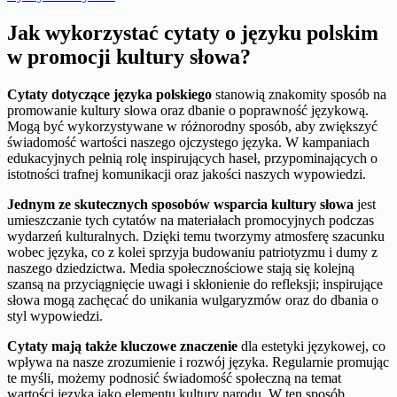
Jak wykorzystać cytaty o języku polskim
w promocji kultury słowa?
Cytaty dotyczące języka polskiego
stanowią znakomity sposób na
promowanie kultury słowa oraz dbanie o poprawność językową.
Mogą być wykorzystywane w różnorodny sposób, aby zwiększyć
świadomość wartości naszego ojczystego języka. W kampaniach
edukacyjnych pełnią rolę inspirujących haseł, przypominających o
istotności trafnej komunikacji oraz jakości naszych wypowiedzi.
Jednym ze skutecznych sposobów wsparcia kultury słowa
jest
umieszczanie tych cytatów na materiałach promocyjnych podczas
wydarzeń kulturalnych. Dzięki temu tworzymy atmosferę szacunku
wobec języka, co z kolei sprzyja budowaniu patriotyzmu i dumy z
naszego dziedzictwa. Media społecznościowe stają się kolejną
szansą na przyciągnięcie uwagi i skłonienie do refleksji; inspirujące
słowa mogą zachęcać do unikania wulgaryzmów oraz do dbania o
styl wypowiedzi.
Cytaty mają także kluczowe znaczenie
dla estetyki językowej, co
wpływa na nasze zrozumienie i rozwój języka. Regularnie promując
te myśli, możemy podnosić świadomość społeczną na temat
wartości języka jako elementu kultury narodu. W ten sposób