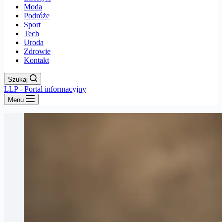
Moda
Podróże
Sport
Tech
Uroda
Zdrowie
Kontakt
Szukaj
LLP - Portal informacyjny
Menu