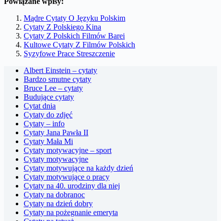
Powiązane wpisy:
Mądre Cytaty O Języku Polskim
Cytaty Z Polskiego Kina
Cytaty Z Polskich Filmów Barei
Kultowe Cytaty Z Filmów Polskich
Syzyfowe Prace Streszczenie
Albert Einstein – cytaty
Bardzo smutne cytaty
Bruce Lee – cytaty
Budujące cytaty
Cytat dnia
Cytaty do zdjęć
Cytaty – info
Cytaty Jana Pawła II
Cytaty Mała Mi
Cytaty motywacyjne – sport
Cytaty motywacyjne
Cytaty motywujące na każdy dzień
Cytaty motywujące o pracy
Cytaty na 40. urodziny dla niej
Cytaty na dobranoc
Cytaty na dzień dobry
Cytaty na pożegnanie emeryta