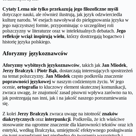
Cytaty Lema nie tylko przekazują jego filozoficzne myśli
dotyczące nauki, ale również ilustrują, jak język odzwierciedla
kulturę narodu. W esejach nawoływał do pielęgnowania języka w
jego najczystszej formie, przypominając o szczególnej roli
polszczyzny w literaturze oraz w intelektualnych debatach.
Jego
refleksje wciąż inspirują wielu
, którzy dostrzegają bogactwo i
historię języka polskiego.
Aforyzmy językoznawców
Aforyzmy wybitnych językoznawców
, takich jak
Jan Miodek
,
Jerzy Bralczyk
i
Piotr Bąk
, dostarczają interesujących spostrzeżeń
na temat polszczyzny.
Jan Miodek
często podkreśla znaczenie
poprawności językowej
w naszym codziennym życiu. W jego
ocenie,
ortografia
to kluczowy element skutecznej komunikacji,
zwraca uwagę, że znajomość zasad pisowni wpływa zarówno na to,
jak postrzegają nas inni, jak i na jakość naszego porozumiewania
się.
Z kolei
Jerzy Bralczyk
zwraca uwagę na istotność
znaków
diakrytycznych
oraz
interpunkcji
. Podkreśla, że ich właściwe
stosowanie ma ogromne znaczenie dla klarowności tekstów oraz ich
estetyki, według Bralczyka, umiejętność efektywnego posługiwania
się tymi narzędziami jest niezbędna do tworzenia wyrazistych i