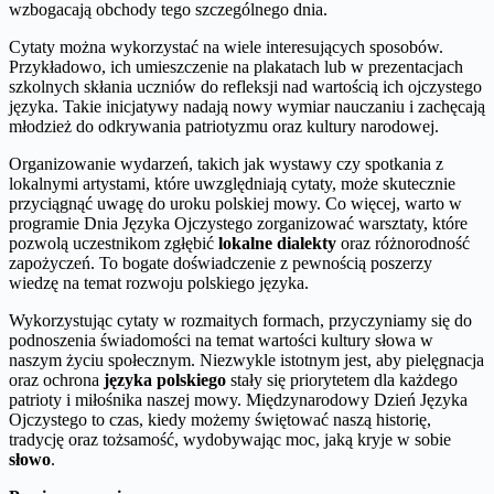
wzbogacają obchody tego szczególnego dnia.
Cytaty można wykorzystać na wiele interesujących sposobów.
Przykładowo, ich umieszczenie na plakatach lub w prezentacjach
szkolnych skłania uczniów do refleksji nad wartością ich ojczystego
języka. Takie inicjatywy nadają nowy wymiar nauczaniu i zachęcają
młodzież do odkrywania patriotyzmu oraz kultury narodowej.
Organizowanie wydarzeń, takich jak wystawy czy spotkania z
lokalnymi artystami, które uwzględniają cytaty, może skutecznie
przyciągnąć uwagę do uroku polskiej mowy. Co więcej, warto w
programie Dnia Języka Ojczystego zorganizować warsztaty, które
pozwolą uczestnikom zgłębić
lokalne dialekty
oraz różnorodność
zapożyczeń. To bogate doświadczenie z pewnością poszerzy
wiedzę na temat rozwoju polskiego języka.
Wykorzystując cytaty w rozmaitych formach, przyczyniamy się do
podnoszenia świadomości na temat wartości kultury słowa w
naszym życiu społecznym. Niezwykle istotnym jest, aby pielęgnacja
oraz ochrona
języka polskiego
stały się priorytetem dla każdego
patrioty i miłośnika naszej mowy. Międzynarodowy Dzień Języka
Ojczystego to czas, kiedy możemy świętować naszą historię,
tradycję oraz tożsamość, wydobywając moc, jaką kryje w sobie
słowo
.