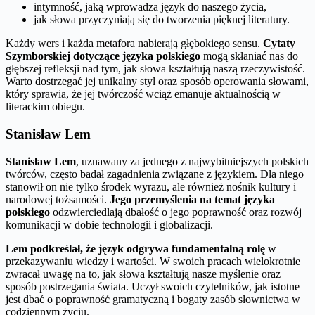
intymność, jaką wprowadza język do naszego życia,
jak słowa przyczyniają się do tworzenia pięknej literatury.
Każdy wers i każda metafora nabierają głębokiego sensu.
Cytaty
Szymborskiej dotyczące języka polskiego
mogą skłaniać nas do
głębszej refleksji nad tym, jak słowa kształtują naszą rzeczywistość.
Warto dostrzegać jej unikalny styl oraz sposób operowania słowami,
który sprawia, że jej twórczość wciąż emanuje aktualnością w
literackim obiegu.
Stanisław Lem
Stanisław Lem
, uznawany za jednego z najwybitniejszych polskich
twórców, często badał zagadnienia związane z językiem. Dla niego
stanowił on nie tylko środek wyrazu, ale również nośnik kultury i
narodowej tożsamości.
Jego przemyślenia na temat języka
polskiego
odzwierciedlają dbałość o jego poprawność oraz rozwój
komunikacji w dobie technologii i globalizacji.
Lem podkreślał, że język odgrywa fundamentalną rolę
w
przekazywaniu wiedzy i wartości. W swoich pracach wielokrotnie
zwracał uwagę na to, jak słowa kształtują nasze myślenie oraz
sposób postrzegania świata. Uczył swoich czytelników, jak istotne
jest dbać o poprawność gramatyczną i bogaty zasób słownictwa w
codziennym życiu.