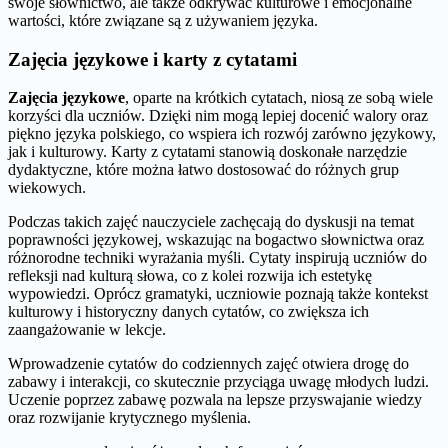
swoje słownictwo, ale także odkrywać kulturowe i emocjonalne
wartości, które związane są z używaniem języka.
Zajęcia językowe i karty z cytatami
Zajęcia językowe
, oparte na krótkich cytatach, niosą ze sobą wiele
korzyści dla uczniów. Dzięki nim mogą lepiej docenić walory oraz
piękno języka polskiego, co wspiera ich rozwój zarówno językowy,
jak i kulturowy. Karty z cytatami stanowią doskonałe narzędzie
dydaktyczne, które można łatwo dostosować do różnych grup
wiekowych.
Podczas takich zajęć nauczyciele zachęcają do dyskusji na temat
poprawności językowej, wskazując na bogactwo słownictwa oraz
różnorodne techniki wyrażania myśli. Cytaty inspirują uczniów do
refleksji nad kulturą słowa, co z kolei rozwija ich estetykę
wypowiedzi. Oprócz gramatyki, uczniowie poznają także kontekst
kulturowy i historyczny danych cytatów, co zwiększa ich
zaangażowanie w lekcje.
Wprowadzenie cytatów do codziennych zajęć otwiera drogę do
zabawy i interakcji, co skutecznie przyciąga uwagę młodych ludzi.
Uczenie poprzez zabawę pozwala na lepsze przyswajanie wiedzy
oraz rozwijanie krytycznego myślenia.