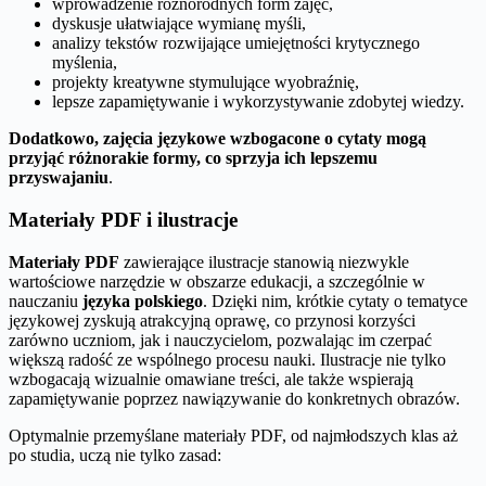
wprowadzenie różnorodnych form zajęć,
dyskusje ułatwiające wymianę myśli,
analizy tekstów rozwijające umiejętności krytycznego
myślenia,
projekty kreatywne stymulujące wyobraźnię,
lepsze zapamiętywanie i wykorzystywanie zdobytej wiedzy.
Dodatkowo, zajęcia językowe wzbogacone o cytaty mogą
przyjąć różnorakie formy, co sprzyja ich lepszemu
przyswajaniu
.
Materiały PDF i ilustracje
Materiały PDF
zawierające ilustracje stanowią niezwykle
wartościowe narzędzie w obszarze edukacji, a szczególnie w
nauczaniu
języka polskiego
. Dzięki nim, krótkie cytaty o tematyce
językowej zyskują atrakcyjną oprawę, co przynosi korzyści
zarówno uczniom, jak i nauczycielom, pozwalając im czerpać
większą radość ze wspólnego procesu nauki. Ilustracje nie tylko
wzbogacają wizualnie omawiane treści, ale także wspierają
zapamiętywanie poprzez nawiązywanie do konkretnych obrazów.
Optymalnie przemyślane materiały PDF, od najmłodszych klas aż
po studia, uczą nie tylko zasad: