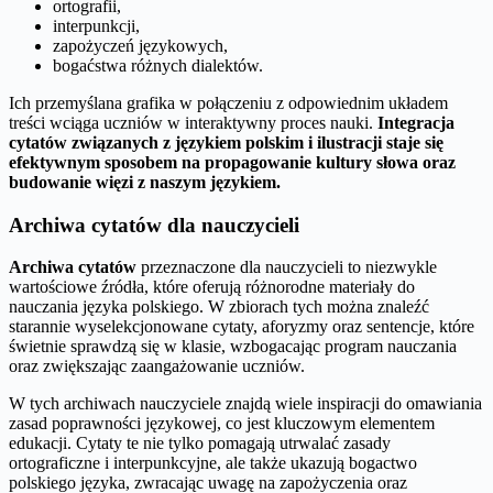
ortografii,
interpunkcji,
zapożyczeń językowych,
bogaćstwa różnych dialektów.
Ich przemyślana grafika w połączeniu z odpowiednim układem
treści wciąga uczniów w interaktywny proces nauki.
Integracja
cytatów związanych z językiem polskim i ilustracji staje się
efektywnym sposobem na propagowanie kultury słowa oraz
budowanie więzi z naszym językiem.
Archiwa cytatów dla nauczycieli
Archiwa cytatów
przeznaczone dla nauczycieli to niezwykle
wartościowe źródła, które oferują różnorodne materiały do
nauczania języka polskiego. W zbiorach tych można znaleźć
starannie wyselekcjonowane cytaty, aforyzmy oraz sentencje, które
świetnie sprawdzą się w klasie, wzbogacając program nauczania
oraz zwiększając zaangażowanie uczniów.
W tych archiwach nauczyciele znajdą wiele inspiracji do omawiania
zasad poprawności językowej, co jest kluczowym elementem
edukacji. Cytaty te nie tylko pomagają utrwalać zasady
ortograficzne i interpunkcyjne, ale także ukazują bogactwo
polskiego języka, zwracając uwagę na zapożyczenia oraz