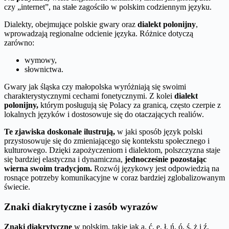
czy „internet”, na stałe zagościło w polskim codziennym języku.
Dialekty, obejmujące polskie gwary oraz
dialekt polonijny
,
wprowadzają regionalne odcienie języka. Różnice dotyczą
zarówno:
wymowy,
słownictwa.
Gwary jak śląska czy małopolska wyróżniają się swoimi
charakterystycznymi cechami fonetycznymi. Z kolei
dialekt
polonijny,
którym posługują się Polacy za granicą, często czerpie z
lokalnych języków i dostosowuje się do otaczających realiów.
Te zjawiska doskonale ilustrują,
w jaki sposób język polski
przystosowuje się do zmieniającego się kontekstu społecznego i
kulturowego. Dzięki zapożyczeniom i dialektom, polszczyzna staje
się bardziej elastyczna i dynamiczna,
jednocześnie pozostając
wierna swoim tradycjom.
Rozwój językowy jest odpowiedzią na
rosnące potrzeby komunikacyjne w coraz bardziej zglobalizowanym
świecie.
Znaki diakrytyczne i zasób wyrazów
Znaki diakrytyczne
w polskim, takie jak ą, ć, ę, ł, ń, ó, ś, ż i ź,