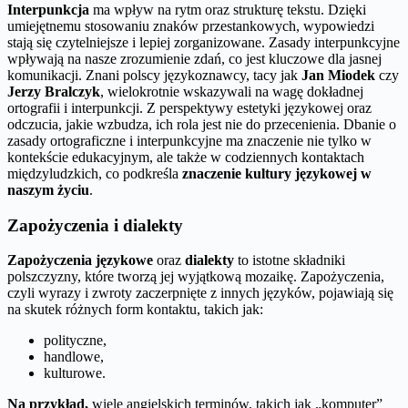
Interpunkcja
ma wpływ na rytm oraz strukturę tekstu. Dzięki
umiejętnemu stosowaniu znaków przestankowych, wypowiedzi
stają się czytelniejsze i lepiej zorganizowane. Zasady interpunkcyjne
wpływają na nasze zrozumienie zdań, co jest kluczowe dla jasnej
komunikacji. Znani polscy językoznawcy, tacy jak
Jan Miodek
czy
Jerzy Bralczyk
, wielokrotnie wskazywali na wagę dokładnej
ortografii i interpunkcji. Z perspektywy estetyki językowej oraz
odczucia, jakie wzbudza, ich rola jest nie do przecenienia. Dbanie o
zasady ortograficzne i interpunkcyjne ma znaczenie nie tylko w
kontekście edukacyjnym, ale także w codziennych kontaktach
międzyludzkich, co podkreśla
znaczenie kultury językowej w
naszym życiu
.
Zapożyczenia i dialekty
Zapożyczenia językowe
oraz
dialekty
to istotne składniki
polszczyzny, które tworzą jej wyjątkową mozaikę. Zapożyczenia,
czyli wyrazy i zwroty zaczerpnięte z innych języków, pojawiają się
na skutek różnych form kontaktu, takich jak:
polityczne,
handlowe,
kulturowe.
Na przykład,
wiele angielskich terminów, takich jak „komputer”