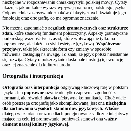
niezbędne w rozpoznawaniu charakterystyki polskiej mowy. Cytaty
ukazują, jak unikalne wyrazy wpływają na formę polskiego języka.
Odpowiednie zastosowanie znaków diakrytycznych kształtuje jego
fonologię oraz ortografię, co ma ogromne znaczenie.
Nie można zapomnieć o
regułach gramatycznych
oraz
strukturze
zdań
, które stanowią fundament polszczyzny. Aspekty gramatyczne
podkreślają ważność tych zasad, które wpływają nie tylko na
poprawność, ale także na styl i estetykę językową.
Współczesne
przejawy
, takie jak skracanie form czy zmiany w sposobie
mówienia, zasługują na uwagę. To znak, że język polski nieustannie
się rozwija. Cytaty o polszczyźnie doskonale ilustrują tę ewolucję
oraz jej znaczenie dla kultury narodu.
Ortografia i interpunkcja
Ortografia
oraz
interpunkcja
odgrywają kluczową rolę w polskim
języku. Ich
poprawne użycie
nie tylko zapewnia zgodność z
normami, ale również ułatwia efektywną komunikację. Choć wiele
osób postrzega ortografię jako skomplikowaną, jest ona
niezbędna
dla zachowania wysokich standardów językowych
. Właśnie
dlatego w szkołach oraz mediach podejmowane są liczne inicjatywy
mające na celu jej promowanie, ponieważ stanowi ona
ważny
element naszej kultury językowej
.