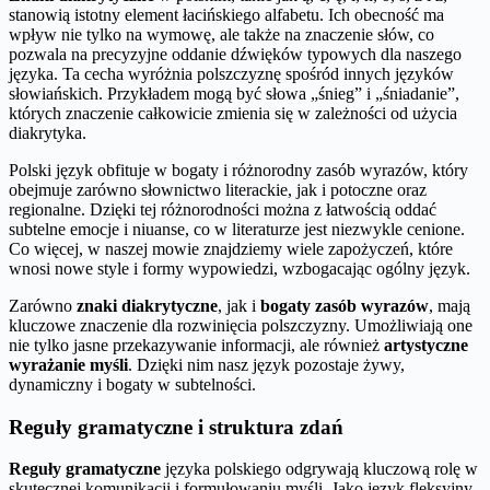
stanowią istotny element łacińskiego alfabetu. Ich obecność ma
wpływ nie tylko na wymowę, ale także na znaczenie słów, co
pozwala na precyzyjne oddanie dźwięków typowych dla naszego
języka. Ta cecha wyróżnia polszczyznę spośród innych języków
słowiańskich. Przykładem mogą być słowa „śnieg” i „śniadanie”,
których znaczenie całkowicie zmienia się w zależności od użycia
diakrytyka.
Polski język obfituje w bogaty i różnorodny zasób wyrazów, który
obejmuje zarówno słownictwo literackie, jak i potoczne oraz
regionalne. Dzięki tej różnorodności można z łatwością oddać
subtelne emocje i niuanse, co w literaturze jest niezwykle cenione.
Co więcej, w naszej mowie znajdziemy wiele zapożyczeń, które
wnosi nowe style i formy wypowiedzi, wzbogacając ogólny język.
Zarówno
znaki diakrytyczne
, jak i
bogaty zasób wyrazów
, mają
kluczowe znaczenie dla rozwinięcia polszczyzny. Umożliwiają one
nie tylko jasne przekazywanie informacji, ale również
artystyczne
wyrażanie myśli
. Dzięki nim nasz język pozostaje żywy,
dynamiczny i bogaty w subtelności.
Reguły gramatyczne i struktura zdań
Reguły gramatyczne
języka polskiego odgrywają kluczową rolę w
skutecznej komunikacji i formułowaniu myśli. Jako język fleksyjny,