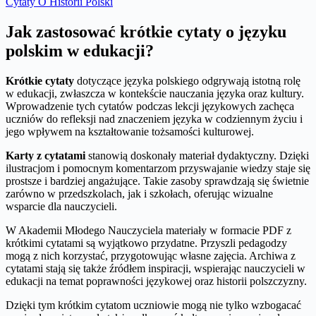
Cytaty O Historii Polski
Jak zastosować krótkie cytaty o języku
polskim w edukacji?
Krótkie cytaty
dotyczące języka polskiego odgrywają istotną rolę
w edukacji, zwłaszcza w kontekście nauczania języka oraz kultury.
Wprowadzenie tych cytatów podczas lekcji językowych zachęca
uczniów do refleksji nad znaczeniem języka w codziennym życiu i
jego wpływem na kształtowanie tożsamości kulturowej.
Karty z cytatami
stanowią doskonały materiał dydaktyczny. Dzięki
ilustracjom i pomocnym komentarzom przyswajanie wiedzy staje się
prostsze i bardziej angażujące. Takie zasoby sprawdzają się świetnie
zarówno w przedszkolach, jak i szkołach, oferując wizualne
wsparcie dla nauczycieli.
W Akademii Młodego Nauczyciela materiały w formacie PDF z
krótkimi cytatami są wyjątkowo przydatne. Przyszli pedagodzy
mogą z nich korzystać, przygotowując własne zajęcia. Archiwa z
cytatami stają się także źródłem inspiracji, wspierając nauczycieli w
edukacji na temat poprawności językowej oraz historii polszczyzny.
Dzięki tym krótkim cytatom uczniowie mogą nie tylko wzbogacać