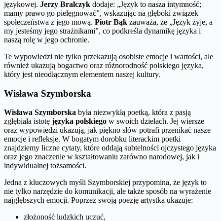
językowej.
Jerzy Bralczyk
dodaje: „Język to nasza intymność;
mamy prawo go pielęgnować”, wskazując na głęboki związek
społeczeństwa z jego mową.
Piotr Bąk
zauważa, że „Język żyje, a
my jesteśmy jego strażnikami”, co podkreśla dynamikę języka i
naszą rolę w jego ochronie.
Te wypowiedzi nie tylko przekazują osobiste emocje i wartości, ale
również ukazują bogactwo oraz różnorodność polskiego języka,
który jest nieodłącznym elementem naszej kultury.
Wisława Szymborska
Wisława Szymborska
była niezwykłą poetką, która z pasją
zgłębiała istotę
języka polskiego
w swoich dziełach. Jej wiersze
oraz wypowiedzi ukazują, jak piękno słów potrafi przenikać nasze
emocje i refleksje. W bogatym dorobku literackim poetki
znajdziemy liczne cytaty, które oddają subtelności ojczystego języka
oraz jego znaczenie w kształtowaniu zarówno narodowej, jak i
indywidualnej tożsamości.
Jedna z kluczowych myśli Szymborskiej przypomina, że język to
nie tylko narzędzie do komunikacji, ale także sposób na wyrażenie
najgłębszych emocji. Poprzez swoją poezję artystka ukazuje:
złożoność ludzkich uczuć,