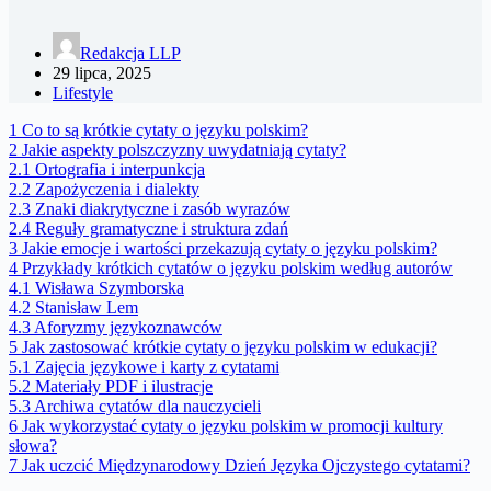
Redakcja LLP
29 lipca, 2025
Lifestyle
1
Co to są krótkie cytaty o języku polskim?
2
Jakie aspekty polszczyzny uwydatniają cytaty?
2.1
Ortografia i interpunkcja
2.2
Zapożyczenia i dialekty
2.3
Znaki diakrytyczne i zasób wyrazów
2.4
Reguły gramatyczne i struktura zdań
3
Jakie emocje i wartości przekazują cytaty o języku polskim?
4
Przykłady krótkich cytatów o języku polskim według autorów
4.1
Wisława Szymborska
4.2
Stanisław Lem
4.3
Aforyzmy językoznawców
5
Jak zastosować krótkie cytaty o języku polskim w edukacji?
5.1
Zajęcia językowe i karty z cytatami
5.2
Materiały PDF i ilustracje
5.3
Archiwa cytatów dla nauczycieli
6
Jak wykorzystać cytaty o języku polskim w promocji kultury
słowa?
7
Jak uczcić Międzynarodowy Dzień Języka Ojczystego cytatami?