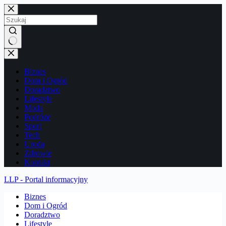
Przejdź
do
treści
Brak
wyników
Biznes
Dom i Ogród
Doradztwo
Lifestyle
Moda
Podróże
Sport
Tech
Uroda
Zdrowie
Kontakt
LLP - Portal informacyjny
Biznes
Dom i Ogród
Doradztwo
Lifestyle