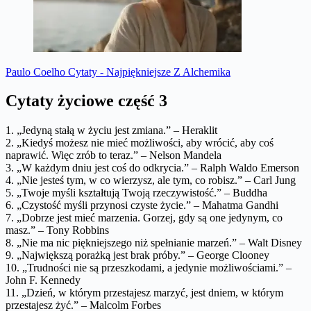
Paulo Coelho Cytaty - Najpiękniejsze Z Alchemika
Cytaty życiowe część 3
1. „Jedyną stałą w życiu jest zmiana.” – Heraklit
2. „Kiedyś możesz nie mieć możliwości, aby wrócić, aby coś
naprawić. Więc zrób to teraz.” – Nelson Mandela
3. „W każdym dniu jest coś do odkrycia.” – Ralph Waldo Emerson
4. „Nie jesteś tym, w co wierzysz, ale tym, co robisz.” – Carl Jung
5. „Twoje myśli kształtują Twoją rzeczywistość.” – Buddha
6. „Czystość myśli przynosi czyste życie.” – Mahatma Gandhi
7. „Dobrze jest mieć marzenia. Gorzej, gdy są one jedynym, co
masz.” – Tony Robbins
8. „Nie ma nic piękniejszego niż spełnianie marzeń.” – Walt Disney
9. „Największą porażką jest brak próby.” – George Clooney
10. „Trudności nie są przeszkodami, a jedynie możliwościami.” –
John F. Kennedy
11. „Dzień, w którym przestajesz marzyć, jest dniem, w którym
przestajesz żyć.” – Malcolm Forbes