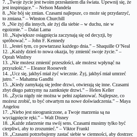
7. „Twoje życie jest twoim przesłaniem dla świata. Upewnij się, że
jest inspirujące.” – Nelson Mandela
8. „Nie bój się zmian. Czasami najlepsze, co może się przydarzyć,
to zmiana.” – Winston Churchill
9. „Nie żyj dla innych, ale żyj dla siebie – w duchu, nie w
egoizmie.” – Dalai Lama
10. „Największe osiągnięcia zaczynają się od decyzji, by
spróbować.” – John F. Kennedy
11. „Jesteś tym, co powtarzasz każdego dnia.” – Shaquille O’Neal
12. „Każdy dzień to nowa okazja, by zmienić swoje życie.” –
Oprah Winfrey
13. „Nie możesz zmienić przeszłości, ale możesz wpłynąć na
przyszłość.” – Eleanor Roosevelt
14. „Ucz się, jakbyś miał żyć wiecznie. Żyj, jakbyś miał umrzeć
jutro.” – Mahatma Gandhi
15. „Kiedy zamykają się jedne drzwi, otwierają się inne. Czasami
zbyt długo patrzymy na zamknięte drzwi.” – Helen Keller
16. „Życia nigdy nie można w pełni zaplanować. Najlepsze, co
możesz zrobić, to być otwartym na nowe doświadczenia.” – Maya
Angelou
17. „Niebo jest nieograniczone, a Twoje marzenia są na
wyciągnięcie ręki.” – Walt Disney
18. „Każde zdarzenie ma swój sens. Czasami musimy tylko być
cierpliwi, aby to zrozumieć.” – Viktor Frankl
19. „Czasami potrzebujemy zastać siebie w ciemności, aby dostrzec