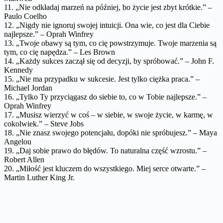
11. „Nie odkładaj marzeń na później, bo życie jest zbyt krótkie.” –
Paulo Coelho
12. „Nigdy nie ignoruj swojej intuicji. Ona wie, co jest dla Ciebie
najlepsze.” – Oprah Winfrey
13. „Twoje obawy są tym, co cię powstrzymuje. Twoje marzenia są
tym, co cię napędza.” – Les Brown
14. „Każdy sukces zaczął się od decyzji, by spróbować.” – John F.
Kennedy
15. „Nie ma przypadku w sukcesie. Jest tylko ciężka praca.” –
Michael Jordan
16. „Tylko Ty przyciągasz do siebie to, co w Tobie najlepsze.” –
Oprah Winfrey
17. „Musisz wierzyć w coś – w siebie, w swoje życie, w karmę, w
cokolwiek.” – Steve Jobs
18. „Nie znasz swojego potencjału, dopóki nie spróbujesz.” – Maya
Angelou
19. „Daj sobie prawo do błędów. To naturalna część wzrostu.” –
Robert Allen
20. „Miłość jest kluczem do wszystkiego. Miej serce otwarte.” –
Martin Luther King Jr.