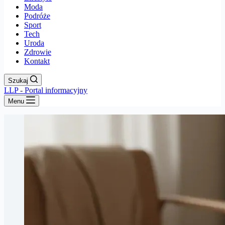
Moda
Podróże
Sport
Tech
Uroda
Zdrowie
Kontakt
Szukaj
LLP - Portal informacyjny
Menu