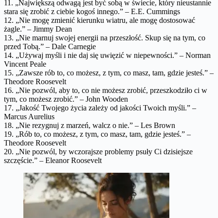
11. „Największą odwagą jest być sobą w świecie, który nieustannie
stara się zrobić z ciebie kogoś innego.” – E.E. Cummings
12. „Nie mogę zmienić kierunku wiatru, ale mogę dostosować
żagle.” – Jimmy Dean
13. „Nie marnuj swojej energii na przeszłość. Skup się na tym, co
przed Tobą.” – Dale Carnegie
14. „Używaj myśli i nie daj się uwięzić w niepewności.” – Norman
Vincent Peale
15. „Zawsze rób to, co możesz, z tym, co masz, tam, gdzie jesteś.” –
Theodore Roosevelt
16. „Nie pozwól, aby to, co nie możesz zrobić, przeszkodziło ci w
tym, co możesz zrobić.” – John Wooden
17. „Jakość Twojego życia zależy od jakości Twoich myśli.” –
Marcus Aurelius
18. „Nie rezygnuj z marzeń, walcz o nie.” – Les Brown
19. „Rób to, co możesz, z tym, co masz, tam, gdzie jesteś.” –
Theodore Roosevelt
20. „Nie pozwól, by wczorajsze problemy psuły Ci dzisiejsze
szczęście.” – Eleanor Roosevelt