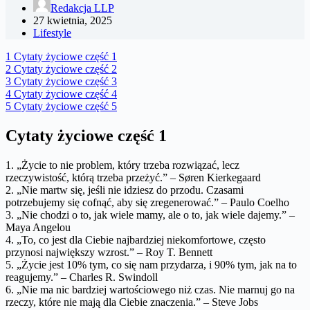
Redakcja LLP
27 kwietnia, 2025
Lifestyle
1
Cytaty życiowe część 1
2
Cytaty życiowe część 2
3
Cytaty życiowe część 3
4
Cytaty życiowe część 4
5
Cytaty życiowe część 5
Cytaty życiowe część 1
1. „Życie to nie problem, który trzeba rozwiązać, lecz
rzeczywistość, którą trzeba przeżyć.” – Søren Kierkegaard
2. „Nie martw się, jeśli nie idziesz do przodu. Czasami
potrzebujemy się cofnąć, aby się zregenerować.” – Paulo Coelho
3. „Nie chodzi o to, jak wiele mamy, ale o to, jak wiele dajemy.” –
Maya Angelou
4. „To, co jest dla Ciebie najbardziej niekomfortowe, często
przynosi największy wzrost.” – Roy T. Bennett
5. „Życie jest 10% tym, co się nam przydarza, i 90% tym, jak na to
reagujemy.” – Charles R. Swindoll
6. „Nie ma nic bardziej wartościowego niż czas. Nie marnuj go na
rzeczy, które nie mają dla Ciebie znaczenia.” – Steve Jobs