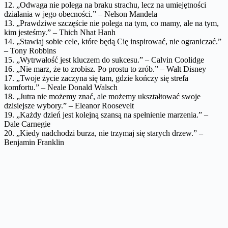
12. „Odwaga nie polega na braku strachu, lecz na umiejętności
działania w jego obecności.” – Nelson Mandela
13. „Prawdziwe szczęście nie polega na tym, co mamy, ale na tym,
kim jesteśmy.” – Thich Nhat Hanh
14. „Stawiaj sobie cele, które będą Cię inspirować, nie ograniczać.”
– Tony Robbins
15. „Wytrwałość jest kluczem do sukcesu.” – Calvin Coolidge
16. „Nie marz, że to zrobisz. Po prostu to zrób.” – Walt Disney
17. „Twoje życie zaczyna się tam, gdzie kończy się strefa
komfortu.” – Neale Donald Walsch
18. „Jutra nie możemy znać, ale możemy ukształtować swoje
dzisiejsze wybory.” – Eleanor Roosevelt
19. „Każdy dzień jest kolejną szansą na spełnienie marzenia.” –
Dale Carnegie
20. „Kiedy nadchodzi burza, nie trzymaj się starych drzew.” –
Benjamin Franklin