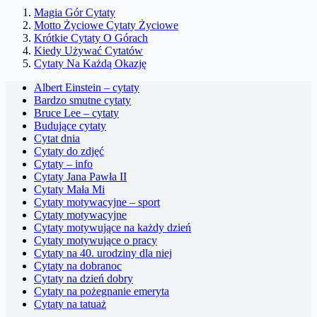
Magia Gór Cytaty
Motto Życiowe Cytaty Życiowe
Krótkie Cytaty O Górach
Kiedy Używać Cytatów
Cytaty Na Każdą Okazję
Albert Einstein – cytaty
Bardzo smutne cytaty
Bruce Lee – cytaty
Budujące cytaty
Cytat dnia
Cytaty do zdjęć
Cytaty – info
Cytaty Jana Pawła II
Cytaty Mała Mi
Cytaty motywacyjne – sport
Cytaty motywacyjne
Cytaty motywujące na każdy dzień
Cytaty motywujące o pracy
Cytaty na 40. urodziny dla niej
Cytaty na dobranoc
Cytaty na dzień dobry
Cytaty na pożegnanie emeryta
Cytaty na tatuaż