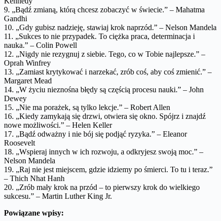
Kennedy
9. „Bądź zmianą, którą chcesz zobaczyć w świecie.” – Mahatma
Gandhi
10. „Gdy gubisz nadzieję, stawiaj krok naprzód.” – Nelson Mandela
11. „Sukces to nie przypadek. To ciężka praca, determinacja i
nauka.” – Colin Powell
12. „Nigdy nie rezygnuj z siebie. Tego, co w Tobie najlepsze.” –
Oprah Winfrey
13. „Zamiast krytykować i narzekać, zrób coś, aby coś zmienić.” –
Margaret Mead
14. „W życiu nieznośna błędy są częścią procesu nauki.” – John
Dewey
15. „Nie ma porażek, są tylko lekcje.” – Robert Allen
16. „Kiedy zamykają się drzwi, otwiera się okno. Spójrz i znajdź
nowe możliwości.” – Helen Keller
17. „Bądź odważny i nie bój się podjąć ryzyka.” – Eleanor
Roosevelt
18. „Wspieraj innych w ich rozwoju, a odkryjesz swoją moc.” –
Nelson Mandela
19. „Raj nie jest miejscem, gdzie idziemy po śmierci. To tu i teraz.”
– Thich Nhat Hanh
20. „Zrób mały krok na przód – to pierwszy krok do wielkiego
sukcesu.” – Martin Luther King Jr.
Powiązane wpisy: