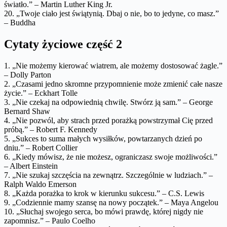
światło.” – Martin Luther King Jr.
20. „Twoje ciało jest świątynią. Dbaj o nie, bo to jedyne, co masz.”
– Buddha
Cytaty życiowe część 2
1. „Nie możemy kierować wiatrem, ale możemy dostosować żagle.”
– Dolly Parton
2. „Czasami jedno skromne przypomnienie może zmienić całe nasze
życie.” – Eckhart Tolle
3. „Nie czekaj na odpowiednią chwilę. Stwórz ją sam.” – George
Bernard Shaw
4. „Nie pozwól, aby strach przed porażką powstrzymał Cię przed
próbą.” – Robert F. Kennedy
5. „Sukces to suma małych wysiłków, powtarzanych dzień po
dniu.” – Robert Collier
6. „Kiedy mówisz, że nie możesz, ograniczasz swoje możliwości.”
– Albert Einstein
7. „Nie szukaj szczęścia na zewnątrz. Szczególnie w ludziach.” –
Ralph Waldo Emerson
8. „Każda porażka to krok w kierunku sukcesu.” – C.S. Lewis
9. „Codziennie mamy szansę na nowy początek.” – Maya Angelou
10. „Słuchaj swojego serca, bo mówi prawdę, której nigdy nie
zapomnisz.” – Paulo Coelho