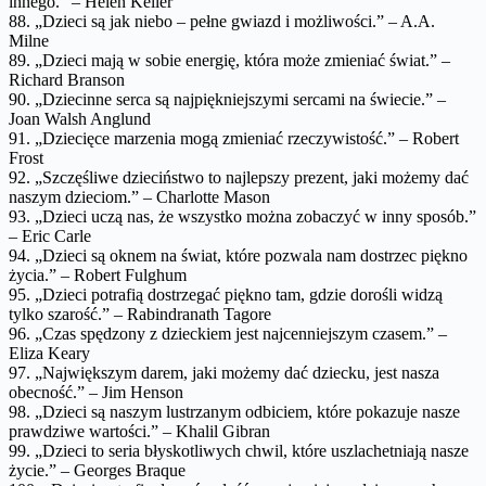
innego.” – Helen Keller
88. „Dzieci są jak niebo – pełne gwiazd i możliwości.” – A.A.
Milne
89. „Dzieci mają w sobie energię, która może zmieniać świat.” –
Richard Branson
90. „Dziecinne serca są najpiękniejszymi sercami na świecie.” –
Joan Walsh Anglund
91. „Dziecięce marzenia mogą zmieniać rzeczywistość.” – Robert
Frost
92. „Szczęśliwe dzieciństwo to najlepszy prezent, jaki możemy dać
naszym dzieciom.” – Charlotte Mason
93. „Dzieci uczą nas, że wszystko można zobaczyć w inny sposób.”
– Eric Carle
94. „Dzieci są oknem na świat, które pozwala nam dostrzec piękno
życia.” – Robert Fulghum
95. „Dzieci potrafią dostrzegać piękno tam, gdzie dorośli widzą
tylko szarość.” – Rabindranath Tagore
96. „Czas spędzony z dzieckiem jest najcenniejszym czasem.” –
Eliza Keary
97. „Największym darem, jaki możemy dać dziecku, jest nasza
obecność.” – Jim Henson
98. „Dzieci są naszym lustrzanym odbiciem, które pokazuje nasze
prawdziwe wartości.” – Khalil Gibran
99. „Dzieci to seria błyskotliwych chwil, które uszlachetniają nasze
życie.” – Georges Braque