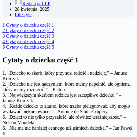
Redakcja LLP
28 kwietnia, 2025
Lifestyle
1
Cytaty o dziecku część 1
2
Cytaty o dziecku część 2
3
Cytaty o dziecku część 3
4
Cytaty o dziecku część 4
5
Cytaty o dziecku część 5
Cytaty o dziecku część 1
1. „Dziecko to skarb, który przynosi radość i nadzieję.” – Janusz
Korczak
2. „Dziecko nie jest naczyniem, które mamy napełnić, ale ogniem,
który mamy rozniecić.” – Platon
3. „Największym skarbem rodzica jest szczęśliwe dziecko.” –
Janusz Korczak
4. „Każde dziecko to ziarno, które trzeba pielęgnować, aby mogło
wydawać piękne owoce.” – Antoine de Saint-Exupéry
5. „Dzieci to nie tylko przyszłość, ale również teraźniejszość.” –
Nelson Mandela
6. „Nie ma nic bardziej cennego niż uśmiech dziecka.” – Jan Paweł
II