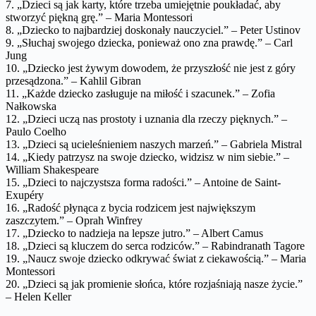
7. „Dzieci są jak karty, które trzeba umiejętnie poukładać, aby
stworzyć piękną grę.” – Maria Montessori
8. „Dziecko to najbardziej doskonały nauczyciel.” – Peter Ustinov
9. „Słuchaj swojego dziecka, ponieważ ono zna prawdę.” – Carl
Jung
10. „Dziecko jest żywym dowodem, że przyszłość nie jest z góry
przesądzona.” – Kahlil Gibran
11. „Każde dziecko zasługuje na miłość i szacunek.” – Zofia
Nałkowska
12. „Dzieci uczą nas prostoty i uznania dla rzeczy pięknych.” –
Paulo Coelho
13. „Dzieci są ucieleśnieniem naszych marzeń.” – Gabriela Mistral
14. „Kiedy patrzysz na swoje dziecko, widzisz w nim siebie.” –
William Shakespeare
15. „Dzieci to najczystsza forma radości.” – Antoine de Saint-
Exupéry
16. „Radość płynąca z bycia rodzicem jest największym
zaszczytem.” – Oprah Winfrey
17. „Dziecko to nadzieja na lepsze jutro.” – Albert Camus
18. „Dzieci są kluczem do serca rodziców.” – Rabindranath Tagore
19. „Naucz swoje dziecko odkrywać świat z ciekawością.” – Maria
Montessori
20. „Dzieci są jak promienie słońca, które rozjaśniają nasze życie.”
– Helen Keller