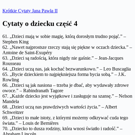
Krótkie Cytaty Jana Pawła II
Cytaty o dziecku część 4
61. „Dzieci mają w sobie magię, którą dorosłym trudno pojąć.” –
Stephen King
62. „Nawet najprostsze rzeczy stają się piękne w oczach dziecka.” –
Antoine de Saint-Exupéry
63. „Dzieci są radością, która nigdy nie gaśnie.” – Jean-Jacques
Rousseau
64. „Dzieci uczą nas, jak kochać bezwarunkowo.” – Leo Buscaglia
65. „Bycie dzieckiem to najpiękniejsza forma bycia sobą.” – J.K.
Rowling
66. „Dzieci są jak nasiona – trzeba je dbać, aby wydawały zdrowe
owoce.” – Rabindranath Tagore
67. „Każde dziecko jest wyjątkowe i zasługuje na szansę.” – Nelson
Mandela
68. „Dzieci uczą nas prawdziwych wartości życia.” – Albert
Schweitzer
69. „Dzieci to małe istoty, z którymi możemy odkrywać cuda tego
świata.” – Louis de Bernières
70. „Dziecko to dusza rodziny, która wnosi światło i radość.” –
Abraham Lincoln