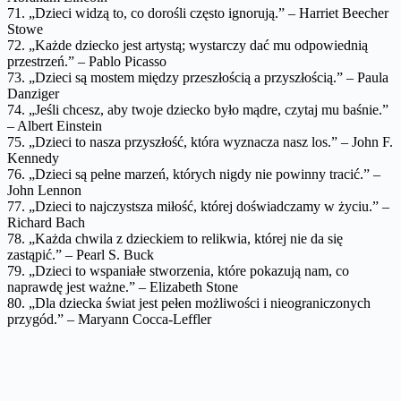
71. „Dzieci widzą to, co dorośli często ignorują.” – Harriet Beecher
Stowe
72. „Każde dziecko jest artystą; wystarczy dać mu odpowiednią
przestrzeń.” – Pablo Picasso
73. „Dzieci są mostem między przeszłością a przyszłością.” – Paula
Danziger
74. „Jeśli chcesz, aby twoje dziecko było mądre, czytaj mu baśnie.”
– Albert Einstein
75. „Dzieci to nasza przyszłość, która wyznacza nasz los.” – John F.
Kennedy
76. „Dzieci są pełne marzeń, których nigdy nie powinny tracić.” –
John Lennon
77. „Dzieci to najczystsza miłość, której doświadczamy w życiu.” –
Richard Bach
78. „Każda chwila z dzieckiem to relikwia, której nie da się
zastąpić.” – Pearl S. Buck
79. „Dzieci to wspaniałe stworzenia, które pokazują nam, co
naprawdę jest ważne.” – Elizabeth Stone
80. „Dla dziecka świat jest pełen możliwości i nieograniczonych
przygód.” – Maryann Cocca-Leffler