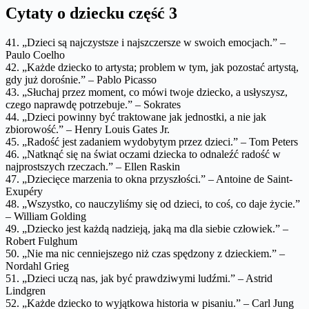
Cytaty o dziecku część 3
41. „Dzieci są najczystsze i najszczersze w swoich emocjach.” –
Paulo Coelho
42. „Każde dziecko to artysta; problem w tym, jak pozostać artystą,
gdy już dorośnie.” – Pablo Picasso
43. „Słuchaj przez moment, co mówi twoje dziecko, a usłyszysz,
czego naprawdę potrzebuje.” – Sokrates
44. „Dzieci powinny być traktowane jak jednostki, a nie jak
zbiorowość.” – Henry Louis Gates Jr.
45. „Radość jest zadaniem wydobytym przez dzieci.” – Tom Peters
46. „Natknąć się na świat oczami dziecka to odnaleźć radość w
najprostszych rzeczach.” – Ellen Raskin
47. „Dziecięce marzenia to okna przyszłości.” – Antoine de Saint-
Exupéry
48. „Wszystko, co nauczyliśmy się od dzieci, to coś, co daje życie.”
– William Golding
49. „Dziecko jest każdą nadzieją, jaką ma dla siebie człowiek.” –
Robert Fulghum
50. „Nie ma nic cenniejszego niż czas spędzony z dzieckiem.” –
Nordahl Grieg
51. „Dzieci uczą nas, jak być prawdziwymi ludźmi.” – Astrid
Lindgren
52. „Każde dziecko to wyjątkowa historia w pisaniu.” – Carl Jung