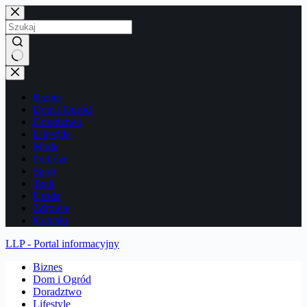
Przejdź
do
treści
Brak
wyników
Biznes
Dom i Ogród
Doradztwo
Lifestyle
Moda
Podróże
Sport
Tech
Uroda
Zdrowie
Kontakt
LLP - Portal informacyjny
Biznes
Dom i Ogród
Doradztwo
Lifestyle