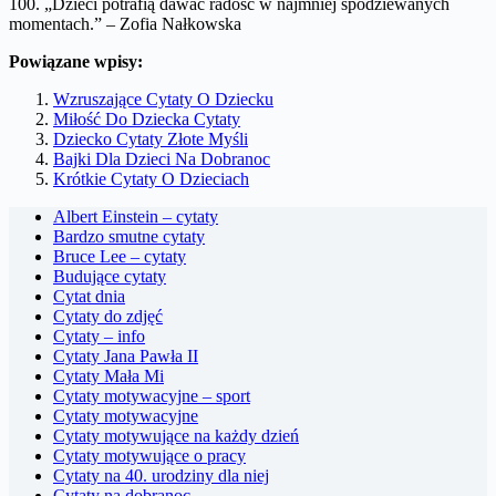
100. „Dzieci potrafią dawać radość w najmniej spodziewanych
momentach.” – Zofia Nałkowska
Powiązane wpisy:
Wzruszające Cytaty O Dziecku
Miłość Do Dziecka Cytaty
Dziecko Cytaty Złote Myśli
Bajki Dla Dzieci Na Dobranoc
Krótkie Cytaty O Dzieciach
Albert Einstein – cytaty
Bardzo smutne cytaty
Bruce Lee – cytaty
Budujące cytaty
Cytat dnia
Cytaty do zdjęć
Cytaty – info
Cytaty Jana Pawła II
Cytaty Mała Mi
Cytaty motywacyjne – sport
Cytaty motywacyjne
Cytaty motywujące na każdy dzień
Cytaty motywujące o pracy
Cytaty na 40. urodziny dla niej
Cytaty na dobranoc