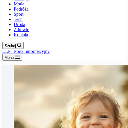
Moda
Podróże
Sport
Tech
Uroda
Zdrowie
Kontakt
Szukaj
LLP - Portal informacyjny
Menu