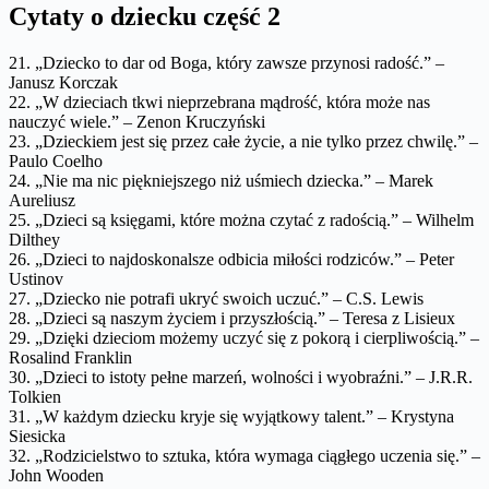
Cytaty o dziecku część 2
21. „Dziecko to dar od Boga, który zawsze przynosi radość.” –
Janusz Korczak
22. „W dzieciach tkwi nieprzebrana mądrość, która może nas
nauczyć wiele.” – Zenon Kruczyński
23. „Dzieckiem jest się przez całe życie, a nie tylko przez chwilę.” –
Paulo Coelho
24. „Nie ma nic piękniejszego niż uśmiech dziecka.” – Marek
Aureliusz
25. „Dzieci są księgami, które można czytać z radością.” – Wilhelm
Dilthey
26. „Dzieci to najdoskonalsze odbicia miłości rodziców.” – Peter
Ustinov
27. „Dziecko nie potrafi ukryć swoich uczuć.” – C.S. Lewis
28. „Dzieci są naszym życiem i przyszłością.” – Teresa z Lisieux
29. „Dzięki dzieciom możemy uczyć się z pokorą i cierpliwością.” –
Rosalind Franklin
30. „Dzieci to istoty pełne marzeń, wolności i wyobraźni.” – J.R.R.
Tolkien
31. „W każdym dziecku kryje się wyjątkowy talent.” – Krystyna
Siesicka
32. „Rodzicielstwo to sztuka, która wymaga ciągłego uczenia się.” –
John Wooden