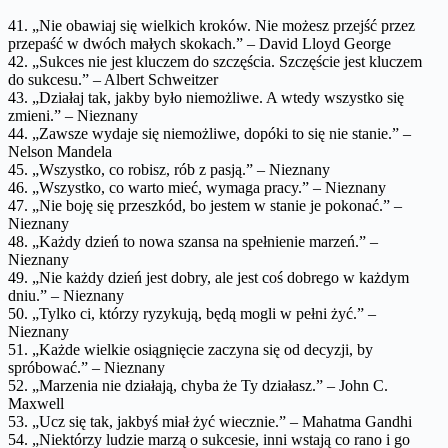
41. „Nie obawiaj się wielkich kroków. Nie możesz przejść przez
przepaść w dwóch małych skokach.” – David Lloyd George
42. „Sukces nie jest kluczem do szczęścia. Szczęście jest kluczem
do sukcesu.” – Albert Schweitzer
43. „Działaj tak, jakby było niemożliwe. A wtedy wszystko się
zmieni.” – Nieznany
44. „Zawsze wydaje się niemożliwe, dopóki to się nie stanie.” –
Nelson Mandela
45. „Wszystko, co robisz, rób z pasją.” – Nieznany
46. „Wszystko, co warto mieć, wymaga pracy.” – Nieznany
47. „Nie boję się przeszkód, bo jestem w stanie je pokonać.” –
Nieznany
48. „Każdy dzień to nowa szansa na spełnienie marzeń.” –
Nieznany
49. „Nie każdy dzień jest dobry, ale jest coś dobrego w każdym
dniu.” – Nieznany
50. „Tylko ci, którzy ryzykują, będą mogli w pełni żyć.” –
Nieznany
51. „Każde wielkie osiągnięcie zaczyna się od decyzji, by
spróbować.” – Nieznany
52. „Marzenia nie działają, chyba że Ty działasz.” – John C.
Maxwell
53. „Ucz się tak, jakbyś miał żyć wiecznie.” – Mahatma Gandhi
54. „Niektórzy ludzie marzą o sukcesie, inni wstają co rano i go