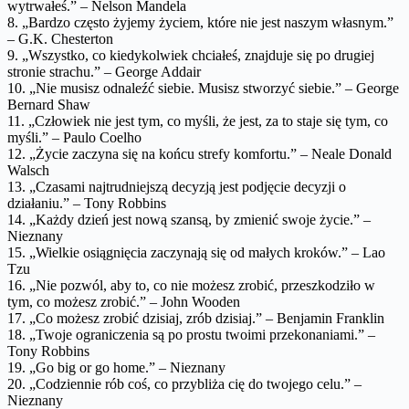
wytrwałeś.” – Nelson Mandela
8. „Bardzo często żyjemy życiem, które nie jest naszym własnym.”
– G.K. Chesterton
9. „Wszystko, co kiedykolwiek chciałeś, znajduje się po drugiej
stronie strachu.” – George Addair
10. „Nie musisz odnaleźć siebie. Musisz stworzyć siebie.” – George
Bernard Shaw
11. „Człowiek nie jest tym, co myśli, że jest, za to staje się tym, co
myśli.” – Paulo Coelho
12. „Życie zaczyna się na końcu strefy komfortu.” – Neale Donald
Walsch
13. „Czasami najtrudniejszą decyzją jest podjęcie decyzji o
działaniu.” – Tony Robbins
14. „Każdy dzień jest nową szansą, by zmienić swoje życie.” –
Nieznany
15. „Wielkie osiągnięcia zaczynają się od małych kroków.” – Lao
Tzu
16. „Nie pozwól, aby to, co nie możesz zrobić, przeszkodziło w
tym, co możesz zrobić.” – John Wooden
17. „Co możesz zrobić dzisiaj, zrób dzisiaj.” – Benjamin Franklin
18. „Twoje ograniczenia są po prostu twoimi przekonaniami.” –
Tony Robbins
19. „Go big or go home.” – Nieznany
20. „Codziennie rób coś, co przybliża cię do twojego celu.” –
Nieznany