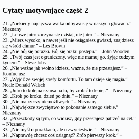
Cytaty motywujące część 2
21. „Niekiedy najcięższa walka odbywa się w naszych głowach.” –
Nieznany
22. „Lepsze jutro zaczyna się dzisiaj, nie jutro.” – Nieznany
23. „Mierz wysoko, a nawet jeśli nie osiągniesz gwiazd, znajdziesz
się wśród chmur.” – Les Brown
24. „Nie bój się porażki. Bój się braku postępu.” – John Wooden
25. „Twój czas jest ograniczony, więc nie marnuj go, żyjąc cudzym
życiem.” – Steve Jobs
26. „Nie ważne jak wolno idziesz, ważne, że nie przestajesz.” –
Konfucjusz
27. „Wyjdź ze swojej strefy komfortu. To tam dzieje się magia.” –
Neale Donald Walsch
28. „Jutro to kolejna szansa na to, by zrobić to lepiej.” – Nieznany
29. „Krok po kroku, dzień po dniu.” – Nieznany
30. „Nie ma rzeczy niemożliwych.” – Nieznany
31. „Największe zwycięstwo to pokonanie samego siebie.” –
Nieznany
32. „Przeszkody są tym, co widzisz, gdy przestajesz patrzeć na cel.”
– Nieznany
33. „Nie myśl o porażkach, ale o zwycięstwie.” – Nieznany
34. „Naprawdę chcesz coś osiągnąć? Zrób pierwszy krok.” –