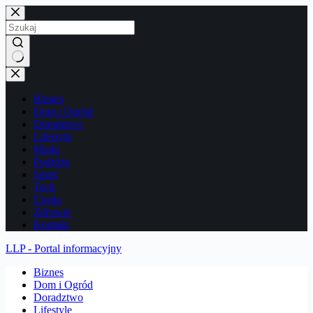
Przejdź
do
treści
Brak
wyników
Biznes
Dom i Ogród
Doradztwo
Lifestyle
Moda
Podróże
Sport
Tech
Uroda
Zdrowie
Kontakt
LLP - Portal informacyjny
Biznes
Dom i Ogród
Doradztwo
Lifestyle