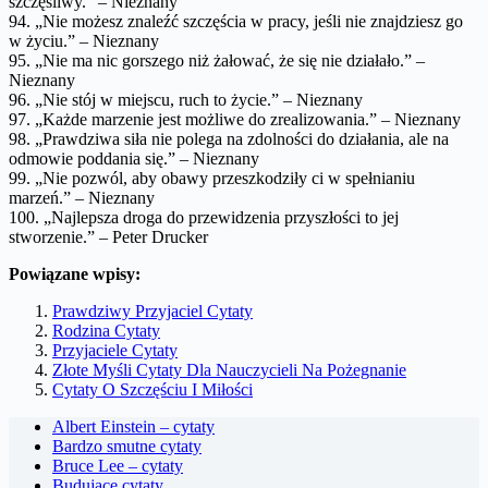
szczęśliwy.” – Nieznany
94. „Nie możesz znaleźć szczęścia w pracy, jeśli nie znajdziesz go
w życiu.” – Nieznany
95. „Nie ma nic gorszego niż żałować, że się nie działało.” –
Nieznany
96. „Nie stój w miejscu, ruch to życie.” – Nieznany
97. „Każde marzenie jest możliwe do zrealizowania.” – Nieznany
98. „Prawdziwa siła nie polega na zdolności do działania, ale na
odmowie poddania się.” – Nieznany
99. „Nie pozwól, aby obawy przeszkodziły ci w spełnianiu
marzeń.” – Nieznany
100. „Najlepsza droga do przewidzenia przyszłości to jej
stworzenie.” – Peter Drucker
Powiązane wpisy:
Prawdziwy Przyjaciel Cytaty
Rodzina Cytaty
Przyjaciele Cytaty
Złote Myśli Cytaty Dla Nauczycieli Na Pożegnanie
Cytaty O Szczęściu I Miłości
Albert Einstein – cytaty
Bardzo smutne cytaty
Bruce Lee – cytaty
Budujące cytaty