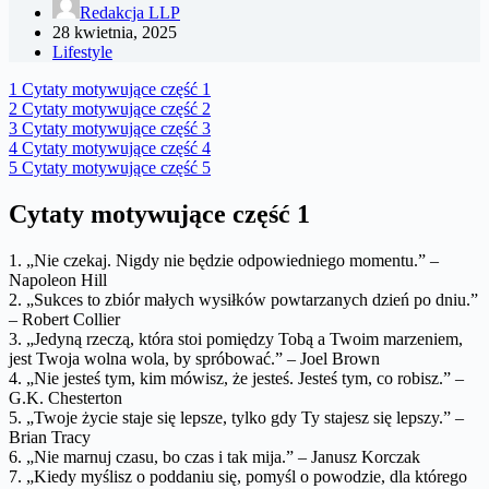
Redakcja LLP
28 kwietnia, 2025
Lifestyle
1
Cytaty motywujące część 1
2
Cytaty motywujące część 2
3
Cytaty motywujące część 3
4
Cytaty motywujące część 4
5
Cytaty motywujące część 5
Cytaty motywujące część 1
1. „Nie czekaj. Nigdy nie będzie odpowiedniego momentu.” –
Napoleon Hill
2. „Sukces to zbiór małych wysiłków powtarzanych dzień po dniu.”
– Robert Collier
3. „Jedyną rzeczą, która stoi pomiędzy Tobą a Twoim marzeniem,
jest Twoja wolna wola, by spróbować.” – Joel Brown
4. „Nie jesteś tym, kim mówisz, że jesteś. Jesteś tym, co robisz.” –
G.K. Chesterton
5. „Twoje życie staje się lepsze, tylko gdy Ty stajesz się lepszy.” –
Brian Tracy
6. „Nie marnuj czasu, bo czas i tak mija.” – Janusz Korczak
7. „Kiedy myślisz o poddaniu się, pomyśl o powodzie, dla którego