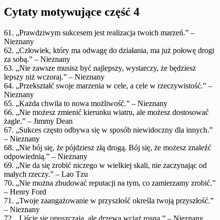
Cytaty motywujące część 4
61. „Prawdziwym sukcesem jest realizacja twoich marzeń.” –
Nieznany
62. „Człowiek, który ma odwagę do działania, ma już połowę drogi
za sobą.” – Nieznany
63. „Nie zawsze musisz być najlepszy, wystarczy, że będziesz
lepszy niż wczoraj.” – Nieznany
64. „Przekształć swoje marzenia w cele, a cele w rzeczywistość.” –
Nieznany
65. „Każda chwila to nowa możliwość.” – Nieznany
66. „Nie możesz zmienić kierunku wiatru, ale możesz dostosować
żagle.” – Jimmy Dean
67. „Sukces często odbywa się w sposób niewidoczny dla innych.”
– Nieznany
68. „Nie bój się, że pójdziesz złą drogą. Bój się, że możesz znaleźć
odpowiednią.” – Nieznany
69. „Nie da się zrobić niczego w wielkiej skali, nie zaczynając od
małych rzeczy.” – Lao Tzu
70. „Nie można zbudować reputacji na tym, co zamierzamy zrobić.”
– Henry Ford
71. „Twoje zaangażowanie w przyszłość określa twoją przyszłość.”
– Nieznany
72. „Liście się opuszczają, ale drzewa wciąż rosną.” – Nieznany