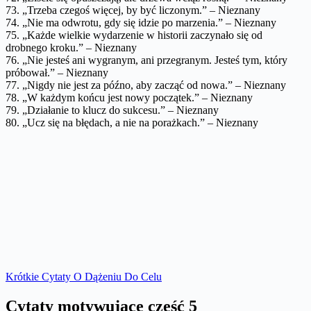
73. „Trzeba czegoś więcej, by być liczonym.” – Nieznany
74. „Nie ma odwrotu, gdy się idzie po marzenia.” – Nieznany
75. „Każde wielkie wydarzenie w historii zaczynało się od
drobnego kroku.” – Nieznany
76. „Nie jesteś ani wygranym, ani przegranym. Jesteś tym, który
próbował.” – Nieznany
77. „Nigdy nie jest za późno, aby zacząć od nowa.” – Nieznany
78. „W każdym końcu jest nowy początek.” – Nieznany
79. „Działanie to klucz do sukcesu.” – Nieznany
80. „Ucz się na błędach, a nie na porażkach.” – Nieznany
Krótkie Cytaty O Dążeniu Do Celu
Cytaty motywujące część 5