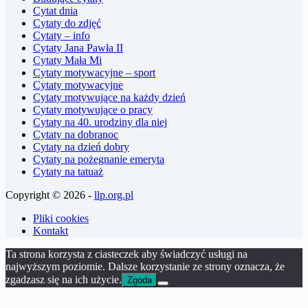
Cytat dnia
Cytaty do zdjęć
Cytaty – info
Cytaty Jana Pawła II
Cytaty Mała Mi
Cytaty motywacyjne – sport
Cytaty motywacyjne
Cytaty motywujące na każdy dzień
Cytaty motywujące o pracy
Cytaty na 40. urodziny dla niej
Cytaty na dobranoc
Cytaty na dzień dobry
Cytaty na pożegnanie emeryta
Cytaty na tatuaż
Copyright © 2026 -
llp.org.pl
Pliki cookies
Kontakt
Ta strona korzysta z ciasteczek aby świadczyć usługi na
najwyższym poziomie. Dalsze korzystanie ze strony oznacza, że
zgadzasz się na ich użycie.
Zgoda