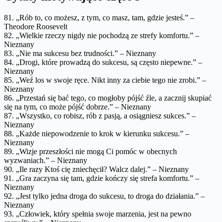
81. „Rób to, co możesz, z tym, co masz, tam, gdzie jesteś.” –
Theodore Roosevelt
82. „Wielkie rzeczy nigdy nie pochodzą ze strefy komfortu.” –
Nieznany
83. „Nie ma sukcesu bez trudności.” – Nieznany
84. „Drogi, które prowadzą do sukcesu, są często niepewne.” –
Nieznany
85. „Weź los w swoje ręce. Nikt inny za ciebie tego nie zrobi.” –
Nieznany
86. „Przestań się bać tego, co mogłoby pójść źle, a zacznij skupiać
się na tym, co może pójść dobrze.” – Nieznany
87. „Wszystko, co robisz, rób z pasją, a osiągniesz sukces.” –
Nieznany
88. „Każde niepowodzenie to krok w kierunku sukcesu.” –
Nieznany
89. „Wizje przeszłości nie mogą Ci pomóc w obecnych
wyzwaniach.” – Nieznany
90. „Ile razy Ktoś cię zniechęcił? Walcz dalej.” – Nieznany
91. „Gra zaczyna się tam, gdzie kończy się strefa komfortu.” –
Nieznany
92. „Jest tylko jedna droga do sukcesu, to droga do działania.” –
Nieznany
93. „Człowiek, który spełnia swoje marzenia, jest na pewno