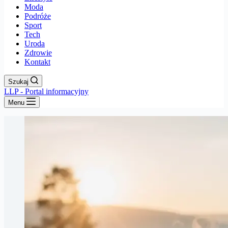
Moda
Podróże
Sport
Tech
Uroda
Zdrowie
Kontakt
Szukaj
LLP - Portal informacyjny
Menu