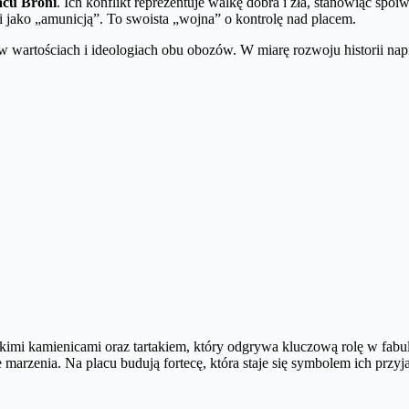
acu Broni
. Ich konflikt reprezentuje walkę dobra i zła, stanowiąc s
i jako „amunicją”. To swoista „wojna” o kontrolę nad placem.
 w wartościach i ideologiach obu obozów. W miarę rozwoju historii napi
mi kamienicami oraz tartakiem, który odgrywa kluczową rolę w fabule p
ce marzenia. Na placu budują fortecę, która staje się symbolem ich przy