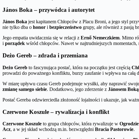
János Boka – przywódca i autorytet
János Boka
jest kapitanem Chłopców z Placu Broni, a jego styl pr
nie tylko dba o
honor
i
bezpieczeństwo
grupy, ale również z pasją 
Jego empatia uwidacznia się w relacji z
Ernő Nemeczkiem
. Mimo ró
i
porządek
wśród chłopców. Nawet w najtrudniejszych momentach, na
Deżo Gereb – zdrada i przemiana
Deżo Gereb
to fascynująca postać, która na początku jest częścią
Chł
prowadzi do poważnego konfliktu, burzy zaufanie i wpływa na całą 
W miarę upływu czasu Gereb podejmuje wysiłki, aby naprawić swoje 
zmianę samego siebie
. Dodatkowo, jego zderzenie z
Jánosem Boką
Postać Gereba odzwierciedla złożoność lojalności i ukazuje, jak wa
Czerwone Koszule – rywalizacja i konflikt
Czerwone Koszule
to grupa chłopców, która rywalizuje w
Ogrodzie
Acz
, a w jej skład wchodzą m.in. bezwzględni
Bracia Pastorowie
.