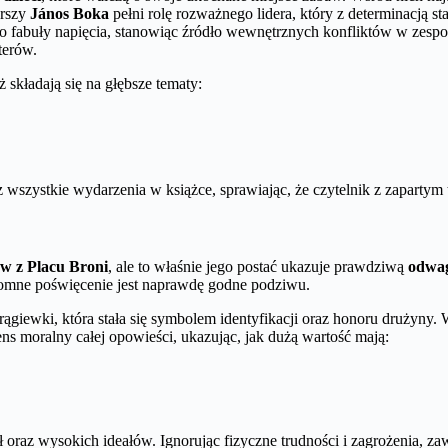
arszy
János Boka
pełni rolę rozważnego lidera, który z determinacją s
do fabuły napięcia, stanowiąc źródło wewnętrznych konfliktów w zesp
terów.
ż składają się na głębsze tematy:
ez wszystkie wydarzenia w książce, sprawiając, że czytelnik z zapartym
w z Placu Broni
, ale to właśnie jego postać ukazuje prawdziwą
odwa
łomne poświęcenie jest naprawdę godne podziwu.
ągiewki, która stała się symbolem identyfikacji oraz honoru drużyny. W 
ens moralny całej opowieści, ukazując, jak dużą wartość mają:
oraz wysokich ideałów. Ignorując fizyczne trudności i zagrożenia, zaw