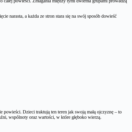
poiwo całej powieści. Zmagania między tymi dwiema grupami prowadzą
ęcie narasta, a każda ze stron stara się na swój sposób dowieść
owieści. Dzieci traktują ten teren jak swoją małą ojczyznę – to
jaźni, wspólnoty oraz wartości, w które głęboko wierzą.