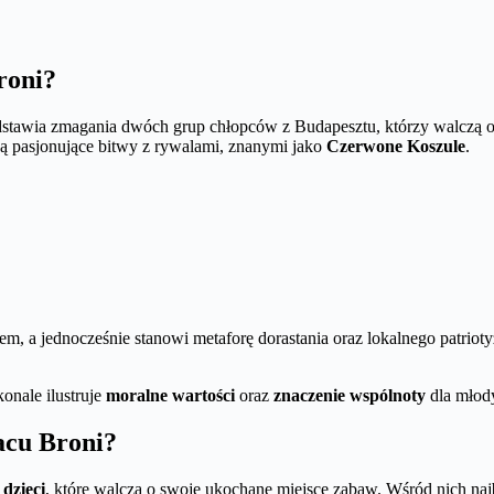
roni?
stawia zmagania dwóch grup chłopców z Budapesztu, którzy walczą o p
zą pasjonujące bitwy z rywalami, znanymi jako
Czerwone Koszule
.
em, a jednocześnie stanowi metaforę dorastania oraz lokalnego patrioty
konale ilustruje
moralne wartości
oraz
znaczenie wspólnoty
dla młody
acu Broni?
dzieci
, które walczą o swoje ukochane miejsce zabaw. Wśród nich naj