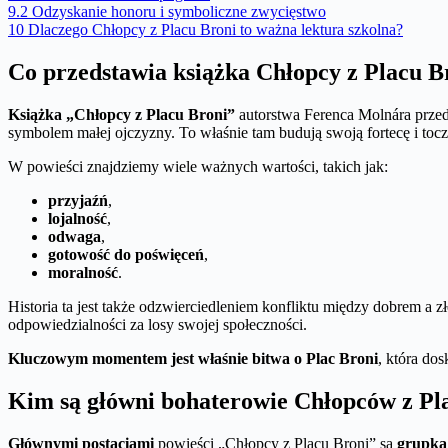
9.2
Odzyskanie honoru i symboliczne zwycięstwo
10
Dlaczego Chłopcy z Placu Broni to ważna lektura szkolna?
Co przedstawia książka Chłopcy z Placu B
Książka „Chłopcy z Placu Broni”
autorstwa Ferenca Molnára przed
symbolem małej ojczyzny. To właśnie tam budują swoją fortecę i toc
W powieści znajdziemy wiele ważnych wartości, takich jak:
przyjaźń
,
lojalność
,
odwaga
,
gotowość do poświęceń
,
moralność
.
Historia ta jest także odzwierciedleniem konfliktu między dobrem a zł
odpowiedzialności za losy swojej społeczności.
Kluczowym momentem jest właśnie bitwa o Plac Broni
, która dos
Kim są główni bohaterowie Chłopców z Pl
Głównymi postaciami
powieści „Chłopcy z Placu Broni” są
grupka 