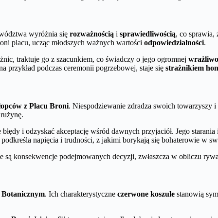
zywództwa wyróżnia się
rozważnością
i
sprawiedliwością
, co sprawia
broni placu, ucząc młodszych ważnych wartości
odpowiedzialności
.
żnic, traktuje go z szacunkiem, co świadczy o jego ogromnej
wrażliwo
 przykład podczas ceremonii pogrzebowej, staje się
strażnikiem ho
opców z Placu Broni
. Niespodziewanie zdradza swoich towarzyszy i
drużynę.
błędy i odzyskać akceptację wśród dawnych przyjaciół. Jego starani
podkreśla napięcia i trudności, z jakimi borykają się bohaterowie w sw
żne są konsekwencje podejmowanych decyzji, zwłaszcza w obliczu rywa
 Botanicznym
. Ich charakterystyczne
czerwone koszule
stanowią symb