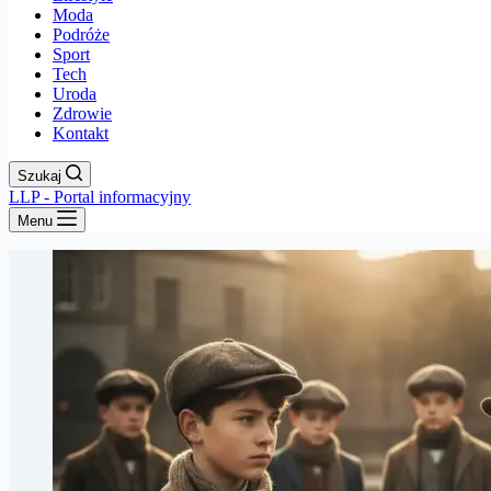
Moda
Podróże
Sport
Tech
Uroda
Zdrowie
Kontakt
Szukaj
LLP - Portal informacyjny
Menu