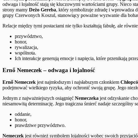
odwaga i lojalność stają się kluczowymi wartościami grupy. Nieco st
strony mamy
Deżo Gereba
, który symbolizuje zdradę i wprowadza 
grupy Czerwonych Koszul, stanowiący poważne wyzwanie dla boha
Relacje między tymi postaciami nie tylko kształtują fabułę, ale równie
przywództwo,
honor,
rywalizacja,
wspólnota.
Ich interakcje generują emocje i napięcia, które przenikają prz
Ernő Nemeczek – odwaga i lojalność
Ernő Nemeczek
jest najmłodszym i najsłabszym członkiem
Chłopcó
podejmować wielkiego ryzyka, aby ochronić swoją grupę. Jego niez
Jednym z najważniejszych osiągnięć
Nemeczeka
jest odzyskanie chor
niesamowitą determinację. Jego tragiczna śmierć nadaje szczególny s
oddanie,
honor,
prawdziwe przywództwo.
Nemeczek
jest również symbolem lojalności wobec swoich przyjaciół 