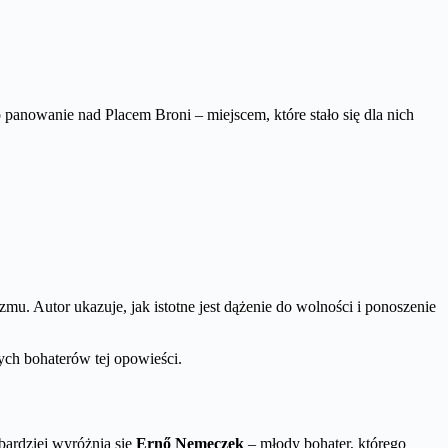
anowanie nad Placem Broni – miejscem, które stało się dla nich
zmu. Autor ukazuje, jak istotne jest dążenie do wolności i ponoszenie
ch bohaterów tej opowieści.
bardziej wyróżnia się
Ernő Nemeczek
– młody bohater, którego