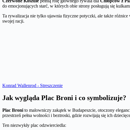
Czerwone Koszule
pełnią rolę głównego rywala dla
Chłopców z Pl
do emocjonujących starć, w których obie strony posługują się kulkam
Ta rywalizacja nie tylko ujawnia fizyczne potyczki, ale także różnice
swojej racji.
Konrad Wallenrod - Streszczenie
Jak wygląda Plac Broni i co symbolizuje?
Plac Broni
to malowniczy zakątek w Budapeszcie, otoczony elegancki
przestrzeń pełna wolności i beztroski, gdzie rozwijają się ich dziecię
Ten niezwykły plac odzwierciedla: