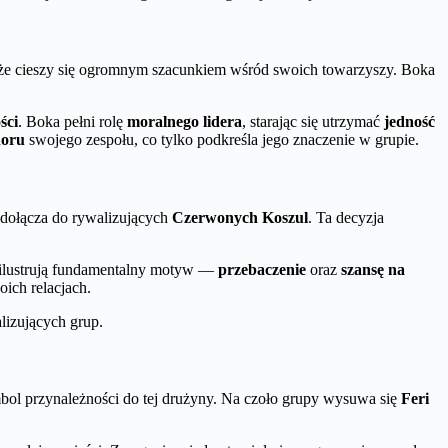
, że cieszy się ogromnym szacunkiem wśród swoich towarzyszy. Boka
ści
. Boka pełni rolę
moralnego lidera
, starając się utrzymać
jedność
noru
swojego zespołu, co tylko podkreśla jego znaczenie w grupie.
 dołącza do rywalizujących
Czerwonych Koszul
. Ta decyzja
a ilustrują fundamentalny motyw —
przebaczenie
oraz
szansę na
oich relacjach.
lizujących grup.
ol przynależności do tej drużyny. Na czoło grupy wysuwa się
Feri