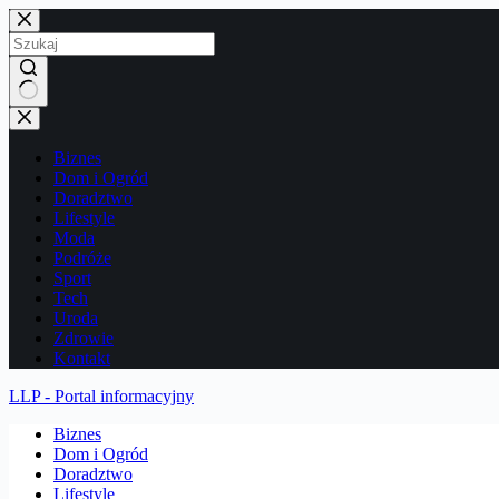
Przejdź
do
treści
Brak
wyników
Biznes
Dom i Ogród
Doradztwo
Lifestyle
Moda
Podróże
Sport
Tech
Uroda
Zdrowie
Kontakt
LLP - Portal informacyjny
Biznes
Dom i Ogród
Doradztwo
Lifestyle