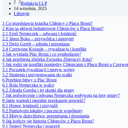
Redakcja LLP
14 września, 2025
Lifestyle
1
Co przedstawia książka Chłopcy z Placu Broni?
2
Kim są główni bohaterowie Chłopców z Placu Broni?
2.1
Ernő Nemeczek – odwaga i lojalność
2.2
János Boka – przywódca i autorytet
2.3
Deżo Gereb – zdrada i przemiana
2.4
Czerwone Koszule – rywalizacja i konflikt
3
Jak wygląda Plac Broni i co symbolizuje?
4
Jak przebiega zbiórka Związku Zbieraczy Kitu?
5
Jak rodzi się konflikt pomiędzy Chłopcami z Placu Broni a Czerw
5.1
Początek rywalizacji i motyw wojny
5.2
Strategia i przygotowania do walki
6
Przebieg bitwy o Plac Broni
6.1
Rola Nemeczka w walce
6.2
Zdrada Gereba i jej skutki dla grupy
7
Jak poświęcenie i odwaga Nemeczka wpływają na losy grupy?
8
Jakie wartości moralne przekazuje powieść?
8.1
Honor, lojalność i przyjaźń
8.2
Patriotyzm lokalny i poczucie wspólnoty
8.3
Motyw dzieciństwa, przemijania i dorastania
9
Jak kończy się historia Chłopców z Placu Broni?
9.1
Śmierć Nemeczka i pogrzeb