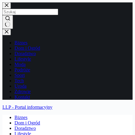
Przejdź
do
treści
Brak
wyników
Biznes
Dom i Ogród
Doradztwo
Lifestyle
Moda
Podróże
Sport
Tech
Uroda
Zdrowie
Kontakt
LLP - Portal informacyjny
Biznes
Dom i Ogród
Doradztwo
Lifestyle