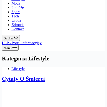
Moda
Podróże
Sport
Tech
Uroda
Zdrowie
Kontakt
Szukaj
LLP - Portal informacyjny
Menu
Kategoria
Lifestyle
Lifestyle
Cytaty O Śmierci