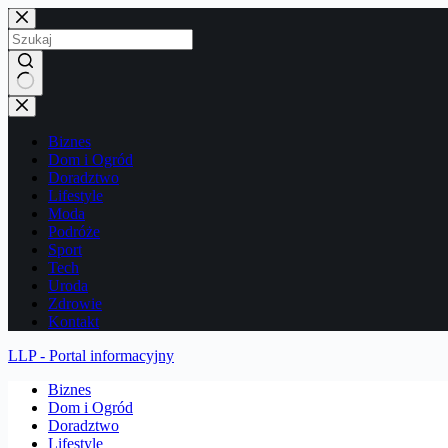
Przejdź
do
treści
Brak
wyników
Biznes
Dom i Ogród
Doradztwo
Lifestyle
Moda
Podróże
Sport
Tech
Uroda
Zdrowie
Kontakt
LLP - Portal informacyjny
Biznes
Dom i Ogród
Doradztwo
Lifestyle