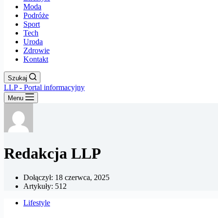
Moda
Podróże
Sport
Tech
Uroda
Zdrowie
Kontakt
Szukaj
LLP - Portal informacyjny
Menu
Redakcja LLP
Dołączył: 18 czerwca, 2025
Artykuły: 512
Lifestyle